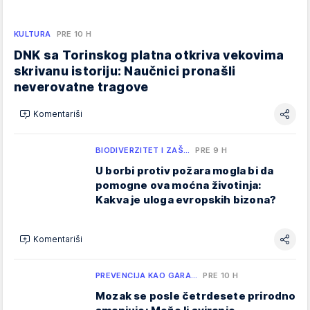
KULTURA
PRE 10 H
DNK sa Torinskog platna otkriva vekovima
skrivanu istoriju: Naučnici pronašli
neverovatne tragove
Komentariši
BIODIVERZITET I ZAŠ…
PRE 9 H
U borbi protiv požara mogla bi da
pomogne ova moćna životinja:
Kakva je uloga evropskih bizona?
Komentariši
PREVENCIJA KAO GARA…
PRE 10 H
Mozak se posle četrdesete prirodno