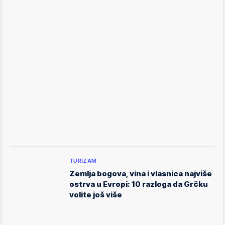
TURIZAM
Zemlja bogova, vina i vlasnica najviše
ostrva u Evropi: 10 razloga da Grčku
volite još više