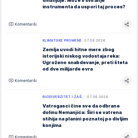
smanjuje: Može li sviranje
instrumenta da uspori taj proces?
Komentariši
KLIMATSKE PROMENE
07.08.2026.
Zemlja uvodi hitne mere zbog
istorijski niskog vodostaja reka:
Ugroženo snabdevanje, preti šteta
od dve milijarde evra
Komentariši
BIODIVERZITET I ZAŠ…
07.08.2026.
Vatrogasci čine sve da odbrane
dolinu Nemanjića: Širi se vatrena
stihija na planini poznatoj po divljim
konjima
Komentariši