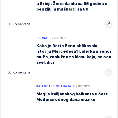
u Srbiji: Žene da idu sa 55 godina u
penziju, a muškarci sa 60
Komentariši
SPONA
07.08.2026.
Kako je Berta Benc oblikovala
istoriju Mercedesa? Liderka u senci
muža, zaslužna za klasu kojoj se ceo
svet divi
Komentariši
KALENDAR DOGAĐAJA
07.08.2026.
Magija italijanskog belkanta u čast
Međunarodnog dana muzike