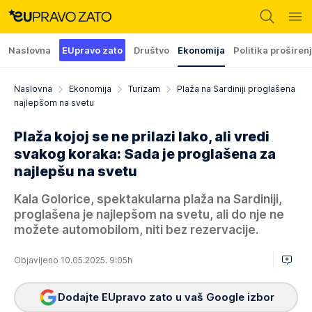
Naslovna
EUpravo zato
Društvo
Ekonomija
Politika proširen
Naslovna
Ekonomija
Turizam
Plaža na Sardiniji proglašena
najlepšom na svetu
Plaža kojoj se ne prilazi lako, ali vredi
svakog koraka: Sada je proglašena za
najlepšu na svetu
Kala Golorice, spektakularna plaža na Sardiniji,
proglašena je najlepšom na svetu, ali do nje ne
možete automobilom, niti bez rezervacije.
Objavljeno 10.05.2025. 9:05h
Dodajte EUpravo zato u vaš Google izbor