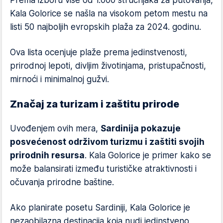
Prema izboru više od 1.000 stručnjaka za putovanja,
Kala Golorice se našla na visokom petom mestu na
listi 50 najboljih evropskih plaža za 2024. godinu.
Ova lista ocenjuje plaže prema jedinstvenosti,
prirodnoj lepoti, divljim životinjama, pristupačnosti,
mirnoći i minimalnoj gužvi.
Značaj za turizam i zaštitu prirode
Uvođenjem ovih mera,
Sardinija pokazuje
posvećenost održivom turizmu i zaštiti svojih
prirodnih resursa
. Kala Golorice je primer kako se
može balansirati između turističke atraktivnosti i
očuvanja prirodne baštine.
Ako planirate posetu Sardiniji, Kala Golorice je
nezaobilazna destinacija koja nudi jedinstveno