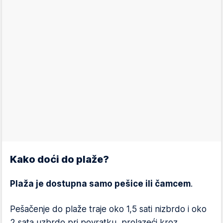
Kako doći do plaže?
Plaža je dostupna samo pešice ili čamcem
.
Pešačenje do plaže traje oko 1,5 sati nizbrdo i oko
2 sata uzbrdo pri povratku, prolazeći kroz