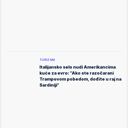
TURIZAM
Italijansko selo nudi Amerikancima
kuće za evro: "Ako ste razočarani
Trampovom pobedom, dođite u raj na
Sardiniji"