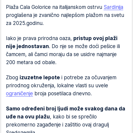
Plaža Cala Golorice na italijanskom ostrvu
Sardinija
proglašena je zvanično najlepšom plažom na svetu
za 2025.godinu.
Iako je prava prirodna oaza,
pristup ovoj plaži
nije jednostavan
. Do nje se može doći pešice ili
čamcem, ali čamci moraju da se usidre najmanje
200 metara od obale.
Zbog
izuzetne lepote
i potrebe za očuvanjem
prirodnog okruženja, lokalne vlasti su uvele
ograničenje
broja posetilaca dnevno.
Samo određeni broj ljudi može svakog dana da
uđe na ovu plažu
, kako bi se sprečilo
prekomerno zagađenje i zaštitio ovaj dragulj
Sredozemlja.