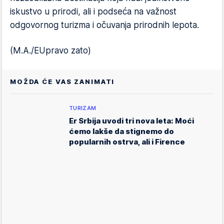
iskustvo u prirodi, ali i podseća na važnost
odgovornog turizma i očuvanja prirodnih lepota.
(M.A./EUpravo zato)
MOŽDA ĆE VAS ZANIMATI
TURIZAM
Er Srbija uvodi tri nova leta: Moći
ćemo lakše da stignemo do
popularnih ostrva, ali i Firence