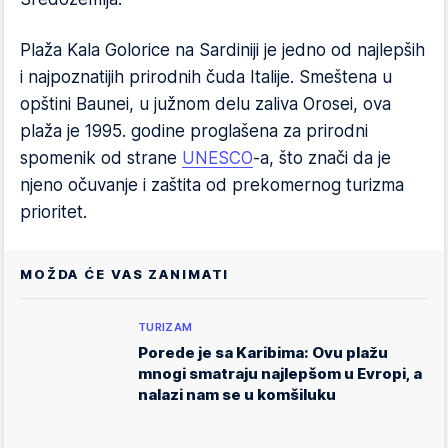
Plaža Kala Golorice na Sardiniji je jedno od najlepših
i najpoznatijih prirodnih čuda Italije. Smeštena u
opštini Baunei, u južnom delu zaliva Orosei, ova
plaža je 1995. godine proglašena za prirodni
spomenik od strane
UNESCO
-a, što znači da je
njeno očuvanje i zaštita od prekomernog turizma
prioritet.
MOŽDA ĆE VAS ZANIMATI
TURIZAM
Porede je sa Karibima: Ovu plažu
mnogi smatraju najlepšom u Evropi, a
nalazi nam se u komšiluku