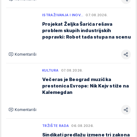
ISTRAŽIVANJA I INOV…
07.08.2026.
Projekat Željka Šarića rešava
problem skupih industrijskih
popravki: Robot tada stupa na scenu
Komentariši
KULTURA
07.08.2026.
Večeras je Beograd muzička
prestonica Evrope: Nik Kejv stiže na
Kalemegdan
Komentariši
TRŽIŠTE RADA
06.08.2026.
Sindikati predlažu izmene tri zakona