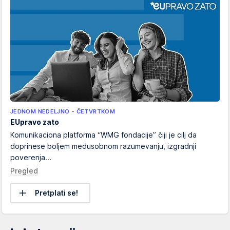
JEDNOM NEDELJNO - ČETVRTKOM
EUpravo zato
Komunikaciona platforma “WMG fondacije” čiji je cilj da
doprinese boljem međusobnom razumevanju, izgradnji
poverenja...
Pregled
Pretplati se!