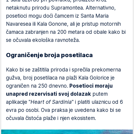
netaknutu prirodu Supramontea. Alternativno,
posetioci mogu doći čamcem iz Santa Maria
Navaresea ili Kala Gonone, ali je pristup motornih
čamaca zabranjen na 200 metara od obale kako bi
se očuvala ekološka ravnoteža.
Ograničenje broja posetilaca
Kako bi se zaštitila priroda i sprečila prekomerna
gužva, broj posetilaca na plaži Kala Golorice je
ograničen na 250 dnevno.
Posetioci moraju
unapred rezervisati svoj dolazak
putem
aplikacije "
Heart of Sardinia
" i platiti ulaznicu od 6
evra po osobi. Ova praksa je uvedena kako bi se
očuvala čistoća plaže i njen ekosistem.