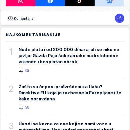
Komentariši
NAJKOMENTARISANIJE
1
Nude platu i od 200.000 dinara, ali se niko ne
javlja: Gazda Paja šokiran iako nudi slobodne
vikende i besplatan obrok
40
2
Zašto su čepovi pričvršćeni za flašu?
Direktiva EU koja je razbesnela Evropljane i te
kako opravdana
35
3
Uvodi se kazna za one koji se sami voze u
automobilima: Novi radari prepoznaju broj