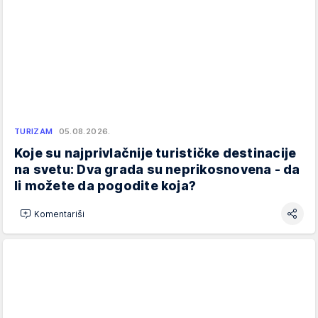
TURIZAM
05.08.2026.
Koje su najprivlačnije turističke destinacije
na svetu: Dva grada su neprikosnovena - da
li možete da pogodite koja?
Komentariši