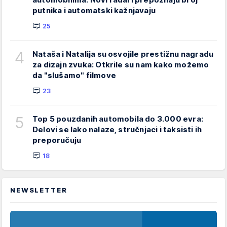
putnika i automatski kažnjavaju
25
4
Nataša i Natalija su osvojile prestižnu nagradu
za dizajn zvuka: Otkrile su nam kako možemo
da "slušamo" filmove
23
5
Top 5 pouzdanih automobila do 3.000 evra:
Delovi se lako nalaze, stručnjaci i taksisti ih
preporučuju
18
NEWSLETTER