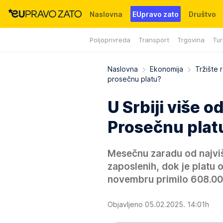
Naslovna
EUpravo zato
Društvo
Poljoprivreda
Transport
Trgovina
Tur
Događaji
News
WMG fondacija
Naslovna
Ekonomija
Tržište 
prosečnu platu?
U Srbiji više 
Prosečnu plat
Mesečnu zaradu od najviš
zaposlenih, dok je platu 
novembru primilo 608.000
Objavljeno 05.02.2025. 14:01h