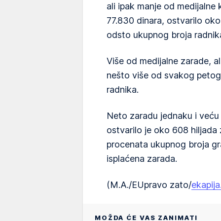
ali ipak manje od medijalne 
77.830 dinara, ostvarilo oko 
odsto ukupnog broja radnik
Više od medijalne zarade, al
nešto više od svakog petog 
radnika.
Neto zaradu jednaku i veću
ostvarilo je oko 608 hiljad
procenata ukupnog broja gr
isplaćena zarada.
(M.A./EUpravo zato/
ekapij
MOŽDA ĆE VAS ZANIMATI