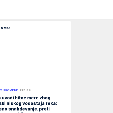
JAMO
KE PROMENE
PRE 8 H
 uvodi hitne mere zbog
jski niskog vodostaja reka:
eno snabdevanje, preti