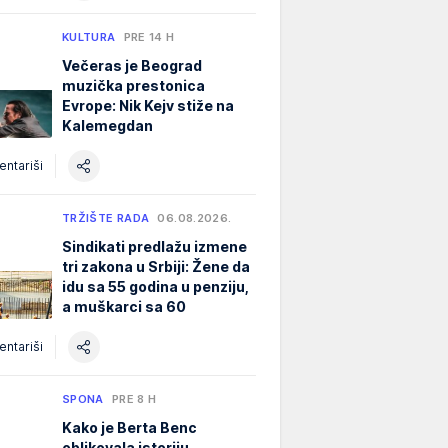
KULTURA
PRE 14 H
Večeras je Beograd
muzička prestonica
Evrope: Nik Kejv stiže na
Kalemegdan
ntariši
TRŽIŠTE RADA
06.08.2026.
Sindikati predlažu izmene
tri zakona u Srbiji: Žene da
idu sa 55 godina u penziju,
a muškarci sa 60
ntariši
SPONA
PRE 8 H
Kako je Berta Benc
oblikovala istoriju