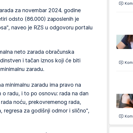
Kome
zarada za novembar 2024. godine
etiri odsto (86.000) zaposlenih je
osa", naveo je RZS u odgovoru portalu
imalna neto zarada obračunska
edinstven i tačan iznos koji će biti
Kome
a minimalnu zaradu.
ima minimalnu zaradu ima pravo na
o radu, i to po osnovu: rada na dan
n, rada noću, prekovremenog rada,
 regresa za godišnji odmor i slično",
Kome