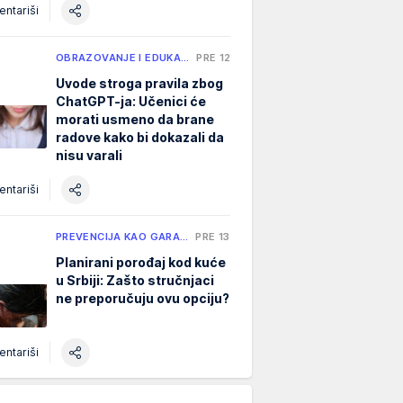
ntariši
OBRAZOVANJE I EDUKA…
PRE 12 H
Uvode stroga pravila zbog
ChatGPT-ja: Učenici će
morati usmeno da brane
radove kako bi dokazali da
nisu varali
ntariši
PREVENCIJA KAO GARA…
PRE 13 H
Planirani porođaj kod kuće
u Srbiji: Zašto stručnjaci
ne preporučuju ovu opciju?
ntariši