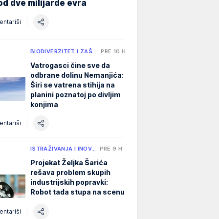
od dve milijarde evra
ntariši
BIODIVERZITET I ZAŠ…
PRE 10 H
Vatrogasci čine sve da
odbrane dolinu Nemanjića:
Širi se vatrena stihija na
planini poznatoj po divljim
konjima
ntariši
ISTRAŽIVANJA I INOV…
PRE 9 H
Projekat Željka Šarića
rešava problem skupih
industrijskih popravki:
Robot tada stupa na scenu
ntariši