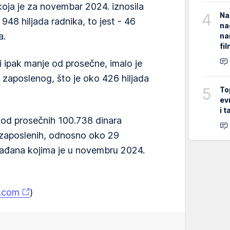
koja je za novembar 2024. iznosila
4
Na
948 hiljada radnika, to jest - 46
na
a.
na
fi
i ipak manje od prosečne, imalo je
zaposlenog, što je oko 426 hiljada
5
To
ev
i 
 od prosečnih 100.738 dinara
a zaposlenih, odnosno oko 29
ađana kojima je u novembru 2024.
a.com
)