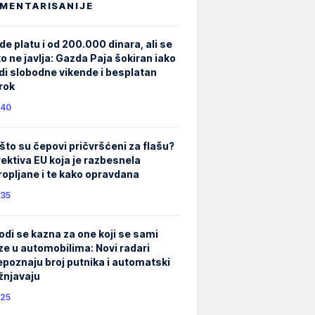
MENTARISANIJE
de platu i od 200.000 dinara, ali se
ko ne javlja: Gazda Paja šokiran iako
di slobodne vikende i besplatan
rok
40
što su čepovi pričvršćeni za flašu?
rektiva EU koja je razbesnela
ropljane i te kako opravdana
35
odi se kazna za one koji se sami
ze u automobilima: Novi radari
epoznaju broj putnika i automatski
žnjavaju
25