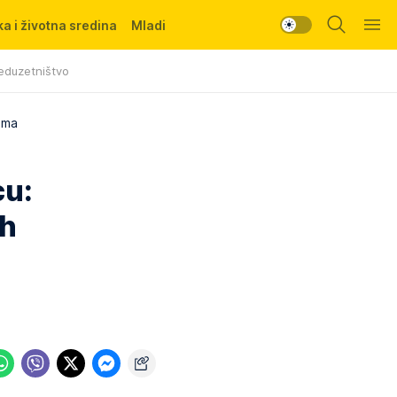
a i životna sredina
Mladi
eduzetništvo
rima
cu:
ih