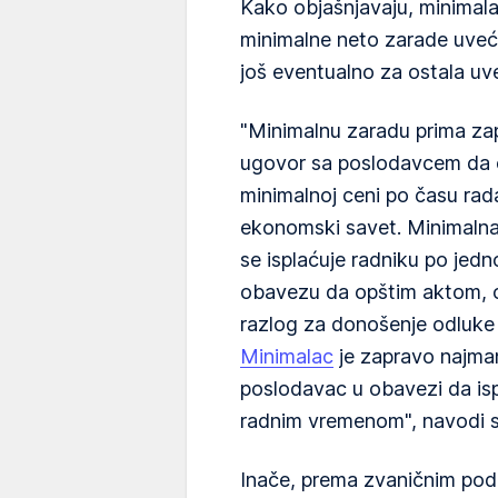
Kako objašnjavaju, minimalan
minimalne neto zarade uvećan
još eventualno za ostala uve
"Minimalnu zaradu prima zap
ugovor sa poslodavcem da ć
minimalnoj ceni po času rada
ekonomski savet. Minimalna 
se isplaćuje radniku po jed
obavezu da opštim aktom, 
razlog za donošenje odluke 
Minimalac
je zapravo najmanj
poslodavac u obavezi da ispl
radnim vremenom", navodi 
Inače, prema zvaničnim pod