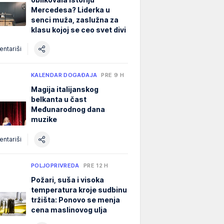
Mercedesa? Liderka u
senci muža, zaslužna za
klasu kojoj se ceo svet divi
ntariši
KALENDAR DOGAĐAJA
PRE 9 H
Magija italijanskog
belkanta u čast
Međunarodnog dana
muzike
ntariši
POLJOPRIVREDA
PRE 12 H
Požari, suša i visoka
temperatura kroje sudbinu
tržišta: Ponovo se menja
cena maslinovog ulja