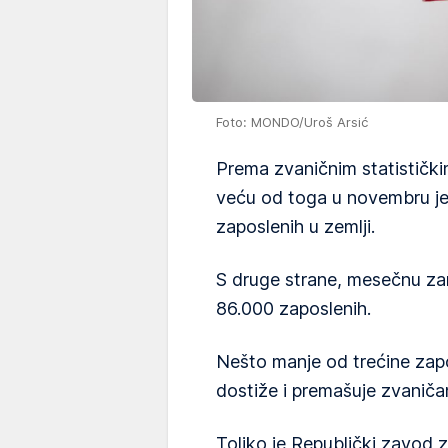
Foto: MONDO/Uroš Arsić
Prema zvaničnim statistički
veću od toga u novembru je
zaposlenih u zemlji.
S druge strane, mesečnu zar
86.000 zaposlenih.
Nešto manje od trećine zapo
dostiže i premašuje zvaniča
Toliko je Republički zavod 