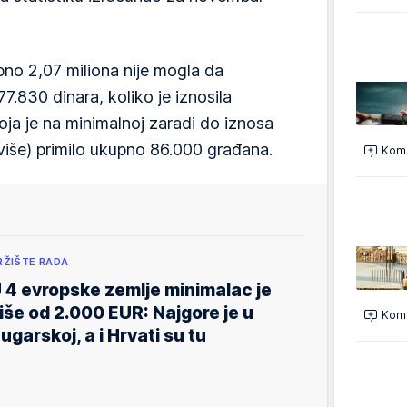
no 2,07 miliona nije mogla da
7.830 dinara, koliko je iznosila
oja je na minimalnoj zaradi do iznosa
 više) primilo ukupno 86.000 građana.
Kome
RŽIŠTE RADA
 4 evropske zemlje minimalac je
iše od 2.000 EUR: Najgore je u
Kome
ugarskoj, a i Hrvati su tu