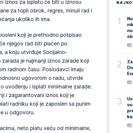
 iznos za isplatu će biti u iznosu
NAJKO
e za topli obrok, regres, minuli rad i
1
Nu
ćanja ukoliko ih ima.
ni
nu
osleni koji je prethodno potpisao
ob
e njegov rad biti plaćen po
, a koju utvrđuje Socijalno-
zarada je najmanji iznos zarade koji
2
Za
Di
nom radnom času. Poslodavci imaju
Ev
odnosno ugovorom o radu, utvrde
o uvođenju i isplati minimalne zarade.
i i zagarantovani iznos koji je
3
Uv
ati radniku koji je zaposlen sa punim
vo
pr
se u odgovoru.
ka
acima, neto platu veću od minimalne,