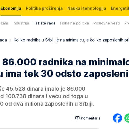
Ekonomija
Politika proširenja
Nauka i tehnologija
Energetik
izam
Industrija
Tržište rada
Fiskalna politika
Poslovne vesti
Pr
rada
Koliko radnika u Srbiji je na minimalcu, a koliko zaposlenih p
od 86.000 radnika na minimal
u ima tek 30 odsto zaposlen
e 45.528 dinara imalo je 86.000
od 100.738 dinara i veću od toga u
 od dva miliona zaposlenih u Srbiji.
Komentariši