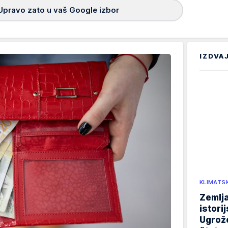
Upravo zato u vaš Google izbor
IZDVA
KLIMATS
Zemlja
istori
Ugrož