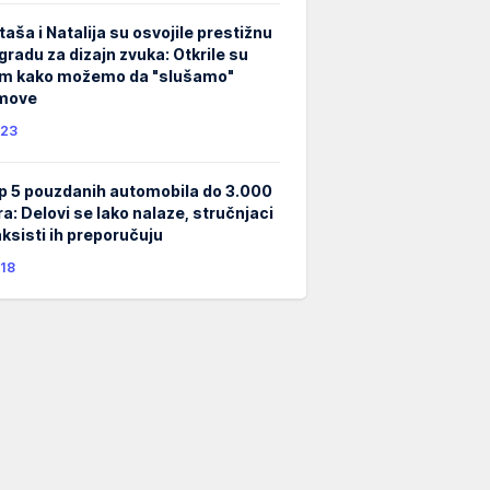
taša i Natalija su osvojile prestižnu
gradu za dizajn zvuka: Otkrile su
m kako možemo da "slušamo"
lmove
23
p 5 pouzdanih automobila do 3.000
ra: Delovi se lako nalaze, stručnjaci
taksisti ih preporučuju
18