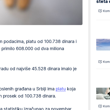
šteta 
Kome
m podacima, platu od 100.738 dinara i
 primilo 608.000 od dva miliona
Kome
adu od najviše 45.528 dinara imalo je
slenih građana u Srbiji ima
platu
koja
n prosek od 100.738 dinara.
Kome
za statistiku izračunao za novembar