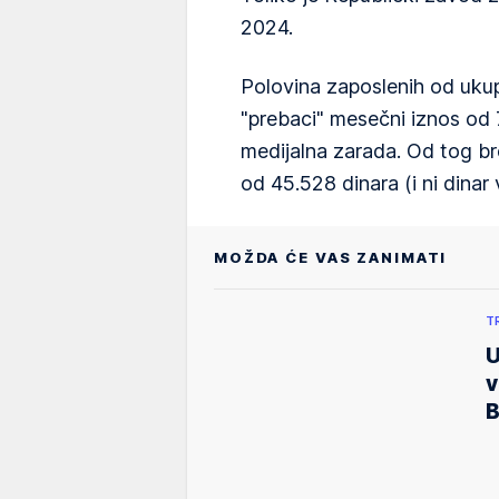
2024.
Polovina zaposlenih od ukup
"prebaci" mesečni iznos od 7
medijalna zarada. Od tog br
od 45.528 dinara (i ni dinar
MOŽDA ĆE VAS ZANIMATI
T
U
v
B