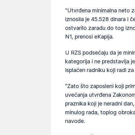
"Utvrđena minimalna neto 
iznosila je 45.528 dinara i č
ostvarilo zaradu do tog izn
N1, prenosi eKapija.
U RZS podsećaju da je min
kategorija i ne predstavlja j
isplaćen radniku koji radi z
"Zato što zaposleni koji pr
uvećanja utvrđena Zakonom 
praznika koji je neradni da
minulog rada, toplog obroka,
navode.