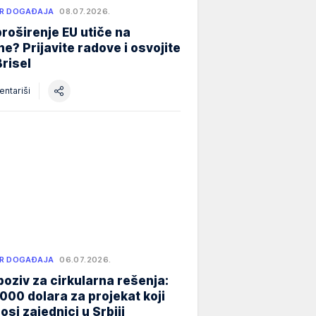
R DOGAĐAJA
08.07.2026.
roširenje EU utiče na
e? Prijavite radove i osvojite
Brisel
ntariši
R DOGAĐAJA
06.07.2026.
poziv za cirkularna rešenja:
000 dolara za projekat koji
osi zajednici u Srbiji