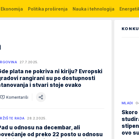
Ekonomija
Politika proširenja
Nauka i tehnologija
Energetik
KONKU
a
RGOVINA
27.7.2025.
Gde plata ne pokriva ni kiriju? Evropski
gradovi rangirani su po dostupnosti
stanovanja i stvari stoje ovako
Komentariši
MLADI
0
Skoro
studir
RŽIŠTE RADA
28.2.2025.
stipen
Pad u odnosu na decembar, ali
ovo su
povećanje od preko 22 posto u odnosu