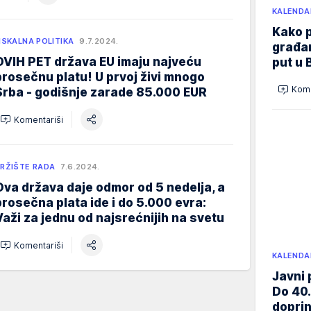
KALENDA
Kako p
ISKALNA POLITIKA
9.7.2024.
građan
OVIH PET država EU imaju najveću
put u 
prosečnu platu! U prvoj živi mnogo
Kome
Srba - godišnje zarade 85.000 EUR
Komentariši
RŽIŠTE RADA
7.6.2024.
Ova država daje odmor od 5 nedelja, a
prosečna plata ide i do 5.000 evra:
Važi za jednu od najsrećnijih na svetu
Komentariši
KALENDA
Javni 
Do 40.
doprin