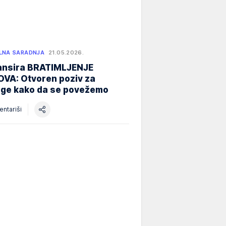
LNA SARADNJA
21.05.2026.
nansira BRATIMLJENJE
VA: Otvoren poziv za
oge kako da se povežemo
ntariši