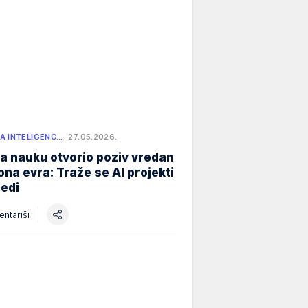
A INTELIGENC…
27.05.2026.
a nauku otvorio poziv vredan
iona evra: Traže se AI projekti
redi
ntariši