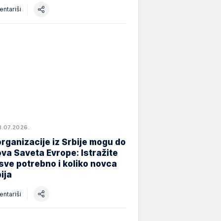
ntariši
8.07.2026.
rganizacije iz Srbije mogu do
va Saveta Evrope: Istražite
 sve potrebno i koliko novca
ija
ntariši