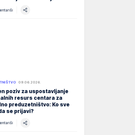
ntariši
TNIŠTVO
09.06.2026.
n poziv za uspostavljanje
alnih resurs centara za
lno preduzetništvo: Ko sve
a se prijavi?
ntariši