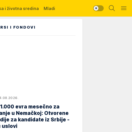
a i životna sredina
Mladi
RSI I FONDOVI
4.08.2026.
 1.000 evra mesečno za
anje u Nemačkoj: Otvorene
dije za kandidate iz Srbije -
 uslovi