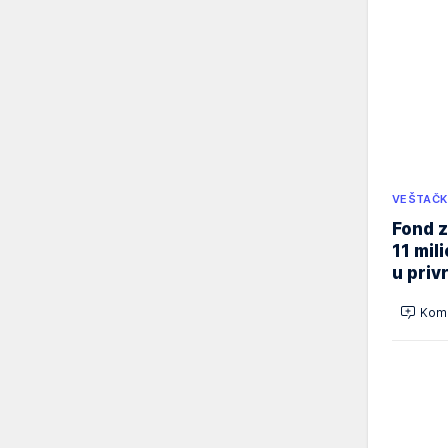
VEŠTAČK
Fond z
11 mil
u priv
Kome