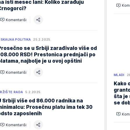
na isti mesec lani: Koliko zarađuju
Kome
Crnogorci?
Komentariši
ISKALNA POLITIKA
25.2.2025.
Prosečno se u Srbiji zarađivalo više od
108.000 RSD! Prestonica prednjači po
platama, najbolje je u ovoj opštini
Komentariši
MLADI
2
Kako o
granto
RŽIŠTE RADA
5.2.2025.
šta je
U Srbiji više od 86.000 radnika na
se dob
minimalcu: Prosečnu platu ima tek 30
odsto zaposlenih
Kome
Komentariši