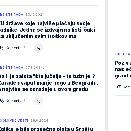
RŽIŠTE RADA
30.12.2024.
EU države koje najviše plaćaju svoje
radnike: Jedna se izdvaja na listi, čak i
sa uključenim svim troškovima
Komentariši
KULTURA
Poziv 
RŽIŠTE RADA
27.8.2024.
nasleđ
grant 
a li je zaista "što južnije - to tužnije"?
Zarade dvaput manje nego u Beogradu,
Kome
a najviše se zarađuje u ovom gradu
Komentariši
OSLOVNE VESTI
26.8.2024.
Kolika je bila prosečna plata u Srbiji u