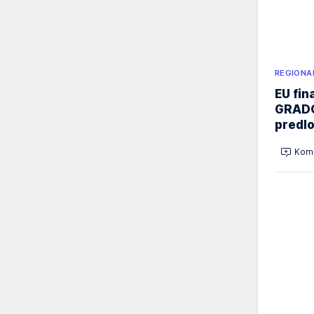
REGIONA
EU fi
GRADO
predl
Kome