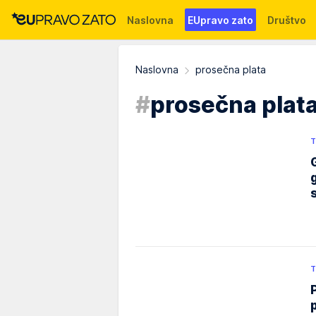
Naslovna
EUpravo zato
Društvo
Događaji
News
WMG fondacija
Naslovna
prosečna plata
#
prosečna plat
T
T