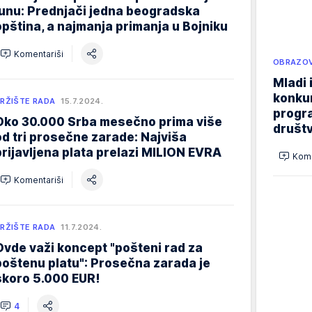
junu: Prednjači jedna beogradska
opština, a najmanja primanja u Bojniku
Komentariši
OBRAZOV
Mladi 
konku
RŽIŠTE RADA
15.7.2024.
progr
Oko 30.000 Srba mesečno prima više
društ
od tri prosečne zarade: Najviša
prijavljena plata prelazi MILION EVRA
Kome
Komentariši
RŽIŠTE RADA
11.7.2024.
Ovde važi koncept "pošteni rad za
poštenu platu": Prosečna zarada je
skoro 5.000 EUR!
4