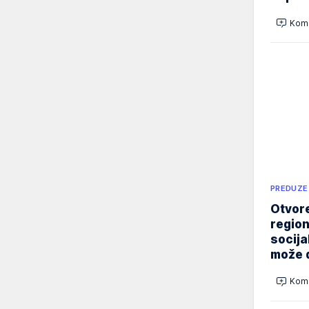
Kome
PREDUZE
Otvore
region
socija
može d
Kome