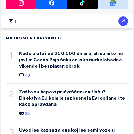
1
NAJKOMENTARISANIJE
1
Nude platu i od 200.000 dinara, ali se niko ne
javlja: Gazda Paja šokiran iako nudi slobodne
vikende i besplatan obrok
40
2
Zašto su čepovi pričvršćeni za flašu?
Direktiva EU koja je razbesnela Evropljane i te
kako opravdana
35
3
Uvodi se kazna za one koji se sami voze u