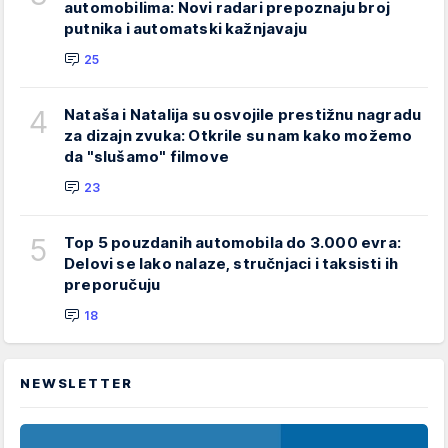
automobilima: Novi radari prepoznaju broj
putnika i automatski kažnjavaju
25
4
Nataša i Natalija su osvojile prestižnu nagradu
za dizajn zvuka: Otkrile su nam kako možemo
da "slušamo" filmove
23
5
Top 5 pouzdanih automobila do 3.000 evra:
Delovi se lako nalaze, stručnjaci i taksisti ih
preporučuju
18
NEWSLETTER