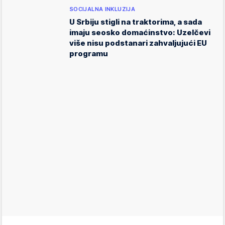
SOCIJALNA INKLUZIJA
U Srbiju stigli na traktorima, a sada
imaju seosko domaćinstvo: Uzelčevi
više nisu podstanari zahvaljujući EU
programu