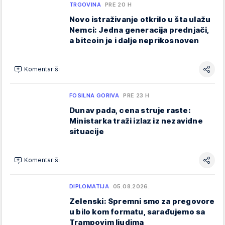
TRGOVINA
PRE 20 H
Novo istraživanje otkrilo u šta ulažu
Nemci: Jedna generacija prednjači,
a bitcoin je i dalje neprikosnoven
Komentariši
FOSILNA GORIVA
PRE 23 H
Dunav pada, cena struje raste:
Ministarka traži izlaz iz nezavidne
situacije
Komentariši
DIPLOMATIJA
05.08.2026.
Zelenski: Spremni smo za pregovore
u bilo kom formatu, sarađujemo sa
Trampovim ljudima