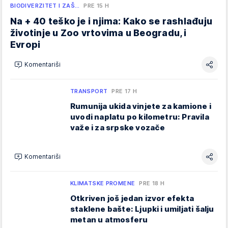
BIODIVERZITET I ZAŠ…
PRE 15 H
Na + 40 teško je i njima: Kako se rashlađuju
životinje u Zoo vrtovima u Beogradu, i
Evropi
Komentariši
TRANSPORT
PRE 17 H
Rumunija ukida vinjete za kamione i
uvodi naplatu po kilometru: Pravila
važe i za srpske vozače
Komentariši
KLIMATSKE PROMENE
PRE 18 H
Otkriven još jedan izvor efekta
staklene bašte: Ljupki i umiljati šalju
metan u atmosferu