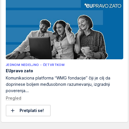
JEDNOM NEDELJNO - ČETVRTKOM
EUpravo zato
Komunikaciona platforma “WMG fondacije” čiji je cilj da
doprinese boljem međusobnom razumevanju, izgradnji
poverenja...
Pregled
Pretplati se!