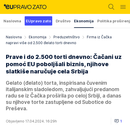
Naslovna
EUpravo zato
Društvo
Ekonomija
Politika proširen
Naslovna
Ekonomija
Preduzetništvo
Firma iz Čačka
napravi više od 2.500 đelato torti dnevno
Prave i do 2.500 torti dnevno: Čačani uz
pomoć EU poboljšali biznis, njihove
slatkiše naručuje cela Srbija
Gelato (đelato) torta, inspirisana čuvenim
italijanskim sladoledom, zahvaljujući predanom
radu se iz Čačka proširila po celoj Srbiji, a danas
su njihove torte zastupljene od Subotice do
Preševa.
Objavljeno 17.04.2024. 16:29h
1