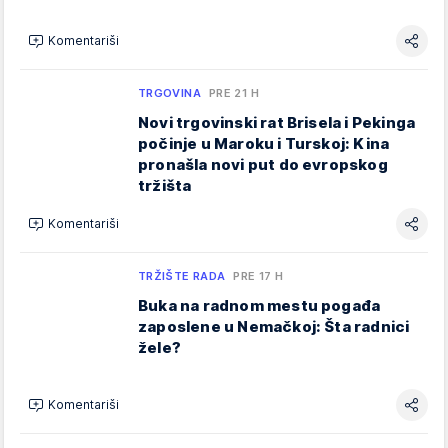
Komentariši
TRGOVINA
PRE 21 H
Novi trgovinski rat Brisela i Pekinga
počinje u Maroku i Turskoj: Kina
pronašla novi put do evropskog
tržišta
Komentariši
TRŽIŠTE RADA
PRE 17 H
Buka na radnom mestu pogađa
zaposlene u Nemačkoj: Šta radnici
žele?
Komentariši