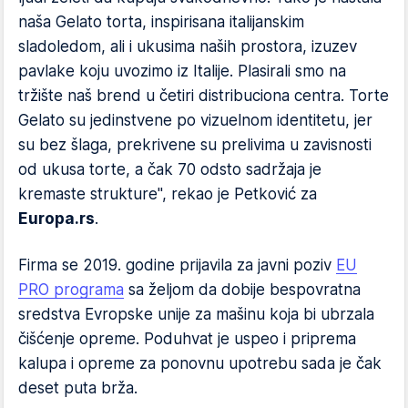
naša Gelato torta, inspirisana italijanskim
sladoledom, ali i ukusima naših prostora, izuzev
pavlake koju uvozimo iz Italije. Plasirali smo na
tržište naš brend u četiri distribuciona centra. Torte
Gelato su jedinstvene po vizuelnom identitetu, jer
su bez šlaga, prekrivene su prelivima u zavisnosti
od ukusa torte, a čak 70 odsto sadržaja je
kremaste strukture", rekao je Petković za
Europa.rs
.
Firma se 2019. godine prijavila za javni poziv
EU
PRO programa
sa željom da dobije bespovratna
sredstva Evropske unije za mašinu koja bi ubrzala
čišćenje opreme. Poduhvat je uspeo i priprema
kalupa i opreme za ponovnu upotrebu sada je čak
deset puta brža.