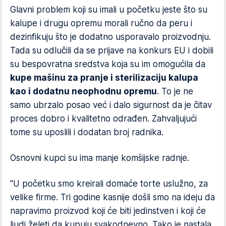
Glavni problem koji su imali u početku jeste što su
kalupe i drugu opremu morali ručno da peru i
dezinfikuju što je dodatno usporavalo proizvodnju.
Tada su odlučili da se prijave na konkurs EU i dobili
su bespovratna sredstva koja su im omogućila da
kupe mašinu za pranje i sterilizaciju kalupa
kao i dodatnu neophodnu opremu
. To je ne
samo ubrzalo posao već i dalo sigurnost da je čitav
proces dobro i kvalitetno odrađen. Zahvaljujući
tome su uposlili i dodatan broj radnika.
Osnovni kupci su ima manje komšijske radnje.
"U početku smo kreirali domaće torte uslužno, za
velike firme. Tri godine kasnije došli smo na ideju da
napravimo proizvod koji će biti jedinstven i koji će
ljudi želeti da kupuju svakodnevno. Tako je nastala