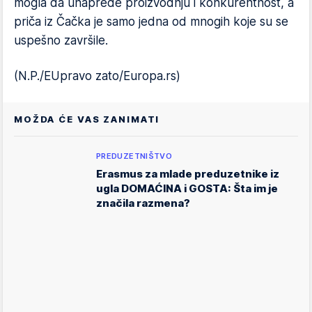
mogla da unaprede proizvodnju i konkurentnost, a
priča iz Čačka je samo jedna od mnogih koje su se
uspešno završile.
(N.P./EUpravo zato/Europa.rs)
MOŽDA ĆE VAS ZANIMATI
PREDUZETNIŠTVO
Erasmus za mlade preduzetnike iz
ugla DOMAĆINA i GOSTA: Šta im je
značila razmena?