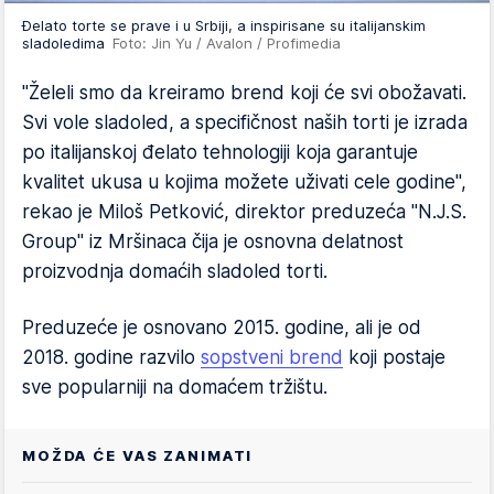
Đelato torte se prave i u Srbiji, a inspirisane su italijanskim
sladoledima
Foto: Jin Yu / Avalon / Profimedia
"Želeli smo da kreiramo brend koji će svi obožavati.
Svi vole sladoled, a specifičnost naših torti je izrada
po italijanskoj đelato tehnologiji koja garantuje
kvalitet ukusa u kojima možete uživati cele godine",
rekao je Miloš Petković, direktor preduzeća "N.J.S.
Group" iz Mršinaca čija je osnovna delatnost
proizvodnja domaćih sladoled torti.
Preduzeće je osnovano 2015. godine, ali je od
2018. godine razvilo
sopstveni brend
koji postaje
sve popularniji na domaćem tržištu.
MOŽDA ĆE VAS ZANIMATI