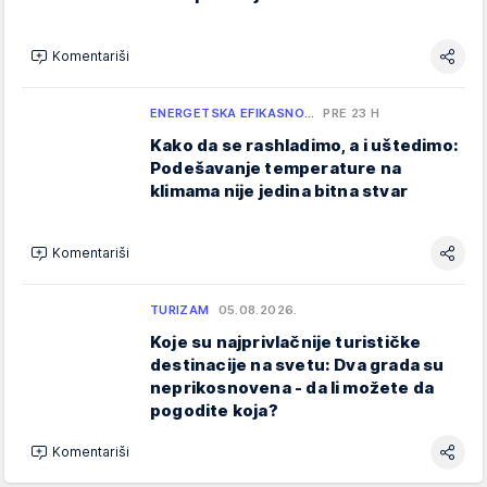
Komentariši
ENERGETSKA EFIKASNO…
PRE 23 H
Kako da se rashladimo, a i uštedimo:
Podešavanje temperature na
klimama nije jedina bitna stvar
Komentariši
TURIZAM
05.08.2026.
Koje su najprivlačnije turističke
destinacije na svetu: Dva grada su
neprikosnovena - da li možete da
pogodite koja?
Komentariši