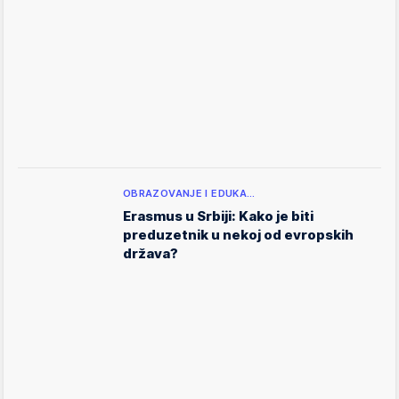
OBRAZOVANJE I EDUKA…
Erasmus u Srbiji: Kako je biti
preduzetnik u nekoj od evropskih
država?