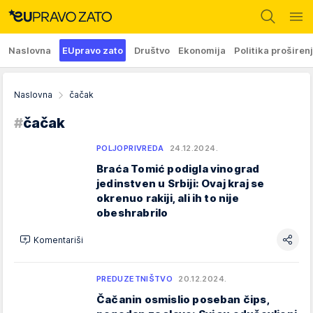
Naslovna
EUpravo zato
Društvo
Ekonomija
Politika proširen
Naslovna
čačak
#
čačak
POLJOPRIVREDA
24.12.2024.
Braća Tomić podigla vinograd
jedinstven u Srbiji: Ovaj kraj se
okrenuo rakiji, ali ih to nije
obeshrabrilo
Komentariši
PREDUZETNIŠTVO
20.12.2024.
Čačanin osmislio poseban čips,