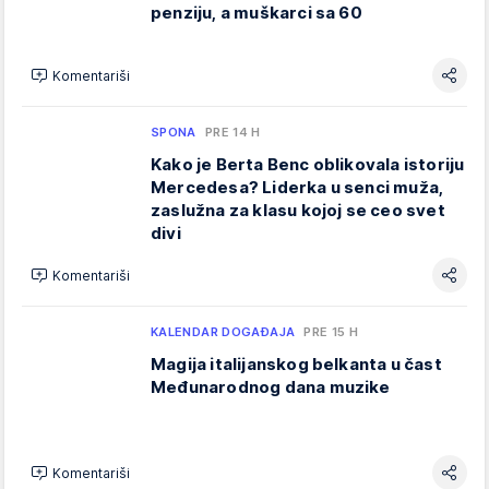
penziju, a muškarci sa 60
Komentariši
SPONA
PRE 14 H
Kako je Berta Benc oblikovala istoriju
Mercedesa? Liderka u senci muža,
zaslužna za klasu kojoj se ceo svet
divi
Komentariši
KALENDAR DOGAĐAJA
PRE 15 H
Magija italijanskog belkanta u čast
Međunarodnog dana muzike
Komentariši