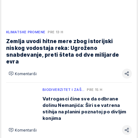
KLIMATSKE PROMENE
PRE 13 H
Zemlja uvodi hitne mere zbog istorijski
niskog vodostaja reka: Ugroženo
snabdevanje, preti šteta od dve milijarde
evra
Komentariši
BIODIVERZITET I ZAŠ…
PRE 15 H
Vatrogasci čine sve da odbrane
dolinu Nemanjića: Širi se vatrena
stihija na planini poznatoj po divljim
konjima
Komentariši