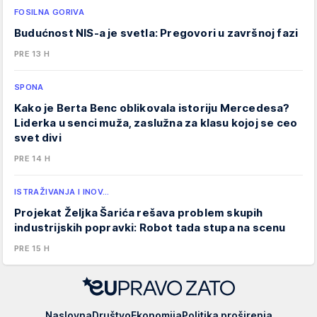
FOSILNA GORIVA
Budućnost NIS-a je svetla: Pregovori u završnoj fazi
PRE 13 H
SPONA
Kako je Berta Benc oblikovala istoriju Mercedesa?
Liderka u senci muža, zaslužna za klasu kojoj se ceo
svet divi
PRE 14 H
ISTRAŽIVANJA I INOV…
Projekat Željka Šarića rešava problem skupih
industrijskih popravki: Robot tada stupa na scenu
PRE 15 H
EUpravo
Naslovna
Društvo
Ekonomija
Politika proširenja