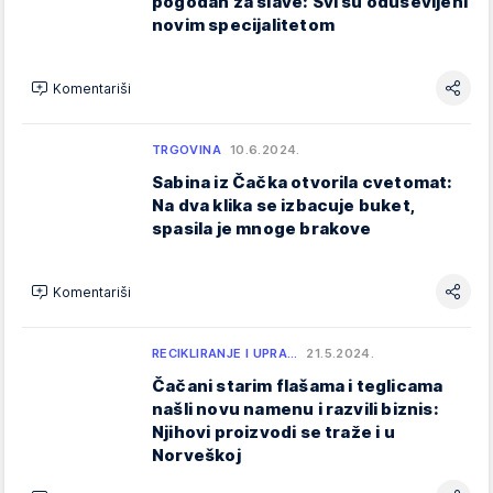
pogodan za slave: Svi su oduševljeni
novim specijalitetom
Komentariši
TRGOVINA
10.6.2024.
Sabina iz Čačka otvorila cvetomat:
Na dva klika se izbacuje buket,
spasila je mnoge brakove
Komentariši
RECIKLIRANJE I UPRA…
21.5.2024.
Čačani starim flašama i teglicama
našli novu namenu i razvili biznis:
Njihovi proizvodi se traže i u
Norveškoj