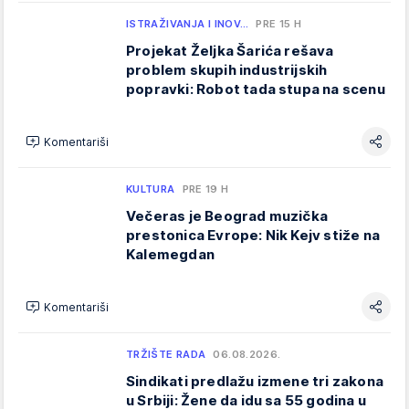
ISTRAŽIVANJA I INOV…
PRE 15 H
Projekat Željka Šarića rešava
problem skupih industrijskih
popravki: Robot tada stupa na scenu
Komentariši
KULTURA
PRE 19 H
Večeras je Beograd muzička
prestonica Evrope: Nik Kejv stiže na
Kalemegdan
Komentariši
TRŽIŠTE RADA
06.08.2026.
Sindikati predlažu izmene tri zakona
u Srbiji: Žene da idu sa 55 godina u