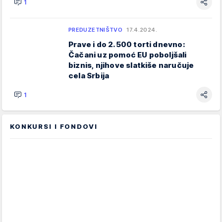
1
PREDUZETNIŠTVO
17.4.2024.
Prave i do 2.500 torti dnevno:
Čačani uz pomoć EU poboljšali
biznis, njihove slatkiše naručuje
cela Srbija
1
KONKURSI I FONDOVI