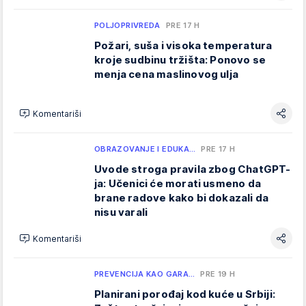
POLJOPRIVREDA
PRE 17 H
Požari, suša i visoka temperatura
kroje sudbinu tržišta: Ponovo se
menja cena maslinovog ulja
Komentariši
OBRAZOVANJE I EDUKA…
PRE 17 H
Uvode stroga pravila zbog ChatGPT-
ja: Učenici će morati usmeno da
brane radove kako bi dokazali da
nisu varali
Komentariši
PREVENCIJA KAO GARA…
PRE 19 H
Planirani porođaj kod kuće u Srbiji: