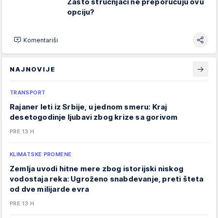
Zašto stručnjaci ne preporučuju ovu
opciju?
Komentariši
NAJNOVIJE
TRANSPORT
Rajaner leti iz Srbije, u jednom smeru: Kraj
desetogodinje ljubavi zbog krize sa gorivom
PRE 13 H
KLIMATSKE PROMENE
Zemlja uvodi hitne mere zbog istorijski niskog
vodostaja reka: Ugroženo snabdevanje, preti šteta
od dve milijarde evra
PRE 13 H