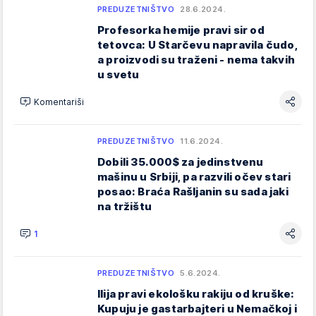
PREDUZETNIŠTVO
28.6.2024.
Profesorka hemije pravi sir od
tetovca: U Starčevu napravila čudo,
a proizvodi su traženi - nema takvih
u svetu
Komentariši
PREDUZETNIŠTVO
11.6.2024.
Dobili 35.000$ za jedinstvenu
mašinu u Srbiji, pa razvili očev stari
posao: Braća Rašljanin su sada jaki
na tržištu
1
PREDUZETNIŠTVO
5.6.2024.
Ilija pravi ekološku rakiju od kruške:
Kupuju je gastarbajteri u Nemačkoj i