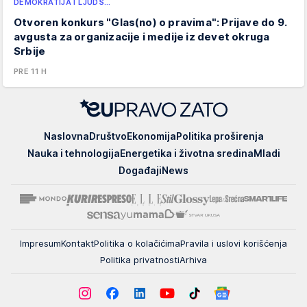
DEMOKRATIJA I LJUDS…
Otvoren konkurs "Glas(no) o pravima": Prijave do 9.
avgusta za organizacije i medije iz devet okruga
Srbije
PRE 11 H
EUpravo
Naslovna
Društvo
Ekonomija
Politika proširenja
zato
Nauka i tehnologija
Energetika i životna sredina
Mladi
Događaji
News
Impresum
Kontakt
Politika o kolačićima
Pravila i uslovi korišćenja
Politika privatnosti
Arhiva