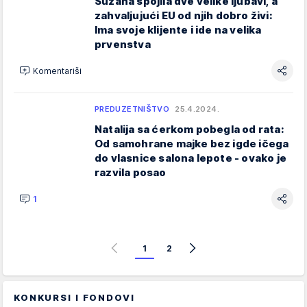
Suzana spojila dve velike ljubavi, a
zahvaljujući EU od njih dobro živi:
Ima svoje klijente i ide na velika
prvenstva
Komentariši
PREDUZETNIŠTVO
25.4.2024.
Natalija sa ćerkom pobegla od rata:
Od samohrane majke bez igde ičega
do vlasnice salona lepote - ovako je
razvila posao
1
1
2
KONKURSI I FONDOVI