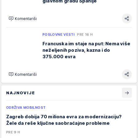
glavnom gradu Španije
Komentariši
POSLOVNE VESTI
PRE 16 H
Francuska im staje na put: Nema više
neželjenih poziva, kazna i do
375.000 evra
Komentariši
NAJNOVIJE
ODRŽIVA MOBILNOST
Zagreb dobija 70 miliona evra za modernizaciju?
Žele da reše ključne saobraćajne probleme
PRE 9 H