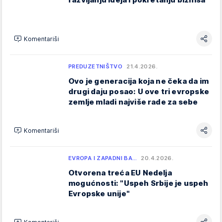
Komentariši
PREDUZETNIŠTVO
21.4.2026.
Ovo je generacija koja ne čeka da im
drugi daju posao: U ove tri evropske
zemlje mladi najviše rade za sebe
Komentariši
EVROPA I ZAPADNI BA…
20.4.2026.
Otvorena treća EU Nedelja
mogućnosti: "Uspeh Srbije je uspeh
Evropske unije"