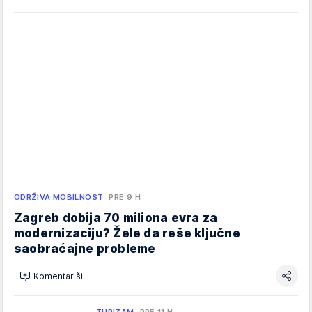
ODRŽIVA MOBILNOST
PRE 9 H
Zagreb dobija 70 miliona evra za
modernizaciju? Žele da reše ključne
saobraćajne probleme
Komentariši