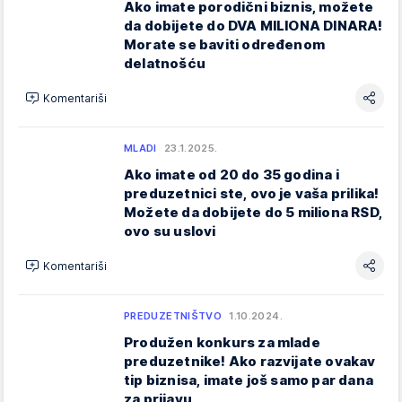
Ako imate porodični biznis, možete
da dobijete do DVA MILIONA DINARA!
Morate se baviti određenom
delatnošću
Komentariši
MLADI
23.1.2025.
Ako imate od 20 do 35 godina i
preduzetnici ste, ovo je vaša prilika!
Možete da dobijete do 5 miliona RSD,
ovo su uslovi
Komentariši
PREDUZETNIŠTVO
1.10.2024.
Produžen konkurs za mlade
preduzetnike! Ako razvijate ovakav
tip biznisa, imate još samo par dana
za prijavu