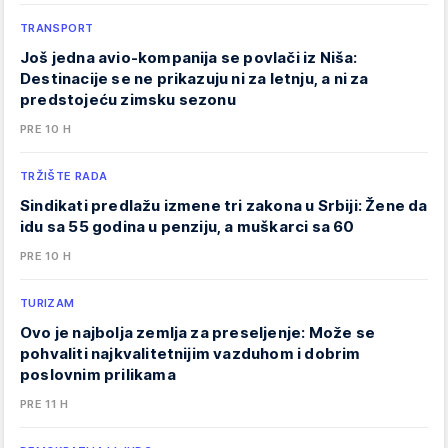
TRANSPORT
Još jedna avio-kompanija se povlači iz Niša:
Destinacije se ne prikazuju ni za letnju, a ni za
predstojeću zimsku sezonu
PRE 10 H
TRŽIŠTE RADA
Sindikati predlažu izmene tri zakona u Srbiji: Žene da
idu sa 55 godina u penziju, a muškarci sa 60
PRE 10 H
TURIZAM
Ovo je najbolja zemlja za preseljenje: Može se
pohvaliti najkvalitetnijim vazduhom i dobrim
poslovnim prilikama
PRE 11 H