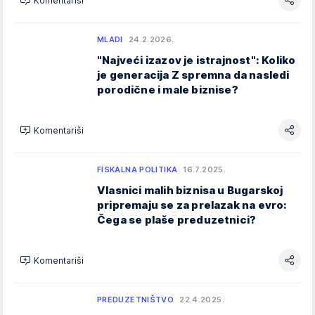
Komentariši
MLADI
24.2.2026.
"Najveći izazov je istrajnost": Koliko
je generacija Z spremna da nasledi
porodične i male biznise?
Komentariši
FISKALNA POLITIKA
16.7.2025.
Vlasnici malih biznisa u Bugarskoj
pripremaju se za prelazak na evro:
Čega se plaše preduzetnici?
Komentariši
PREDUZETNIŠTVO
22.4.2025.