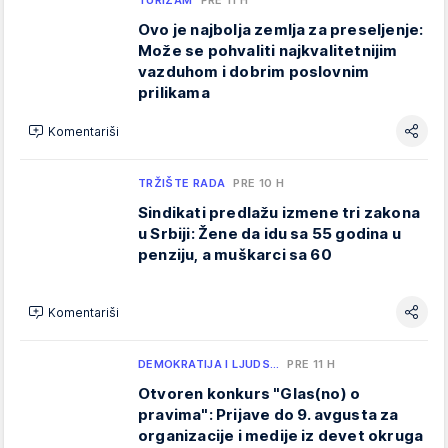
TURIZAM
PRE 11 H
Ovo je najbolja zemlja za preseljenje:
Može se pohvaliti najkvalitetnijim
vazduhom i dobrim poslovnim
prilikama
Komentariši
TRŽIŠTE RADA
PRE 10 H
Sindikati predlažu izmene tri zakona
u Srbiji: Žene da idu sa 55 godina u
penziju, a muškarci sa 60
Komentariši
DEMOKRATIJA I LJUDS…
PRE 11 H
Otvoren konkurs "Glas(no) o
pravima": Prijave do 9. avgusta za
organizacije i medije iz devet okruga