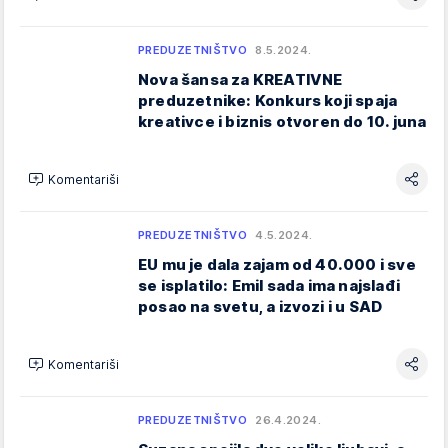
PREDUZETNIŠTVO
8.5.2024.
Nova šansa za KREATIVNE
preduzetnike: Konkurs koji spaja
kreativce i biznis otvoren do 10. juna
Komentariši
PREDUZETNIŠTVO
4.5.2024.
EU mu je dala zajam od 40.000 i sve
se isplatilo: Emil sada ima najslađi
posao na svetu, a izvozi i u SAD
Komentariši
PREDUZETNIŠTVO
26.4.2024.