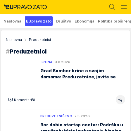
Naslovna
EUpravo zato
Društvo
Ekonomija
Politika proširen
Naslovna
Preduzetnici
#
Preduzetnici
SPONA
3.8.2026.
Grad Sombor brine o svojim
damama: Preduzetnice, javite se
Komentariši
PREDUZETNIŠTVO
7.5.2026.
Bor dobio startap centar: Podrška u
razvijanju ideja i pokretanju biznisa