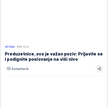
SPONA
PRE 12 H
Preduzetnice, ovo je važan poziv: Prijavite se
i podignite poslovanje na viši nivo
Komentariši