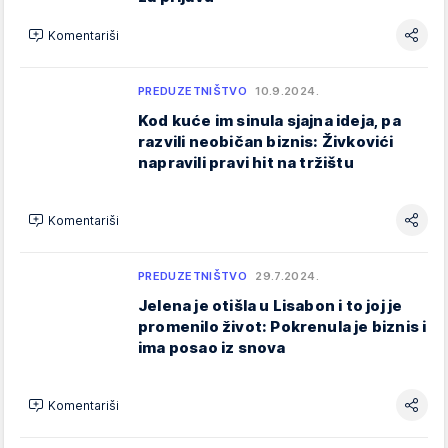
Komentariši
PREDUZETNIŠTVO
10.9.2024.
Kod kuće im sinula sjajna ideja, pa
razvili neobičan biznis: Živkovići
napravili pravi hit na tržištu
Komentariši
PREDUZETNIŠTVO
29.7.2024.
Jelena je otišla u Lisabon i to joj je
promenilo život: Pokrenula je biznis i
ima posao iz snova
Komentariši