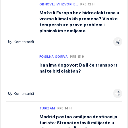
OBNOVLJIVI IZVORI E…
PRE 12 H
Može li Evropa bez hidroelektrana u
vreme klimatskih promena? Visoke
temperature prave problem i
planinskim zemljama
Komentariši
FOSILNA GORIVA
PRE 15 H
Iran ima dogovor: Da li će transport
nafte biti olakšan?
Komentariši
TURIZAM
PRE 14 H
Madrid postao omiljena destinacija
turista: Stranci ostavili milijarde u