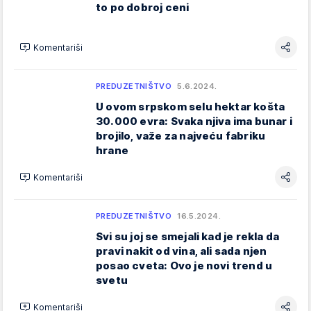
to po dobroj ceni
Komentariši
PREDUZETNIŠTVO
5.6.2024.
U ovom srpskom selu hektar košta
30.000 evra: Svaka njiva ima bunar i
brojilo, važe za najveću fabriku
hrane
Komentariši
PREDUZETNIŠTVO
16.5.2024.
Svi su joj se smejali kad je rekla da
pravi nakit od vina, ali sada njen
posao cveta: Ovo je novi trend u
svetu
Komentariši