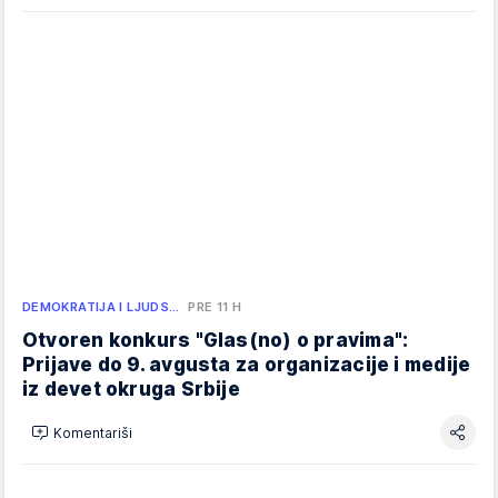
DEMOKRATIJA I LJUDS…
PRE 11 H
Otvoren konkurs "Glas(no) o pravima":
Prijave do 9. avgusta za organizacije i medije
iz devet okruga Srbije
Komentariši