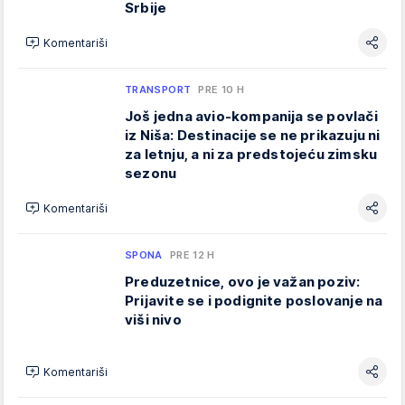
Srbije
Komentariši
TRANSPORT
PRE 10 H
Još jedna avio-kompanija se povlači
iz Niša: Destinacije se ne prikazuju ni
za letnju, a ni za predstojeću zimsku
sezonu
Komentariši
SPONA
PRE 12 H
Preduzetnice, ovo je važan poziv:
Prijavite se i podignite poslovanje na
viši nivo
Komentariši