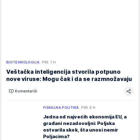
BIOTEHNOLOGIJA
PRE 7 H
Veštačka inteligencija stvorila potpuno
nove viruse: Mogu čak i da se razmnožavaju
Komentariši
FISKALNA POLITIKA
PRE 8 H
Jedna od najvećih ekonomija EU, a
građani nezadovoljni: Poljska
ostvarila skok, šta unosi nemir
Poljacima?