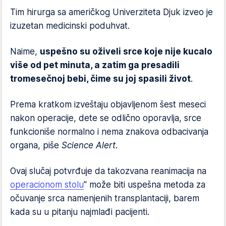
Tim hirurga sa američkog Univerziteta Djuk izveo je
izuzetan medicinski poduhvat.
Naime,
uspešno su oživeli srce koje nije kucalo
više od pet minuta, a zatim ga presadili
tromesečnoj bebi, čime su joj spasili život
.
Prema kratkom izveštaju objavljenom šest meseci
nakon operacije, dete se odlično oporavlja, srce
funkcioniše normalno i nema znakova odbacivanja
organa, piše
Science Alert
.
Ovaj slučaj potvrđuje da takozvana reanimacija na
operacionom stolu
" može biti uspešna metoda za
očuvanje srca namenjenih transplantaciji, barem
kada su u pitanju najmlađi pacijenti.