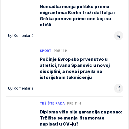
Nemačka menja politiku prema
migrantima: Berlin traži da Italija i
Grčka ponovo prime one koji su
otišli
Komentariši
SPORT
PRE 11 H
Počinje Evropsko prvenstvo u
atletici, Ivana Španović u novoj
disciplini, a nova i pravila na
istorijskom takmičenju
Komentariši
TRŽIŠTE RADA
PRE 11 H
Diploma više nije garancija za posao:
Tržište se menja, šta morate
napisati u CV-ju?