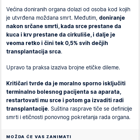
Većina doniranih organa dolazi od osoba kod kojih
je utvrđena moždana smrt. Međutim,
doniranje
nakon srčane smrti, kada srce prestane da
kuca i krv prestane da cirkuliše, i dalje je
veoma retko i čini tek 0,5% svih dečjih
transplantacija srca
.
Upravo ta praksa izaziva brojne etičke dileme.
Kritičari tvrde da je moralno sporno isključiti
terminalno bolesnog pacijenta sa aparata,
restartovati mu srce i potom ga izvaditi radi
transplantacije
. Suština rasprave tiče se definicije
smrti i etičnosti ponovnog pokretanja rada organa.
MOŽDA ĆE VAS ZANIMATI