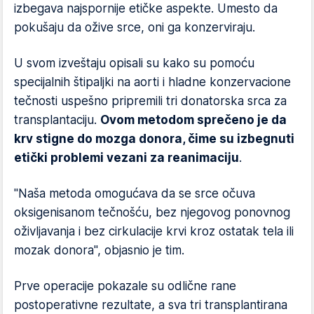
izbegava najspornije etičke aspekte. Umesto da
pokušaju da ožive srce, oni ga konzerviraju.
U svom izveštaju opisali su kako su pomoću
specijalnih štipaljki na aorti i hladne konzervacione
tečnosti uspešno pripremili tri donatorska srca za
transplantaciju.
Ovom metodom sprečeno je da
krv stigne do mozga donora, čime su izbegnuti
etički problemi vezani za reanimaciju
.
"Naša metoda omogućava da se srce očuva
oksigenisanom tečnošću, bez njegovog ponovnog
oživljavanja i bez cirkulacije krvi kroz ostatak tela ili
mozak donora", objasnio je tim.
Prve operacije pokazale su odlične rane
postoperativne rezultate, a sva tri transplantirana