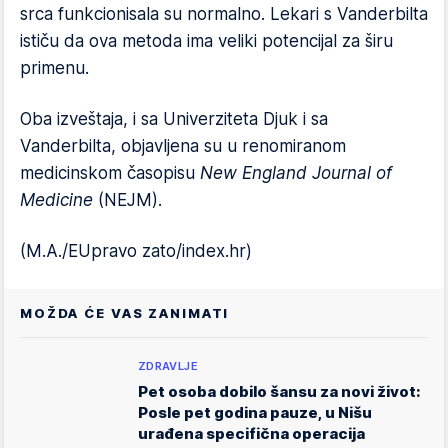
srca funkcionisala su normalno. Lekari s Vanderbilta
ističu da ova metoda ima veliki potencijal za širu
primenu.
Oba izveštaja, i sa Univerziteta Djuk i sa
Vanderbilta, objavljena su u renomiranom
medicinskom časopisu
New England Journal of
Medicine
(NEJM).
(M.A./EUpravo zato/index.hr)
MOŽDA ĆE VAS ZANIMATI
ZDRAVLJE
Pet osoba dobilo šansu za novi život:
Posle pet godina pauze, u Nišu
urađena specifična operacija