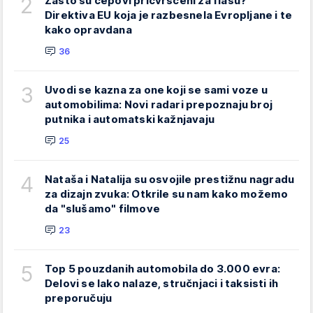
2
Zašto su čepovi pričvršćeni za flašu?
Direktiva EU koja je razbesnela Evropljane i te
kako opravdana
36
3
Uvodi se kazna za one koji se sami voze u
automobilima: Novi radari prepoznaju broj
putnika i automatski kažnjavaju
25
4
Nataša i Natalija su osvojile prestižnu nagradu
za dizajn zvuka: Otkrile su nam kako možemo
da "slušamo" filmove
23
5
Top 5 pouzdanih automobila do 3.000 evra:
Delovi se lako nalaze, stručnjaci i taksisti ih
preporučuju