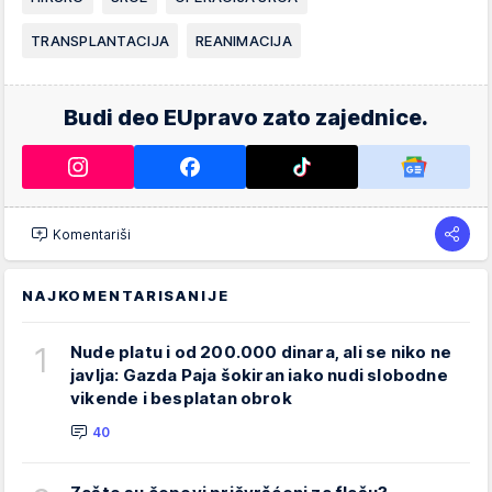
TRANSPLANTACIJA
REANIMACIJA
Budi deo EUpravo zato zajednice.
Komentariši
NAJKOMENTARISANIJE
1
Nude platu i od 200.000 dinara, ali se niko ne
javlja: Gazda Paja šokiran iako nudi slobodne
vikende i besplatan obrok
40