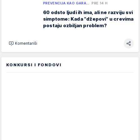
PREVENCIJA KAO GARA…
PRE 14 H
60 odsto ljudi ih ima, ali ne razviju svi
simptome: Kada "džepovi" u crevima
postaju ozbiljan problem?
Komentariši
KONKURSI I FONDOVI