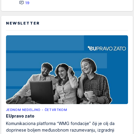
19
NEWSLETTER
JEDNOM NEDELJNO - ČETVRTKOM
EUpravo zato
Komunikaciona platforma “WMG fondacije” čiji je cilj da
doprinese boljem međusobnom razumevanju, izgradnji