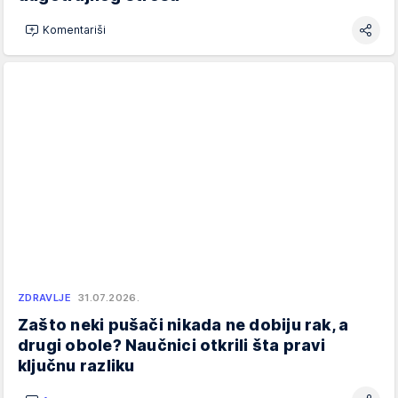
Komentariši
ZDRAVLJE
31.07.2026.
Zašto neki pušači nikada ne dobiju rak, a
drugi obole? Naučnici otkrili šta pravi
ključnu razliku