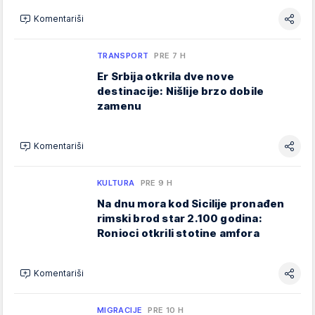
Komentariši
TRANSPORT
PRE 7 H
Er Srbija otkrila dve nove
destinacije: Nišlije brzo dobile
zamenu
Komentariši
KULTURA
PRE 9 H
Na dnu mora kod Sicilije pronađen
rimski brod star 2.100 godina:
Ronioci otkrili stotine amfora
Komentariši
MIGRACIJE
PRE 10 H