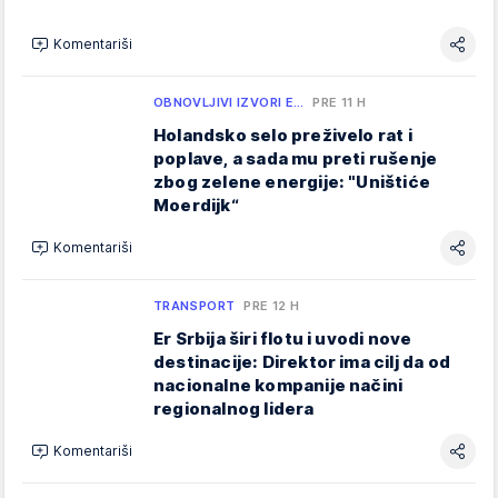
Komentariši
OBNOVLJIVI IZVORI E…
PRE 11 H
Holandsko selo preživelo rat i
poplave, a sada mu preti rušenje
zbog zelene energije: "Uništiće
Moerdijk“
Komentariši
TRANSPORT
PRE 12 H
Er Srbija širi flotu i uvodi nove
destinacije: Direktor ima cilj da od
nacionalne kompanije načini
regionalnog lidera
Komentariši