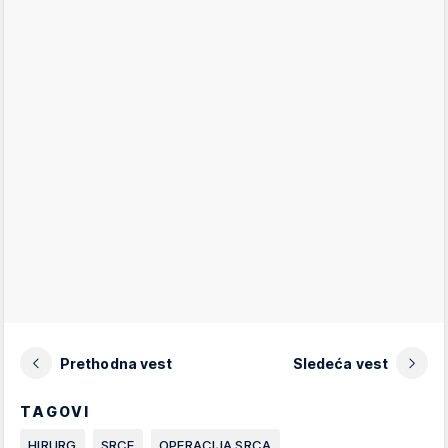
Prethodna vest
Sledeća vest
TAGOVI
HIRURG
SRCE
OPERACIJA SRCA