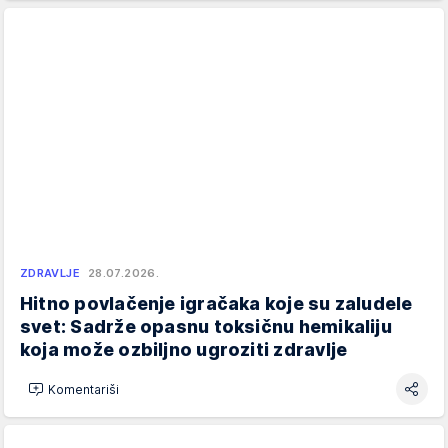
ZDRAVLJE
28.07.2026.
Hitno povlačenje igračaka koje su zaludele
svet: Sadrže opasnu toksičnu hemikaliju
koja može ozbiljno ugroziti zdravlje
Komentariši