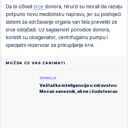
Da bi oživeli
srce
donora, hirurzi su morali da razviju
potpuno novu medicinsku napravu, jer su postojeći
sistemi za održavanje organa van tela preveliki za
srce odojčadi. Uz saglasnost porodice donora,
koristili su oksigenator, centrifugalnu pumpu i
specijalni rezervoar za prikupljanje krvi.
MOŽDA ĆE VAS ZANIMATI
ZDRAVLJE
Veštačka inteligencija u zdravstvu:
Moćan saveznik, ali ne i čudotvorac