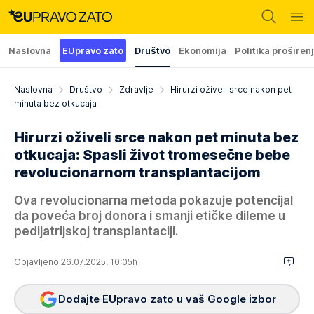
Naslovna
EUpravo zato
Društvo
Ekonomija
Politika proširen
Naslovna
Društvo
Zdravlje
Hirurzi oživeli srce nakon pet
minuta bez otkucaja
Hirurzi oživeli srce nakon pet minuta bez
otkucaja: Spasli život tromesečne bebe
revolucionarnom transplantacijom
Ova revolucionarna metoda pokazuje potencijal
da poveća broj donora i smanji etičke dileme u
pedijatrijskoj transplantaciji.
Objavljeno 26.07.2025. 10:05h
Dodajte EUpravo zato u vaš Google izbor