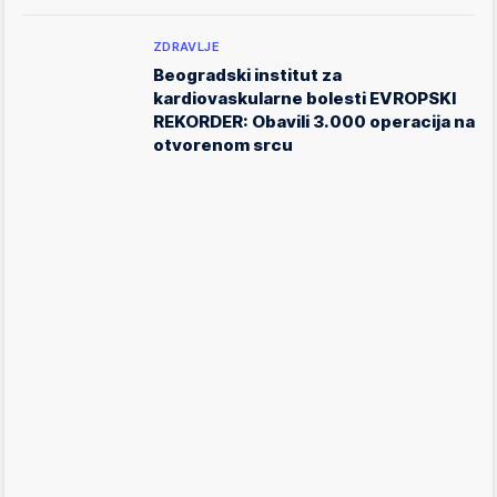
ZDRAVLJE
Beogradski institut za
kardiovaskularne bolesti EVROPSKI
REKORDER: Obavili 3.000 operacija na
otvorenom srcu