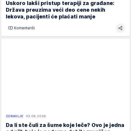
Uskoro lakši pristup terapiji za građane:
Država preuzima veći deo cene nekih
lekova, pacijenti će plaćati manje
Komentariši
ZDRAVLJE
03.08.2026.
Da li ste čuli za šume koje leče? Ovo je jedna