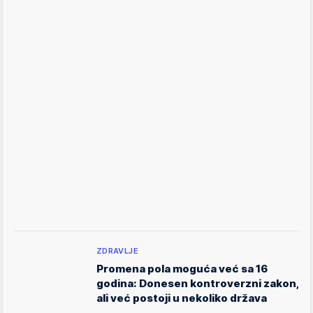
ZDRAVLJE
Promena pola moguća već sa 16
godina: Donesen kontroverzni zakon,
ali već postoji u nekoliko država