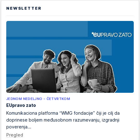
NEWSLETTER
JEDNOM NEDELJNO - ČETVRTKOM
EUpravo zato
Komunikaciona platforma “WMG fondacije” čiji je cilj da
doprinese boljem međusobnom razumevanju, izgradnji
poverenja...
Pregled