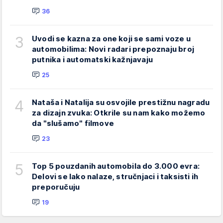
36
3
Uvodi se kazna za one koji se sami voze u
automobilima: Novi radari prepoznaju broj
putnika i automatski kažnjavaju
25
4
Nataša i Natalija su osvojile prestižnu nagradu
za dizajn zvuka: Otkrile su nam kako možemo
da "slušamo" filmove
23
5
Top 5 pouzdanih automobila do 3.000 evra:
Delovi se lako nalaze, stručnjaci i taksisti ih
preporučuju
19