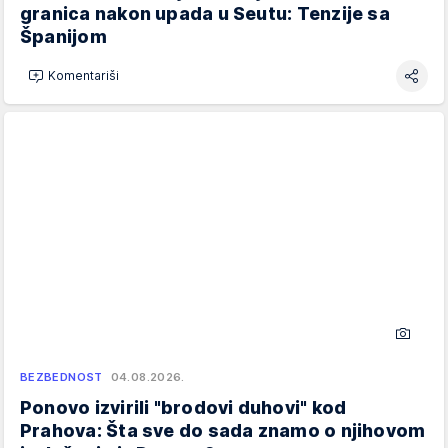
granica nakon upada u Seutu: Tenzije sa
Španijom
Komentariši
BEZBEDNOST
04.08.2026.
Ponovo izvirili "brodovi duhovi" kod
Prahova: Šta sve do sada znamo o njihovom