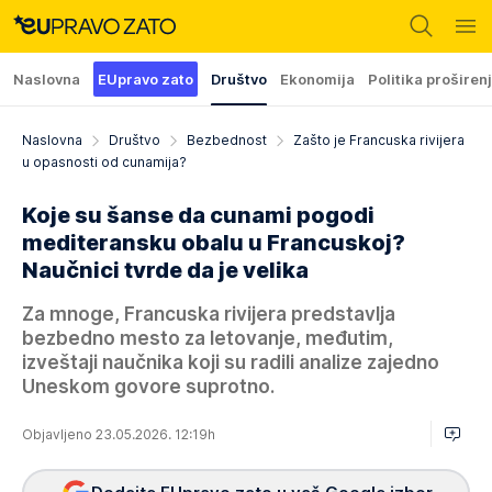
Naslovna
EUpravo zato
Društvo
Ekonomija
Politika proširen
Naslovna
Društvo
Bezbednost
Zašto je Francuska rivijera
u opasnosti od cunamija?
Koje su šanse da cunami pogodi
mediteransku obalu u Francuskoj?
Naučnici tvrde da je velika
Za mnoge, Francuska rivijera predstavlja
bezbedno mesto za letovanje, međutim,
izveštaji naučnika koji su radili analize zajedno
Uneskom govore suprotno.
Objavljeno 23.05.2026. 12:19h