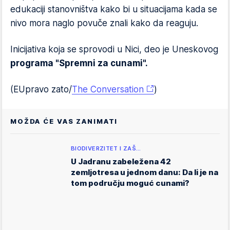
edukaciji stanovništva kako bi u situacijama kada se
nivo mora naglo povuče znali kako da reaguju.
Inicijativa koja se sprovodi u Nici, deo je Uneskovog
programa "Spremni za cunami".
(EUpravo zato/
The Conversation
)
MOŽDA ĆE VAS ZANIMATI
BIODIVERZITET I ZAŠ…
U Jadranu zabeležena 42
zemljotresa u jednom danu: Da li je na
tom području moguć cunami?