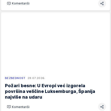
Komentariši
BEZBEDNOST
29.07.2026.
Požari besne: U Evropi već izgorela
površina veličine Luksemburga, Španija
najviše na udaru
Komentariši