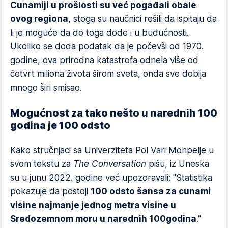
Cunamiji u prošlosti su već pogađali obale
ovog regiona
, stoga su naučnici rešili da ispitaju da
li je moguće da do toga dođe i u budućnosti.
Ukoliko se doda podatak da je počevši od 1970.
godine, ova prirodna katastrofa odnela više od
četvrt miliona života širom sveta, onda sve dobija
mnogo širi smisao.
Mogućnost za tako nešto u narednih 100
godina je 100 odsto
Kako stručnjaci sa Univerziteta Pol Vari Monpelje u
svom tekstu za
The Conversation
pišu, iz Uneska
su u junu 2022. godine već upozoravali: "Statistika
pokazuje da postoji
100 odsto šansa za cunami
visine najmanje jednog metra visine u
Sredozemnom moru u narednih 100
godina
."