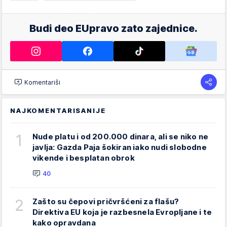
Budi deo EUpravo zato zajednice.
Komentariši
NAJKOMENTARISANIJE
1
Nude platu i od 200.000 dinara, ali se niko ne
javlja: Gazda Paja šokiran iako nudi slobodne
vikende i besplatan obrok
40
2
Zašto su čepovi pričvršćeni za flašu?
Direktiva EU koja je razbesnela Evropljane i te
kako opravdana