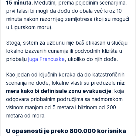
15 minuta.
Međutim, prema pojedinim scenarijima,
prvi talasi bi mogli da dođu do obala već kroz 10
minuta nakon razornijeg zemljotresa (koji su mogući
u Ligurskom moru).
Stoga, sistem za uzbunu nije baš efikasan u slučaju
lokalno izazvanih cunamija ili podvodnih klizišta u
priobalju
juga Francuske
, ukoliko do njih dođe.
Kao jedan od ključnih koraka da do katastrofičnih
scenarija ne dođe, lokalne vlasti su preduzele
niz
mera kako bi definisale zonu evakuacije
: koja
odgovara priobalnim područjima sa nadmorskom
visinom manjom od 5 metara i blizinom od 200
metara od mora.
U opasnosti je preko 800.000 korisnika