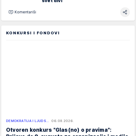
svet divi
Komentariši
KONKURSI I FONDOVI
DEMOKRATIJA I LJUDS…
06.08.2026.
Otvoren konkurs "Glas(no) o pravima":