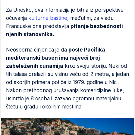
Za Unesko, ova informacija je bitna iz perspektive
očuvanja
kulturne baštine
, međutim, za vladu
Francuske ona predstavlja
pitanje bezbednosti
njenih stanovnika.
Neosporna činjenica je da
posle Pacifika,
mediteranski basen ima najveći broj
zabeleženih cunamija
kroz svoju istoriju. Neki od
tih talasa prelazili su visinu veću od 2 metra, a jedan
od skorijih primera potiče iz 1979. godine u Nici.
Nakon prethodnog urušavanja komericijalne luke,
usmrtio je 8 osoba i izazvao ogromnu materijalnu
štetu u gradu i okolnim mestima.