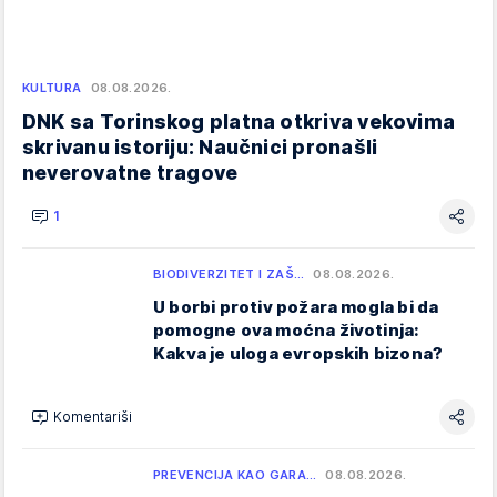
KULTURA
08.08.2026.
DNK sa Torinskog platna otkriva vekovima
skrivanu istoriju: Naučnici pronašli
neverovatne tragove
1
BIODIVERZITET I ZAŠ…
08.08.2026.
U borbi protiv požara mogla bi da
pomogne ova moćna životinja:
Kakva je uloga evropskih bizona?
Komentariši
PREVENCIJA KAO GARA…
08.08.2026.