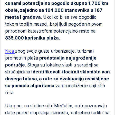
cunami potencijalno pogodio ukupno 1.700 km
obale, zajedno sa 164.000 stanovnika u 187
mesta i gradova
. Ukoliko bi se sve dogodilo
tokom toplijih meseci, broj ljudi pogođenih ovom
prirodnom katastrofom potencijalno raste na
835.000 korisnika plaža.
Nica
zbog svoje guste urbanizacije, turizma i
prometnih plaža
predstavlja najugroženije
područje
. Stoga su lokalne vlasti u saradnji sa
stručnjacima
identifikovali i locirali skloništa van
dosega talasa, a rute za evakuaciju osmišljene
su pomoću algoritama
za pronalaženje najbržih
ruta.
Ukupno, na stotine njih. Međutim, oni upozoravaju
da je pored mapiranja skloništa, potrebno raditi i na