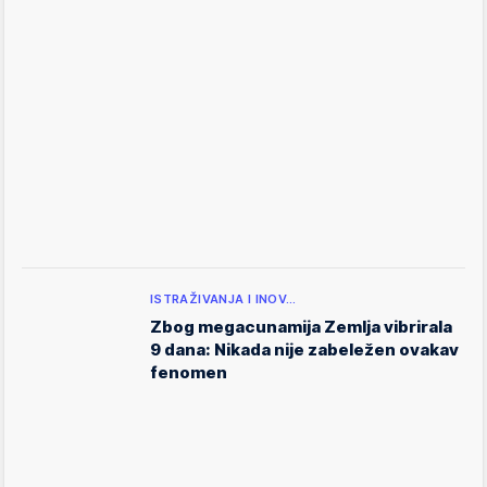
ISTRAŽIVANJA I INOV…
Zbog megacunamija Zemlja vibrirala
9 dana: Nikada nije zabeležen ovakav
fenomen