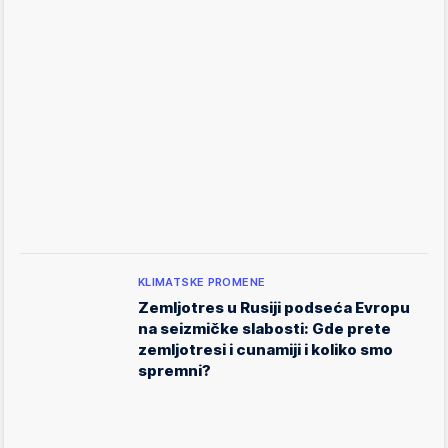
KLIMATSKE PROMENE
Zemljotres u Rusiji podseća Evropu
na seizmičke slabosti: Gde prete
zemljotresi i cunamiji i koliko smo
spremni?