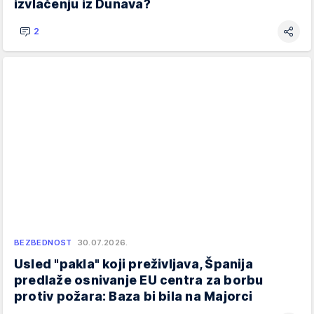
izvlačenju iz Dunava?
2
BEZBEDNOST
30.07.2026.
Usled "pakla" koji preživljava, Španija
predlaže osnivanje EU centra za borbu
protiv požara: Baza bi bila na Majorci