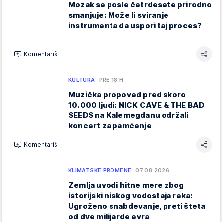
Mozak se posle četrdesete prirodno
smanjuje: Može li sviranje
instrumenta da uspori taj proces?
Komentariši
KULTURA
PRE 18 H
Muzička propoved pred skoro
10.000 ljudi: NICK CAVE & THE BAD
SEEDS na Kalemegdanu održali
koncert za pamćenje
Komentariši
KLIMATSKE PROMENE
07.08.2026.
Zemlja uvodi hitne mere zbog
istorijski niskog vodostaja reka:
Ugroženo snabdevanje, preti šteta
od dve milijarde evra