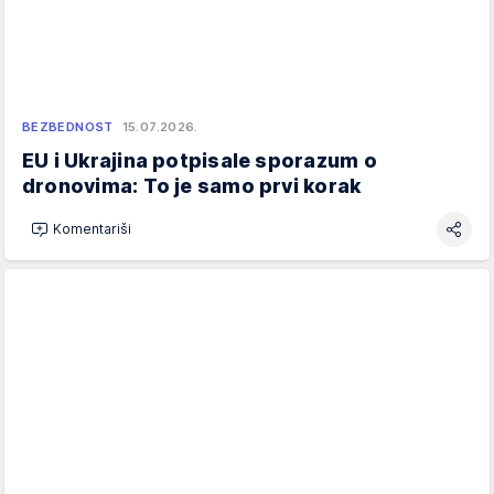
BEZBEDNOST
15.07.2026.
EU i Ukrajina potpisale sporazum o
dronovima: To je samo prvi korak
Komentariši