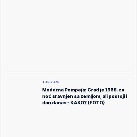
TURIZAM
Moderna Pompeja: Grad je 1968. za
noć sravnjen sa zemljom, ali postoji i
dan danas - KAKO? (FOTO)