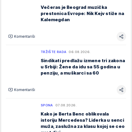
Večeras je Beograd muzička
prestonica Evrope: Nik Kejv stiže na
Kalemegdan
Komentariši
TRŽIŠTE RADA
06.08.2026.
Sindikati predlažu izmene tri zakona
u Srbiji: Žene da idu sa 55 godina u
penziju, a muškarci sa 60
Komentariši
SPONA
07.08.2026.
Kako je Berta Benc oblikovala
istoriju Mercedesa? Liderka u senci
muža, zaslužna za klasu kojoj se ceo