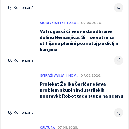
Komentariši
BIODIVERZITET I ZAŠ…
07.08.2026.
Vatrogasci čine sve da odbrane
dolinu Nemanjića: Širi se vatrena
stihija na planini poznatoj po divljim
konjima
Komentariši
ISTRAŽIVANJA I INOV…
07.08.2026.
Projekat Željka Šarića rešava
problem skupih industrijskih
popravki: Robot tada stupa na scenu
Komentariši
KULTURA
07.08.2026.