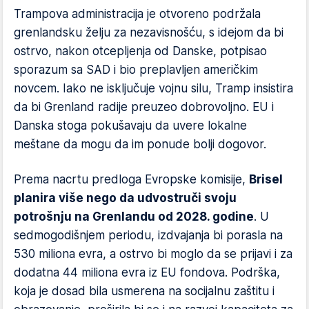
Trampova administracija je otvoreno podržala
grenlandsku želju za nezavisnošću, s idejom da bi
ostrvo, nakon otcepljenja od Danske, potpisao
sporazum sa SAD i bio preplavljen američkim
novcem. Iako ne isključuje vojnu silu, Tramp insistira
da bi Grenland radije preuzeo dobrovoljno. EU i
Danska stoga pokušavaju da uvere lokalne
meštane da mogu da im ponude bolji dogovor.
Prema nacrtu predloga Evropske komisije,
Brisel
planira više nego da udvostruči svoju
potrošnju na Grenlandu od 2028. godine
. U
sedmogodišnjem periodu, izdvajanja bi porasla na
530 miliona evra, a ostrvo bi moglo da se prijavi i za
dodatna 44 miliona evra iz EU fondova. Podrška,
koja je dosad bila usmerena na socijalnu zaštitu i