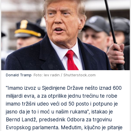
Donald Tramp
Foto: lev radin / Shutterstock.com
"Imamo izvoz u Sjedinjene Države nešto iznad 600
milijardi evra, a za otprilike jednu trećinu te robe
imamo tržišni udeo veći od 50 posto i potpuno je
jasno da je to i moć u našim rukama", istakao je
Bernd Landž, predsednik Odbora za trgovinu
Evropskog parlamenta. Međutim, ključno je pitanje