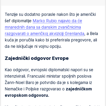
Tenzije su dodatno porasle nakon što je američki
šef diplomatije
Marko Rubio najavio da će
mnarednih dana sa danskim zvaničnicima
razgovarati o američkoj akviziciji Grenlanda
, a Bela
kuća je poručila kako bi preferirala pregovore, ali
da ne isključuje ni vojnu opciju.
Zajednički odgovor Evrope
Kao odgovor, evropski diplomatski napori su se
intenzivirali. Francuski ministar spoljnih poslova
Žann-Noel Baro je potvrdio da je s kolegama iz
Nemačke i Poljske razgovarao o
zajedničkom
evropskom odgovoru.