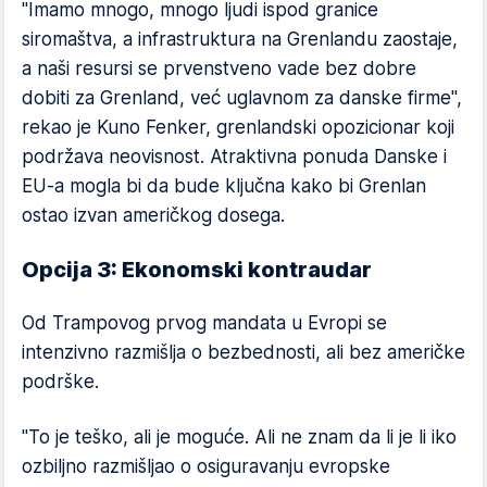
"Imamo mnogo, mnogo ljudi ispod granice
siromaštva, a infrastruktura na Grenlandu zaostaje,
a naši resursi se prvenstveno vade bez dobre
dobiti za Grenland, već uglavnom za danske firme",
rekao je Kuno Fenker, grenlandski opozicionar koji
podržava neovisnost. Atraktivna ponuda Danske i
EU-a mogla bi da bude ključna kako bi Grenlan
ostao izvan američkog dosega.
Opcija 3: Ekonomski kontraudar
Od Trampovog prvog mandata u Evropi se
intenzivno razmišlja o bezbednosti, ali bez američke
podrške.
"To je teško, ali je moguće. Ali ne znam da li je li iko
ozbiljno razmišljao o osiguravanju evropske