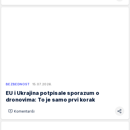
BEZBEDNOST
15.07.2026.
EU i Ukrajina potpisale sporazum o
dronovima: To je samo prvi korak
Komentariši