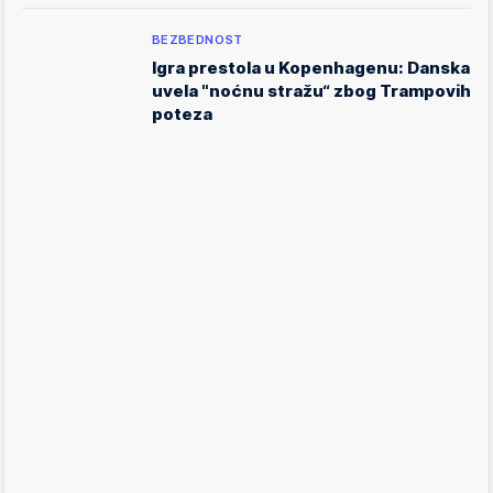
BEZBEDNOST
Igra prestola u Kopenhagenu: Danska
uvela "noćnu stražu“ zbog Trampovih
poteza