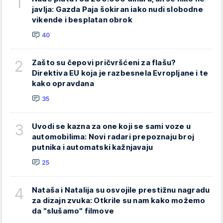
1
javlja: Gazda Paja šokiran iako nudi slobodne
vikende i besplatan obrok
40
2
Zašto su čepovi pričvršćeni za flašu?
Direktiva EU koja je razbesnela Evropljane i te
kako opravdana
35
3
Uvodi se kazna za one koji se sami voze u
automobilima: Novi radari prepoznaju broj
putnika i automatski kažnjavaju
25
4
Nataša i Natalija su osvojile prestižnu nagradu
za dizajn zvuka: Otkrile su nam kako možemo
da "slušamo" filmove