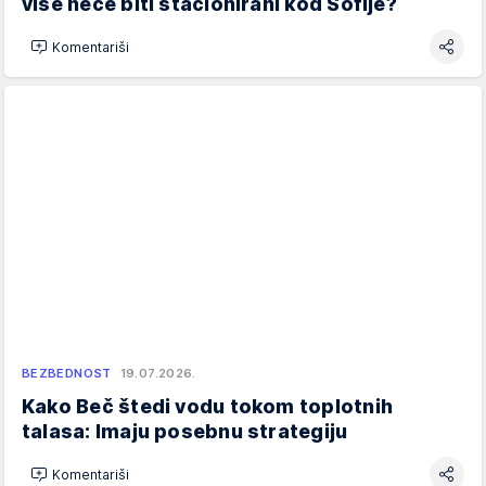
više neće biti stacionirani kod Sofije?
Komentariši
BEZBEDNOST
19.07.2026.
Kako Beč štedi vodu tokom toplotnih
talasa: Imaju posebnu strategiju
Komentariši