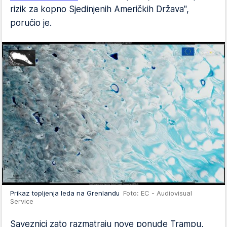
rizik za kopno Sjedinjenih Američkih Država",
poručio je.
Prikaz topljenja leda na Grenlandu
Foto: EC - Audiovisual
Service
Saveznici zato razmatraju nove ponude Trampu,