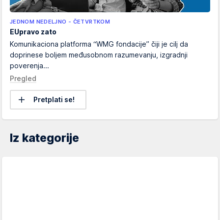
JEDNOM NEDELJNO - ČETVRTKOM
EUpravo zato
Komunikaciona platforma “WMG fondacije” čiji je cilj da
doprinese boljem međusobnom razumevanju, izgradnji
poverenja...
Pregled
Pretplati se!
Iz kategorije