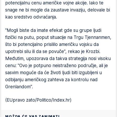
potencijalnu cenu američke vojne akcije. Iako te
snage ne bi mogle da zaustave invaziju, delovale bi
kao sredstvo odvraćanja.
"Mogli biste da imate efekat gde su grupe ljudi
fizički na putu, poput situacije na Trgu Tjennanmen,
što bi potencijalno prisililo američku vojsku da
upotrebi silu ili da se povuče", rekao je Krozbi.
Međutim, upozorava da takva strategija nosi visoku
cenu: "Ovo je potpuno neistraženo područje, ali je
sasvim moguće da će životi ljudi biti izgubljeni u
odbijanju američkog zahteva za kontrolu nad
Grenlandom".
(EUpravo zato/Politico/Index.hr)
MOŽDA ĆE VAS ZANIMATI