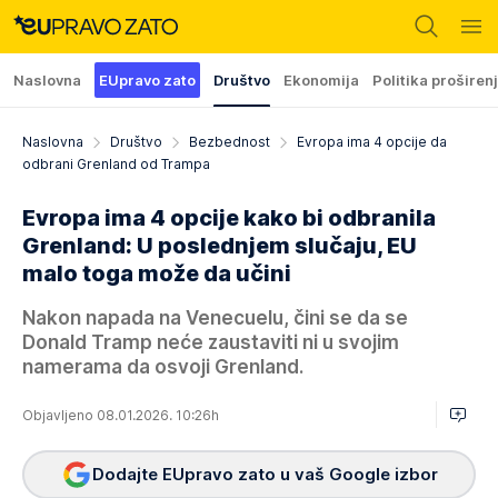
Naslovna
EUpravo zato
Društvo
Ekonomija
Politika proširen
Naslovna
Društvo
Bezbednost
Evropa ima 4 opcije da
odbrani Grenland od Trampa
Evropa ima 4 opcije kako bi odbranila
Grenland: U poslednjem slučaju, EU
malo toga može da učini
Nakon napada na Venecuelu, čini se da se
Donald Tramp neće zaustaviti ni u svojim
namerama da osvoji Grenland.
Objavljeno 08.01.2026. 10:26h
Dodajte EUpravo zato u vaš Google izbor