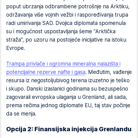
poput ubrzanja odbrambene potrošnje na Arktiku,
održavanja više vojnih vežbi i raspoređivanja trupa
radi umirivanja SAD. Dvojica diplomata spomenula
su i mogućnost uspostavljanja šeme "Arktička
straža", po uzoru na postojeće inicijative na istoku
Evrope.
Trampa privlače i ogromna mineralna nalazišta i
potencijalne rezerve nafte i gasa
. Međutim, vađenje
resursa iz negostoljubivog terena izuzetno je teško
i skupo. Danski izaslanici godinama su bezuspešno
zagovarali evropska ulaganja u Grenland, ali sada,
prema rečima jednog diplomate EU, taj stav počinje
da se menja.
Opcija 2: Finansijska injekcija Grenlandu