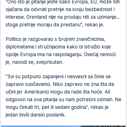
"Ono što je pitanje jeste kako Evropa, EU, može biti
ojačana da odvrati pretnje na svoju bezbednost i
interese. Grenland nije na prodaju niti za uzimanje...
stoga pretnje moraju da prestanu", rekao je.
Politico je razgovarao s brojnim zvaničnicima,
diplomatama i stručnjacima kako bi istražio koje
opcije Evropa ima na raspolaganju. Osećaj nemoći
je, navodi se, sveprisutan.
"Svi su potpuno zapanjeni i nesvesni sa čime se
zapravo suočavamo. Niko zapravo ne zna šta da
učini jer Amerikanci mogu da rade šta hoće. Ali
odgovori na ova pitanja su nam potrebni odmah. Ne
mogu čekati tri, pet ili sedam godina", rekao je
jedan bivši danski poslanik.