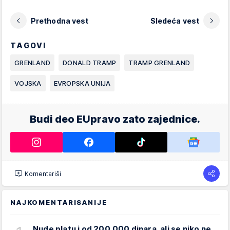
Prethodna vest
Sledeća vest
TAGOVI
GRENLAND
DONALD TRAMP
TRAMP GRENLAND
VOJSKA
EVROPSKA UNIJA
Budi deo EUpravo zato zajednice.
Komentariši
NAJKOMENTARISANIJE
Nude platu i od 200.000 dinara, ali se niko ne