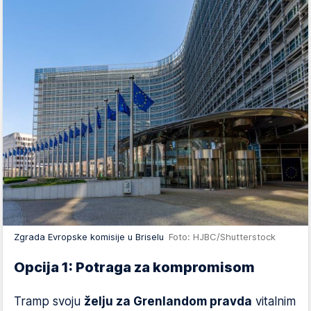
Zgrada Evropske komisije u Briselu
Foto: HJBC/Shutterstock
Opcija 1: Potraga za kompromisom
Tramp svoju
želju za Grenlandom pravda
vitalnim