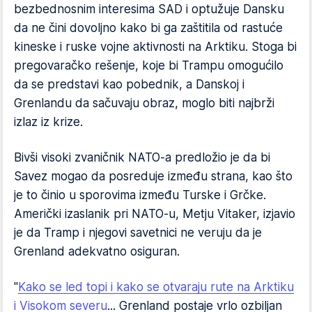
bezbednosnim interesima SAD i optužuje Dansku
da ne čini dovoljno kako bi ga zaštitila od rastuće
kineske i ruske vojne aktivnosti na Arktiku. Stoga bi
pregovaračko rešenje, koje bi Trampu omogućilo
da se predstavi kao pobednik, a Danskoj i
Grenlandu da sačuvaju obraz, moglo biti najbrži
izlaz iz krize.
Bivši visoki zvaničnik NATO-a predložio je da bi
Savez mogao da posreduje između strana, kao što
je to činio u sporovima između Turske i Grčke.
Američki izaslanik pri NATO-u, Metju Vitaker, izjavio
je da Tramp i njegovi savetnici ne veruju da je
Grenland adekvatno osiguran.
"
Kako se led topi i kako se otvaraju rute na Arktiku
i Visokom severu
... Grenland postaje vrlo ozbiljan