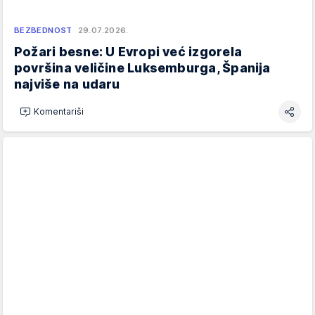
BEZBEDNOST
29.07.2026.
Požari besne: U Evropi već izgorela
površina veličine Luksemburga, Španija
najviše na udaru
Komentariši