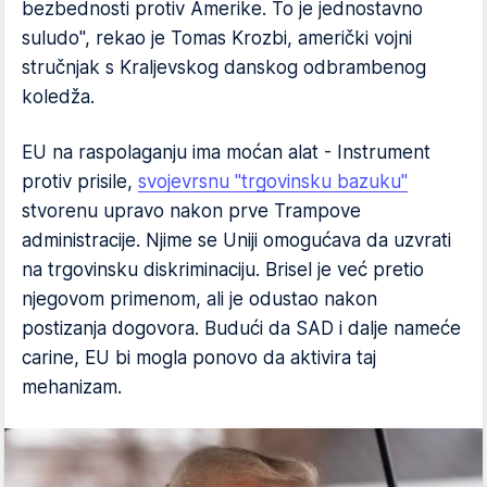
bezbednosti protiv Amerike. To je jednostavno
suludo", rekao je Tomas Krozbi, američki vojni
stručnjak s Kraljevskog danskog odbrambenog
koledža.
EU na raspolaganju ima moćan alat - Instrument
protiv prisile,
svojevrsnu "trgovinsku bazuku"
stvorenu upravo nakon prve Trampove
administracije. Njime se Uniji omogućava da uzvrati
na trgovinsku diskriminaciju. Brisel je već pretio
njegovom primenom, ali je odustao nakon
postizanja dogovora. Budući da SAD i dalje nameće
carine, EU bi mogla ponovo da aktivira taj
mehanizam.