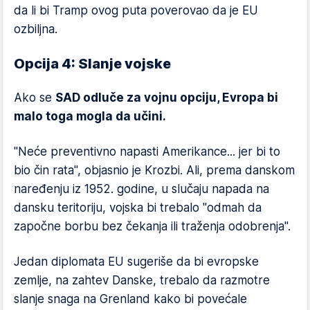
da li bi Tramp ovog puta poverovao da je EU
ozbiljna.
Opcija 4: Slanje vojske
Ako se
SAD odluče za vojnu opciju, Evropa bi
malo toga mogla da učini.
"Neće preventivno napasti Amerikance... jer bi to
bio čin rata", objasnio je Krozbi. Ali, prema danskom
naređenju iz 1952. godine, u slučaju napada na
dansku teritoriju, vojska bi trebalo "odmah da
započne borbu bez čekanja ili traženja odobrenja".
Jedan diplomata EU sugeriše da bi evropske
zemlje, na zahtev Danske, trebalo da razmotre
slanje snaga na Grenland kako bi povećale