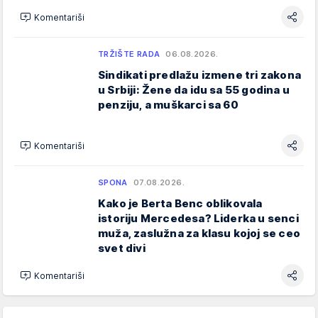
Komentariši
TRŽIŠTE RADA
06.08.2026.
Sindikati predlažu izmene tri zakona
u Srbiji: Žene da idu sa 55 godina u
penziju, a muškarci sa 60
Komentariši
SPONA
07.08.2026.
Kako je Berta Benc oblikovala
istoriju Mercedesa? Liderka u senci
muža, zaslužna za klasu kojoj se ceo
svet divi
Komentariši