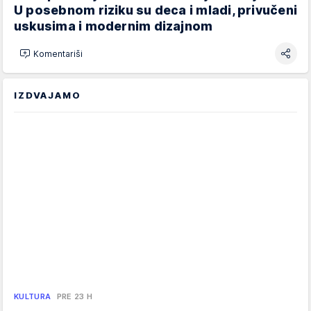
U posebnom riziku su deca i mladi, privučeni
uskusima i modernim dizajnom
Komentariši
IZDVAJAMO
KULTURA
PRE 23 H