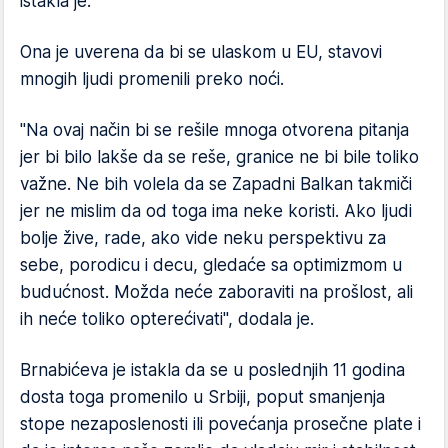
istakla je.
Ona je uverena da bi se ulaskom u EU, stavovi
mnogih ljudi promenili preko noći.
"Na ovaj način bi se rešile mnoga otvorena pitanja
jer bi bilo lakše da se reše, granice ne bi bile toliko
važne. Ne bih volela da se Zapadni Balkan takmiči
jer ne mislim da od toga ima neke koristi. Ako ljudi
bolje žive, rade, ako vide neku perspektivu za
sebe, porodicu i decu, gledaće sa optimizmom u
budućnost. Možda neće zaboraviti na prošlost, ali
ih neće toliko opterećivati", dodala je.
Brnabićeva je istakla da se u poslednjih 11 godina
dosta toga promenilo u Srbiji, poput smanjenja
stope nezaposlenosti ili povećanja prosečne plate i