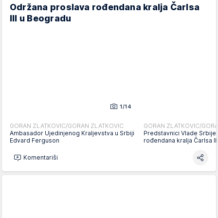
Održana proslava rođendana kralja Čarlsa
III u Beogradu
1/14
GORAN ZLATKOVIC/GORAN ZLATKOVIC
GORAN ZLATKOVIC/GORA
Ambasador Ujedinjenog Kraljevstva u Srbiji
Predstavnici Vlade Srbije
Edvard Ferguson
rođendana kralja Čarlsa I
Komentariši