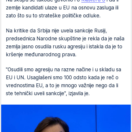
zemlje kandidati ulaze u EU na osnovu zasluga ili
zato što su to strateške političke odluke.
Na kritike da Srbija nije uvela sankcije Rusiji,
predsednica Narodne skupštine je rekla da je naša
zemlja jasno osudila rusku agresiju i istakla da je to
kršenje međunarodnog prava.
"Osudili smo agresiju na razne načine i u skladu sa
EU i UN. Usaglašeni smo 100 odsto kada je reč o
vrednostima EU, a to je mnogo važnije nego da li
ste tehnički uveli sankcije", izjavila je.