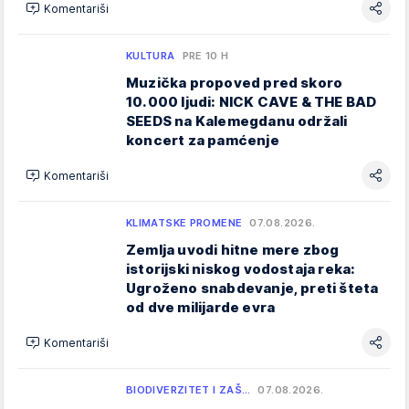
Komentariši
KULTURA
PRE 10 H
Muzička propoved pred skoro
10.000 ljudi: NICK CAVE & THE BAD
SEEDS na Kalemegdanu održali
koncert za pamćenje
Komentariši
KLIMATSKE PROMENE
07.08.2026.
Zemlja uvodi hitne mere zbog
istorijski niskog vodostaja reka:
Ugroženo snabdevanje, preti šteta
od dve milijarde evra
Komentariši
BIODIVERZITET I ZAŠ…
07.08.2026.