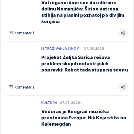
Vatrogasci čine sve da odbrane
dolinu Nemanjića: Širi se vatrena
stihija na planini poznatoj po divljim
konjima
Komentariši
ISTRAŽIVANJA I INOV…
07.08.2026.
Projekat Željka Šarića rešava
problem skupih industrijskih
popravki: Robot tada stupa na scenu
Komentariši
KULTURA
07.08.2026.
Večeras je Beograd muzička
prestonica Evrope: Nik Kejv stiže na
Kalemegdan