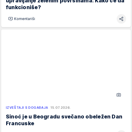
upravljanje zelenim površinama: Kako će da
funkcioniše?
Komentariši
IZVEŠTAJI S DOGAĐAJA
15.07.2026.
Sinoć je u Beogradu svečano obeležen Dan
Francuske