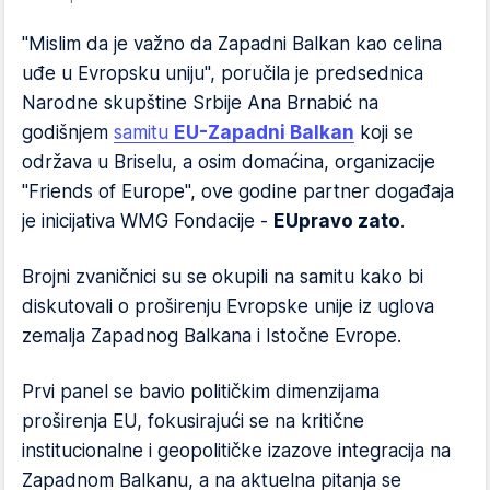
"Mislim da je važno da Zapadni Balkan kao celina
uđe u Evropsku uniju", poručila je predsednica
Narodne skupštine Srbije Ana Brnabić na
godišnjem
samitu
EU-Zapadni Balkan
koji se
održava u Briselu, a osim domaćina, organizacije
"Friends of Europe", ove godine partner događaja
je inicijativa WMG Fondacije -
EUpravo zato
.
Brojni zvaničnici su se okupili na samitu kako bi
diskutovali o proširenju Evropske unije iz uglova
zemalja Zapadnog Balkana i Istočne Evrope.
Prvi panel se bavio političkim dimenzijama
proširenja EU, fokusirajući se na kritične
institucionalne i geopolitičke izazove integracija na
Zapadnom Balkanu, a na aktuelna pitanja se