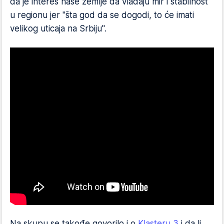
da je interes naše zemlje da vladaju mir i stabilnost
u regionu jer "šta god da se dogodi, to će imati
velikog uticaja na Srbiju".
Na skupu se takođe govorilo i o
Klasteru 3
i da li