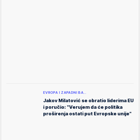
EVROPA I ZAPADNI BA…
Jakov Milatović se obratio liderima EU
i poručio: "Verujem da će politika
proširenja ostati put Evropske unije"