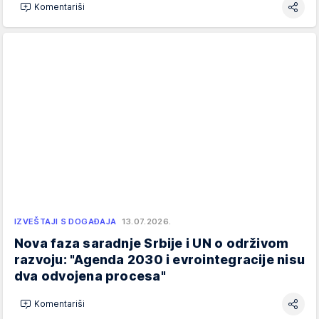
Komentariši
IZVEŠTAJI S DOGAĐAJA
13.07.2026.
Nova faza saradnje Srbije i UN o održivom
razvoju: "Agenda 2030 i evrointegracije nisu
dva odvojena procesa"
Komentariši