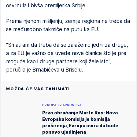
osvrnula i bivša premijerka Srbije.
Prema njenom mišljenju, zemlje regiona ne treba da
se međusobno takmiče na putu ka EU.
"Smatram da treba da se zalažemo jedni za druge,
a za EU je važno da uvede nove članice što je pre
moguće kao i druge partnere koji žele isto",
poručila je Brnabićeva u Briselu.
MOŽDA ĆE VAS ZANIMATI
EVROPA I ZAPADNI BA…
Prvo obraćanje Marte Kos: Nova
Evropska komisija je komisija
proširenja, Evropa mora da bude
ponovo ujedinjena