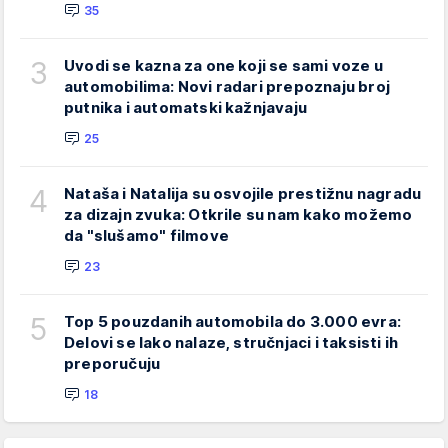
35
3
Uvodi se kazna za one koji se sami voze u
automobilima: Novi radari prepoznaju broj
putnika i automatski kažnjavaju
25
4
Nataša i Natalija su osvojile prestižnu nagradu
za dizajn zvuka: Otkrile su nam kako možemo
da "slušamo" filmove
23
5
Top 5 pouzdanih automobila do 3.000 evra:
Delovi se lako nalaze, stručnjaci i taksisti ih
preporučuju
18