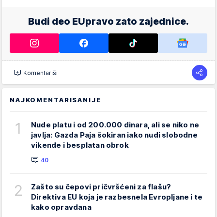
Budi deo EUpravo zato zajednice.
Komentariši
NAJKOMENTARISANIJE
1
Nude platu i od 200.000 dinara, ali se niko ne
javlja: Gazda Paja šokiran iako nudi slobodne
vikende i besplatan obrok
40
2
Zašto su čepovi pričvršćeni za flašu?
Direktiva EU koja je razbesnela Evropljane i te
kako opravdana