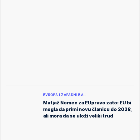
EVROPA I ZAPADNI BA…
Matjaž Nemec za EUpravo zato: EU bi
mogla da primi novu članicu do 2028,
ali mora da se uloži veliki trud