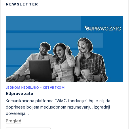
NEWSLETTER
JEDNOM NEDELJNO - ČETVRTKOM
EUpravo zato
Komunikaciona platforma “WMG fondacije” čiji je cilj da
doprinese boljem međusobnom razumevanju, izgradnji
poverenja...
Pregled