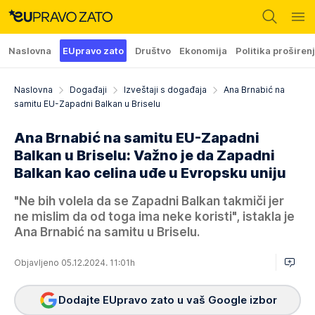
Naslovna
EUpravo zato
Društvo
Ekonomija
Politika proširen
Naslovna
Događaji
Izveštaji s događaja
Ana Brnabić na
samitu EU-Zapadni Balkan u Briselu
Ana Brnabić na samitu EU-Zapadni
Balkan u Briselu: Važno je da Zapadni
Balkan kao celina uđe u Evropsku uniju
"Ne bih volela da se Zapadni Balkan takmiči jer
ne mislim da od toga ima neke koristi", istakla je
Ana Brnabić na samitu u Briselu.
Objavljeno 05.12.2024. 11:01h
Dodajte EUpravo zato u vaš Google izbor