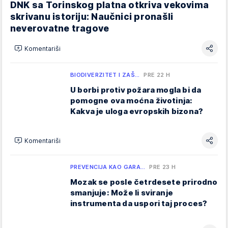
DNK sa Torinskog platna otkriva vekovima
skrivanu istoriju: Naučnici pronašli
neverovatne tragove
Komentariši
BIODIVERZITET I ZAŠ…
PRE 22 H
U borbi protiv požara mogla bi da
pomogne ova moćna životinja:
Kakva je uloga evropskih bizona?
Komentariši
PREVENCIJA KAO GARA…
PRE 23 H
Mozak se posle četrdesete prirodno
smanjuje: Može li sviranje
instrumenta da uspori taj proces?