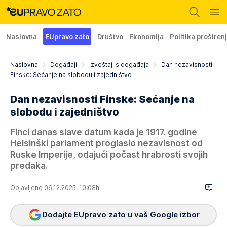
Naslovna
EUpravo zato
Društvo
Ekonomija
Politika proširen
Naslovna
Događaji
Izveštaji s događaja
Dan nezavisnosti
Finske: Sećanje na slobodu i zajedništvo
Dan nezavisnosti Finske: Sećanje na
slobodu i zajedništvo
Finci danas slave datum kada je 1917. godine
Helsinški parlament proglasio nezavisnost od
Ruske Imperije, odajući počast hrabrosti svojih
predaka.
Objavljeno 06.12.2025. 10:08h
Dodajte EUpravo zato u vaš Google izbor