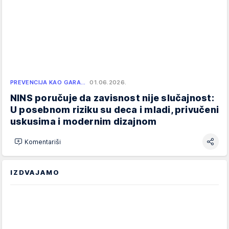
PREVENCIJA KAO GARA…
01.06.2026.
NINS poručuje da zavisnost nije slučajnost:
U posebnom riziku su deca i mladi, privučeni
uskusima i modernim dizajnom
Komentariši
IZDVAJAMO