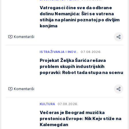
Vatrogasci čine sve da odbrane
dolinu Nemanjića: Širi se vatrena
stihija na planini poznatoj po divljim
konjima
Komentariši
ISTRAŽIVANJA I INOV…
07.08.2026.
Projekat Željka Šarića rešava
problem skupih industrijskih
popravki: Robot tada stupa na scenu
Komentariši
KULTURA
07.08.2026.
Večeras je Beograd muzička
prestonica Evrope: Nik Kejv stiže na
Kalemegdan