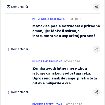
Komentariši
PREVENCIJA KAO GARA…
PRE 10 H
Mozak se posle četrdesete prirodno
smanjuje: Može li sviranje
instrumenta da uspori taj proces?
Komentariši
KLIMATSKE PROMENE
07.08.2026.
Zemlja uvodi hitne mere zbog
istorijski niskog vodostaja reka:
Ugroženo snabdevanje, preti šteta
od dve milijarde evra
Komentariši
BIODIVERZITET I ZAŠ…
07.08.2026.