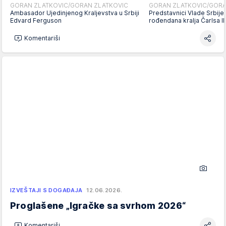
GORAN ZLATKOVIC/GORAN ZLATKOVIC
GORAN ZLATKOVIC/GORA
Ambasador Ujedinjenog Kraljevstva u Srbiji
Predstavnici Vlade Srbije
Edvard Ferguson
rođendana kralja Čarlsa I
Komentariši
IZVEŠTAJI S DOGAĐAJA
12.06.2026.
Proglašene „Igračke sa svrhom 2026“
Komentariši