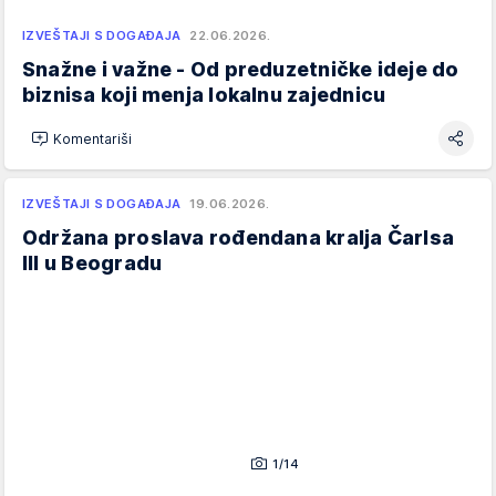
IZVEŠTAJI S DOGAĐAJA
22.06.2026.
Snažne i važne - Od preduzetničke ideje do
biznisa koji menja lokalnu zajednicu
Komentariši
IZVEŠTAJI S DOGAĐAJA
19.06.2026.
Održana proslava rođendana kralja Čarlsa
III u Beogradu
1/14