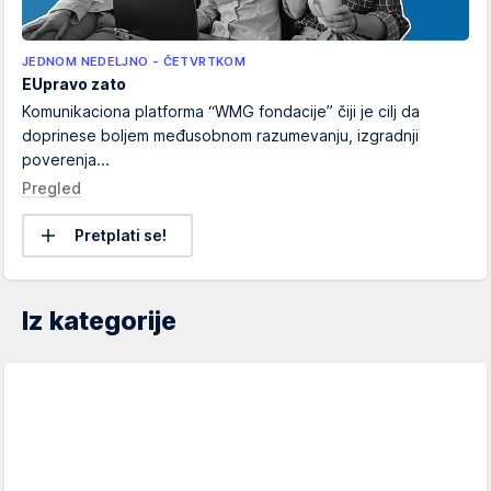
JEDNOM NEDELJNO - ČETVRTKOM
EUpravo zato
Komunikaciona platforma “WMG fondacije” čiji je cilj da
doprinese boljem međusobnom razumevanju, izgradnji
poverenja...
Pregled
Pretplati se!
Iz kategorije