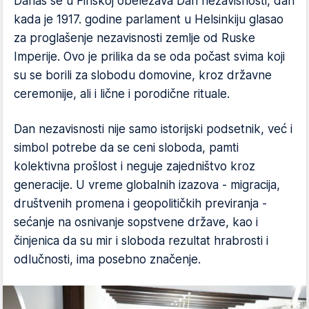
Danas se u Finskoj obeležava Dan nezavisnosti, dan
kada je 1917. godine parlament u Helsinkiju glasao
za proglašenje nezavisnosti zemlje od Ruske
Imperije. Ovo je prilika da se oda počast svima koji
su se borili za slobodu domovine, kroz državne
ceremonije, ali i lične i porodične rituale.
Dan nezavisnosti nije samo istorijski podsetnik, već i
simbol potrebe da se ceni sloboda, pamti
kolektivna prošlost i neguje zajedništvo kroz
generacije. U vreme globalnih izazova - migracija,
društvenih promena i geopolitičkih previranja -
sećanje na osnivanje sopstvene države, kao i
činjenica da su mir i sloboda rezultat hrabrosti i
odlučnosti, ima posebno značenje.