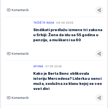
Komentariši
TRŽIŠTE RADA
06.08.2026.
Sindikati predlažu izmene tri zakona
u Srbiji: Žene da idu sa 55 godina u
penziju, a muškarci sa 60
Komentariši
SPONA
07.08.2026.
Kako je Berta Benc oblikovala
istoriju Mercedesa? Liderka u senci
muža, zaslužna za klasu kojoj se ceo
svet divi
Komentariši