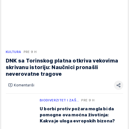
KULTURA
PRE 9 H
DNK sa Torinskog platna otkriva vekovima
skrivanu istoriju: Naučnici pronašli
neverovatne tragove
Komentariši
BIODIVERZITET I ZAŠ…
PRE 9 H
U borbi protiv požara mogla bi da
pomogne ova moćna životinja:
Kakva je uloga evropskih bizona?