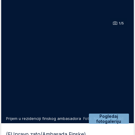
1/5
Pogledaj
Prijem u rezidenciji finskog ambasadora
Foto: Nemanja Nikolić
fotogaleriju
(EUpravo zato/Ambasada Finske)