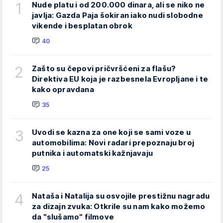
1
Nude platu i od 200.000 dinara, ali se niko ne
javlja: Gazda Paja šokiran iako nudi slobodne
vikende i besplatan obrok
40
2
Zašto su čepovi pričvršćeni za flašu?
Direktiva EU koja je razbesnela Evropljane i te
kako opravdana
35
3
Uvodi se kazna za one koji se sami voze u
automobilima: Novi radari prepoznaju broj
putnika i automatski kažnjavaju
25
4
Nataša i Natalija su osvojile prestižnu nagradu
za dizajn zvuka: Otkrile su nam kako možemo
da "slušamo" filmove