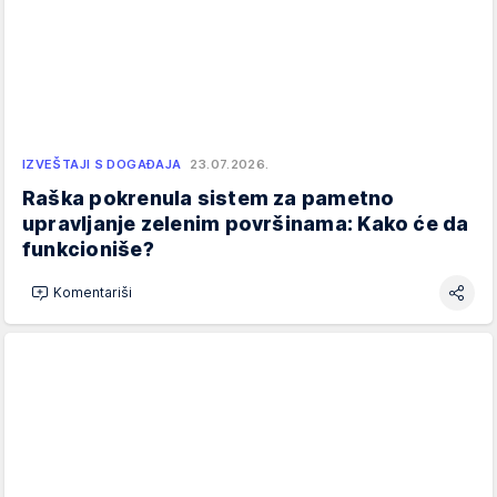
IZVEŠTAJI S DOGAĐAJA
23.07.2026.
Raška pokrenula sistem za pametno
upravljanje zelenim površinama: Kako će da
funkcioniše?
Komentariši