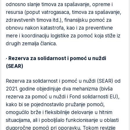
odnosno slanje timova za spašavanje, opreme i
resursa (poput vatrogasaca, timova za spašavanje,
zdravstvenih timova itd.), finansijsku pomoć za
obnovu nakon katastrofa, kao i za preventivne
mere i koordinaciju logistike za pomoć koja stiže iz
drugih zemalja članica.
· Rezerva za solidarnost i pomoć u nuždi
(SEAR)
Rezerva za solidarnost i pomoć u nuždi (SEAR) od
2021. godine objedinjuje dva mehanizma (bivša
rezerva za pomoć u nuždi i Fond solidarnosti EU),
kako bi se pojednostavilo pružanje pomoći,
omogućilo brže i fleksibilnije delovanje u hitnim
situacijama, ali i poboljšalo funkcionisanje u oblasti
dugoročne pomoći pri oporavku. Tokom revizije