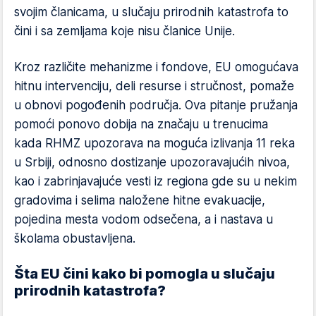
svojim članicama, u slučaju prirodnih katastrofa to
čini i sa zemljama koje nisu članice Unije.
Kroz različite mehanizme i fondove, EU omogućava
hitnu intervenciju, deli resurse i stručnost, pomaže
u obnovi pogođenih područja. Ova pitanje pružanja
pomoći ponovo dobija na značaju u trenucima
kada RHMZ upozorava na moguća izlivanja 11 reka
u Srbiji, odnosno dostizanje upozoravajućih nivoa,
kao i zabrinjavajuće vesti iz regiona gde su u nekim
gradovima i selima naložene hitne evakuacije,
pojedina mesta vodom odsečena, a i nastava u
školama obustavljena.
Šta EU čini kako bi pomogla u slučaju
prirodnih katastrofa?