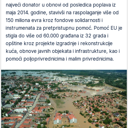
najveći donator u obnovi od posledica poplava iz
maja 2014. godine, stavivši na raspolaganje više od
150 miliona evra kroz fondove solidarnosti i
instrumenata za pretpristupnu pomoć. Pomoć EU je
stigla do više od 60.000 građana iz 32 grada i
opštine kroz projekte izgradnje i rekonstrukcije
kuća, obnove javnih objekata i infrastrukture, kao i
pomoći poljoprivrednicima i malim privrednicima.