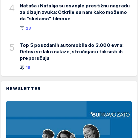
4
Nataša i Natalija su osvojile prestižnu nagradu
za dizajn zvuka: Otkrile su nam kako možemo
da "slušamo" filmove
23
5
Top 5 pouzdanih automobila do 3.000 evra:
Delovi se lako nalaze, stručnjaci i taksisti ih
preporučuju
18
NEWSLETTER