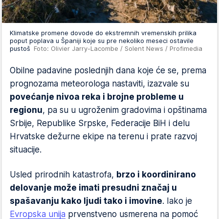
Klimatske promene dovode do ekstremnih vremenskih prilika
poput poplava u Španiji koje su pre nekoliko meseci ostavile
pustoš
Foto: Olivier Jarry-Lacombe / Solent News / Profimedia
Obilne padavine poslednjih dana koje će se, prema
prognozama meteorologa nastaviti, izazvale su
povećanje nivoa reka i brojne probleme u
regionu
, pa su u ugroženim gradovima i opštinama
Srbije, Republike Srpske, Federacije BiH i delu
Hrvatske dežurne ekipe na terenu i prate razvoj
situacije.
Usled prirodnih katastrofa,
brzo i koordinirano
delovanje može imati presudni značaj u
spašavanju kako ljudi tako i imovine
. Iako je
Evropska unija
prvenstveno usmerena na pomoć