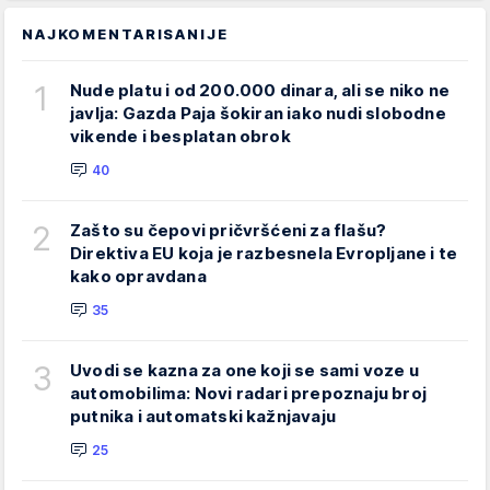
NAJKOMENTARISANIJE
1
Nude platu i od 200.000 dinara, ali se niko ne
javlja: Gazda Paja šokiran iako nudi slobodne
vikende i besplatan obrok
40
2
Zašto su čepovi pričvršćeni za flašu?
Direktiva EU koja je razbesnela Evropljane i te
kako opravdana
35
3
Uvodi se kazna za one koji se sami voze u
automobilima: Novi radari prepoznaju broj
putnika i automatski kažnjavaju
25