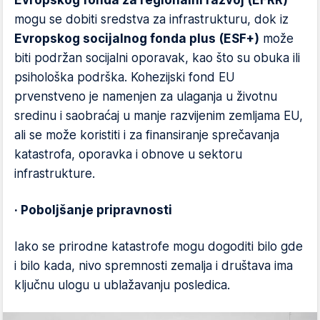
Evropskog fonda za regionalni razvoj (EFRR)
mogu se dobiti sredstva za infrastrukturu, dok iz
Evropskog socijalnog fonda plus (ESF+)
može
biti podržan socijalni oporavak, kao što su obuka ili
psihološka podrška. Kohezijski fond EU
prvenstveno je namenjen za ulaganja u životnu
sredinu i saobraćaj u manje razvijenim zemljama EU,
ali se može koristiti i za finansiranje sprečavanja
katastrofa, oporavka i obnove u sektoru
infrastrukture.
· Poboljšanje pripravnosti
Iako se prirodne katastrofe mogu dogoditi bilo gde
i bilo kada, nivo spremnosti zemalja i društava ima
ključnu ulogu u ublažavanju posledica.