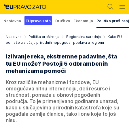
Naslovna
EUpravo zato
Društvo
Ekonomija
Politika proširen
Naslovna
Politika proširenja
Regionalna saradnja
Kako EU
pomaže u slučaju prirodnih nepogoda i poplava u regionu
Izlivanje reka, ekstremne padavine, šta
tu EU može? Postoji 5 odbrambenih
mehanizama pomoći
Kroz različite mehanizme i fondove, EU
omogućava hitnu intervenciju, deli resurse i
stručnost, pomaže u obnovi pogođenih
područja. To je primenjivano godinama unazad,
kako u slučajevima prirodnih katastrofa koje su
pogađale zemlje članice, tako i one koje to još
nisu.