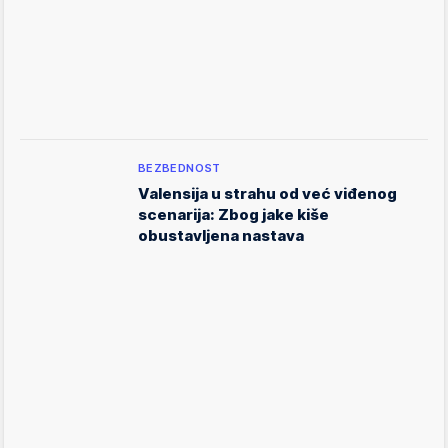
BEZBEDNOST
Valensija u strahu od već viđenog
scenarija: Zbog jake kiše
obustavljena nastava