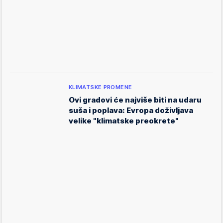
KLIMATSKE PROMENE
Ovi gradovi će najviše biti na udaru
suša i poplava: Evropa doživljava
velike "klimatske preokrete"