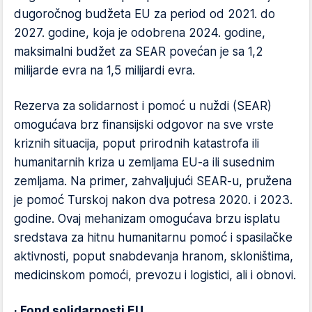
dugoročnog budžeta EU za period od 2021. do
2027. godine, koja je odobrena 2024. godine,
maksimalni budžet za SEAR povećan je sa 1,2
milijarde evra na 1,5 milijardi evra.
Rezerva za solidarnost i pomoć u nuždi (SEAR)
omogućava brz finansijski odgovor na sve vrste
kriznih situacija, poput prirodnih katastrofa ili
humanitarnih kriza u zemljama EU-a ili susednim
zemljama. Na primer, zahvaljujući SEAR-u, pružena
je pomoć Turskoj nakon dva potresa 2020. i 2023.
godine. Ovaj mehanizam omogućava brzu isplatu
sredstava za hitnu humanitarnu pomoć i spasilačke
aktivnosti, poput snabdevanja hranom, skloništima,
medicinskom pomoći, prevozu i logistici, ali i obnovi.
· Fond solidarnosti EU