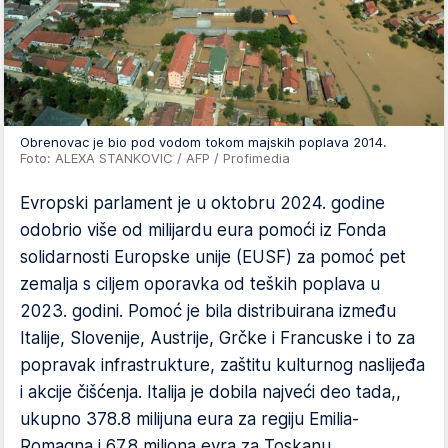
Obrenovac je bio pod vodom tokom majskih poplava 2014.
Foto: ALEXA STANKOVIC / AFP / Profimedia
Evropski parlament je u oktobru 2024. godine
odobrio više od milijardu eura pomoći iz Fonda
solidarnosti Europske unije (EUSF) za pomoć pet
zemalja s ciljem oporavka od teških poplava u
2023. godini. Pomoć je bila distribuirana između
Italije, Slovenije, Austrije, Grčke i Francuske i to za
popravak infrastrukture, zaštitu kulturnog naslijeđa
i akcije čišćenja. Italija je dobila najveći deo tada,,
ukupno 378.8 milijuna eura za regiju Emilia-
Romagna i 67.8 miliona evra za Toskanu.