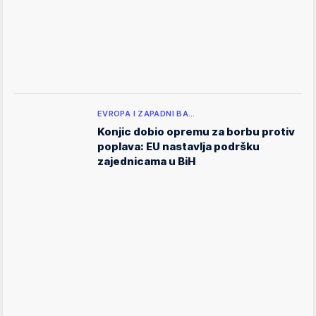
EVROPA I ZAPADNI BA…
Konjic dobio opremu za borbu protiv
poplava: EU nastavlja podršku
zajednicama u BiH