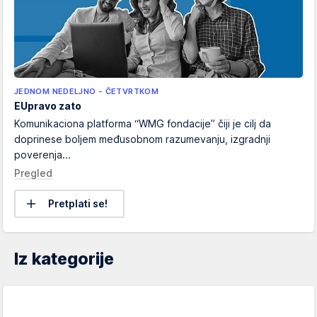
JEDNOM NEDELJNO - ČETVRTKOM
EUpravo zato
Komunikaciona platforma “WMG fondacije” čiji je cilj da
doprinese boljem međusobnom razumevanju, izgradnji
poverenja...
Pregled
Pretplati se!
Iz kategorije