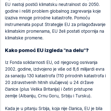
EU nastoji postići klimatsku neutralnost do 2050.
godine i rešiti problem globalnog zagrevanja koje
izaziva mnoge prirodne katastrofe. Pomoću
instrumenata poput Strategije EU za prilagođavanje
klimatskim promenama, EU želi postati otpornija na
klimatske promene.
Kako pomoć EU izgleda "na delu"?
Iz Fonda solidarnosti EU, od njegovog osnivanja
2002. godine, izdvojeno je više od 8,6 milijardi evra
za sanaciju 130 katastrofa (110 prirodnih katastrofa i
20 zdravstvenih hitnih slučajeva) u 24 države
članice (plus Velika Britanija) i četiri pristupne
zemlje (Albaniju, Crnu Goru, Srbiju i Tursku).
Kada je u pitanju Srbija, koja nije članica, EU je bila