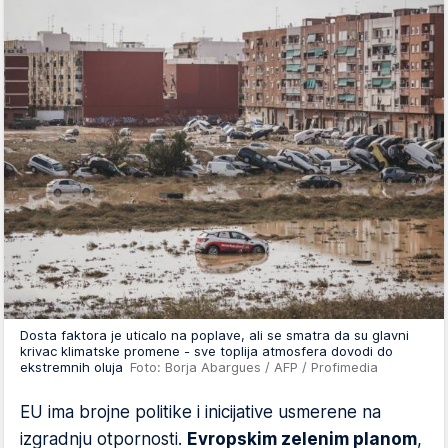
Dosta faktora je uticalo na poplave, ali se smatra da su glavni
krivac klimatske promene - sve toplija atmosfera dovodi do
ekstremnih oluja
Foto: Borja Abargues / AFP / Profimedia
EU ima brojne politike i inicijative usmerene na
izgradnju otpornosti.
Evropskim zelenim planom
,