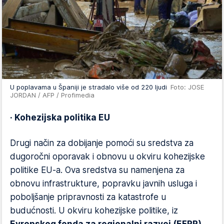
U poplavama u Španiji je stradalo više od 220 ljudi
Foto: JOSE
JORDAN / AFP / Profimedia
· Kohezijska politika EU
Drugi način za dobijanje pomoći su sredstva za
dugoročni oporavak i obnovu u okviru kohezijske
politike EU-a. Ova sredstva su namenjena za
obnovu infrastrukture, popravku javnih usluga i
poboljšanje pripravnosti za katastrofe u
budućnosti. U okviru kohezijske politike, iz