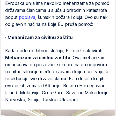
Evropska unija ima nekoliko mehanizama za pomoć
državama članicama u slučaju prirodnih katastrofa
poput
poplava
, šumskih požara i oluja. Ovo su neki
od glavnih načina na koje EU pruža pomoć:
· Mehanizam za civilnu zaštitu
Kada dođe do hitnog slučaja, EU može aktivirati
Mehanizam za civilnu zaštitu
. Ovaj mehanizam
omogućava organizovanje i koordinaciju odgovora
na hitne situacije među državama koje učestvuju, a
to uključuje sve države članice EU i deset drugih
evropskih zemalja (Albaniju, Bosnu i Hercegovinu,
Island, Moldaviju, Crnu Goru, Severnu Makedoniju,
Norvešku, Srbiju, Tursku i Ukrajinu).