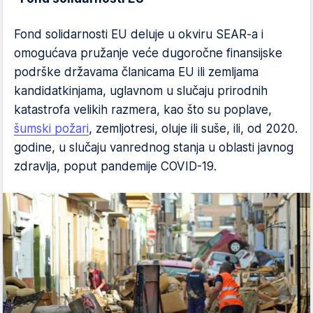
Fond solidarnosti EU deluje u okviru SEAR-a i
omogućava pružanje veće dugoročne finansijske
podrške državama članicama EU ili zemljama
kandidatkinjama, uglavnom u slučaju prirodnih
katastrofa velikih razmera, kao što su poplave,
šumski požari
, zemljotresi, oluje ili suše, ili, od 2020.
godine, u slučaju vanrednog stanja u oblasti javnog
zdravlja, poput pandemije COVID-19.