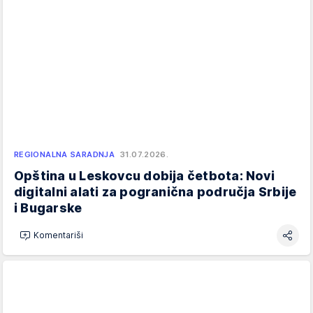
REGIONALNA SARADNJA
31.07.2026.
Opština u Leskovcu dobija četbota: Novi
digitalni alati za pogranična područja Srbije
i Bugarske
Komentariši