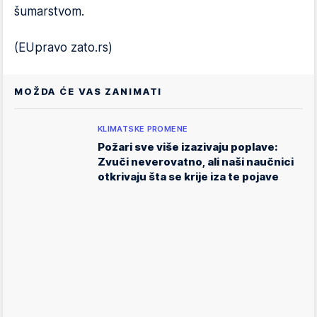
šumarstvom.
(EUpravo zato.rs)
MOŽDA ĆE VAS ZANIMATI
KLIMATSKE PROMENE
Požari sve više izazivaju poplave:
Zvuči neverovatno, ali naši naučnici
otkrivaju šta se krije iza te pojave