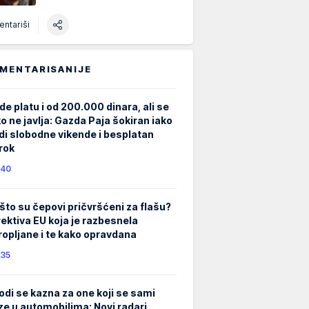
ntariši
MENTARISANIJE
de platu i od 200.000 dinara, ali se
ko ne javlja: Gazda Paja šokiran iako
di slobodne vikende i besplatan
rok
40
što su čepovi pričvršćeni za flašu?
rektiva EU koja je razbesnela
ropljane i te kako opravdana
35
odi se kazna za one koji se sami
ze u automobilima: Novi radari