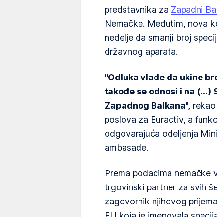
predstavnika za
Zapadni Ba
Nemačke. Međutim, nova kon
nedelje da smanji broj specij
državnog aparata.
"Odluka vlade da ukine br
takođe se odnosi i na (...
Zapadnog Balkana",
rekao 
poslova za Euractiv, a funkc
odgovarajuća odeljenja Minis
ambasade.
Prema podacima nemačke vl
trgovinski partner za svih še
zagovornik njihovog prijema u
EU koja je imenovala specij