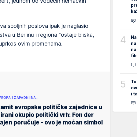
Ebert, jednom od vodećih nemačkih
pr
ka
va spoljnih poslova ipak je naglasio
tva u Berlinu i regiona "ostaje bliska,
4
Na
, uprkos ovim promenama.
na
na
fi
5
To
ev
i 
VROPA I ZAPADNI BA…
amit evropske političke zajednice u
irani okupio politički vrh: Fon der
ajen poručuje - ovo je moćan simbol