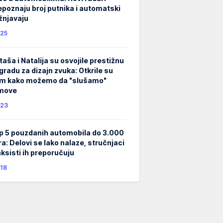
epoznaju broj putnika i automatski
žnjavaju
25
taša i Natalija su osvojile prestižnu
gradu za dizajn zvuka: Otkrile su
m kako možemo da "slušamo"
lmove
23
p 5 pouzdanih automobila do 3.000
ra: Delovi se lako nalaze, stručnjaci
taksisti ih preporučuju
18