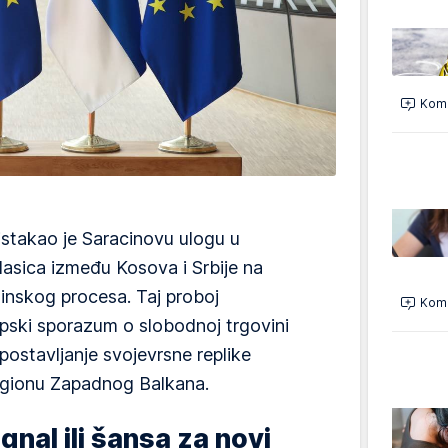
Kome
istakao je Saracinovu ulogu u
lasica između Kosova i Srbije na
inskog procesa. Taj proboj
Kome
pski sporazum o slobodnoj trgovini
postavljanje svojevrsne replike
regionu Zapadnog Balkana.
gnal ili šansa za novi