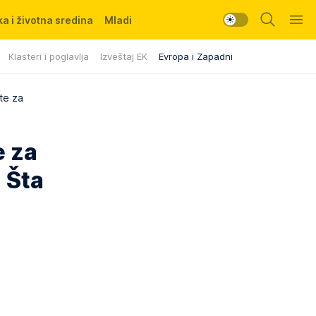
a i životna sredina
Mladi
Klasteri i poglavlja
Izveštaj EK
Evropa i Zapadni Balkan
ate za
e za
 Šta