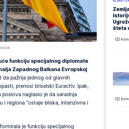
KLIMATS
Zemlja
istori
Ugrož
šteta 
Kome
rstock
će funkciju specijalnog diplomate
emalja Zapadnog Balkana Evropskoj
t da pažnja jednog od glavnih
sti, prenosi briselski Euractiv. Ipak,
ih poslova naglasio je da saradnja
Kome
 i regiona "ostaje bliska, intenzivna i
ormirala je funkciju specijalnog