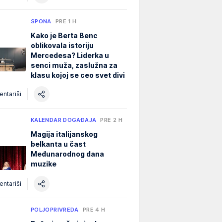
SPONA
PRE 1 H
Kako je Berta Benc
oblikovala istoriju
Mercedesa? Liderka u
senci muža, zaslužna za
klasu kojoj se ceo svet divi
ntariši
KALENDAR DOGAĐAJA
PRE 2 H
Magija italijanskog
belkanta u čast
Međunarodnog dana
muzike
ntariši
POLJOPRIVREDA
PRE 4 H