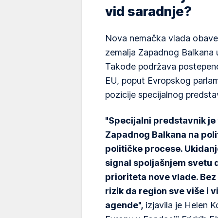
vid saradnje?
Nova nemačka vlada obaveza
zemalja Zapadnog Balkana 
Takođe podržava postepeno u
EU, poput Evropskog parlame
pozicije specijalnog predsta
"Specijalni predstavnik je 
Zapadnog Balkana na polit
političke procese. Ukidanj
signal spoljašnjem svetu d
prioriteta nove vlade. Bez
rizik da region sve više i 
agende",
izjavila je Helen K