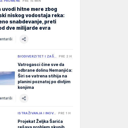
KE PROMENE
PRE 15 MIN
 uvodi hitne mere zbog
jski niskog vodostaja reka:
eno snabdevanje, preti
od dve milijarde evra
ntariši
BIODIVERZITET I ZAŠ…
PRE 2 H
Vatrogasci čine sve da
odbrane dolinu Nemanjića:
Širi se vatrena stihija na
planini poznatoj po divljim
konjima
ntariši
ISTRAŽIVANJA I INOV…
PRE 1 H
Projekat Željka Šarića
rešava problem skupih