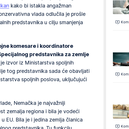
lkan
kako bi istakla angažman
zervativna vlada odlučila je prošle
alnih predstavnika u cilju smanjenja
Kome
ojne komesare i koordinatore
) Specijalnog predstavnika za zemlje
je izvor iz Ministarstva spoljnih
ije tog predstavnika sada će obavljati
Kome
tarstva spoljnih poslova, uključujući
ade, Nemačka je najvažniji
st zemalja regiona i bila je vodeći
 EU. Bila je i jedina zemlja članica
Kome
alnog predstavnika. Tu funkciju