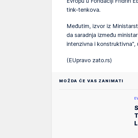
Evropu u Fondaciji Fridrih 
tink-tenkova.
Međutim, izvor iz Ministarst
da saradnja između ministars
intenzivna i konstruktivna"
(EUpravo zato.rs)
MOŽDA ĆE VAS ZANIMATI
E
S
T
L