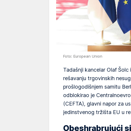
Foto: European Union
Tadašnji kancelar Olaf Šolc 
rešavanju trgovinskih nesug
prošlogodišnjem samitu Berl
odblokirao je Centralnoevro
(CEFTA), glavni napor za us
jedinstvenog tržišta EU u 
Obeshrabrujući si