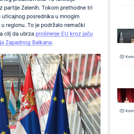
z partije Zelenih. Tokom prethodne tri
ju uticajnog posrednika u mnogim
a u regionu. To je podržalo nemački
za cilj da ubrza
proširenje EU kroz jaču
alja Zapadnog Balkana
.
Kome
Kome