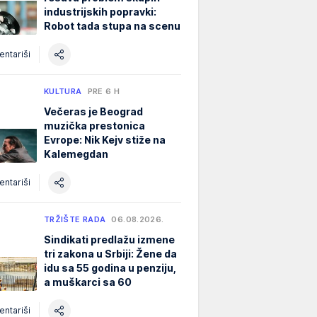
industrijskih popravki:
Robot tada stupa na scenu
ntariši
KULTURA
PRE 6 H
Večeras je Beograd
muzička prestonica
Evrope: Nik Kejv stiže na
Kalemegdan
ntariši
TRŽIŠTE RADA
06.08.2026.
Sindikati predlažu izmene
tri zakona u Srbiji: Žene da
idu sa 55 godina u penziju,
a muškarci sa 60
ntariši