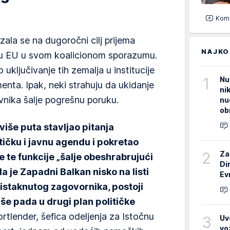
Kome
la se na dugoročni cilj prijema
NAJKO
u EU u svom koalicionom sporazumu.
ključivanje tih zemalja u institucije
1
Nu
nta. Ipak, neki strahuju da ukidanje
ni
vnika šalje pogrešnu poruku.
nu
ob
više puta stavljao pitanja
ičku i javnu agendu i pokretao
2
Za
e te funkcije „šalje obeshrabrujući
Di
a je Zapadni Balkan nisko na listi
Ev
 istaknutog zagovornika, postoji
više pada u drugi plan političke
ortlender, šefica odeljenja za Istočnu
3
Uv
vo