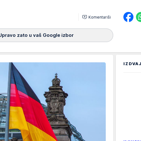
Komentariši
Upravo zato u vaš Google izbor
IZDVA