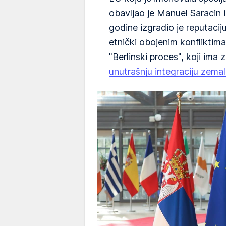
obavljao je Manuel Saracin i
godine izgradio je reputaci
etnički obojenim konfliktim
"Berlinski proces", koji ima 
unutrašnju integraciju zem