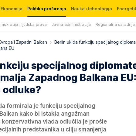
Ekonomija
Politika proširenja
Nauka i tehnologija
Energetik
mokratija i ljudska prava
Javna administracija
Regionalna saradnja
Evropa i Zapadni Balkan
Berlin ukida funkciju specijalnog diplom
kana EU
unkciju specijalnog diplomat
emalja Zapadnog Balkana EU:
e odluke?
a formirala je funkciju specijalnog
Balkan kako bi istakla angažman
onzervativna vlada odlučila je prošle
ecijalnih predstavnika u cilju smanjenja