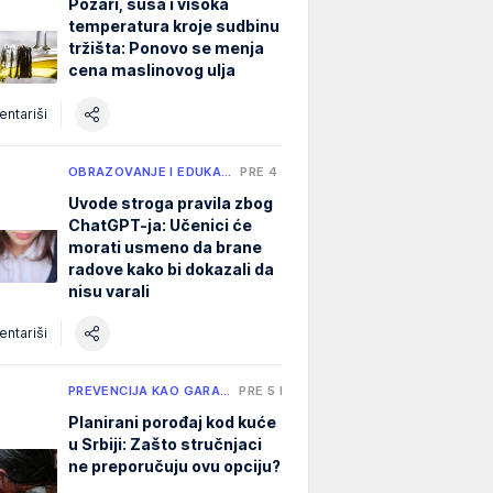
Požari, suša i visoka
temperatura kroje sudbinu
tržišta: Ponovo se menja
cena maslinovog ulja
ntariši
OBRAZOVANJE I EDUKA…
PRE 4 H
Uvode stroga pravila zbog
ChatGPT-ja: Učenici će
morati usmeno da brane
radove kako bi dokazali da
nisu varali
ntariši
PREVENCIJA KAO GARA…
PRE 5 H
Planirani porođaj kod kuće
u Srbiji: Zašto stručnjaci
ne preporučuju ovu opciju?