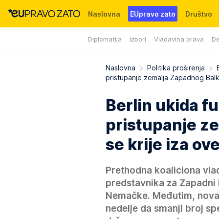
Naslovna
EUpravo zato
Društvo
Diplomatija
Izbori
Vladavina prava
De
Događaji
News
WMG fondacija
Naslovna
Politika proširenja
pristupanje zemalja Zapadnog Bal
Berlin ukida f
pristupanje z
se krije iza ov
Prethodna koaliciona vlad
predstavnika za Zapadni 
Nemačke. Međutim, nova k
nedelje da smanji broj sp