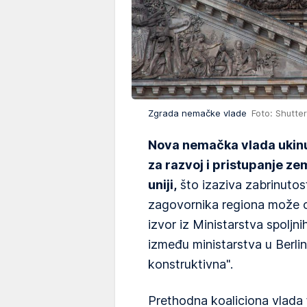
Zgrada nemačke vlade
Foto: Shutte
Nova nemačka vlada ukinu
za razvoj i pristupanje z
uniji,
što izaziva zabrinutos
zagovornika regiona može opa
izvor iz Ministarstva spoljn
između ministarstva u Berlinu
konstruktivna".
Prethodna koaliciona vlada f