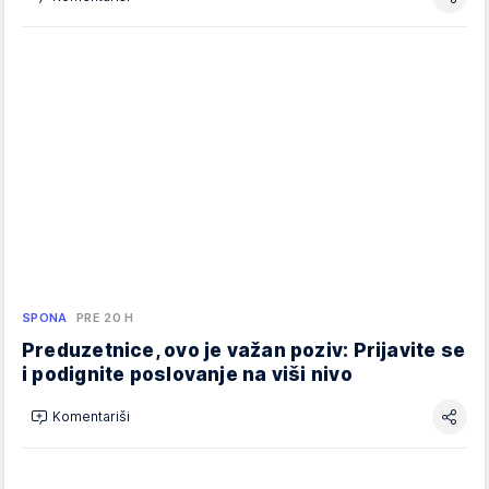
SPONA
PRE 20 H
Preduzetnice, ovo je važan poziv: Prijavite se
i podignite poslovanje na viši nivo
Komentariši