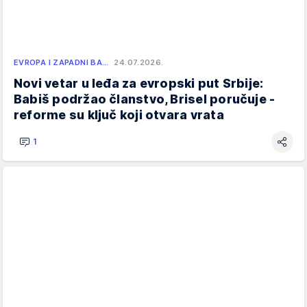
EVROPA I ZAPADNI BA…
24.07.2026.
Novi vetar u leđa za evropski put Srbije:
Babiš podržao članstvo, Brisel poručuje -
reforme su ključ koji otvara vrata
1