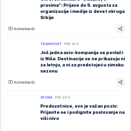
pravima": Prijave do 9. avgusta za
organizacije i medije iz devet okruga
Srbije
Komentariši
TRANSPORT
PRE 18 H
Još jedna avio-kompanija se povlači
iz Niša: Destinacije se ne prikazuju ni
za letnju, a ni za predstojeću zimsku
sezonu
Komentariši
SPONA
PRE 20 H
Preduzetnice, ovo je važan poziv:
Prijavite se i podignite poslovanje na
viši nivo