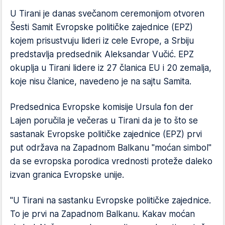
U Tirani je danas svečanom ceremonijom otvoren
Šesti Samit Evropske političke zajednice (EPZ)
kojem prisustvuju lideri iz cele Evrope, a Srbiju
predstavlja predsednik Aleksandar Vučić. EPZ
okuplja u Tirani lidere iz 27 članica EU i 20 zemalja,
koje nisu članice, navedeno je na sajtu Samita.
Predsednica Evropske komisije Ursula fon der
Lajen poručila je večeras u Tirani da je to što se
sastanak Evropske političke zajednice (EPZ) prvi
put održava na Zapadnom Balkanu "moćan simbol"
da se evropska porodica vrednosti proteže daleko
izvan granica Evropske unije.
"U Tirani na sastanku Evropske političke zajednice.
To je prvi na Zapadnom Balkanu. Kakav moćan