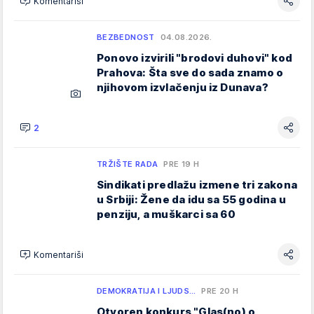
Komentariši
BEZBEDNOST
04.08.2026.
Ponovo izvirili "brodovi duhovi" kod
Prahova: Šta sve do sada znamo o
njihovom izvlačenju iz Dunava?
2
TRŽIŠTE RADA
PRE 19 H
Sindikati predlažu izmene tri zakona
u Srbiji: Žene da idu sa 55 godina u
penziju, a muškarci sa 60
Komentariši
DEMOKRATIJA I LJUDS…
PRE 20 H
Otvoren konkurs "Glas(no) o