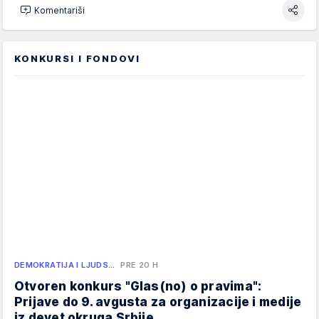
Komentariši
KONKURSI I FONDOVI
DEMOKRATIJA I LJUDS…
PRE 20 H
Otvoren konkurs "Glas(no) o pravima":
Prijave do 9. avgusta za organizacije i medije
iz devet okruga Srbije