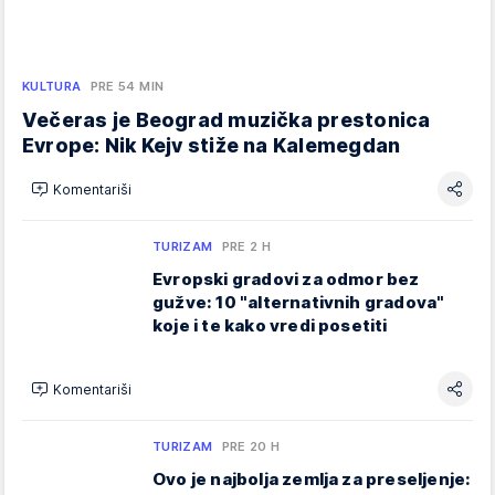
KULTURA
PRE 54 MIN
Večeras je Beograd muzička prestonica
Evrope: Nik Kejv stiže na Kalemegdan
Komentariši
TURIZAM
PRE 2 H
Evropski gradovi za odmor bez
gužve: 10 "alternativnih gradova"
koje i te kako vredi posetiti
Komentariši
TURIZAM
PRE 20 H
Ovo je najbolja zemlja za preseljenje: