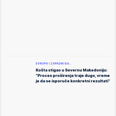
EVROPA I ZAPADNI BA…
Košta stigao u Severnu Makedoniju:
"Proces proširenja traje dugo, vreme
je da se isporuče konkretni rezultati"