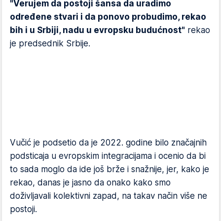
"Verujem da postoji šansa da uradimo
određene stvari i da ponovo probudimo, rekao
bih i u Srbiji, nadu u evropsku budućnost"
rekao
je predsednik Srbije.
Vučić je podsetio da je 2022. godine bilo značajnih
podsticaja u evropskim integracijama i ocenio da bi
to sada moglo da ide još brže i snažnije, jer, kako je
rekao, danas je jasno da onako kako smo
doživljavali kolektivni zapad, na takav način više ne
postoji.