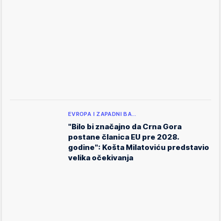
EVROPA I ZAPADNI BA…
"Bilo bi značajno da Crna Gora
postane članica EU pre 2028.
godine": Košta Milatoviću predstavio
velika očekivanja