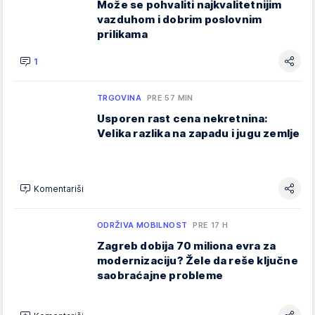
Može se pohvaliti najkvalitetnijim
vazduhom i dobrim poslovnim
prilikama
1
TRGOVINA
PRE 57 MIN
Usporen rast cena nekretnina:
Velika razlika na zapadu i jugu zemlje
Komentariši
ODRŽIVA MOBILNOST
PRE 17 H
Zagreb dobija 70 miliona evra za
modernizaciju? Žele da reše ključne
saobraćajne probleme