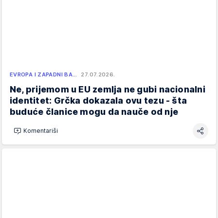
EVROPA I ZAPADNI BA…
27.07.2026.
Ne, prijemom u EU zemlja ne gubi nacionalni
identitet: Grčka dokazala ovu tezu - šta
buduće članice mogu da nauče od nje
Komentariši