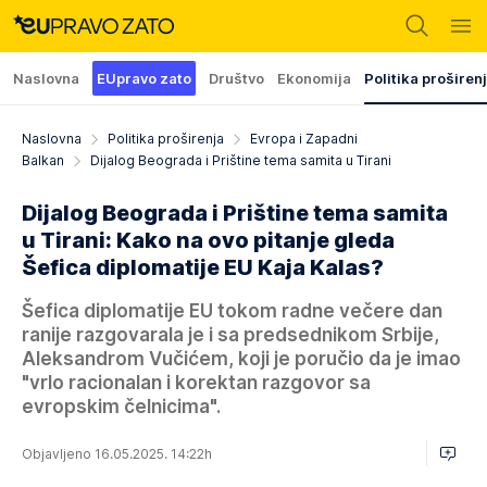
Naslovna
EUpravo zato
Društvo
Ekonomija
Politika proširen
Naslovna
Politika proširenja
Evropa i Zapadni
Balkan
Dijalog Beograda i Prištine tema samita u Tirani
Dijalog Beograda i Prištine tema samita
u Tirani: Kako na ovo pitanje gleda
Šefica diplomatije EU Kaja Kalas?
Šefica diplomatije EU tokom radne večere dan
ranije razgovarala je i sa predsednikom Srbije,
Aleksandrom Vučićem, koji je poručio da je imao
"vrlo racionalan i korektan razgovor sa
evropskim čelnicima".
Objavljeno 16.05.2025. 14:22h