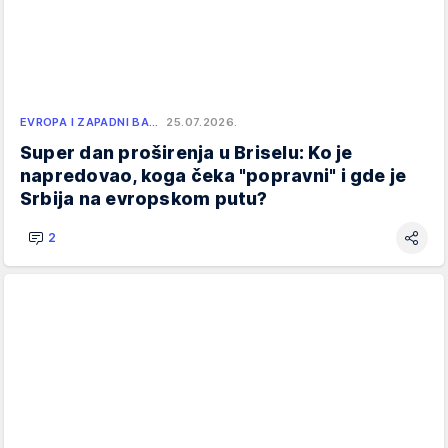
EVROPA I ZAPADNI BA…
25.07.2026.
Super dan proširenja u Briselu: Ko je
napredovao, koga čeka "popravni" i gde je
Srbija na evropskom putu?
2