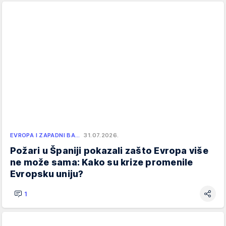
EVROPA I ZAPADNI BA…
31.07.2026.
Požari u Španiji pokazali zašto Evropa više
ne može sama: Kako su krize promenile
Evropsku uniju?
1