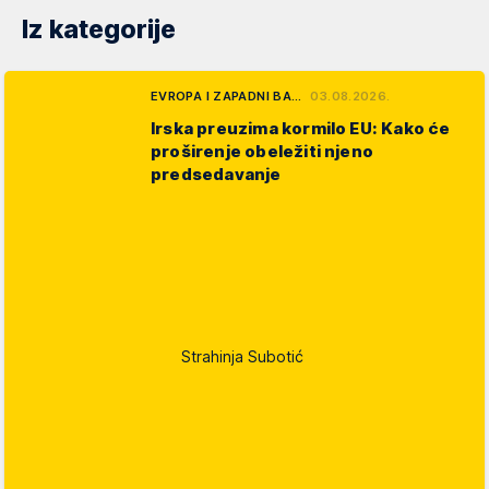
Iz kategorije
EVROPA I ZAPADNI BA…
03.08.2026.
Irska preuzima kormilo EU: Kako će
proširenje obeležiti njeno
predsedavanje
Strahinja Subotić