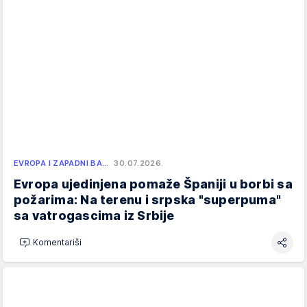
EVROPA I ZAPADNI BA…
30.07.2026.
Evropa ujedinjena pomaže Španiji u borbi sa
požarima: Na terenu i srpska "superpuma"
sa vatrogascima iz Srbije
Komentariši