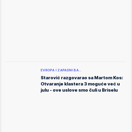
EVROPA I ZAPADNI BA…
Starović razgovarao sa Martom Kos:
Otvaranje klastera 3 moguće već u
julu - ove uslove smo čuli u Briselu