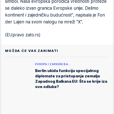
simbol. Naša evropska porodica vrednosti proteže
se daleko izvan granica Evropske unije. Delimo
kontinent i zajedničku budućnost", napisala je Fon
der Lajen na svom nalogu na mreži "X".
(EUpravo zato.rs)
MOŽDA ĆE VAS ZANIMATI
EVROPA I ZAPADNI BA…
Berlin ukida funkciju specijalnog
diplomate za pristupanje zemalja
Zapadnog Balkana EU: Šta se krije iza
ove odluke?