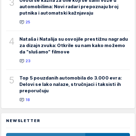
3
Uvodi se kazna za one koji se sami voze u
automobilima: Novi radari prepoznaju broj
putnika i automatski kažnjavaju
25
4
Nataša i Natalija su osvojile prestižnu nagradu
za dizajn zvuka: Otkrile su nam kako možemo
da "slušamo" filmove
23
5
Top 5 pouzdanih automobila do 3.000 evra:
Delovi se lako nalaze, stručnjaci i taksisti ih
preporučuju
18
NEWSLETTER