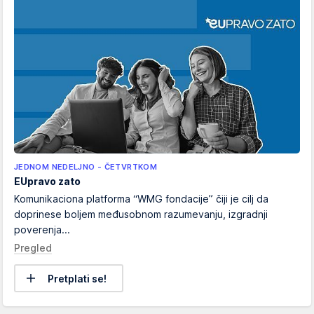
JEDNOM NEDELJNO - ČETVRTKOM
EUpravo zato
Komunikaciona platforma “WMG fondacije” čiji je cilj da
doprinese boljem međusobnom razumevanju, izgradnji
poverenja...
Pregled
Pretplati se!