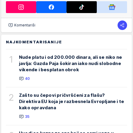
Komentariši
NAJKOMENTARISANIJE
1
Nude platu i od 200.000 dinara, ali se niko ne
javlja: Gazda Paja šokiran iako nudi slobodne
vikende i besplatan obrok
40
2
Zašto su čepovi pričvršćeni za flašu?
Direktiva EU koja je razbesnela Evropljane i te
kako opravdana
35