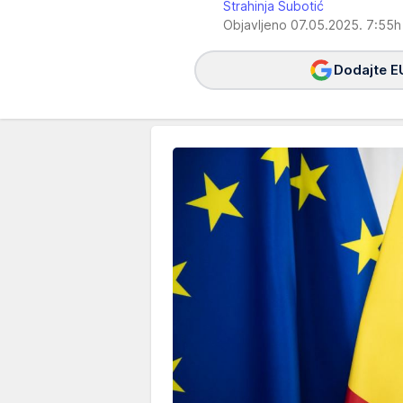
Strahinja Subotić
Objavljeno 07.05.2025. 7:55
Dodajte E