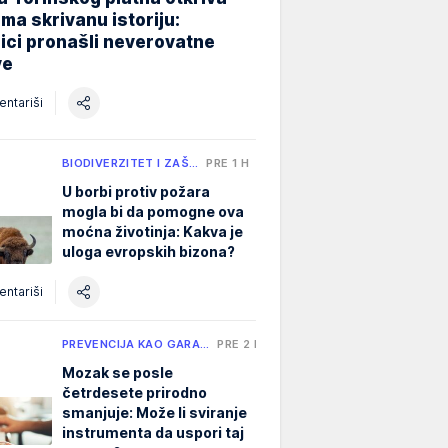
ma skrivanu istoriju:
ici pronašli neverovatne
ve
ntariši
BIODIVERZITET I ZAŠ…
PRE 1 H
U borbi protiv požara
mogla bi da pomogne ova
moćna životinja: Kakva je
uloga evropskih bizona?
ntariši
PREVENCIJA KAO GARA…
PRE 2 H
Mozak se posle
četrdesete prirodno
smanjuje: Može li sviranje
instrumenta da uspori taj