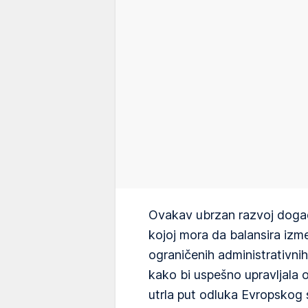
Ovakav ubrzan razvoj događa
kojoj mora da balansira izm
ograničenih administrativnih, 
kako bi uspešno upravljala 
utrla put odluka Evropskog 