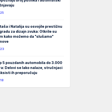
epoznaju broj putnika i automatski
žnjavaju
25
taša i Natalija su osvojile prestižnu
gradu za dizajn zvuka: Otkrile su
m kako možemo da "slušamo"
lmove
23
p 5 pouzdanih automobila do 3.000
ra: Delovi se lako nalaze, stručnjaci
taksisti ih preporučuju
18