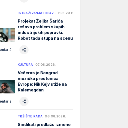
ISTRAŽIVANJA I INOV…
PRE 20 H
Projekat Željka Šarića
rešava problem skupih
industrijskih popravki:
Robot tada stupa na scenu
ntariši
KULTURA
07.08.2026.
Večeras je Beograd
muzička prestonica
Evrope: Nik Kejv stiže na
Kalemegdan
ntariši
TRŽIŠTE RADA
06.08.2026.
Sindikati predlažu izmene