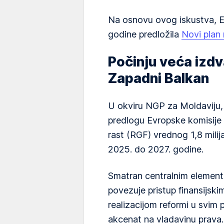
Na osnovu ovog iskustva, E
godine predložila
Novi plan 
Počinju veća izdv
Zapadni Balkan
U okviru NGP za Moldaviju, o
predlogu Evropske komisije 
rast (RGF) vrednog 1,8 mili
2025. do 2027. godine.
Smatran centralnim elemen
povezuje pristup finansijsk
realizacijom reformi u svim
akcenat na vladavinu prava.