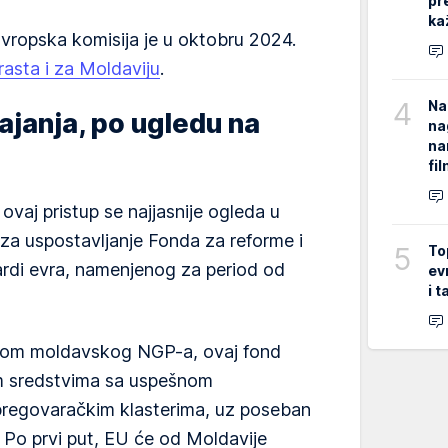
pr
ka
vropska komisija je u oktobru 2024.
rasta i za Moldaviju
.
4
Na
ajanja, po ugledu na
na
na
fi
vaj pristup se najjasnije ogleda u
za uspostavljanje Fonda za reforme i
5
To
jardi evra, namenjenog za period od
ev
i 
tom moldavskog NGP-a, ovaj fond
im sredstvima sa uspešnom
 pregovaračkim klasterima, uz poseban
 Po prvi put, EU će od Moldavije