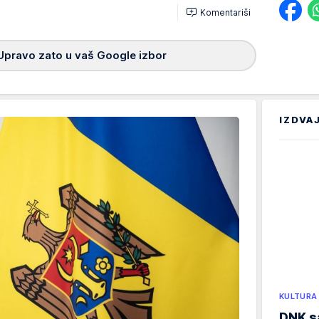
Komentariši
h
Upravo zato u vaš Google izbor
IZDVA
KULTURA
DNK sa