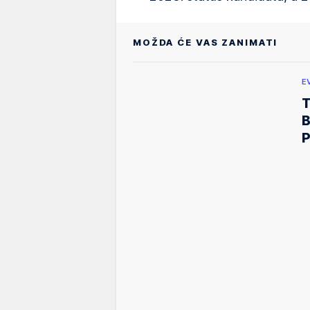
MOŽDA ĆE VAS ZANIMATI
E
T
B
P