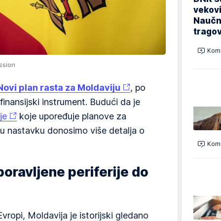
vekovi
Naučn
trago
Kome
ssion
Novi plan rasta za Moldaviju
, po
inansijski instrument. Budući da je
je
koje upoređuje planove za
 u nastavku donosimo više detalja o
Kome
boravljene periferije do
vropi, Moldavija je istorijski gledano