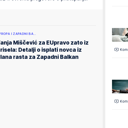
VROPA I ZAPADNI BA…
anja Miščević za EUpravo zato iz
risela: Detalji o isplati novca iz
Kome
lana rasta za Zapadni Balkan
Kome