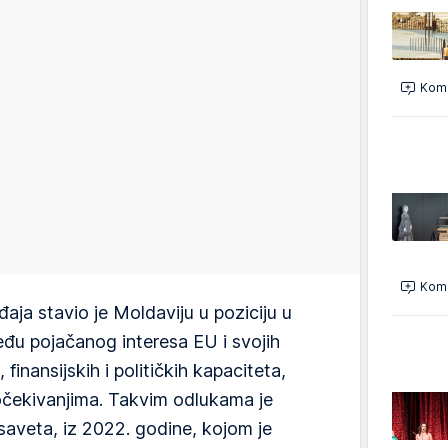
Kome
Kome
ja stavio je Moldaviju u poziciju u
eđu pojačanog interesa EU i svojih
finansijskih i političkih kapaciteta,
očekivanjima. Takvim odlukama je
saveta, iz 2022. godine, kojom je