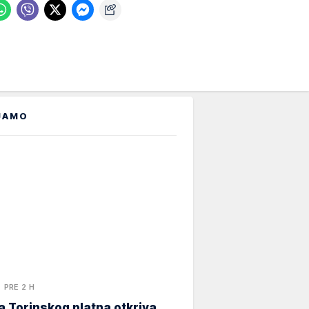
JAMO
PRE 2 H
 Torinskog platna otkriva