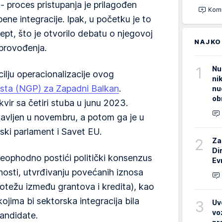
- proces pristupanja je prilagođen
Kome
ne integracije. Ipak, u početku je to
ept, što je otvorilo debatu o njegovoj
NAJKO
 sprovođenja.
1
Nu
cilju operacionalizacije ovog
ni
asta (NGP) za Zapadni Balkan
.
nu
ob
kvir sa četiri stuba u junu 2023.
javljen u novembru, a potom ga je u
ski parlament i Savet EU.
2
Za
Di
neophodno postići politički konsenzus
Ev
nosti, utvrđivanju povećanih iznosa
notežu između grantova i kredita), kao
 kojima bi sektorska integracija bila
3
Uv
vo
kandidate.