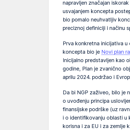
napravljen značajan iskorak 
usvajanjem koncepta postepe
bio pomalo neuhvatljiv konc
preciznoj definiciji i načinu
Prva konkretna inicijativa u 
koncepta bio je
Novi plan r
Inicijalno predstavljen kao o
godine, Plan je zvanično ob
aprilu 2024. podržao i Evrop
Da bi NGP zaživeo, bilo je 
o uvođenju principa uslovlje
finansijske podrške (uz rav
i o identifikovanju oblasti u
korisna i za EU i za zemlje 