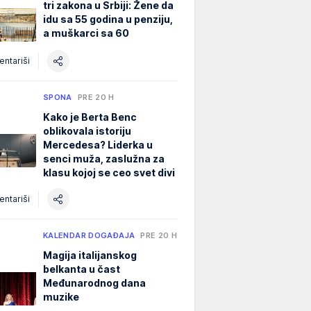
tri zakona u Srbiji: Žene da
idu sa 55 godina u penziju,
a muškarci sa 60
ntariši
SPONA
PRE 20 H
Kako je Berta Benc
oblikovala istoriju
Mercedesa? Liderka u
senci muža, zaslužna za
klasu kojoj se ceo svet divi
ntariši
KALENDAR DOGAĐAJA
PRE 20 H
Magija italijanskog
belkanta u čast
Međunarodnog dana
muzike