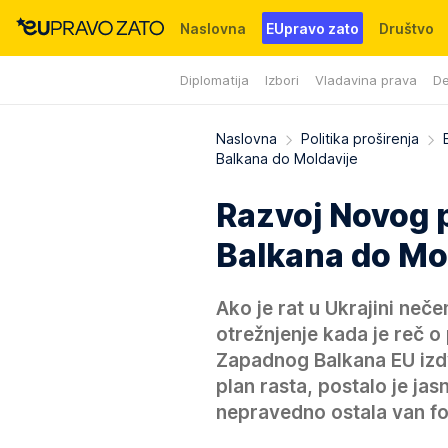
Naslovna
EUpravo zato
Društvo
Diplomatija
Izbori
Vladavina prava
De
Događaji
News
WMG fondacija
Naslovna
Politika proširenja
Balkana do Moldavije
Razvoj Novog 
Balkana do Mo
Ako je rat u Ukrajini neč
otrežnjenje kada je reč o 
Zapadnog Balkana EU izdvo
plan rasta, postalo je ja
nepravedno ostala van fo