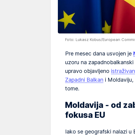
Foto: Lukasz Kobus/European Commi
Pre mesec dana usvojen je
uzoru na zapadnobalkanski f
upravo objavljeno
istraživan
Zapadni Balkan
i Moldaviju,
tome.
Moldavija - od za
fokusa EU
Iako se geografski nalazi u E