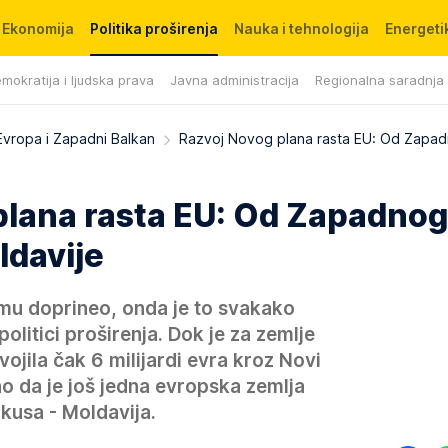
Ekonomija
Politika proširenja
Nauka i tehnologija
Energetik
mokratija i ljudska prava
Javna administracija
Regionalna saradnja
Evropa i Zapadni Balkan
Razvoj Novog plana rasta EU: Od Zapa
plana rasta EU: Od Zapadnog
ldavije
emu doprineo, onda je to svakako
politici proširenja. Dok je za zemlje
jila čak 6 milijardi evra kroz Novi
sno da je još jedna evropska zemlja
kusa - Moldavija.