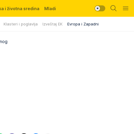
a i životna sredina
Mladi
Klasteri i poglavlja
Izveštaj EK
Evropa i Zapadni Balkan
dnog