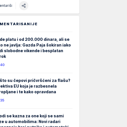
ntariši
MENTARISANIJE
de platu i od 200.000 dinara, ali se
ko ne javlja: Gazda Paja šokiran iako
di slobodne vikende i besplatan
rok
40
što su čepovi pričvršćeni za flašu?
rektiva EU koja je razbesnela
ropljane i te kako opravdana
35
odi se kazna za one koji se sami
ze u automobilima: Novi radari