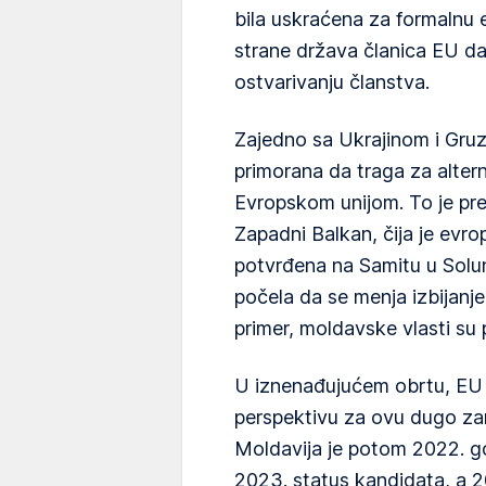
bila uskraćena za formalnu 
strane država članica EU da
ostvarivanju članstva.
Zajedno sa Ukrajinom i Gru
primorana da traga za alter
Evropskom unijom. To je pre
Zapadni Balkan, čija je evro
potvrđena na Samitu u Solunu
počela da se menja izbijanjem
primer, moldavske vlasti su
U iznenađujućem obrtu, EU 
perspektivu za ovu dugo za
Moldavija je potom 2022. g
2023. status kandidata, a 2