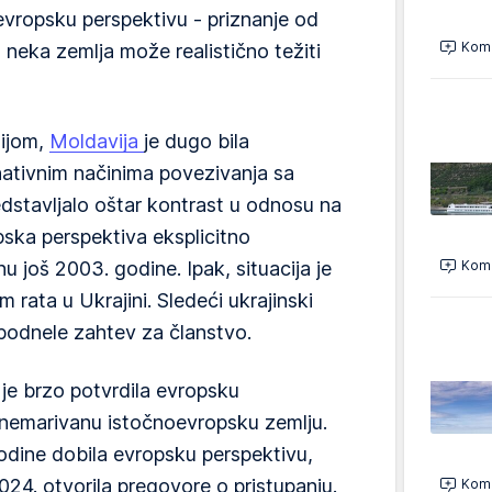
evropsku perspektivu - priznanje od
Kome
 neka zemlja može realistično težiti
zijom,
Moldavija
je dugo bila
nativnim načinima povezivanja sa
dstavljalo oštar kontrast u odnosu na
pska perspektiva eksplicitno
 još 2003. godine. Ipak, situacija je
Kome
 rata u Ukrajini. Sledeći ukrajinski
 podnele zahtev za članstvo.
je brzo potvrdila evropsku
nemarivanu istočnoevropsku zemlju.
odine dobila evropsku perspektivu,
024. otvorila pregovore o pristupanju.
Kome