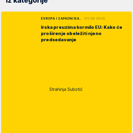
Iz kategorije
EVROPA I ZAPADNI BA…
03.08.2026.
Irska preuzima kormilo EU: Kako će
proširenje obeležiti njeno
predsedavanje
Strahinja Subotić