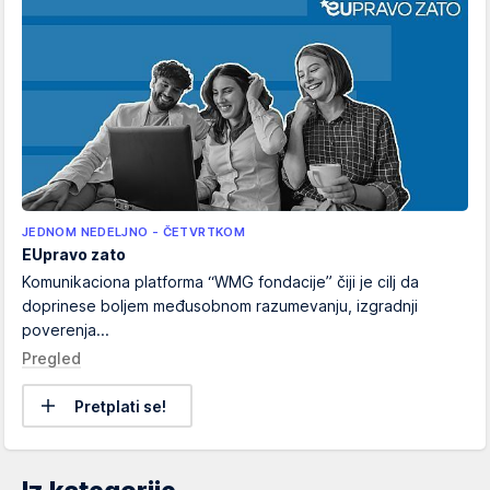
JEDNOM NEDELJNO - ČETVRTKOM
EUpravo zato
Komunikaciona platforma “WMG fondacije” čiji je cilj da
doprinese boljem međusobnom razumevanju, izgradnji
poverenja...
Pregled
Pretplati se!