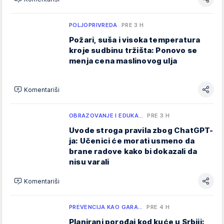
POLJOPRIVREDA
PRE 3 H
Požari, suša i visoka temperatura
kroje sudbinu tržišta: Ponovo se
menja cena maslinovog ulja
Komentariši
OBRAZOVANJE I EDUKA…
PRE 3 H
Uvode stroga pravila zbog ChatGPT-
ja: Učenici će morati usmeno da
brane radove kako bi dokazali da
nisu varali
Komentariši
PREVENCIJA KAO GARA…
PRE 4 H
Planirani porođaj kod kuće u Srbiji: