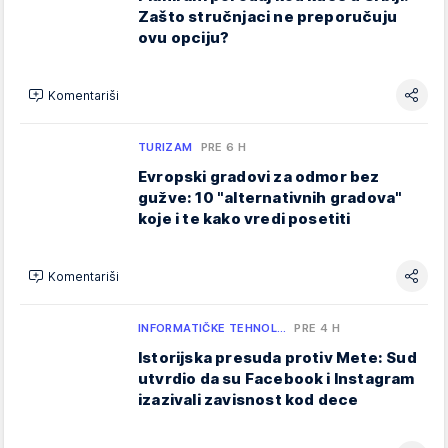
Zašto stručnjaci ne preporučuju
ovu opciju?
Komentariši
TURIZAM
PRE 6 H
Evropski gradovi za odmor bez
gužve: 10 "alternativnih gradova"
koje i te kako vredi posetiti
Komentariši
INFORMATIČKE TEHNOL…
PRE 4 H
Istorijska presuda protiv Mete: Sud
utvrdio da su Facebook i Instagram
izazivali zavisnost kod dece