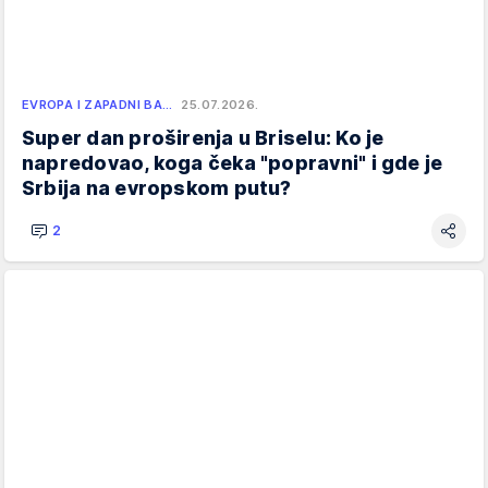
EVROPA I ZAPADNI BA…
25.07.2026.
Super dan proširenja u Briselu: Ko je
napredovao, koga čeka "popravni" i gde je
Srbija na evropskom putu?
2