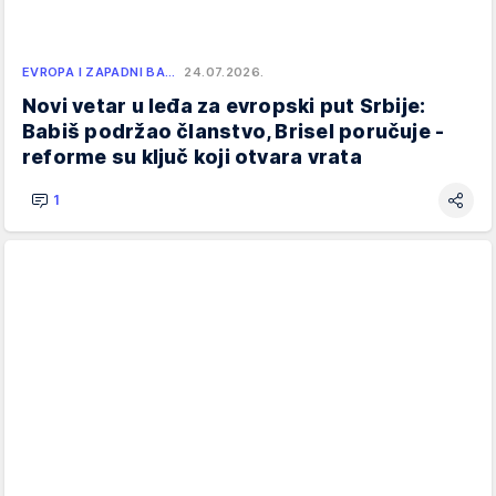
EVROPA I ZAPADNI BA…
24.07.2026.
Novi vetar u leđa za evropski put Srbije:
Babiš podržao članstvo, Brisel poručuje -
reforme su ključ koji otvara vrata
1