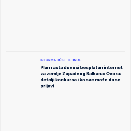
INFORMATIČKE TEHNOL…
Plan rasta donosi besplatan internet
za zemlje Zapadnog Balkana: Ovo su
detalji konkursa i ko sve može da se
prijavi