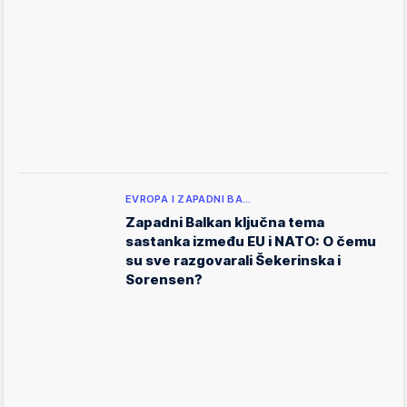
EVROPA I ZAPADNI BA…
Zapadni Balkan ključna tema
sastanka između EU i NATO: O čemu
su sve razgovarali Šekerinska i
Sorensen?