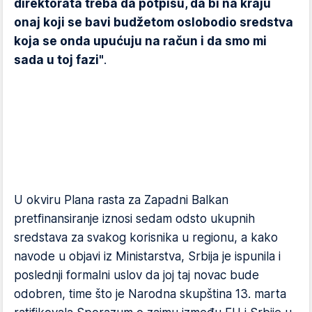
direktorata treba da potpišu, da bi na kraju
onaj koji se bavi budžetom oslobodio sredstva
koja se onda upućuju na račun i da smo mi
sada u toj fazi"
.
U okviru Plana rasta za Zapadni Balkan
pretfinansiranje iznosi sedam odsto ukupnih
sredstava za svakog korisnika u regionu, a kako
navode u objavi iz Ministarstva, Srbija je ispunila i
poslednji formalni uslov da joj taj novac bude
odobren, time što je Narodna skupština 13. marta