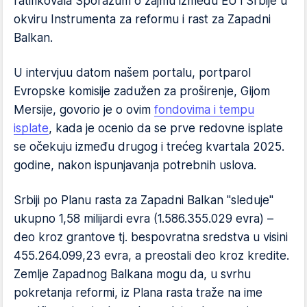
ratifikovala Sporazum o zajmu između EU i Srbije u
okviru Instrumenta za reformu i rast za Zapadni
Balkan.
U intervjuu datom našem portalu, portparol
Evropske komisije zadužen za proširenje, Gijom
Mersije, govorio je o ovim
fondovima i tempu
isplate
, kada je ocenio da se prve redovne isplate
se očekuju između drugog i trećeg kvartala 2025.
godine, nakon ispunjavanja potrebnih uslova.
Srbiji po Planu rasta za Zapadni Balkan "sleduje"
ukupno 1,58 milijardi evra (1.586.355.029 evra) –
deo kroz grantove tj. bespovratna sredstva u visini
455.264.099,23 evra, a preostali deo kroz kredite.
Zemlje Zapadnog Balkana mogu da, u svrhu
pokretanja reformi, iz Plana rasta traže na ime