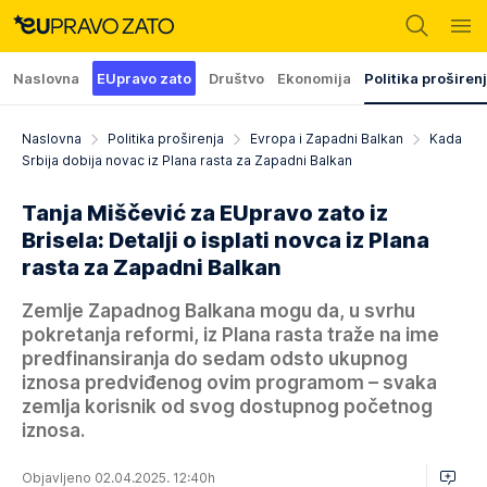
Naslovna
EUpravo zato
Društvo
Ekonomija
Politika proširen
Naslovna
Politika proširenja
Evropa i Zapadni Balkan
Kada
Srbija dobija novac iz Plana rasta za Zapadni Balkan
Tanja Miščević za EUpravo zato iz
Brisela: Detalji o isplati novca iz Plana
rasta za Zapadni Balkan
Zemlje Zapadnog Balkana mogu da, u svrhu
pokretanja reformi, iz Plana rasta traže na ime
predfinansiranja do sedam odsto ukupnog
iznosa predviđenog ovim programom – svaka
zemlja korisnik od svog dostupnog početnog
iznosa.
Objavljeno 02.04.2025. 12:40h