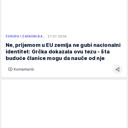
EVROPA I ZAPADNI BA…
27.07.2026.
Ne, prijemom u EU zemlja ne gubi nacionalni
identitet: Grčka dokazala ovu tezu - šta
buduće članice mogu da nauče od nje
Komentariši