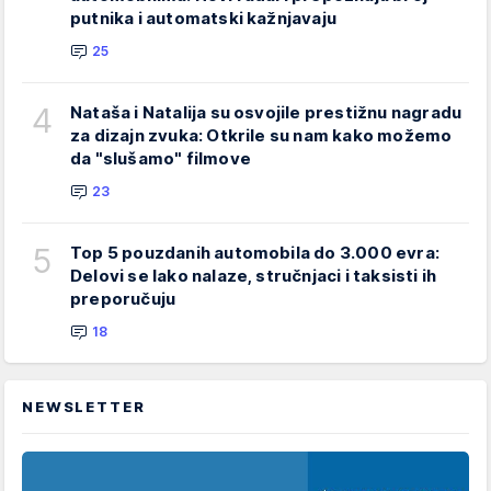
putnika i automatski kažnjavaju
25
4
Nataša i Natalija su osvojile prestižnu nagradu
za dizajn zvuka: Otkrile su nam kako možemo
da "slušamo" filmove
23
5
Top 5 pouzdanih automobila do 3.000 evra:
Delovi se lako nalaze, stručnjaci i taksisti ih
preporučuju
18
NEWSLETTER