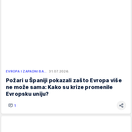
EVROPA I ZAPADNI BA…
31.07.2026.
Požari u Španiji pokazali zašto Evropa više
ne može sama: Kako su krize promenile
Evropsku uniju?
1