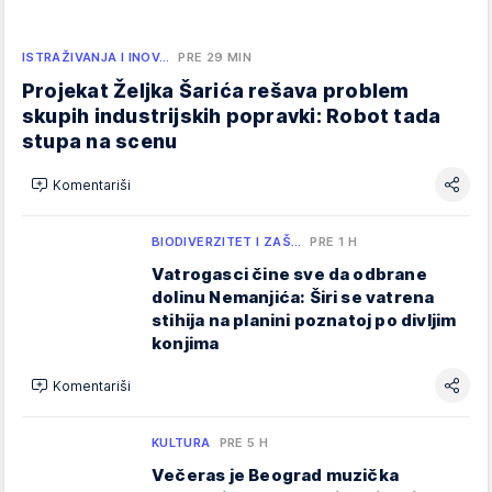
ISTRAŽIVANJA I INOV…
PRE 29 MIN
Projekat Željka Šarića rešava problem
skupih industrijskih popravki: Robot tada
stupa na scenu
Komentariši
BIODIVERZITET I ZAŠ…
PRE 1 H
Vatrogasci čine sve da odbrane
dolinu Nemanjića: Širi se vatrena
stihija na planini poznatoj po divljim
konjima
Komentariši
KULTURA
PRE 5 H
Večeras je Beograd muzička