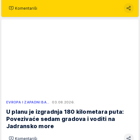
Komentariši
EVROPA I ZAPADNI BA…
03.08.2026.
U planu je izgradnja 180 kilometara puta:
Povezivaće sedam gradova i voditi na
Jadransko more
Komentariši