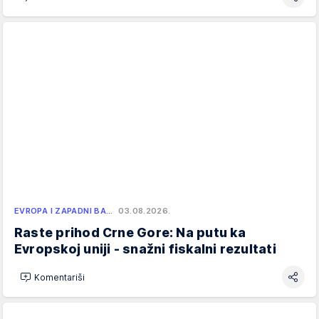
EVROPA I ZAPADNI BA…
03.08.2026.
Raste prihod Crne Gore: Na putu ka
Evropskoj uniji - snažni fiskalni rezultati
Komentariši