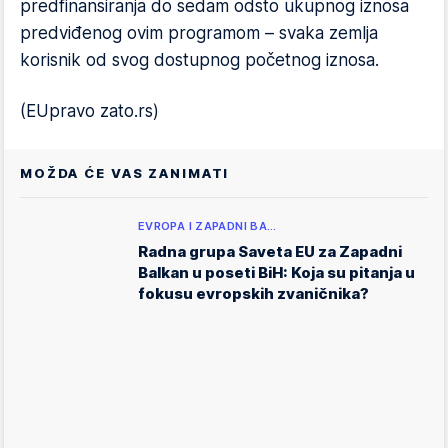
predfinansiranja do sedam odsto ukupnog iznosa
predviđenog ovim programom – svaka zemlja
korisnik od svog dostupnog početnog iznosa.
(EUpravo zato.rs)
MOŽDA ĆE VAS ZANIMATI
EVROPA I ZAPADNI BA…
Radna grupa Saveta EU za Zapadni
Balkan u poseti BiH: Koja su pitanja u
fokusu evropskih zvaničnika?