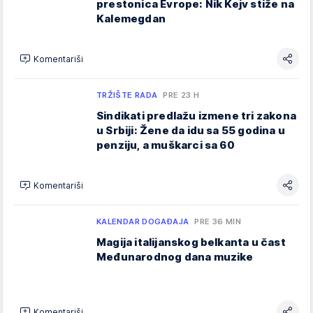
prestonica Evrope: Nik Kejv stiže na
Kalemegdan
Komentariši
TRŽIŠTE RADA
PRE 23 H
Sindikati predlažu izmene tri zakona
u Srbiji: Žene da idu sa 55 godina u
penziju, a muškarci sa 60
Komentariši
KALENDAR DOGAĐAJA
PRE 36 MIN
Magija italijanskog belkanta u čast
Međunarodnog dana muzike
Komentariši