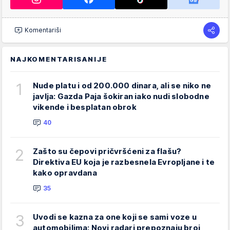
Komentariši
NAJKOMENTARISANIJE
1
Nude platu i od 200.000 dinara, ali se niko ne
javlja: Gazda Paja šokiran iako nudi slobodne
vikende i besplatan obrok
40
2
Zašto su čepovi pričvršćeni za flašu?
Direktiva EU koja je razbesnela Evropljane i te
kako opravdana
35
3
Uvodi se kazna za one koji se sami voze u
automobilima: Novi radari prepoznaju broj