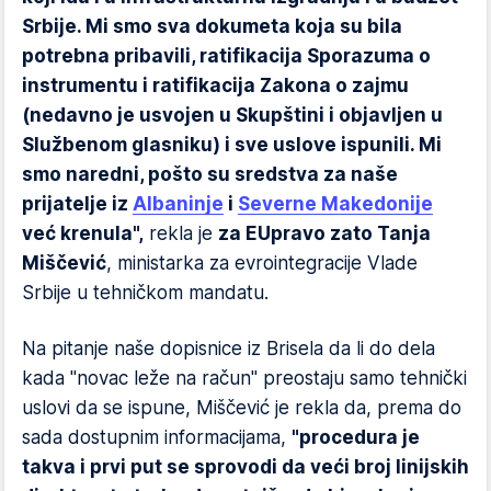
Srbije. Mi smo sva dokumeta koja su bila
potrebna pribavili, ratifikacija Sporazuma o
instrumentu i ratifikacija Zakona o zajmu
(nedavno je usvojen u Skupštini i objavljen u
Službenom glasniku) i sve uslove ispunili. Mi
smo naredni, pošto su sredstva za naše
prijatelje iz
Albaninje
i
Severne Makedonije
već krenula",
rekla je
za EUpravo zato Tanja
Miščević
, ministarka za evrointegracije Vlade
Srbije u tehničkom mandatu.
Na pitanje naše dopisnice iz Brisela da li do dela
kada "novac leže na račun" preostaju samo tehnički
uslovi da se ispune, Miščević je rekla da, prema do
sada dostupnim informacijama,
"procedura je
takva i prvi put se sprovodi da veći broj linijskih