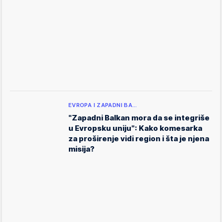
EVROPA I ZAPADNI BA…
"Zapadni Balkan mora da se integriše
u Evropsku uniju": Kako komesarka
za proširenje vidi region i šta je njena
misija?