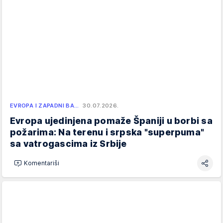
EVROPA I ZAPADNI BA…
30.07.2026.
Evropa ujedinjena pomaže Španiji u borbi sa
požarima: Na terenu i srpska "superpuma"
sa vatrogascima iz Srbije
Komentariši