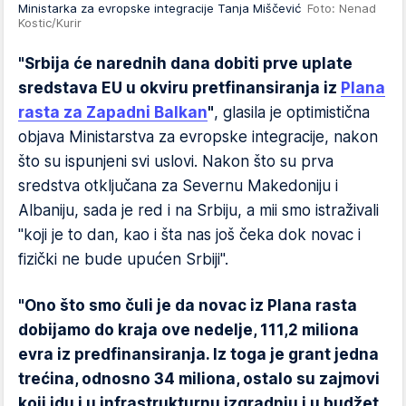
Ministarka za evropske integracije Tanja Miščević
Foto: Nenad
Kostic/Kurir
"Srbija će narednih dana dobiti prve uplate
sredstava EU u okviru pretfinansiranja iz
Plana
rasta za Zapadni Balkan
"
, glasila je optimistična
objava Ministarstva za evropske integracije, nakon
što su ispunjeni svi uslovi. Nakon što su prva
sredstva otključana za Severnu Makedoniju i
Albaniju, sada je red i na Srbiju, a mii smo istraživali
"koji je to dan, kao i šta nas još čeka dok novac i
fizički ne bude upućen Srbiji".
"Ono što smo čuli je da novac iz Plana rasta
dobijamo do kraja ove nedelje, 111,2 miliona
evra iz predfinansiranja. Iz toga je grant jedna
trećina, odnosno 34 miliona, ostalo su zajmovi
koji idu i u infrastrukturnu izgradnju i u budžet