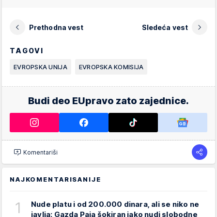
Prethodna vest
Sledeća vest
TAGOVI
EVROPSKA UNIJA
EVROPSKA KOMISIJA
Budi deo EUpravo zato zajednice.
Komentariši
NAJKOMENTARISANIJE
1
Nude platu i od 200.000 dinara, ali se niko ne
javlja: Gazda Paja šokiran iako nudi slobodne