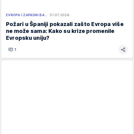
EVROPA I ZAPADNI BA…
31.07.2026.
Požari u Španiji pokazali zašto Evropa više
ne može sama: Kako su krize promenile
Evropsku uniju?
1