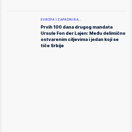
EVROPA I ZAPADNI BA…
Prvih 100 dana drugog mandata
Ursule Fon der Lajen: Među delimično
ostvarenim ciljevima i jedan koji se
tiče Srbije