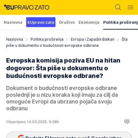
Naslovna
EUpravo zato
Društvo
Ekonomija
Politika proširen
Naslovna
Politika proširenja
Evropa i Zapadni Balkan
Šta
piše u dokumentu o budućnosti evropske odbrane
Evropska komisija poziva EU na hitan
dogovor: Šta piše u dokumentu o
budućnosti evropske odbrane?
Dokument o budućnosti evropske odbrane
poslednji je u nizu koraka koji imaju za cilj da
omoguće Evropi da ubrzano pojača svoju
odbranu
Objavljeno 14.03.2025. 9:38h