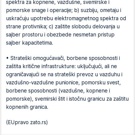
spektra za kopnene, vazdušne, svemirske i
pomorske snage i operacije; b) suzbiju, ometaju i
uskraćuju upotrebu elektromagnetnog spektra od
strane protivnika; c) zaštite slobodu delovanja u
sajber prostoru i obezbede nesmetan pristup
sajber kapacitetima.
• Strateški omogućavači, borbene sposobnosti i
zaštita kritične infrastrukture: uključujući, ali ne
ograničavajući se na strateški prevoz u vazduhu i
vazdušno-vazdušne punionice, pomorsku svest,
borbene sposobnosti (vazdušne, kopnene i
pomorske), svemirski štit i istočnu granicu za zaštitu
kopnenih granica.
(EUpravo zato.rs)