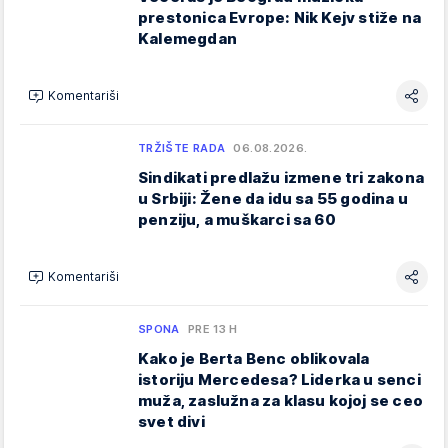
prestonica Evrope: Nik Kejv stiže na
Kalemegdan
Komentariši
TRŽIŠTE RADA
06.08.2026.
Sindikati predlažu izmene tri zakona
u Srbiji: Žene da idu sa 55 godina u
penziju, a muškarci sa 60
Komentariši
SPONA
PRE 13 H
Kako je Berta Benc oblikovala
istoriju Mercedesa? Liderka u senci
muža, zaslužna za klasu kojoj se ceo
svet divi