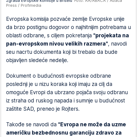
Zgrada Evropske komisije u Briselu
Foto: AA/ABACA / Abaca
Press / Profimedia
Evropska komisija pozvaće zemlje Evropske unije
da brzo postignu dogovor o najhitnijim potrebama u
oblasti odbrane, s ciljem pokretanja
"projekata na
pan-evropskom nivou velikih razmera"
, navodi
seu nacrtu dokumenta koji bi trebalo da bude
objavljen sledeće nedelje.
Dokument o budućnosti evropske odbrane
poslednji je u nizu koraka koji imaju za cilj da
omoguće Evropi da ubrzano pojača svoju odbranu
iz straha od ruskog napada i sumnje u budućnost
zaštite SAD, preneo je Rojters.
Takođe se navodi da
"Evropa ne može da uzme
američku bezbednosnu garanciju zdravo za