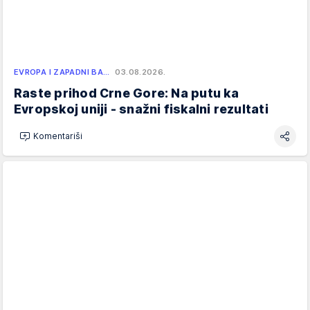
EVROPA I ZAPADNI BA…
03.08.2026.
Raste prihod Crne Gore: Na putu ka
Evropskoj uniji - snažni fiskalni rezultati
Komentariši