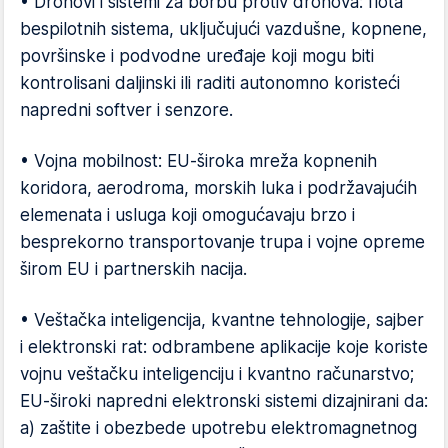
• Dronovi i sistemi za borbu protiv dronova: flota
bespilotnih sistema, uključujući vazdušne, kopnene,
površinske i podvodne uređaje koji mogu biti
kontrolisani daljinski ili raditi autonomno koristeći
napredni softver i senzore.
• Vojna mobilnost: EU-široka mreža kopnenih
koridora, aerodroma, morskih luka i podržavajućih
elemenata i usluga koji omogućavaju brzo i
besprekorno transportovanje trupa i vojne opreme
širom EU i partnerskih nacija.
• Veštačka inteligencija, kvantne tehnologije, sajber
i elektronski rat: odbrambene aplikacije koje koriste
vojnu veštačku inteligenciju i kvantno računarstvo;
EU-široki napredni elektronski sistemi dizajnirani da:
a) zaštite i obezbede upotrebu elektromagnetnog