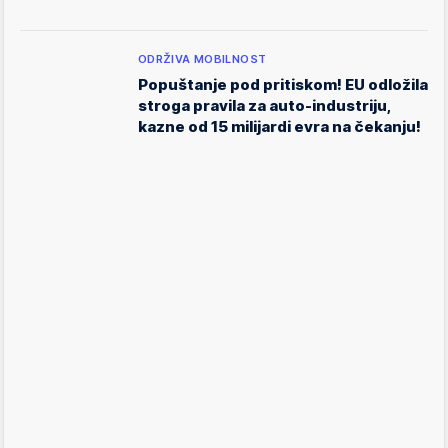
ODRŽIVA MOBILNOST
Popuštanje pod pritiskom! EU odložila
stroga pravila za auto-industriju,
kazne od 15 milijardi evra na čekanju!