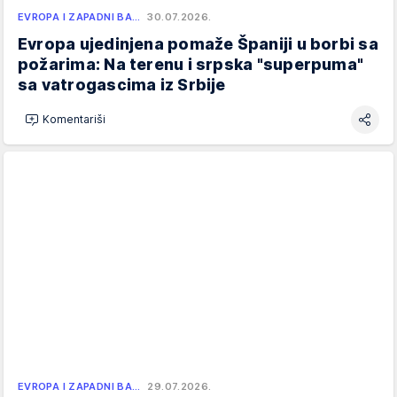
EVROPA I ZAPADNI BA…
30.07.2026.
Evropa ujedinjena pomaže Španiji u borbi sa
požarima: Na terenu i srpska "superpuma"
sa vatrogascima iz Srbije
Komentariši
EVROPA I ZAPADNI BA…
29.07.2026.