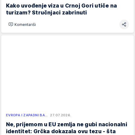
Kako uvođenje viza u Crnoj Gori utiče na
turizam? Stručnjaci zabrinuti
Komentariši
EVROPA I ZAPADNI BA…
27.07.2026.
Ne, prijemom u EU zemlja ne gubi nacionalni
identitet: Grčka dokazala ovu tezu - šta