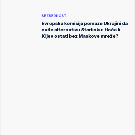
BEZBEDNOST
Evropska komisija pomaže Ukrajini da
nađe alternativu Starlinku: Hoće li
Kijev ostati bez Maskove mreže?