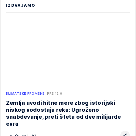
IZDVAJAMO
KLIMATSKE PROMENE
PRE 12 H
Zemlja uvodi hitne mere zbog istorijski
niskog vodostaja reka: Ugroženo
snabdevanje, preti šteta od dve milijarde
evra
Komentariši