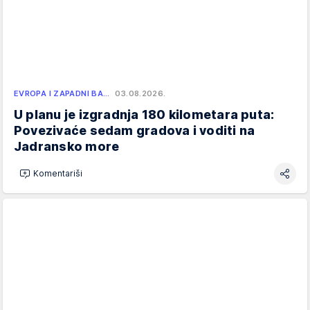
EVROPA I ZAPADNI BA…
03.08.2026.
U planu je izgradnja 180 kilometara puta:
Povezivaće sedam gradova i voditi na
Jadransko more
Komentariši