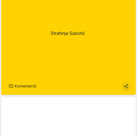
Strahinja Subotić
Komentariši