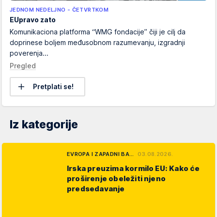
JEDNOM NEDELJNO - ČETVRTKOM
EUpravo zato
Komunikaciona platforma “WMG fondacije” čiji je cilj da
doprinese boljem međusobnom razumevanju, izgradnji
poverenja...
Pregled
Pretplati se!
Iz kategorije
EVROPA I ZAPADNI BA…
03.08.2026.
Irska preuzima kormilo EU: Kako će
proširenje obeležiti njeno
predsedavanje