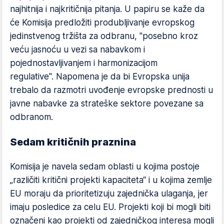
najhitnija i najkritičnija pitanja. U papiru se kaže da
će Komisija predložiti produbljivanje evropskog
jedinstvenog tržišta za odbranu, "posebno kroz
veću jasnoću u vezi sa nabavkom i
pojednostavljivanjem i harmonizacijom
regulative". Napomena je da bi Evropska unija
trebalo da razmotri uvođenje evropske prednosti u
javne nabavke za strateške sektore povezane sa
odbranom.
Sedam kritičnih praznina
Komisija je navela sedam oblasti u kojima postoje
„različiti kritični projekti kapaciteta“ i u kojima zemlje
EU moraju da prioritetizuju zajednička ulaganja, jer
imaju posledice za celu EU. Projekti koji bi mogli biti
označeni kao projekti od zajedničkog interesa mogli