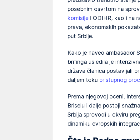
posebnim osvrtom na sprov
komisije
i ODIHR, kao i na r
prava, ekonomskih pokazatel
put Srbije.
Kako je naveo ambasador Sr
brifinga usledila je intenziv
država članica postavljali br
daljem toku
pristupnog pro
Prema njegovoj oceni, inter
Briselu i dalje postoji snaž
Srbija sprovodi u okviru pr
dinamiku evropskih integraci