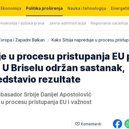
Ekonomija
Politika proširenja
Nauka i tehnologija
Energetik
mokratija i ljudska prava
Javna administracija
Regionalna saradnja
Evropa i Zapadni Balkan
Kako Srbija napreduje u procesu pristu
je u procesu pristupanja EU
 U Briselu održan sastanak,
dstavio rezultate
mbasador Srbije Danijel Apostolović
e u procesu pristupanja EU i važnost
Komentariši