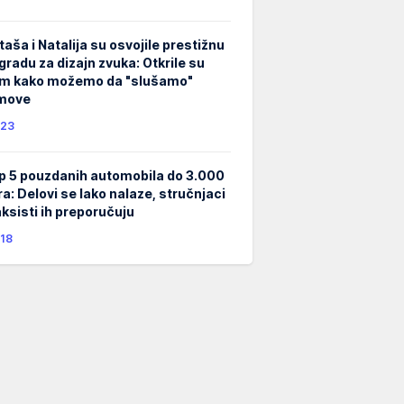
taša i Natalija su osvojile prestižnu
gradu za dizajn zvuka: Otkrile su
m kako možemo da "slušamo"
lmove
23
p 5 pouzdanih automobila do 3.000
ra: Delovi se lako nalaze, stručnjaci
taksisti ih preporučuju
18