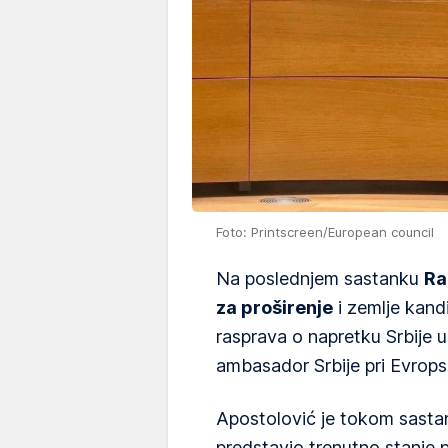
Foto: Printscreen/European council
Na poslednjem sastanku
Ra
za proširenje
i zemlje kand
rasprava o napretku Srbije u
ambasador Srbije pri Evropsk
Apostolović je tokom sasta
predstavio trenutno stanje p