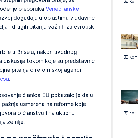
Kome
ođenje preporuka
Venecijanske
azvoj događaja u oblastima vladavine
ja i drugih pitanja važnih za evropski
bije u Briselu, nakon uvodnog
Kome
na diskusija tokom koje su predstavnici
ojna pitanja o reformskoj agendi i
cesa
.
esovanje članica EU pokazalo je da u
na pažnja usmerena na reforme koje
egovora o članstvu i na ukupnu
Kome
ja zemlje.