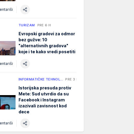
ntariši
TURIZAM
PRE 6 H
Evropski gradovi za odmor
bez gužve: 10
"alternativnih gradova"
koje i te kako vredi posetiti
ntariši
INFORMATIČKE TEHNOL…
PRE 3 H
Istorijska presuda protiv
Mete: Sud utvrdio da su
Facebook i Instagram
izazivali zavisnost kod
dece
ntariši