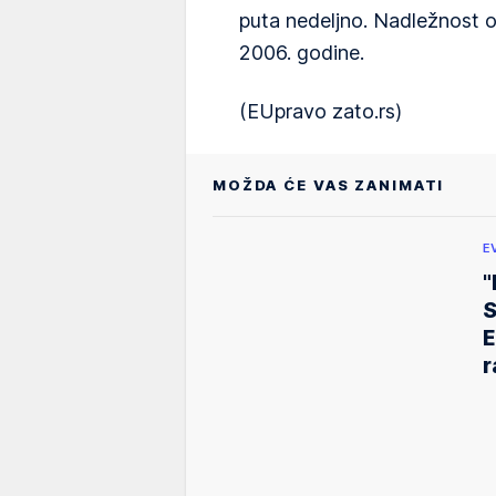
puta nedeljno. Nadležnost o
2006. godine.
(EUpravo zato.rs)
MOŽDA ĆE VAS ZANIMATI
E
"
S
E
r