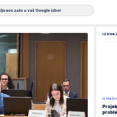
Upravo zato u vaš Google izbor
IZDVA
ISTRAŽIV
Projek
proble