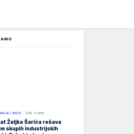
JAMO
ANJA I INOV…
PRE 11 MIN
at Željka Šarića rešava
m skupih industrijskih