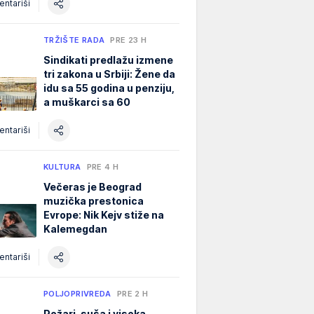
ntariši
TRŽIŠTE RADA
PRE 23 H
Sindikati predlažu izmene
tri zakona u Srbiji: Žene da
idu sa 55 godina u penziju,
a muškarci sa 60
ntariši
KULTURA
PRE 4 H
Večeras je Beograd
muzička prestonica
Evrope: Nik Kejv stiže na
Kalemegdan
ntariši
POLJOPRIVREDA
PRE 2 H
Požari, suša i visoka