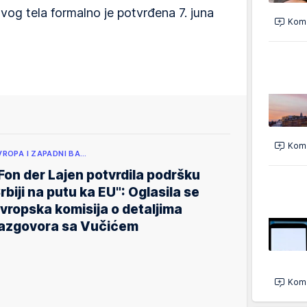
vog tela formalno je potvrđena 7. juna
Kome
Kome
VROPA I ZAPADNI BA…
Fon der Lajen potvrdila podršku
rbiji na putu ka EU": Oglasila se
vropska komisija o detaljima
azgovora sa Vučićem
Kome