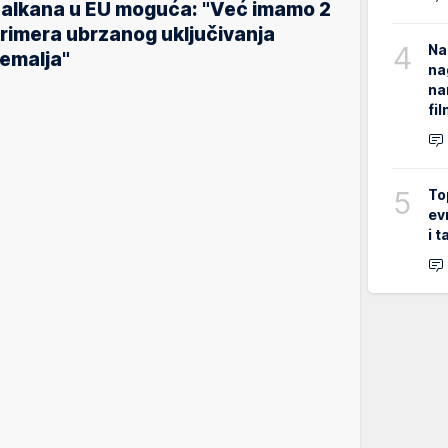
alkana u EU moguća: "Već imamo 2
rimera ubrzanog uključivanja
4
Na
emalja"
na
na
fi
5
To
ev
i 