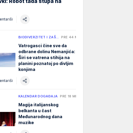
ki: Robot tada stupa na
ntariši
BIODIVERZITET I ZAŠ…
PRE 44 MIN
Vatrogasci čine sve da
odbrane dolinu Nemanjića:
Širi se vatrena stihija na
planini poznatoj po divljim
konjima
ntariši
KALENDAR DOGAĐAJA
PRE 18 MIN
Magija italijanskog
belkanta u čast
Međunarodnog dana
muzike