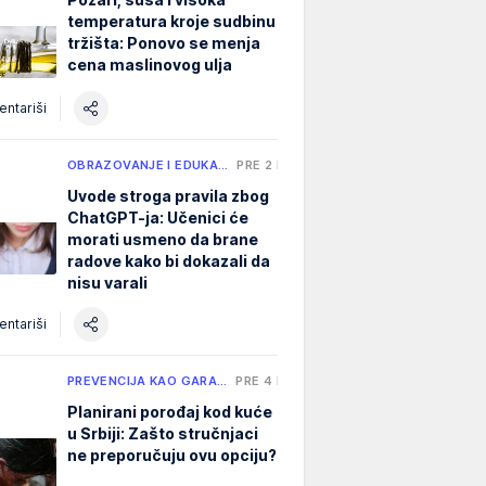
temperatura kroje sudbinu
tržišta: Ponovo se menja
cena maslinovog ulja
ntariši
OBRAZOVANJE I EDUKA…
PRE 2 H
Uvode stroga pravila zbog
ChatGPT-ja: Učenici će
morati usmeno da brane
radove kako bi dokazali da
nisu varali
ntariši
PREVENCIJA KAO GARA…
PRE 4 H
Planirani porođaj kod kuće
u Srbiji: Zašto stručnjaci
ne preporučuju ovu opciju?