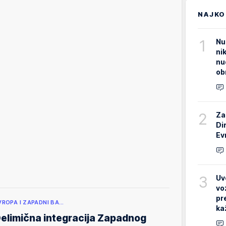
NAJKO
1
Nu
ni
nu
ob
2
Za
Di
Ev
3
Uv
vo
pr
VROPA I ZAPADNI BA…
ka
elimična integracija Zapadnog