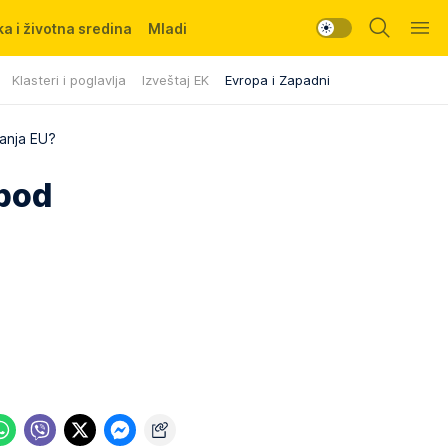
a i životna sredina
Mladi
Klasteri i poglavlja
Izveštaj EK
Evropa i Zapadni Balkan
panja EU?
 pod