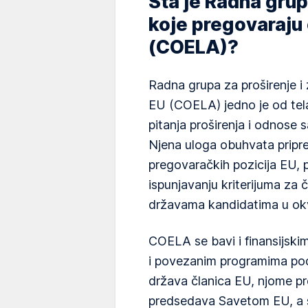
Šta je Radna grup
koje pregovaraju 
(COELA)?
Radna grupa za proširenje i 
EU (COELA) jedno je od tel
pitanja proširenja i odnose
Njena uloga obuhvata pripre
pregovaračkih pozicija EU,
ispunjavanju kriterijuma za 
državama kandidatima u okv
COELA se bavi i finansijski
i povezanim programima pod
država članica EU, njome p
predsedava Savetom EU, a 