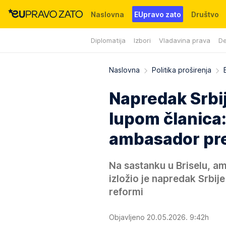
Naslovna
EUpravo zato
Društvo
Diplomatija
Izbori
Vladavina prava
De
Događaji
News
WMG fondacija
Naslovna
Politika proširenja
Napredak Srbi
lupom članica:
ambasador pre
Na sastanku u Briselu, a
izložio je napredak Srbij
reformi
Objavljeno 20.05.2026. 9:42h