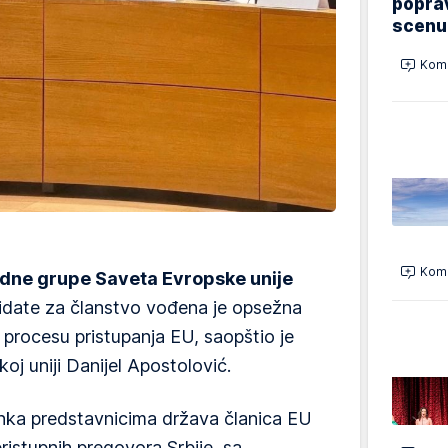
poprav
scenu
Kome
Kome
dne grupe Saveta Evropske unije
idate za članstvo vođena je opsežna
 procesu pristupanja EU, saopštio je
oj uniji Danijel Apostolović.
nka predstavnicima država članica EU
ristupnih pregovora Srbije, sa