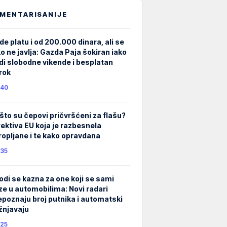
MENTARISANIJE
de platu i od 200.000 dinara, ali se
ko ne javlja: Gazda Paja šokiran iako
di slobodne vikende i besplatan
rok
40
što su čepovi pričvršćeni za flašu?
rektiva EU koja je razbesnela
ropljane i te kako opravdana
35
odi se kazna za one koji se sami
ze u automobilima: Novi radari
epoznaju broj putnika i automatski
žnjavaju
25