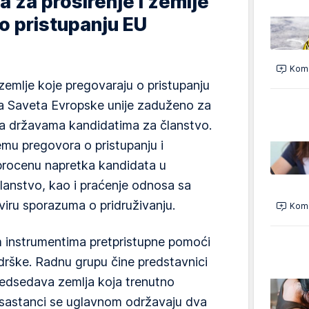
a za proširenje i zemlje
o pristupanju EU
Kome
zemlje koje pregovaraju o pristupanju
a Saveta Evropske unije zaduženo za
 sa državama kandidatima za članstvo.
mu pregovora o pristupanju i
 procenu napretka kandidata u
članstvo, kao i praćenje odnosa sa
iru sporazuma o pridruživanju.
Kome
m instrumentima pretpristupne pomoći
rške. Radnu grupu čine predstavnici
redsedava zemlja koja trenutno
sastanci se uglavnom održavaju dva