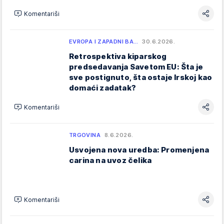
Komentariši
EVROPA I ZAPADNI BA…
30.6.2026.
Retrospektiva kiparskog
predsedavanja Savetom EU: Šta je
sve postignuto, šta ostaje Irskoj kao
domaći zadatak?
Komentariši
TRGOVINA
8.6.2026.
Usvojena nova uredba: Promenjena
carina na uvoz čelika
Komentariši