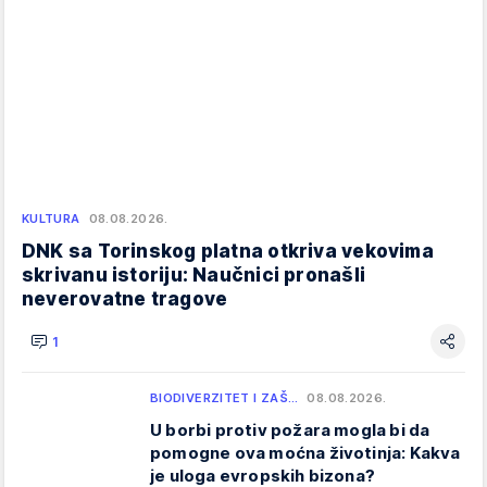
KULTURA
08.08.2026.
DNK sa Torinskog platna otkriva vekovima
skrivanu istoriju: Naučnici pronašli
neverovatne tragove
1
BIODIVERZITET I ZAŠ…
08.08.2026.
U borbi protiv požara mogla bi da
pomogne ova moćna životinja: Kakva
je uloga evropskih bizona?