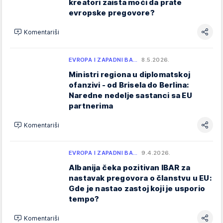
kreatori zaista moći da prate
evropske pregovore?
Komentariši
EVROPA I ZAPADNI BA…
8.5.2026.
Ministri regiona u diplomatskoj
ofanzivi - od Brisela do Berlina:
Naredne nedelje sastanci sa EU
partnerima
Komentariši
EVROPA I ZAPADNI BA…
9.4.2026.
Albanija čeka pozitivan IBAR za
nastavak pregovora o članstvu u EU:
Gde je nastao zastoj koji je usporio
tempo?
Komentariši