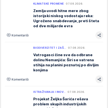
KLIMATSKE PROMENE
07.08.2026.
Zemlja uvodi hitne mere zbog
istorijski niskog vodostaja reka:
Ugroženo snabdevanje, preti šteta
od dve milijarde evra
Komentariši
BIODIVERZITET I ZAŠ…
07.08.2026.
Vatrogasci čine sve da odbrane
dolinu Nemanjića: Širi se vatrena
stihija na planini poznatoj po divljim
konjima
Komentariši
ISTRAŽIVANJA I INOV…
07.08.2026.
Projekat Željka Šarića rešava
problem skupih industrijskih