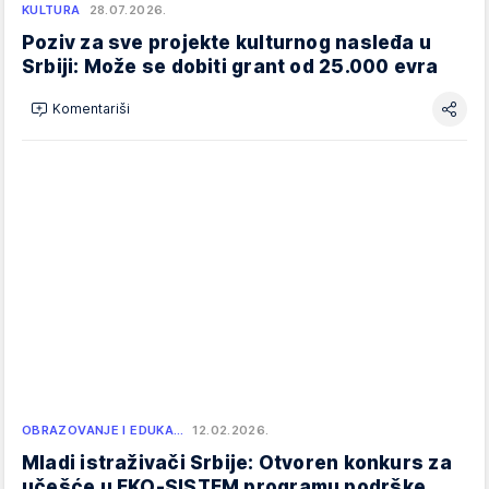
KULTURA
28.07.2026.
Poziv za sve projekte kulturnog nasleđa u
Srbiji: Može se dobiti grant od 25.000 evra
Komentariši
OBRAZOVANJE I EDUKA…
12.02.2026.
Mladi istraživači Srbije: Otvoren konkurs za
učešće u EKO-SISTEM programu podrške