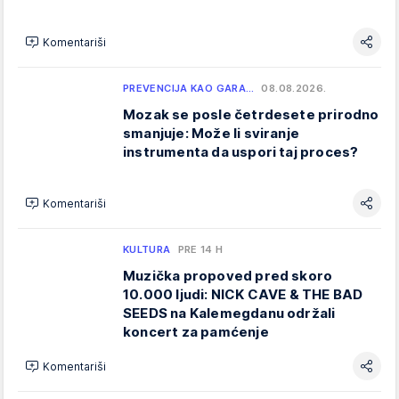
Komentariši
PREVENCIJA KAO GARA…
08.08.2026.
Mozak se posle četrdesete prirodno
smanjuje: Može li sviranje
instrumenta da uspori taj proces?
Komentariši
KULTURA
PRE 14 H
Muzička propoved pred skoro
10.000 ljudi: NICK CAVE & THE BAD
SEEDS na Kalemegdanu održali
koncert za pamćenje
Komentariši