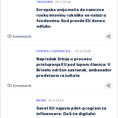
TRGOVINA
22.5.2026.
Evropska unija može da zamrzne
rusku imovinu i ukoliko se nalazi u
fondovima: Sud pravde EU doneo
odluku
Komentariši
EVROPA I ZAPADNI BA…
20.5.2026.
Napredak Srbije u procesu
pristupanja EU pod lupom članica: U
Briselu održan sastanak, ambasador
predstavio rezultate
Komentariši
MLADI
12.5.2026.
Savet EU najavio pilot-program za
influensere: Da li će digitalni