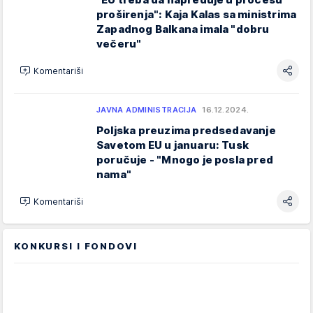
proširenja": Kaja Kalas sa ministrima
Zapadnog Balkana imala "dobru
večeru"
Komentariši
JAVNA ADMINISTRACIJA
16.12.2024.
Poljska preuzima predsedavanje
Savetom EU u januaru: Tusk
poručuje - "Mnogo je posla pred
nama"
Komentariši
KONKURSI I FONDOVI