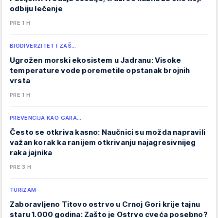
odbiju lečenje
PRE 1 H
BIODIVERZITET I ZAŠ…
Ugrožen morski ekosistem u Jadranu: Visoke
temperature vode poremetile opstanak brojnih
vrsta
PRE 1 H
PREVENCIJA KAO GARA…
Često se otkriva kasno: Naučnici su možda napravili
važan korak ka ranijem otkrivanju najagresivnijeg
raka jajnika
PRE 3 H
TURIZAM
Zaboravljeno Titovo ostrvo u Crnoj Gori krije tajnu
staru 1.000 godina: Zašto je Ostrvo cveća posebno?