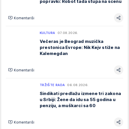
popravki: Robot tada stupa na scenu
Komentariši
KULTURA
07.08.2026.
Večeras je Beograd muzička
prestonica Evrope: Nik Kejv stiže na
Kalemegdan
Komentariši
TRŽIŠTE RADA
06.08.2026.
Sindikati predlažu izmene tri zakona
u Srbiji: Žene da idu sa 55 godina u
penziju, a muškarci sa 60
Komentariši