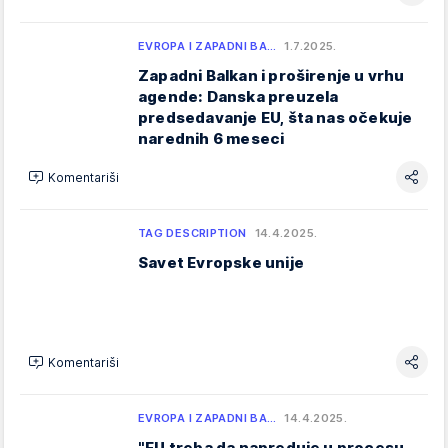
EVROPA I ZAPADNI BA…
1.7.2025.
Zapadni Balkan i proširenje u vrhu
agende: Danska preuzela
predsedavanje EU, šta nas očekuje
narednih 6 meseci
Komentariši
TAG DESCRIPTION
14.4.2025.
Savet Evropske unije
Komentariši
EVROPA I ZAPADNI BA…
14.4.2025.
"EU treba da napreduje u procesu