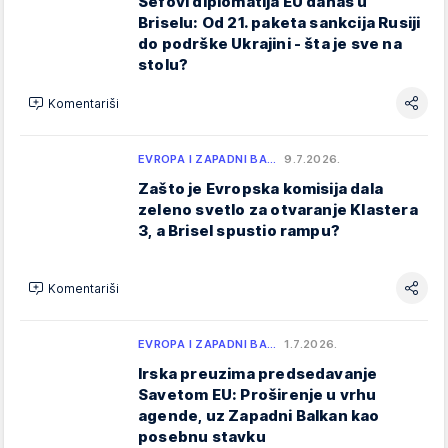
Šefovi diplomatija EU danas u
Briselu: Od 21. paketa sankcija Rusiji
Odluke se donose većinom glasova
, ali za
do podrške Ukrajini - šta je sve na
neke oblasti (npr. spoljna politika ili porezi)
stolu?
potrebna je jednoglasnost.
Komentariši
Savet EU nije isto što i Evropski savet
–
Evropski savet okuplja šefove država i vlada i
EVROPA I ZAPADNI BA…
9.7.2026.
određuje strateški pravac EU.
Zašto je Evropska komisija dala
zeleno svetlo za otvaranje Klastera
3, a Brisel spustio rampu?
Komentariši
EVROPA I ZAPADNI BA…
1.7.2026.
Irska preuzima predsedavanje
Savetom EU: Proširenje u vrhu
agende, uz Zapadni Balkan kao
posebnu stavku