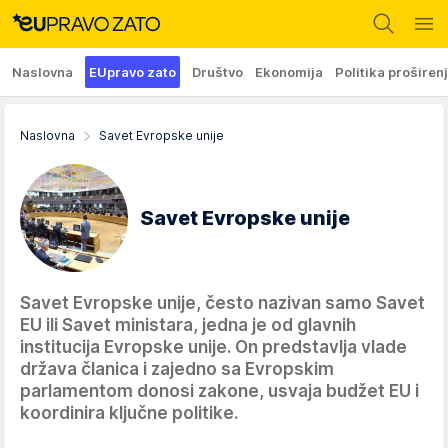
Naslovna
EUpravo zato
Društvo
Ekonomija
Politika proširen
Naslovna
Savet Evropske unije
Savet Evropske unije
Savet Evropske unije, često nazivan samo Savet
EU ili Savet ministara, jedna je od glavnih
institucija Evropske unije. On predstavlja vlade
država članica i zajedno sa Evropskim
parlamentom donosi zakone, usvaja budžet EU i
koordinira ključne politike.