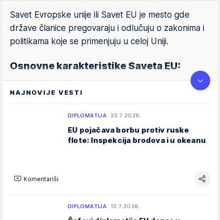
Savet Evropske unije ili Savet EU je mesto gde
države članice pregovaraju i odlučuju o zakonima i
politikama koje se primenjuju u celoj Uniji.
Osnovne karakteristike Saveta EU:
Članovi Saveta EU su ministri iz svake
NAJNOVIJE VESTI
države članice
, u zavisnosti od teme o kojoj
se raspravlja. Na primer, ako je tema
DIPLOMATIJA
23.7.2026.
poljoprivreda, okupljaju se ministri
EU pojačava borbu protiv ruske
flote: Inspekcija brodova i u okeanu
poljoprivrede; ako je tema finansije, dolaze
ministri finansija.
Predsedavanje Savetom EU se rotira svakih
Komentariši
šest meseci
između država članica.
Predsedavajuća država određuje prioritete i
DIPLOMATIJA
13.7.2026.
organizuje sastanke.