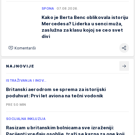
SPONA
07.08.2026.
Kako je Berta Benc oblikovala istoriju
Mercedesa? Liderka u senci muža,
zaslužna za klasu kojoj se ceo svet
divi
Komentariši
NAJNOVIJE
ISTRAŽIVANJA I INOV…
Britanski aerodrom se sprema za istorijski
poduhvat: Prvi let aviona na tečni vodonik
PRE 50 MIN
SOCIJALNA INKLUZIJA
Rasizam u britanskim bolnicama sve izraženiji:
Pacijenti vređaju osoblje, traži se kazna za one koji