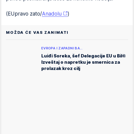
(EUpravo zato/
Anadolu
)
MOŽDA ĆE VAS ZANIMATI
EVROPA I ZAPADNI BA…
Luiđi Soreka, šef Delegacije EU u BiH:
Izveštaj o napretku je smernica za
prolazak kroz cilj