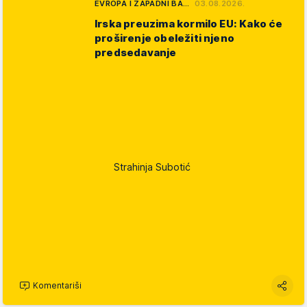
EVROPA I ZAPADNI BA…
03.08.2026.
Irska preuzima kormilo EU: Kako će
proširenje obeležiti njeno
predsedavanje
Strahinja Subotić
Komentariši