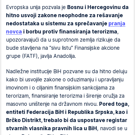
Evropska unija pozvala je
Bosnu i Hercegovinu da
hitno usvoji zakone neophodne za rešavanje
nedostataka u sistemu za sprečavanje
pranja
novca
i borbu protiv finansiranja terorizma
,
upozoravajući da u suprotnom zemlja rizikuje da
bude stavljena na "sivu listu" Finansijske akcione
grupe (FATF), javlja Anadolija.
Nadležne institucije BiH pozvane su da hitno deluju
kako bi usvojile zakone o oduzimanju i upravljanju
imovinom i o ciljanim finansijskim sankcijama za
terorizam, finansiranje terorizma i širenje oružja za
masovno uništenje na državnom nivou.
Pored toga,
entiteti Federacija BiH i Republika Srpska, kao i
Brčko Distrikt, trebalo bi da uspostave registar
stvarnih vlasnika pravnih lica u BiH
, navodi se u