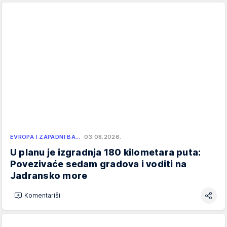
EVROPA I ZAPADNI BA…
03.08.2026.
U planu je izgradnja 180 kilometara puta:
Povezivaće sedam gradova i voditi na
Jadransko more
Komentariši