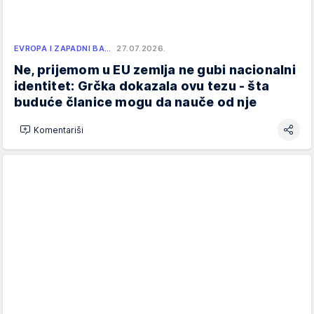
EVROPA I ZAPADNI BA…
27.07.2026.
Ne, prijemom u EU zemlja ne gubi nacionalni
identitet: Grčka dokazala ovu tezu - šta
buduće članice mogu da nauče od nje
Komentariši