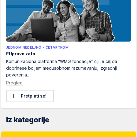
JEDNOM NEDELJNO - ČETVRTKOM
EUpravo zato
Komunikaciona platforma “WMG fondacije” čiji je cilj da
doprinese boljem međusobnom razumevanju, izgradnji
poverenja...
Pregled
Pretplati se!
Iz kategorije