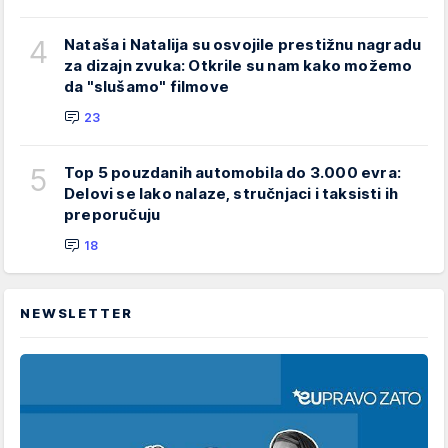
4
Nataša i Natalija su osvojile prestižnu nagradu
za dizajn zvuka: Otkrile su nam kako možemo
da "slušamo" filmove
23
5
Top 5 pouzdanih automobila do 3.000 evra:
Delovi se lako nalaze, stručnjaci i taksisti ih
preporučuju
18
NEWSLETTER