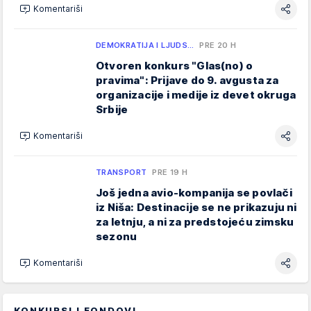
Komentariši
DEMOKRATIJA I LJUDS…
PRE 20 H
Otvoren konkurs "Glas(no) o
pravima": Prijave do 9. avgusta za
organizacije i medije iz devet okruga
Srbije
Komentariši
TRANSPORT
PRE 19 H
Još jedna avio-kompanija se povlači
iz Niša: Destinacije se ne prikazuju ni
za letnju, a ni za predstojeću zimsku
sezonu
Komentariši
KONKURSI I FONDOVI