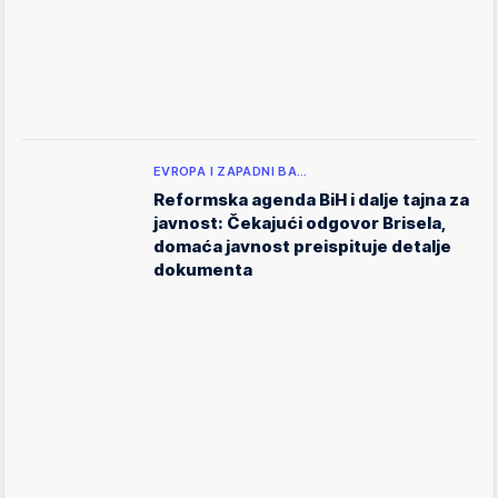
EVROPA I ZAPADNI BA…
Reformska agenda BiH i dalje tajna za
javnost: Čekajući odgovor Brisela,
domaća javnost preispituje detalje
dokumenta