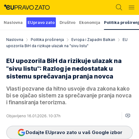
Naslovna
EUpravo zato
Društvo
Ekonomija
Politika proširen
Naslovna
Politika proširenja
Evropa i Zapadni Balkan
EU
upozorila BiH da rizikuje ulazak na "sivu listu"
EU upozorila BiH da rizikuje ulazak na
"sivu listu": Razlog je nedostatak u
sistemu sprečavanja pranja novca
Vlasti pozvane da hitno usvoje dva zakona kako
bi se ojačao sistem za sprečavanje pranja novca
i finansiranja terorizma.
Objavljeno 16.01.2026. 10:37h
Dodajte EUpravo zato u vaš Google izbor