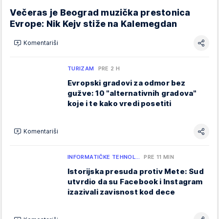
Večeras je Beograd muzička prestonica
Evrope: Nik Kejv stiže na Kalemegdan
Komentariši
TURIZAM
PRE 2 H
Evropski gradovi za odmor bez
gužve: 10 "alternativnih gradova"
koje i te kako vredi posetiti
Komentariši
INFORMATIČKE TEHNOL…
PRE 11 MIN
Istorijska presuda protiv Mete: Sud
utvrdio da su Facebook i Instagram
izazivali zavisnost kod dece