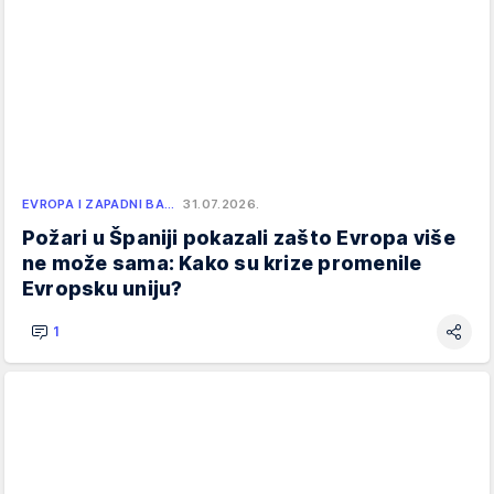
EVROPA I ZAPADNI BA…
31.07.2026.
Požari u Španiji pokazali zašto Evropa više
ne može sama: Kako su krize promenile
Evropsku uniju?
1