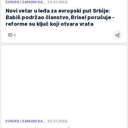
EVROPA I ZAPADNI BA…
24.07.2026.
Novi vetar u leđa za evropski put Srbije:
Babiš podržao članstvo, Brisel poručuje -
reforme su ključ koji otvara vrata
1
EVROPA I ZAPADNI BA…
24.07.2026.