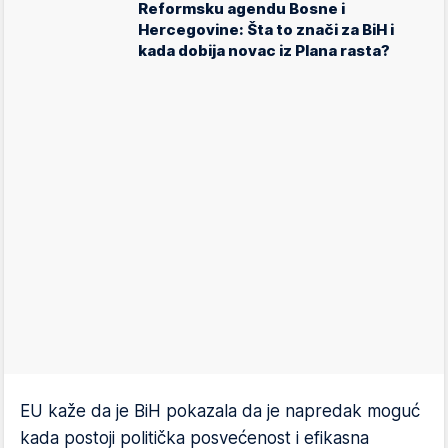
Reformsku agendu Bosne i
Hercegovine: Šta to znači za BiH i
kada dobija novac iz Plana rasta?
EU kaže da je BiH pokazala da je napredak moguć
kada postoji politička posvećenost i efikasna