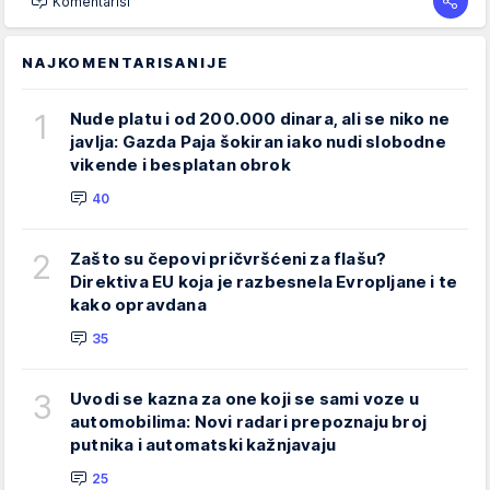
Komentariši
NAJKOMENTARISANIJE
1
Nude platu i od 200.000 dinara, ali se niko ne
javlja: Gazda Paja šokiran iako nudi slobodne
vikende i besplatan obrok
40
2
Zašto su čepovi pričvršćeni za flašu?
Direktiva EU koja je razbesnela Evropljane i te
kako opravdana
35
3
Uvodi se kazna za one koji se sami voze u
automobilima: Novi radari prepoznaju broj
putnika i automatski kažnjavaju
25