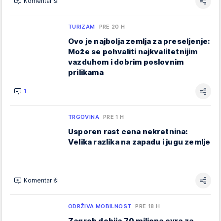
Komentariši
TURIZAM
PRE 20 H
Ovo je najbolja zemlja za preseljenje:
Može se pohvaliti najkvalitetnijim
vazduhom i dobrim poslovnim
prilikama
1
TRGOVINA
PRE 1 H
Usporen rast cena nekretnina:
Velika razlika na zapadu i jugu zemlje
Komentariši
ODRŽIVA MOBILNOST
PRE 18 H
Zagreb dobija 70 miliona evra za