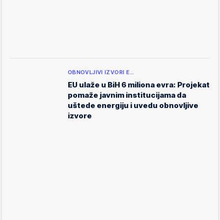
OBNOVLJIVI IZVORI E…
EU ulaže u BiH 6 miliona evra: Projekat
pomaže javnim institucijama da
uštede energiju i uvedu obnovljive
izvore