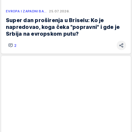
EVROPA I ZAPADNI BA…
25.07.2026.
Super dan proširenja u Briselu: Ko je
napredovao, koga čeka "popravni" i gde je
Srbija na evropskom putu?
2