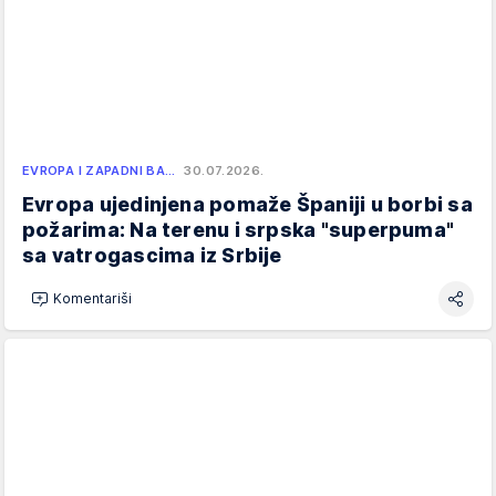
EVROPA I ZAPADNI BA…
30.07.2026.
Evropa ujedinjena pomaže Španiji u borbi sa
požarima: Na terenu i srpska "superpuma"
sa vatrogascima iz Srbije
Komentariši