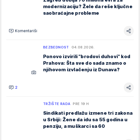
modernizaciju? Žele da reše ključne
saobraćajne probleme
Komentariši
BEZBEDNOST
04.08.2026.
Ponovo izvirili "brodovi duhovi" kod
Prahova: Šta sve do sada znamo o
njihovom izvlačenju iz Dunava?
2
TRŽIŠTE RADA
PRE 19 H
Sindikati predlažu izmene tri zakona
u Srbiji: Žene da idu sa 55 godina u
penziju, a muškarci sa 60