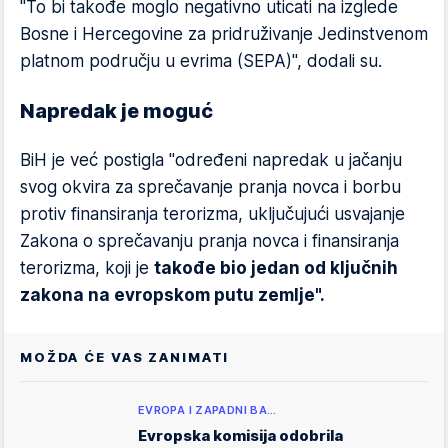
"To bi takođe moglo negativno uticati na izglede
Bosne i Hercegovine za pridruživanje Jedinstvenom
platnom području u evrima (SEPA)", dodali su.
Napredak je moguć
BiH je već postigla "određeni napredak u jačanju
svog okvira za sprečavanje pranja novca i borbu
protiv finansiranja terorizma, uključujući usvajanje
Zakona o sprečavanju pranja novca i finansiranja
terorizma, koji je
takođe bio jedan od ključnih
zakona na evropskom putu zemlje".
MOŽDA ĆE VAS ZANIMATI
EVROPA I ZAPADNI BA…
Evropska komisija odobrila