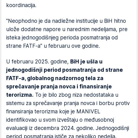
koordinacija.
"Neophodno je da nadležne institucije u BiH hitno
ulože dodatne napore u narednim nedeljama, pre
isteka jednogodišnjeg perioda posmatranja od
strane FATF-a" u februaru ove godine.
U februaru 2025. godine,
BiH je ušla u
jednogodišnji period posmatranja od strane
FATF-a, globalnog nadzornog tela za
sprečavanje pranja novca i finansiranje
terorizma.
To je bilo zbog niza nedostataka u
sistemu za sprečavanje pranja novca i borbu protiv
finansiranja terorizma koje je MANIVEL
identifikovao u svom izveštaju o međusobnoj
evaluaciji iz decembra 2024. godine. Jednogodišnji
period posmatranja ističe za nekoliko nedelja.