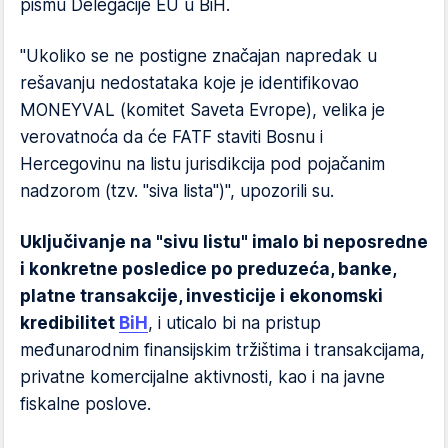
pismu Delegacije EU u BiH.
"Ukoliko se ne postigne značajan napredak u
rešavanju nedostataka koje je identifikovao
MONEYVAL (komitet Saveta Evrope), velika je
verovatnoća da će FATF staviti Bosnu i
Hercegovinu na listu jurisdikcija pod pojačanim
nadzorom (tzv. "siva lista")", upozorili su.
Uključivanje na "sivu listu" imalo bi neposredne
i konkretne posledice po preduzeća, banke,
platne transakcije, investicije i ekonomski
kredibilitet
BiH
, i uticalo bi na pristup
međunarodnim finansijskim tržištima i transakcijama,
privatne komercijalne aktivnosti, kao i na javne
fiskalne poslove.