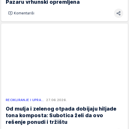
Pazaru vrhunski opremljena
Komentariši
RECIKLIRANJE I UPRA…
27.06.2026.
Od mulja i zelenog otpada dobijaju hiljade
tona komposta: Subotica želi da ovo
rešenje ponudi i tržištu