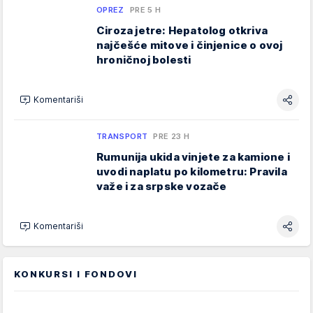
OPREZ
PRE 5 H
Ciroza jetre: Hepatolog otkriva
najčešće mitove i činjenice o ovoj
hroničnoj bolesti
Komentariši
TRANSPORT
PRE 23 H
Rumunija ukida vinjete za kamione i
uvodi naplatu po kilometru: Pravila
važe i za srpske vozače
Komentariši
KONKURSI I FONDOVI