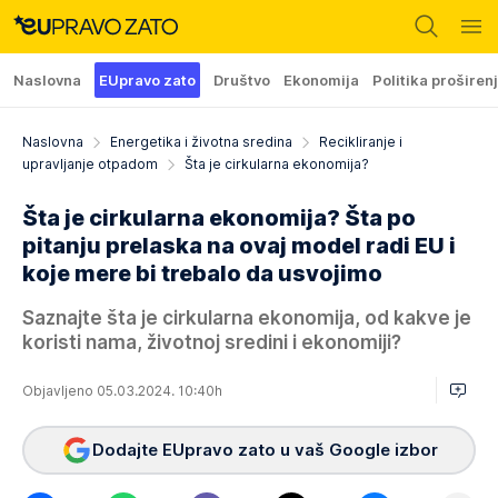
Naslovna
EUpravo zato
Društvo
Ekonomija
Politika proširen
Naslovna
Energetika i životna sredina
Recikliranje i
upravljanje otpadom
Šta je cirkularna ekonomija?
Šta je cirkularna ekonomija? Šta po
pitanju prelaska na ovaj model radi EU i
koje mere bi trebalo da usvojimo
Saznajte šta je cirkularna ekonomija, od kakve je
koristi nama, životnoj sredini i ekonomiji?
Objavljeno 05.03.2024. 10:40h
Dodajte EUpravo zato u vaš Google izbor