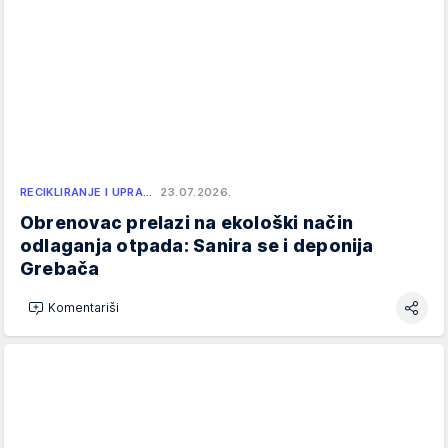
RECIKLIRANJE I UPRA…
23.07.2026.
Obrenovac prelazi na ekološki način
odlaganja otpada: Sanira se i deponija
Grebača
Komentariši