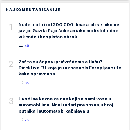
NAJKOMENTARISANIJE
1
Nude platu i od 200.000 dinara, ali se niko ne
javlja: Gazda Paja šokiran iako nudi slobodne
vikende i besplatan obrok
40
2
Zašto su čepovi pričvršćeni za flašu?
Direktiva EU koja je razbesnela Evropljane i te
kako opravdana
35
3
Uvodi se kazna za one koji se sami voze u
automobilima: Novi radari prepoznaju broj
putnika i automatski kažnjavaju
25