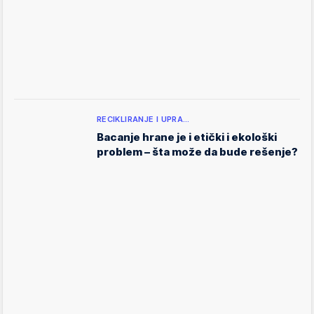
RECIKLIRANJE I UPRA…
Bacanje hrane je i etički i ekološki
problem – šta može da bude rešenje?