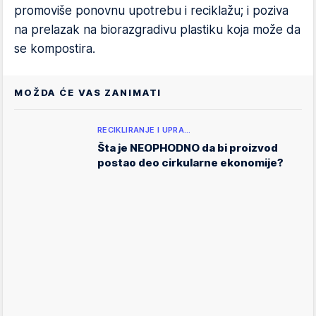
promoviše ponovnu upotrebu i reciklažu; i poziva
na prelazak na biorazgradivu plastiku koja može da
se kompostira.
MOŽDA ĆE VAS ZANIMATI
RECIKLIRANJE I UPRA…
Šta je NEOPHODNO da bi proizvod
postao deo cirkularne ekonomije?