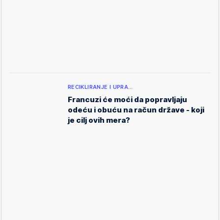
RECIKLIRANJE I UPRA…
Francuzi će moći da popravljaju
odeću i obuću na račun države - koji
je cilj ovih mera?