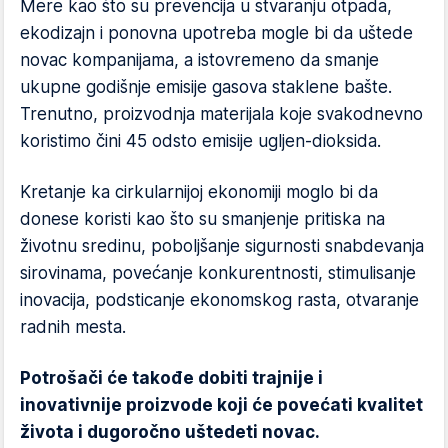
Mere kao što su prevencija u stvaranju otpada,
ekodizajn i ponovna upotreba mogle bi da uštede
novac kompanijama, a istovremeno da smanje
ukupne godišnje emisije gasova staklene bašte.
Trenutno, proizvodnja materijala koje svakodnevno
koristimo čini 45 odsto emisije ugljen-dioksida.
Kretanje ka cirkularnijoj ekonomiji moglo bi da
donese koristi kao što su smanjenje pritiska na
životnu sredinu, poboljšanje sigurnosti snabdevanja
sirovinama, povećanje konkurentnosti, stimulisanje
inovacija, podsticanje ekonomskog rasta, otvaranje
radnih mesta.
Potrošači će takođe dobiti trajnije i
inovativnije proizvode koji će povećati kvalitet
života i dugoročno uštedeti novac.