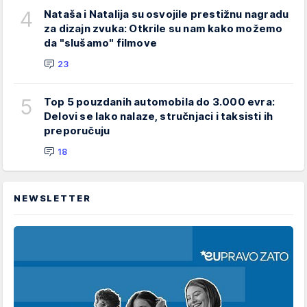
4
Nataša i Natalija su osvojile prestižnu nagradu
za dizajn zvuka: Otkrile su nam kako možemo
da "slušamo" filmove
23
5
Top 5 pouzdanih automobila do 3.000 evra:
Delovi se lako nalaze, stručnjaci i taksisti ih
preporučuju
18
NEWSLETTER