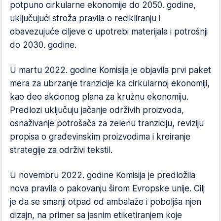
potpuno cirkularne ekonomije do 2050. godine,
uključujući stroža pravila o recikliranju i
obavezujuće ciljeve o upotrebi materijala i potrošnji
do 2030. godine.
U martu 2022. godine Komisija je objavila prvi paket
mera za ubrzanje tranzicije ka cirkularnoj ekonomiji,
kao deo akcionog plana za kružnu ekonomiju.
Predlozi uključuju jačanje održivih proizvoda,
osnaživanje potrošača za zelenu tranziciju, reviziju
propisa o građevinskim proizvodima i kreiranje
strategije za održivi tekstil.
U novembru 2022. godine Komisija je predložila
nova pravila o pakovanju širom Evropske unije. Cilj
je da se smanji otpad od ambalaže i poboljša njen
dizajn, na primer sa jasnim etiketiranjem koje