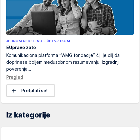
JEDNOM NEDELJNO - ČETVRTKOM
EUpravo zato
Komunikaciona platforma “WMG fondacije” čiji je cilj da
doprinese boljem međusobnom razumevanju, izgradnji
poverenja...
Pregled
Pretplati se!
Iz kategorije