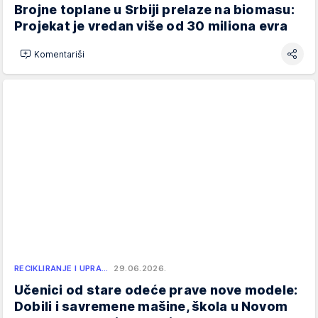
Brojne toplane u Srbiji prelaze na biomasu:
Projekat je vredan više od 30 miliona evra
Komentariši
RECIKLIRANJE I UPRA…
29.06.2026.
Učenici od stare odeće prave nove modele:
Dobili i savremene mašine, škola u Novom