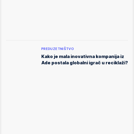
PREDUZETNIŠTVO
Kako je mala inovativna kompanija iz
Ade postala globalni igrač u reciklaži?