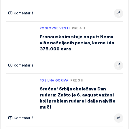
Komentariši
POSLOVNE VESTI
PRE 4 H
Francuska im staje na put: Nema
više neželjenih poziva, kazna i do
375.000 evra
Komentariši
FOSILNA GORIVA
PRE 3 H
Srećno! Srbija obeležava Dan
rudara: Zašto je 6. avgust važan i
koji problem rudare i dalje najviše
muči
Komentariši