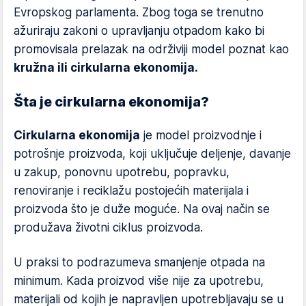
Evropskog parlamenta. Zbog toga se trenutno
ažuriraju zakoni o upravljanju otpadom kako bi
promovisala prelazak na održiviji model poznat kao
kružna ili cirkularna ekonomija.
Šta je cirkularna ekonomija?
Cirkularna ekonomija
je model proizvodnje i
potrošnje proizvoda, koji uključuje deljenje, davanje
u zakup, ponovnu upotrebu, popravku,
renoviranje i reciklažu postojećih materijala i
proizvoda što je duže moguće. Na ovaj način se
produžava životni ciklus proizvoda.
U praksi to podrazumeva smanjenje otpada na
minimum. Kada proizvod više nije za upotrebu,
materijali od kojih je napravljen upotrebljavaju se u