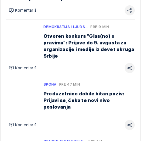
Komentariši
DEMOKRATIJA I LJUDS…
PRE 9 MIN
Otvoren konkurs "Glas(no) o
pravima": Prijave do 9. avgusta za
organizacije i medije iz devet okruga
Srbije
Komentariši
SPONA
PRE 47 MIN
Preduzetnice dobile bitan poziv:
Prijavi se, čeka te novi nivo
poslovanja
Komentariši