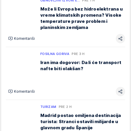
OBNOVLJIVI IZVORI E…
PRE 1 H
Može li Evropa bez hidroelektrana u
vreme klimatskih promena? Visoke
temperature prave problem i
planinskim zemljama
Komentariši
FOSILNA GORIVA
PRE 3 H
Iran ima dogovor: Da li će transport
nafte biti olakšan?
Komentariši
TURIZAM
PRE 2 H
Madrid postao omiljena destinacija
turista: Stranci ostavili milijarde u
glavnom gradu Španije