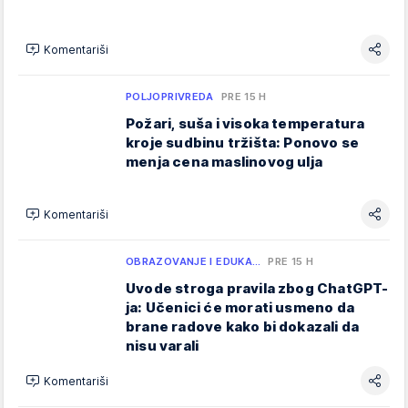
Komentariši
POLJOPRIVREDA
PRE 15 H
Požari, suša i visoka temperatura
kroje sudbinu tržišta: Ponovo se
menja cena maslinovog ulja
Komentariši
OBRAZOVANJE I EDUKA…
PRE 15 H
Uvode stroga pravila zbog ChatGPT-
ja: Učenici će morati usmeno da
brane radove kako bi dokazali da
nisu varali
Komentariši