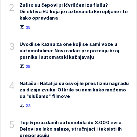
2
Zašto su čepovi pričvršćeni za flašu?
Direktiva EU koja je razbesnela Evropljane i te
kako opravdana
35
3
Uvodi se kazna za one koji se sami voze u
automobilima: Novi radari prepoznaju broj
putnika i automatski kažnjavaju
25
4
Nataša i Natalija su osvojile prestižnu nagradu
za dizajn zvuka: Otkrile su nam kako možemo
da "slušamo" filmove
23
5
Top 5 pouzdanih automobila do 3.000 evra:
Delovi se lako nalaze, stručnjaci i taksisti ih
preporučuju