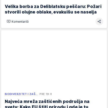
Velika borba za Deliblatsku peščaru: Požari
stvorili olujne oblake, evakuišu se naselja
Komentariši
BIODIVERZITET I ZAŠ…
PRE 19 H
Najveća mreža zaštićenih područja na
svetu: Kako EU štiti prirodu i gde je tu