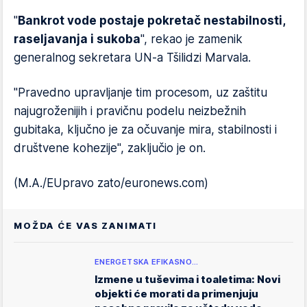
"
Bankrot vode postaje pokretač nestabilnosti,
raseljavanja i sukoba
", rekao je zamenik
generalnog sekretara UN-a Tšilidzi Marvala.
"Pravedno upravljanje tim procesom, uz zaštitu
najugroženijih i pravičnu podelu neizbežnih
gubitaka, ključno je za očuvanje mira, stabilnosti i
društvene kohezije", zaključio je on.
(M.A./EUpravo zato/euronews.com)
MOŽDA ĆE VAS ZANIMATI
ENERGETSKA EFIKASNO…
Izmene u tuševima i toaletima: Novi
objekti će morati da primenjuju