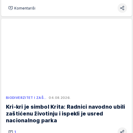
Komentariši
BIODIVERZITET I ZAŠ…
04.08.2026.
Kri-kri je simbol Krita: Radnici navodno ubili
zaštićenu životinju i ispekli je usred
nacionalnog parka
1