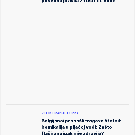
posebna pravila za uštedu vode
RECIKLIRANJE I UPRA…
Belgijanci pronašli tragove štetnih
hemikalija u pijaćoj vodi: Zašto
flaširana ipak nije zdravija?