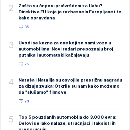
2
Zašto su čepovi pričvršćeni za flašu?
Direktiva EU koja je razbesnela Evropljane i te
kako opravdana
35
3
Uvodi se kazna za one koji se sami voze u
automobilima: Novi radari prepoznaju broj
putnika i automatski kažnjavaju
25
4
Nataša i Natalija su osvojile prestižnu nagradu
za dizajn zvuka: Otkrile su nam kako možemo
da "slušamo" filmove
23
5
Top 5 pouzdanih automobila do 3.000 evra:
Delovi se lako nalaze, stručnjaci i taksisti ih
preporučuju