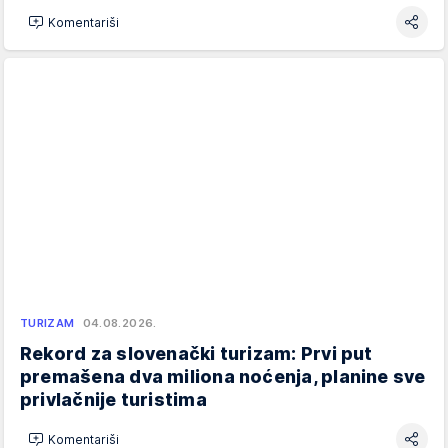
Komentariši
TURIZAM
04.08.2026.
Rekord za slovenački turizam: Prvi put
premašena dva miliona noćenja, planine sve
privlačnije turistima
Komentariši