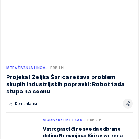
ISTRAŽIVANJA I INOV…
PRE 1 H
Projekat Željka Šarića rešava problem
skupih industrijskih popravki: Robot tada
stupa na scenu
Komentariši
BIODIVERZITET I ZAŠ…
PRE 2 H
Vatrogasci čine sve da odbrane
dolinu Nemanjića: Širi se vatrena