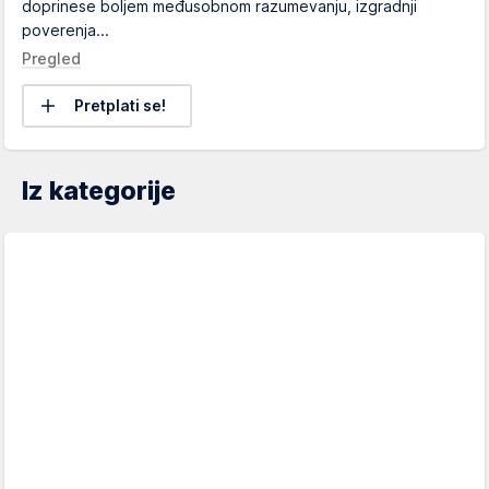
doprinese boljem međusobnom razumevanju, izgradnji
poverenja...
Pregled
Pretplati se!
Iz kategorije