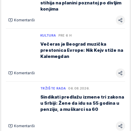
stihija na planini poznatoj po divljim
konjima
Komentariši
KULTURA
PRE 6 H
Večeras je Beograd muzička
prestonica Evrope: Nik Kejv stiže na
Kalemegdan
Komentariši
TRŽIŠTE RADA
06.08.2026.
Sindikati predlažu izmene tri zakona
u Srbiji: Žene da idu sa 55 godina u
penziju, a muškarci sa 60
Komentariši