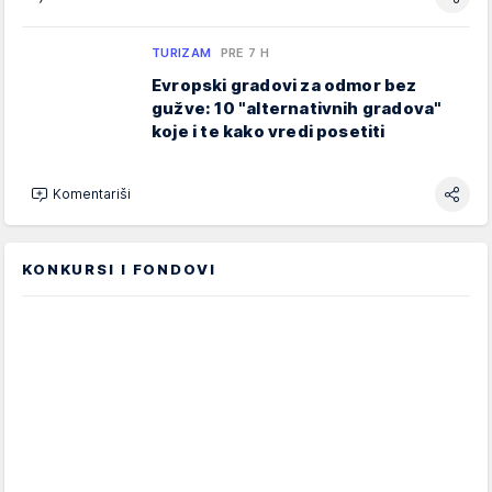
TURIZAM
PRE 7 H
Evropski gradovi za odmor bez
gužve: 10 "alternativnih gradova"
koje i te kako vredi posetiti
Komentariši
KONKURSI I FONDOVI