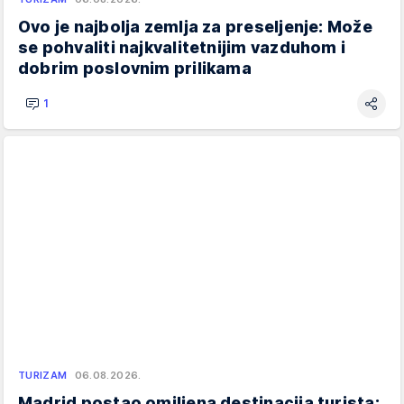
Ovo je najbolja zemlja za preseljenje: Može
se pohvaliti najkvalitetnijim vazduhom i
dobrim poslovnim prilikama
1
TURIZAM
06.08.2026.
Madrid postao omiljena destinacija turista: