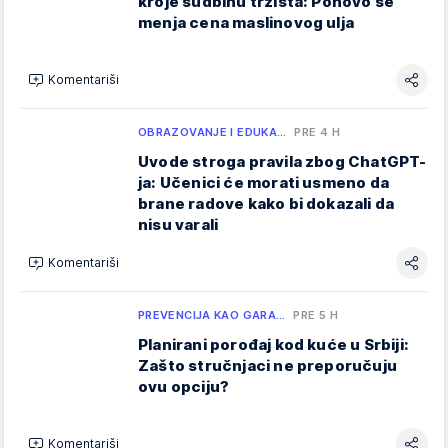
kroje sudbinu tržišta: Ponovo se
menja cena maslinovog ulja
Komentariši
OBRAZOVANJE I EDUKA…
PRE 4 H
Uvode stroga pravila zbog ChatGPT-
ja: Učenici će morati usmeno da
brane radove kako bi dokazali da
nisu varali
Komentariši
PREVENCIJA KAO GARA…
PRE 5 H
Planirani porođaj kod kuće u Srbiji:
Zašto stručnjaci ne preporučuju
ovu opciju?
Komentariši