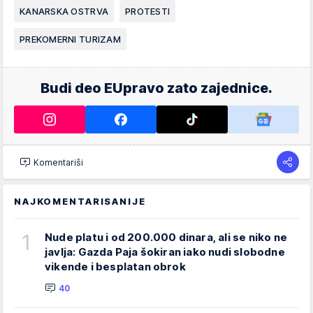
KANARSKA OSTRVA
PROTESTI
PREKOMERNI TURIZAM
Budi deo EUpravo zato zajednice.
Komentariši
NAJKOMENTARISANIJE
1
Nude platu i od 200.000 dinara, ali se niko ne
javlja: Gazda Paja šokiran iako nudi slobodne
vikende i besplatan obrok
40