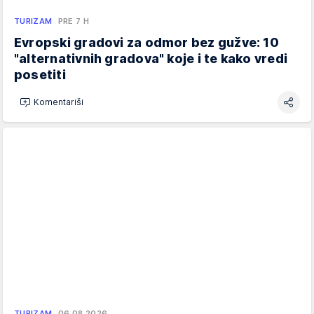
TURIZAM
PRE 7 H
Evropski gradovi za odmor bez gužve: 10
"alternativnih gradova" koje i te kako vredi
posetiti
Komentariši
TURIZAM
06.08.2026.