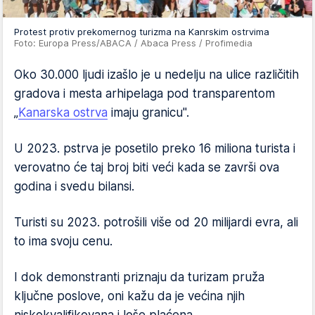
Protest protiv prekomernog turizma na Kanrskim ostrvima
Foto: Europa Press/ABACA / Abaca Press / Profimedia
Oko 30.000 ljudi izašlo je u nedelju na ulice različitih
gradova i mesta arhipelaga pod transparentom
„
Kanarska ostrva
imaju granicu".
U 2023. pstrva je posetilo preko 16 miliona turista i
verovatno će taj broj biti veći kada se završi ova
godina i svedu bilansi.
Turisti su 2023. potrošili više od 20 milijardi evra, ali
to ima svoju cenu.
I dok demonstranti priznaju da turizam pruža
ključne poslove, oni kažu da je većina njih