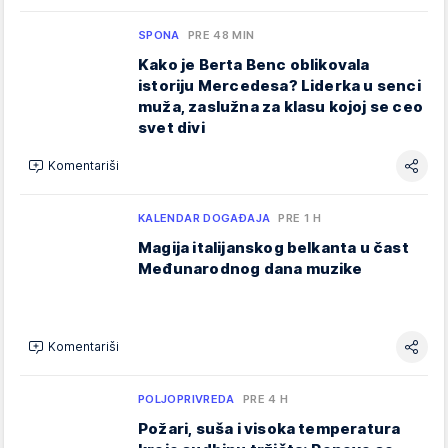
SPONA
PRE 48 MIN
Kako je Berta Benc oblikovala
istoriju Mercedesa? Liderka u senci
muža, zaslužna za klasu kojoj se ceo
svet divi
Komentariši
KALENDAR DOGAĐAJA
PRE 1 H
Magija italijanskog belkanta u čast
Međunarodnog dana muzike
Komentariši
POLJOPRIVREDA
PRE 4 H
Požari, suša i visoka temperatura