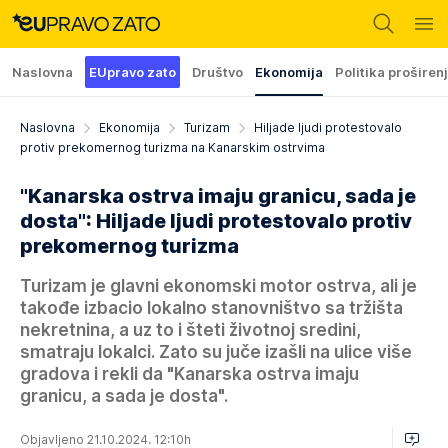
Naslovna
EUpravo zato
Društvo
Ekonomija
Politika proširen
Naslovna
Ekonomija
Turizam
Hiljade ljudi protestovalo
protiv prekomernog turizma na Kanarskim ostrvima
"Kanarska ostrva imaju granicu, sada je
dosta": Hiljade ljudi protestovalo protiv
prekomernog turizma
Turizam je glavni ekonomski motor ostrva, ali je
takođe izbacio lokalno stanovništvo sa tržišta
nekretnina, a uz to i šteti životnoj sredini,
smatraju lokalci. Zato su juče izašli na ulice više
gradova i rekli da "Kanarska ostrva imaju
granicu, a sada je dosta".
Objavljeno 21.10.2024. 12:10h