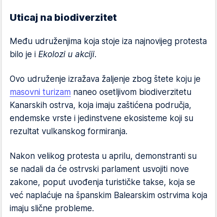
Uticaj na biodiverzitet
Među udruženjima koja stoje iza najnovijeg protesta
bilo je i
Ekolozi u akciji
.
Ovo udruženje izražava žaljenje zbog štete koju je
masovni turizam
naneo osetljivom biodiverzitetu
Kanarskih ostrva, koja imaju zaštićena područja,
endemske vrste i jedinstvene ekosisteme koji su
rezultat vulkanskog formiranja.
Nakon velikog protesta u aprilu, demonstranti su
se nadali da će ostrvski parlament usvojiti nove
zakone, poput uvođenja turističke takse, koja se
već naplaćuje na španskim Balearskim ostrvima koja
imaju slične probleme.