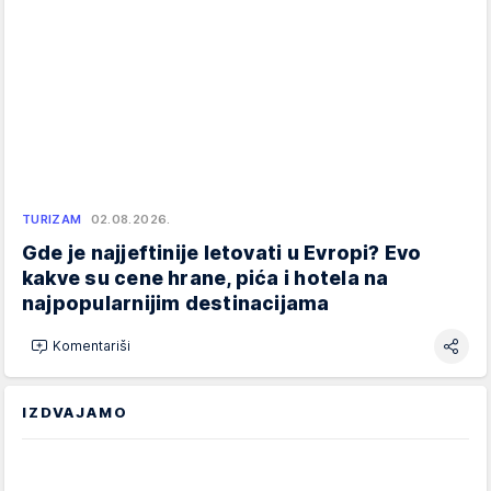
TURIZAM
02.08.2026.
Gde je najjeftinije letovati u Evropi? Evo
kakve su cene hrane, pića i hotela na
najpopularnijim destinacijama
Komentariši
IZDVAJAMO