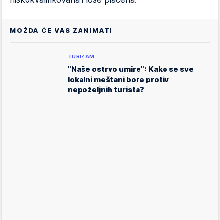
niskokvalifikovana i loše plaćena.
MOŽDA ĆE VAS ZANIMATI
TURIZAM
"Naše ostrvo umire": Kako se sve
lokalni meštani bore protiv
nepoželjnih turista?