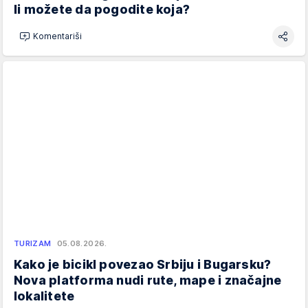
li možete da pogodite koja?
Komentariši
TURIZAM
05.08.2026.
Kako je bicikl povezao Srbiju i Bugarsku?
Nova platforma nudi rute, mape i značajne
lokalitete