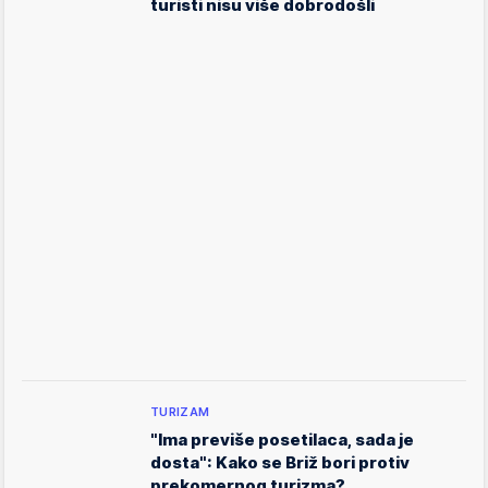
turisti nisu više dobrodošli
TURIZAM
"Ima previše posetilaca, sada je
dosta": Kako se Briž bori protiv
prekomernog turizma?