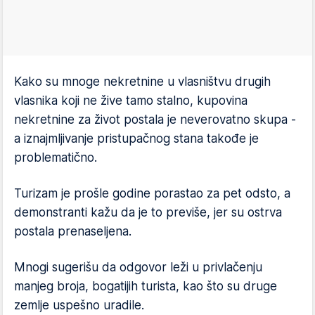
Kako su mnoge nekretnine u vlasništvu drugih
vlasnika koji ne žive tamo stalno, kupovina
nekretnine za život postala je neverovatno skupa -
a iznajmljivanje pristupačnog stana takođe je
problematično.
Turizam je prošle godine porastao za pet odsto, a
demonstranti kažu da je to previše, jer su ostrva
postala prenaseljena.
Mnogi sugerišu da odgovor leži u privlačenju
manjeg broja, bogatijih turista, kao što su druge
zemlje uspešno uradile.