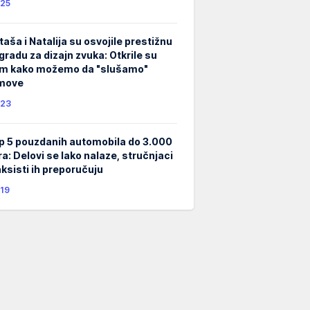
25
taša i Natalija su osvojile prestižnu
gradu za dizajn zvuka: Otkrile su
m kako možemo da "slušamo"
lmove
23
p 5 pouzdanih automobila do 3.000
ra: Delovi se lako nalaze, stručnjaci
taksisti ih preporučuju
19