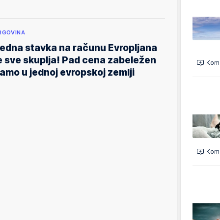
RGOVINA
edna stavka na računu Evropljana
e sve skuplja! Pad cena zabeležen
Kome
amo u jednoj evropskoj zemlji
Kome