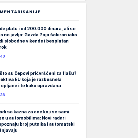
MENTARISANIJE
de platu i od 200.000 dinara, ali se
ko ne javlja: Gazda Paja šokiran iako
di slobodne vikende i besplatan
rok
40
što su čepovi pričvršćeni za flašu?
rektiva EU koja je razbesnela
ropljane i te kako opravdana
36
odi se kazna za one koji se sami
ze u automobilima: Novi radari
epoznaju broj putnika i automatski
žnjavaju