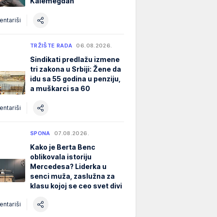
Kalemegdan
ntariši
TRŽIŠTE RADA
06.08.2026.
Sindikati predlažu izmene
tri zakona u Srbiji: Žene da
idu sa 55 godina u penziju,
a muškarci sa 60
ntariši
SPONA
07.08.2026.
Kako je Berta Benc
oblikovala istoriju
Mercedesa? Liderka u
senci muža, zaslužna za
klasu kojoj se ceo svet divi
ntariši