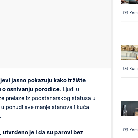
Kome
Kome
ojevi jasno pokazuju kako tržište
u o osnivanju porodice.
Ljudi u
že prelaze iz podstanarskog statusa u
e u ponudi sve manje stanova i kuća
.
Kome
a,
utvrđeno je i da su parovi bez