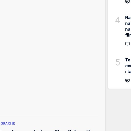
4
Na
na
na
fi
5
To
ev
i 
IGRACIJE