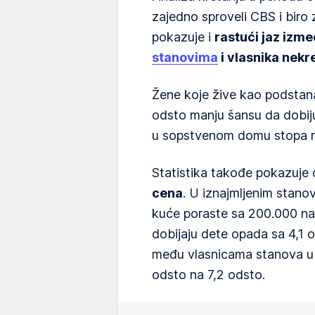
zajedno sproveli CBS i biro
pokazuje i
rastući jaz izme
stanovima
i vlasnika nekr
Žene koje žive kao podstana
odsto manju šansu da dobij
u sopstvenom domu stopa ra
Statistika takođe pokazuje
cena
. U iznajmljenim stan
kuće poraste sa 200.000 na
dobijaju dete opada sa 4,1 
među vlasnicama stanova u i
odsto na 7,2 odsto.