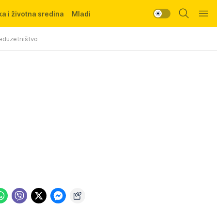
a i životna sredina
Mladi
eduzetništvo