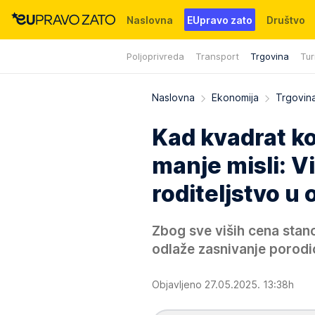
Naslovna
EUpravo zato
Društvo
Poljoprivreda
Transport
Trgovina
Tur
Događaji
News
WMG fondacija
Naslovna
Ekonomija
Trgovin
Kad kvadrat ko
manje misli: V
roditeljstvo u 
Zbog sve viših cena stano
odlaže zasnivanje porodi
Objavljeno 27.05.2025. 13:38h