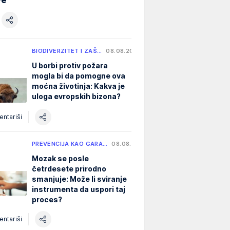
BIODIVERZITET I ZAŠ…
08.08.2026.
U borbi protiv požara
mogla bi da pomogne ova
moćna životinja: Kakva je
uloga evropskih bizona?
ntariši
PREVENCIJA KAO GARA…
08.08.2026.
Mozak se posle
četrdesete prirodno
smanjuje: Može li sviranje
instrumenta da uspori taj
proces?
ntariši