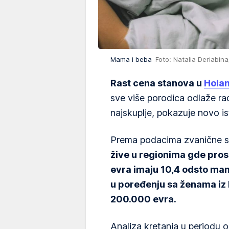
Mama i beba
Foto: Natalia Deriabin
Rast cena stanova u
Holan
sve više porodica odlaže r
najskuplje, pokazuje novo is
Prema podacima zvanične st
žive u regionima gde pro
evra imaju 10,4 odsto ma
u poređenju sa ženama iz 
200.000 evra.
Analiza kretanja u periodu 