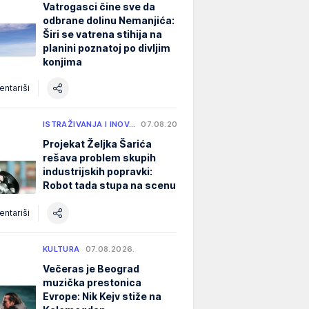
Vatrogasci čine sve da
odbrane dolinu Nemanjića:
Širi se vatrena stihija na
planini poznatoj po divljim
konjima
ntariši
ISTRAŽIVANJA I INOV…
07.08.2026.
Projekat Željka Šarića
rešava problem skupih
industrijskih popravki:
Robot tada stupa na scenu
ntariši
KULTURA
07.08.2026.
Večeras je Beograd
muzička prestonica
Evrope: Nik Kejv stiže na