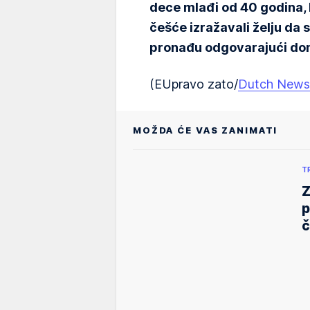
dece mlađi od 40 godina, k
češće izražavali želju da s
pronađu odgovarajući do
(EUpravo zato/
Dutch News
MOŽDA ĆE VAS ZANIMATI
T
Z
p
č