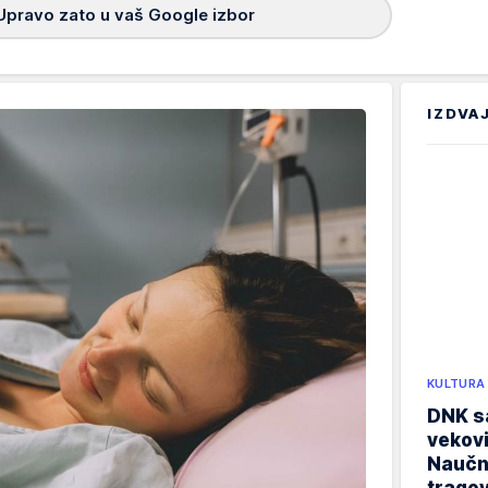
Upravo zato u vaš Google izbor
IZDVA
KULTURA
DNK sa
vekovi
Naučn
trago