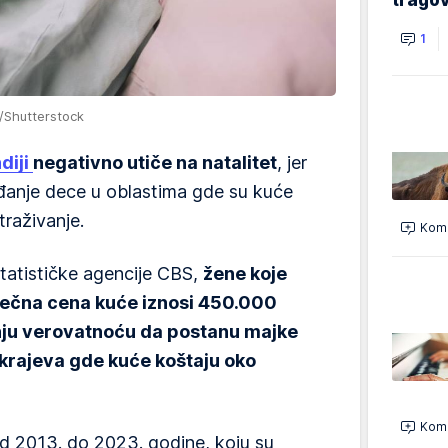
1
a/Shutterstock
diji
negativno utiče na natalitet
, jer
ađanje dece u oblastima gde su kuće
traživanje.
Kome
atističke agencije CBS,
žene koje
sečna cena kuće iznosi 450.000
nju verovatnoću da postanu majke
krajeva gde kuće koštaju oko
Kome
od 2013. do 2023. godine, koju su