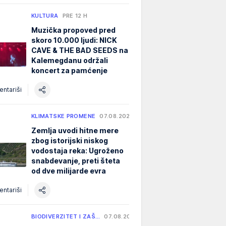
KULTURA
PRE 12 H
Muzička propoved pred
skoro 10.000 ljudi: NICK
CAVE & THE BAD SEEDS na
Kalemegdanu održali
koncert za pamćenje
ntariši
KLIMATSKE PROMENE
07.08.2026.
Zemlja uvodi hitne mere
zbog istorijski niskog
vodostaja reka: Ugroženo
snabdevanje, preti šteta
od dve milijarde evra
ntariši
BIODIVERZITET I ZAŠ…
07.08.2026.