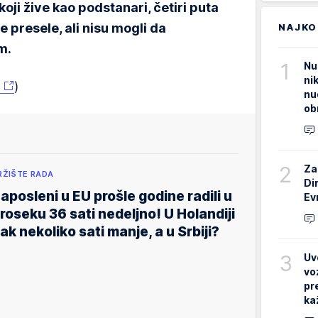
oji žive kao podstanari, četiri puta
e presele, ali nisu mogli da
NAJKO
m.
1
Nu
ni
)
nu
ob
2
Za
RŽIŠTE RADA
Di
aposleni u EU prošle godine radili u
Ev
roseku 36 sati nedeljno! U Holandiji
ak nekoliko sati manje, a u Srbiji?
3
Uv
vo
pr
ka