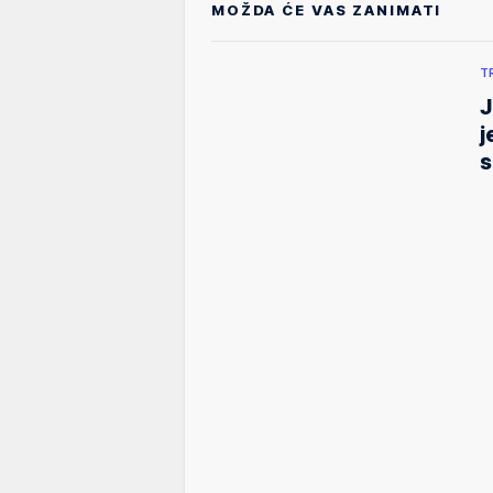
MOŽDA ĆE VAS ZANIMATI
T
J
j
s