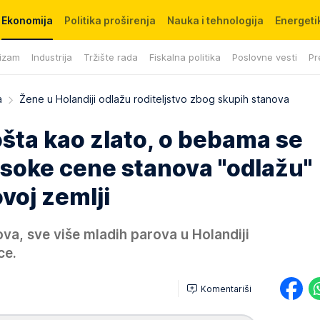
Ekonomija
Politika proširenja
Nauka i tehnologija
Energetik
izam
Industrija
Tržište rada
Fiskalna politika
Poslovne vesti
Pr
a
Žene u Holandiji odlažu roditeljstvo zbog skupih stanova
šta kao zlato, o bebama se
isoke cene stanova "odlažu"
ovoj zemlji
va, sve više mladih parova u Holandiji
ce.
Komentariši