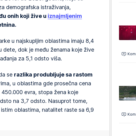
 za demografska istraživanja,
đu onih koji žive u
iznajmljenim
etnina.
rke u najskupljim oblastima imaju 8,4
u dete, dok je među ženama koje žive
Kome
đanja za 5,1 odsto viša.
 da se
razlika produbljuje sa rastom
ovima, u oblastima gde prosečna cena
 450.000 evra, stopa žena koje
odsto na 3,7 odsto. Nasuprot tome,
stim oblastima, natalitet raste sa 6,9
Kome