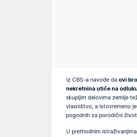
Iz CBS-a navode da
ovi br
nekretnina utiče na odluk
skupljim delovima zemlje te
vlasništvo, a istovremeno j
pogodnih za porodični život
U prethodnim istraživanjim