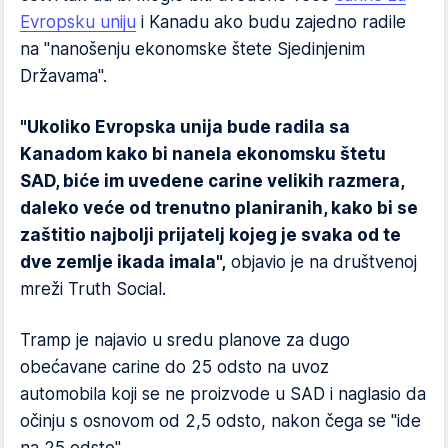
Evropsku uniju
i Kanadu ako budu zajedno radile
na "nanošenju ekonomske štete Sjedinjenim
Državama".
"Ukoliko Evropska unija bude radila sa
Kanadom kako bi nanela ekonomsku štetu
SAD, biće im uvedene carine velikih razmera,
daleko veće od trenutno planiranih, kako bi se
zaštitio najbolji prijatelj kojeg je svaka od te
dve zemlje ikada imala",
objavio je na društvenoj
mreži Truth Social.
Tramp je najavio u sredu planove za dugo
obećavane carine do 25 odsto na uvoz
automobila koji se ne proizvode u SAD i naglasio da
očinju s osnovom od 2,5 odsto, nakon čega se "ide
na 25 odsto".