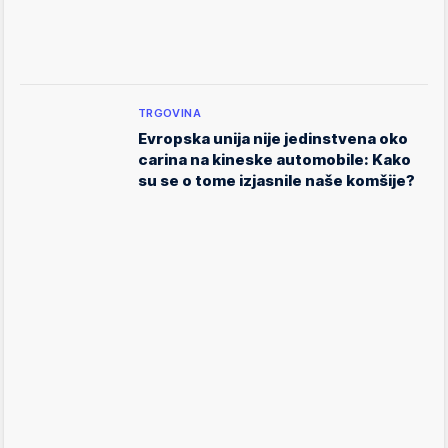
TRGOVINA
Evropska unija nije jedinstvena oko
carina na kineske automobile: Kako
su se o tome izjasnile naše komšije?