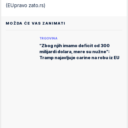
(EUpravo zato.rs)
MOŽDA ĆE VAS ZANIMATI
TRGOVINA
"Zbog njih imamo deficit od 300
milijardi dolara, mere su nužne":
Tramp najavljuje carine na robu iz EU