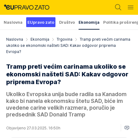
Naslovna
EUpravo zato
Društvo
Ekonomija
Politika proširen
Naslovna
Ekonomija
Trgovina
Tramp preti većim carinama
ukoliko se ekonomski našteti SAD: Kakav odgovor priprema
Evropa?
Tramp preti većim carinama ukoliko se
ekonomski našteti SAD: Kakav odgovor
priprema Evropa?
Ukoliko Evropska unija bude radila sa Kanadom
kako bi nanela ekonomsku štetu SAD, biće im
uvedene carine velikih razmera, poručio je
predsednik SAD Donald Tramp
Objavljeno 27.03.2025. 16:50h