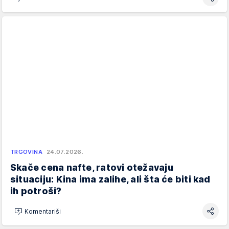
TRGOVINA
24.07.2026.
Skače cena nafte, ratovi otežavaju
situaciju: Kina ima zalihe, ali šta će biti kad
ih potroši?
Komentariši