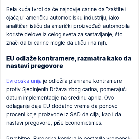
Bela kuća tvrdi da će najnovije carine da "zaštite i
ojačaju" američku automobilsku industriju, iako
analitičari ističu da američki proizvođači automobila
koriste delove iz celog sveta za sastavljanje, što
znači da bi carine mogle da utiču i na njih.
EU odlaže kontramere, razmatra kako da
nastavi pregovore
Evropska unija
je odložila planirane kontramere
protiv Sjedinjenih Država zbog carina, pomerajući
datum implementacije na sredinu aprila. Ovo
odlaganje daje EU dodatno vreme da ponovo
proceni koje proizvode iz SAD da cilja, kao i da
nastavi pregovore, piše Economictimes.
Prvobitno, Evropska komisija je postavila vremenski