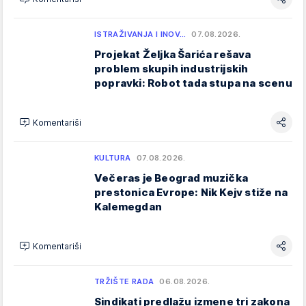
ISTRAŽIVANJA I INOV…
07.08.2026.
Projekat Željka Šarića rešava
problem skupih industrijskih
popravki: Robot tada stupa na scenu
Komentariši
KULTURA
07.08.2026.
Večeras je Beograd muzička
prestonica Evrope: Nik Kejv stiže na
Kalemegdan
Komentariši
TRŽIŠTE RADA
06.08.2026.
Sindikati predlažu izmene tri zakona