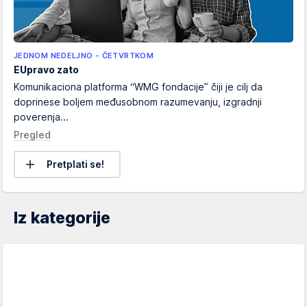
JEDNOM NEDELJNO - ČETVRTKOM
EUpravo zato
Komunikaciona platforma “WMG fondacije” čiji je cilj da
doprinese boljem međusobnom razumevanju, izgradnji
poverenja...
Pregled
Pretplati se!
Iz kategorije