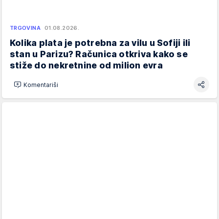
TRGOVINA
01.08.2026.
Kolika plata je potrebna za vilu u Sofiji ili
stan u Parizu? Računica otkriva kako se
stiže do nekretnine od milion evra
Komentariši