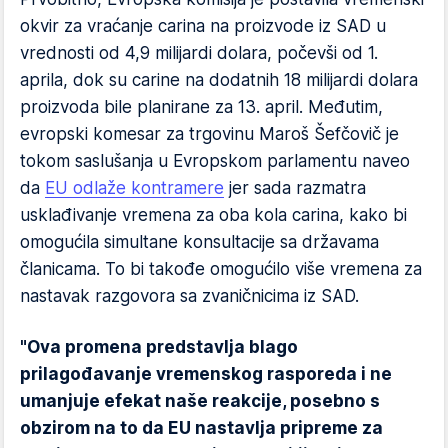
okvir za vraćanje carina na proizvode iz SAD u
vrednosti od 4,9 milijardi dolara, počevši od 1.
aprila, dok su carine na dodatnih 18 milijardi dolara
proizvoda bile planirane za 13. april. Međutim,
evropski komesar za trgovinu Maroš Šefčovič je
tokom saslušanja u Evropskom parlamentu naveo
da
EU odlaže kontramere
jer sada razmatra
usklađivanje vremena za oba kola carina, kako bi
omogućila simultane konsultacije sa državama
članicama. To bi takođe omogućilo više vremena za
nastavak razgovora sa zvaničnicima iz SAD.
"Ova promena predstavlja blago
prilagođavanje vremenskog rasporeda i ne
umanjuje efekat naše reakcije, posebno s
obzirom na to da EU nastavlja pripreme za