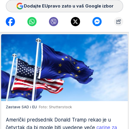
Dodajte EUpravo zato u vaš Google izbor
Zastave SAD i EU
Foto: Shutterstock
Američki predsednik Donald Tramp rekao je u
četvrtak da bi mogle biti uvedene veće
carine za