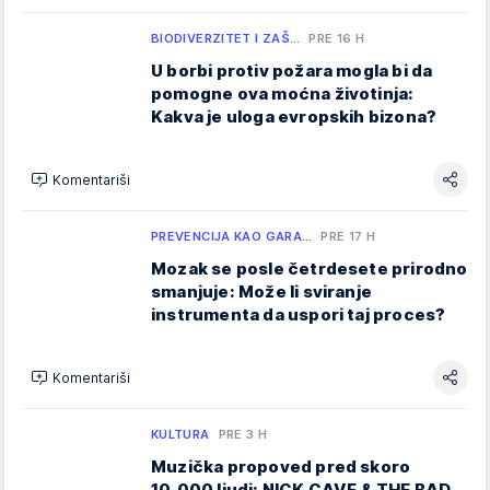
BIODIVERZITET I ZAŠ…
PRE 16 H
U borbi protiv požara mogla bi da
pomogne ova moćna životinja:
Kakva je uloga evropskih bizona?
Komentariši
PREVENCIJA KAO GARA…
PRE 17 H
Mozak se posle četrdesete prirodno
smanjuje: Može li sviranje
instrumenta da uspori taj proces?
Komentariši
KULTURA
PRE 3 H
Muzička propoved pred skoro
10.000 ljudi: NICK CAVE & THE BAD