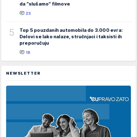
da "slušamo" filmove
23
5
Top 5 pouzdanih automobila do 3.000 evra:
Delovi se lako nalaze, stručnjaci i taksisti ih
preporučuju
18
NEWSLETTER