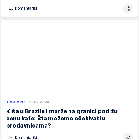
Komentariši
TRGOVINA
24.07.2026.
Kiša u Brazilu i marže na granici podižu
cenu kafe: Šta možemo očekivati u
prodavnicama?
Komentariši