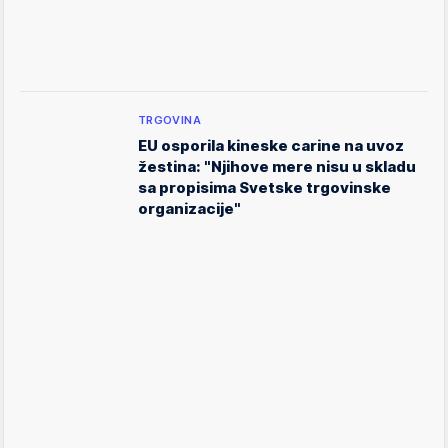
TRGOVINA
EU osporila kineske carine na uvoz
žestina: "Njihove mere nisu u skladu
sa propisima Svetske trgovinske
organizacije"