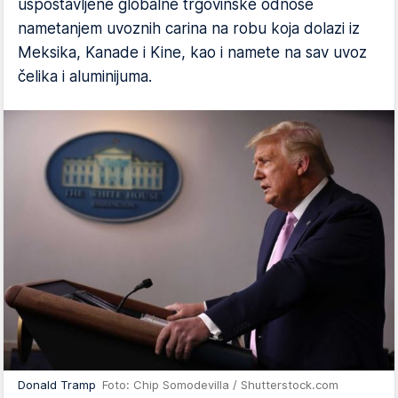
uspostavljene globalne trgovinske odnose
nametanjem uvoznih carina na robu koja dolazi iz
Meksika, Kanade i Kine, kao i namete na sav uvoz
čelika i aluminijuma.
Donald Tramp
Foto: Chip Somodevilla / Shutterstock.com