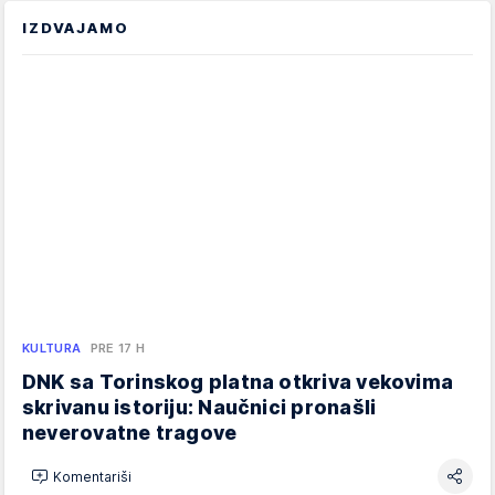
IZDVAJAMO
KULTURA
PRE 17 H
DNK sa Torinskog platna otkriva vekovima
skrivanu istoriju: Naučnici pronašli
neverovatne tragove
Komentariši