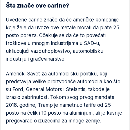
Šta znače ove carine?
Uvedene carine znače da će američke kompanije
koje žele da uvoze ove metale morati da plate 25
posto poreza. Očekuje se da će to povećati
troškove u mnogim industrijama u SAD-u,
uključujući vazduhoplovstvo, automobilsku
industriju i građevinarstvo.
Američki Savet za automobilsku politiku, koji
predstavlja velike proizvođače automobila kao što
su Ford, General Motors i Stelantis, takođe je
izrazio zabrinutost. Tokom svog prvog mandata
2018. godine, Tramp je nametnuo tarife od 25
posto na čelik i 10 posto na aluminijum, ali je kasnije
pregovarao o izuzećima za mnoge zemlje.