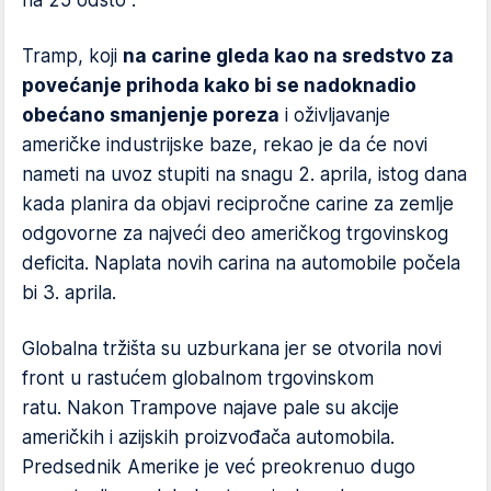
Tramp, koji
na carine gleda kao na sredstvo za
povećanje prihoda kako bi se nadoknadio
obećano smanjenje poreza
i oživljavanje
američke industrijske baze, rekao je da će novi
nameti na uvoz stupiti na snagu 2. aprila, istog dana
kada planira da objavi recipročne carine za zemlje
odgovorne za najveći deo američkog trgovinskog
deficita. Naplata novih carina na automobile počela
bi 3. aprila.
Globalna tržišta su uzburkana jer se otvorila novi
front u rastućem globalnom trgovinskom
ratu. Nakon Trampove najave pale su akcije
američkih i azijskih proizvođača automobila.
Predsednik Amerike je već preokrenuo dugo