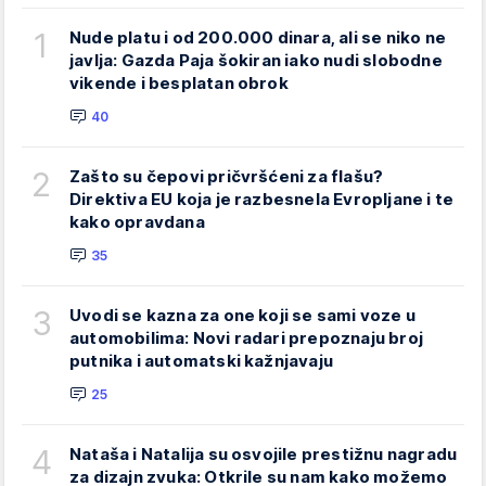
1
Nude platu i od 200.000 dinara, ali se niko ne
javlja: Gazda Paja šokiran iako nudi slobodne
vikende i besplatan obrok
40
2
Zašto su čepovi pričvršćeni za flašu?
Direktiva EU koja je razbesnela Evropljane i te
kako opravdana
35
3
Uvodi se kazna za one koji se sami voze u
automobilima: Novi radari prepoznaju broj
putnika i automatski kažnjavaju
25
4
Nataša i Natalija su osvojile prestižnu nagradu
za dizajn zvuka: Otkrile su nam kako možemo