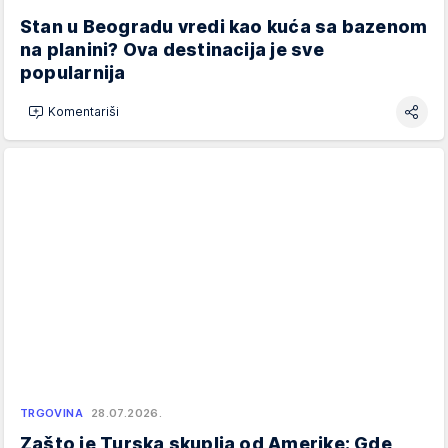
Stan u Beogradu vredi kao kuća sa bazenom
na planini? Ova destinacija je sve
popularnija
Komentariši
TRGOVINA
28.07.2026.
Zašto je Turska skuplja od Amerike: Gde