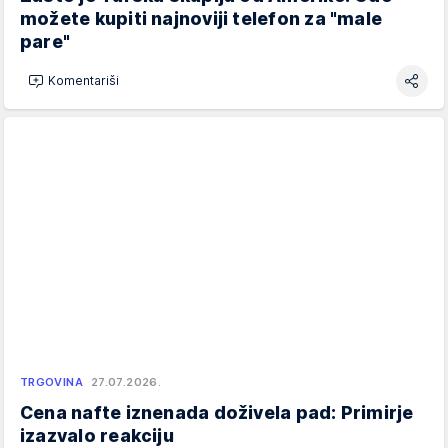
možete kupiti najnoviji telefon za "male
pare"
Komentariši
TRGOVINA
27.07.2026.
Cena nafte iznenada doživela pad: Primirje
izazvalo reakciju