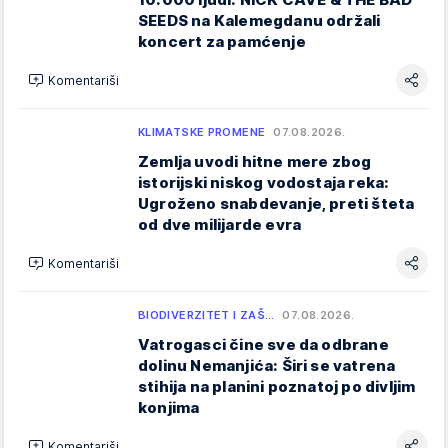
SEEDS na Kalemegdanu održali
koncert za pamćenje
Komentariši
KLIMATSKE PROMENE
07.08.2026.
Zemlja uvodi hitne mere zbog
istorijski niskog vodostaja reka:
Ugroženo snabdevanje, preti šteta
od dve milijarde evra
Komentariši
BIODIVERZITET I ZAŠ…
07.08.2026.
Vatrogasci čine sve da odbrane
dolinu Nemanjića: Širi se vatrena
stihija na planini poznatoj po divljim
konjima
Komentariši