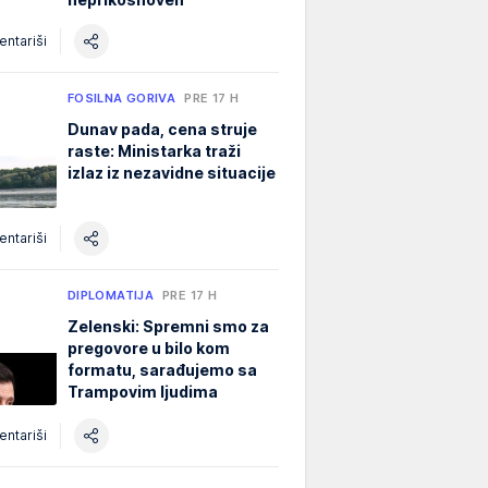
ntariši
FOSILNA GORIVA
PRE 17 H
Dunav pada, cena struje
raste: Ministarka traži
izlaz iz nezavidne situacije
ntariši
DIPLOMATIJA
PRE 17 H
Zelenski: Spremni smo za
pregovore u bilo kom
formatu, sarađujemo sa
Trampovim ljudima
ntariši