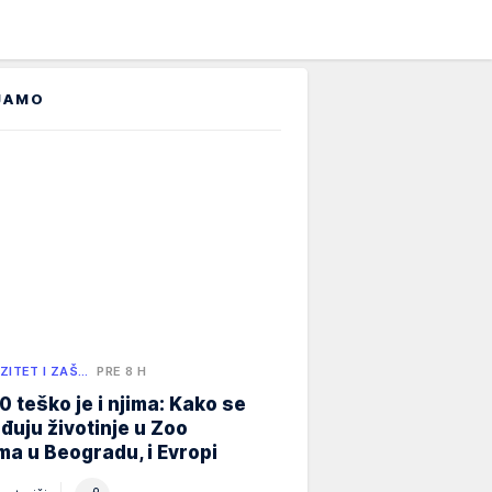
JAMO
ZITET I ZAŠ…
PRE 8 H
0 teško je i njima: Kako se
đuju životinje u Zoo
ma u Beogradu, i Evropi