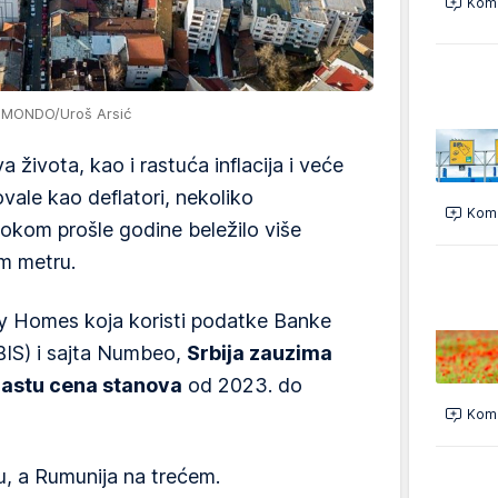
Kome
: MONDO/Uroš Arsić
 života, kao i rastuća inflacija i veće
ale kao deflatori, nekoliko
Kome
 tokom prošle godine beležilo više
m metru.
ay Homes koja koristi podatke Banke
IS) i sajta Numbeo,
Srbija zauzima
rastu cena stanova
od 2023. do
Kome
u, a Rumunija na trećem.