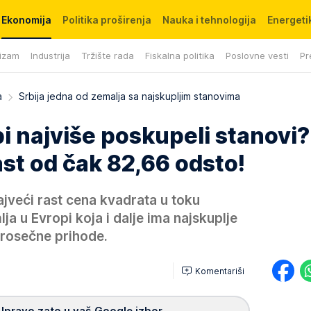
Ekonomija
Politika proširenja
Nauka i tehnologija
Energetik
izam
Industrija
Tržište rada
Fiskalna politika
Poslovne vesti
Pr
a
Srbija jedna od zemalja sa najskupljim stanovima
i najviše poskupeli stanovi?
ast od čak 82,66 odsto!
ajveći rast cena kvadrata u toku
ja u Evropi koja i dalje ima najskuplje
 prosečne prihode.
Komentariši
Upravo zato u vaš Google izbor