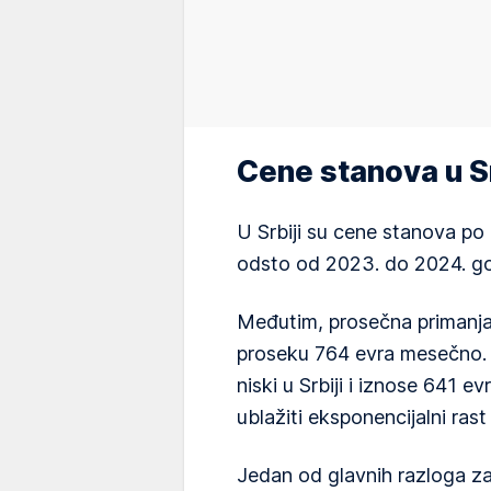
Cene stanova u Sr
U Srbiji su cene stanova p
odsto od 2023. do 2024. go
Međutim, prosečna primanja ni
proseku 764 evra mesečno. I
niski u Srbiji i iznose 641
ublažiti eksponencijalni ra
Jedan od glavnih razloga za