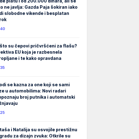
de platu i od 200.000 dinara, ali se
ko ne javlja: Gazda Paja šokiran iako
di slobodne vikende i besplatan
rok
40
što su čepovi pričvršćeni za flašu?
rektiva EU koja je razbesnela
ropljane i te kako opravdana
35
odi se kazna za one koji se sami
ze u automobilima: Novi radari
epoznaju broj putnika i automatski
žnjavaju
25
taša i Natalija su osvojile prestižnu
gradu za dizajn zvuka: Otkrile su