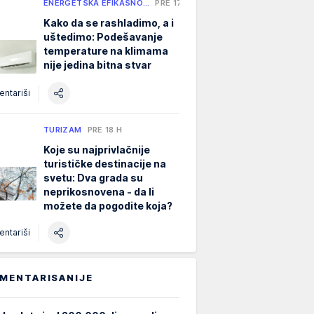
ENERGETSKA EFIKASNO…
PRE 17 H
Kako da se rashladimo, a i
uštedimo: Podešavanje
temperature na klimama
nije jedina bitna stvar
ntariši
TURIZAM
PRE 18 H
Koje su najprivlačnije
turističke destinacije na
svetu: Dva grada su
neprikosnovena - da li
možete da pogodite koja?
ntariši
MENTARISANIJE