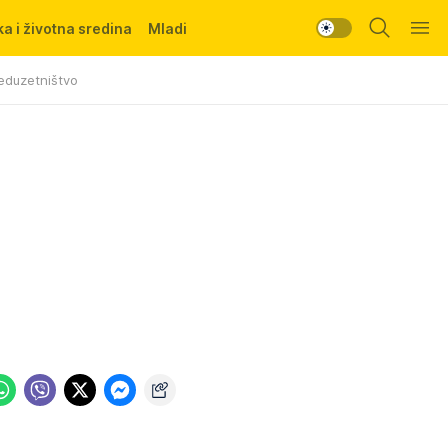
a i životna sredina
Mladi
eduzetništvo