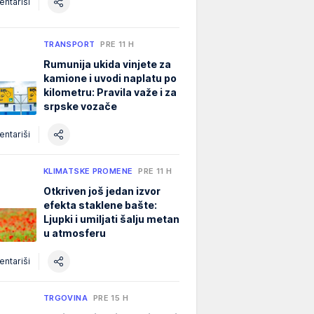
ntariši
TRANSPORT
PRE 11 H
Rumunija ukida vinjete za
kamione i uvodi naplatu po
kilometru: Pravila važe i za
srpske vozače
ntariši
KLIMATSKE PROMENE
PRE 11 H
Otkriven još jedan izvor
efekta staklene bašte:
Ljupki i umiljati šalju metan
u atmosferu
ntariši
TRGOVINA
PRE 15 H