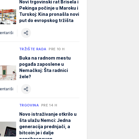
Novi trgovinski rat Brisela i
Pekinga počinje u Maroku i
Turskoj: Kina pronašla novi
put do evropskog tržišta
ntariši
TRŽIŠTE RADA
PRE 10 H
Buka na radnom mestu
pogađa zaposlene u
Nemačkoj: Šta radnici
žele?
ntariši
TRGOVINA
PRE 14 H
Novo istraživanje otkrilo u
šta ulažu Nemci: Jedna
generacija prednjači, a
bitcoin je i dalje
neprikosnoven