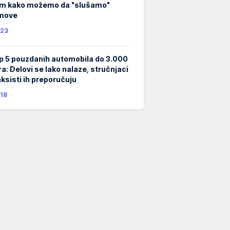
m kako možemo da "slušamo"
lmove
23
p 5 pouzdanih automobila do 3.000
ra: Delovi se lako nalaze, stručnjaci
taksisti ih preporučuju
18