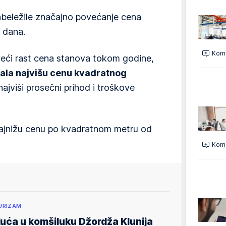
abeležile značajno povećanje cena
 dana.
Kome
jveći rast cena stanova tokom godine,
ržala najvišu cenu kvadratnog
 najviši prosečni prihod i troškove
najnižu cenu po kvadratnom metru od
Kome
URIZAM
uća u komšiluku Džordža Klunija