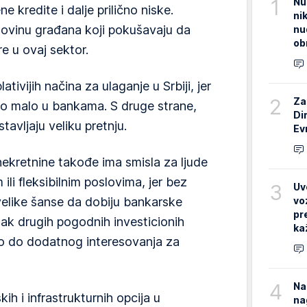
1
Nu
 kredite i dalje prilično niske.
ni
movinu građana koji pokušavaju da
nu
ob
e u ovaj sektor.
tivijih načina za ulaganje u Srbiji, jer
2
Za
lo malo u bankama. S druge strane,
Di
stavljaju veliku pretnju.
Ev
nekretnine takođe ima smisla za ljude
 ili fleksibilnim poslovima, jer bez
3
Uv
vo
elike šanse da dobiju bankarske
pr
ak drugih pogodnih investicionih
ka
o do dodatnog interesovanja za
4
Na
skih i infrastrukturnih opcija u
na