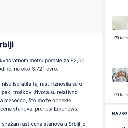
Kome
biji
o kvadratnom metru porasle za 82,66
dine, na oko 3.721 evro.
su ispratila taj rast i iznosila su u
pak, troškovi života su relativno
Kome
 evra mesečno, što može donekle
st cena stanova, prenosi Euronews.
NAJKO
 snažan rast cena stanova u Srbiji je