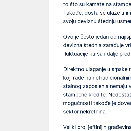
to što su kamate na stambene
Takođe, dosta se ulaže u i
svoju deviznu štednju usmer
Ovo je često jedan od najispla
devizna štednja zarađuje vr
fluktuacije kursa i dalje pred
Direktno ulaganje u srpske 
koji rade na netradicionalnim
stalnog zaposlenja nemaju v
stambene kredite. Nedostat
mogućnosti takođe je dove
sektor nekretnina.
Veliki broj jeftinijih građevin