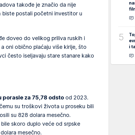
na
gradova takođe je značio da nije
fi
 biste postali početni investitor u
5
To
đe doveo do velikog priliva ruskih i
ev
 a oni obično plaćaju više kirije, što
i 
i često iseljavaju stare stanare kako
u porasle za 75,78 odsto
od 2023.
 čemu su troškovi života u proseku bili
znosili su 828 dolara mesečno.
bile skoro duplo veće od srpske
4 dolara mesečno.