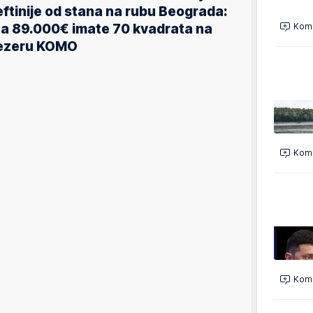
eftinije od stana na rubu Beograda:
a 89.000€ imate 70 kvadrata na
Kome
ezeru KOMO
Kome
Kome