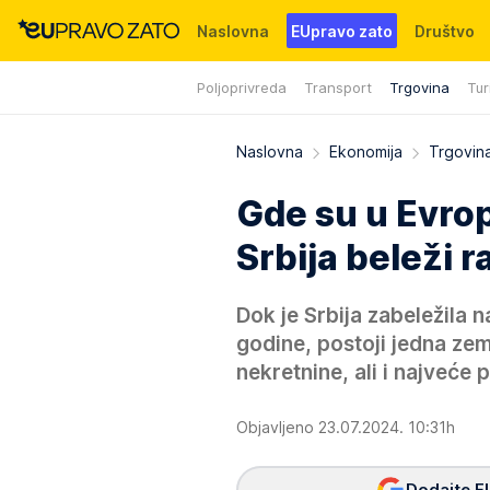
Naslovna
EUpravo zato
Društvo
Poljoprivreda
Transport
Trgovina
Tur
Događaji
News
WMG fondacija
Naslovna
Ekonomija
Trgovin
Gde su u Evrop
Srbija beleži r
Dok je Srbija zabeležila n
godine, postoji jedna zeml
nekretnine, ali i najveće
Objavljeno 23.07.2024. 10:31h
Dodajte E