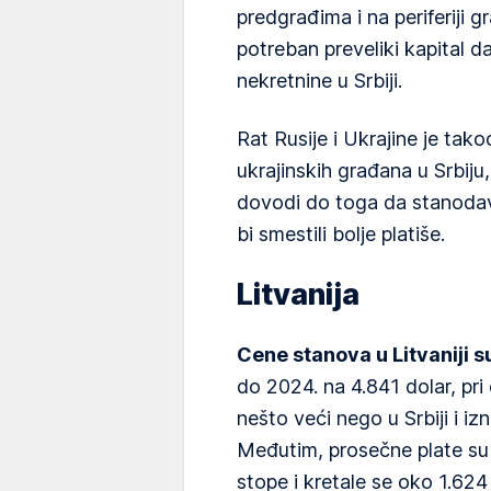
predgrađima i na periferiji 
potreban preveliki kapital da
nekretnine u Srbiji.
Rat Rusije i Ukrajine je tako
ukrajinskih građana u Srbiju,
dovodi do toga da stanodavc
bi smestili bolje platiše.
Litvanija
Cene stanova u Litvaniji s
do 2024. na 4.841 dolar, pri
nešto veći nego u Srbiji i i
Međutim, prosečne plate su 
stope i kretale se oko 1.62