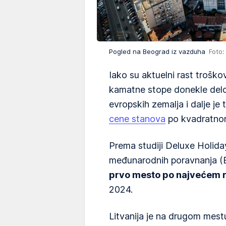
Pogled na Beograd iz vazduha
Foto
Iako su aktuelni rast troškova
kamatne stope donekle delov
evropskih zemalja i dalje je
cene stanova
po kvadratno
Prema studiji Deluxe Holid
međunarodnih poravnanja (B
prvo mesto po najvećem 
2024.
Litvanija je na drugom mest