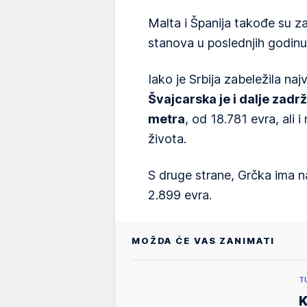
Malta i Španija takođe su z
stanova u poslednjih godinu
Iako je Srbija zabeležila na
Švajcarska je i dalje zad
metra
, od 18.781 evra, ali i
života.
S druge strane, Grčka ima 
2.899 evra.
MOŽDA ĆE VAS ZANIMATI
T
K