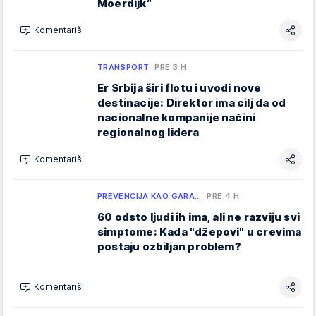
Moerdijk“
Komentariši
TRANSPORT
PRE 3 H
Er Srbija širi flotu i uvodi nove
destinacije: Direktor ima cilj da od
nacionalne kompanije načini
regionalnog lidera
Komentariši
PREVENCIJA KAO GARA…
PRE 4 H
60 odsto ljudi ih ima, ali ne razviju svi
simptome: Kada "džepovi" u crevima
postaju ozbiljan problem?
Komentariši