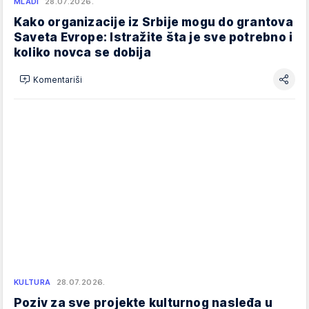
MLADI
28.07.2026.
Kako organizacije iz Srbije mogu do grantova
Saveta Evrope: Istražite šta je sve potrebno i
koliko novca se dobija
Komentariši
KULTURA
28.07.2026.
Poziv za sve projekte kulturnog nasleđa u