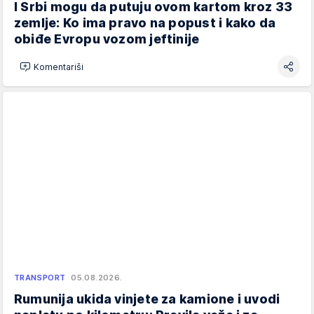
I Srbi mogu da putuju ovom kartom kroz 33
zemlje: Ko ima pravo na popust i kako da
obiđe Evropu vozom jeftinije
Komentariši
TRANSPORT
05.08.2026.
Rumunija ukida vinjete za kamione i uvodi