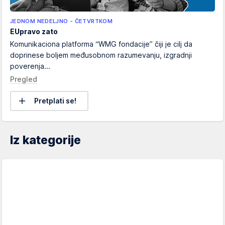
JEDNOM NEDELJNO - ČETVRTKOM
EUpravo zato
Komunikaciona platforma “WMG fondacije” čiji je cilj da
doprinese boljem međusobnom razumevanju, izgradnji
poverenja...
Pregled
Pretplati se!
Iz kategorije