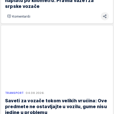
naplatu po kilometru: Pravila važe i za
srpske vozače
Komentariši
TRANSPORT
04.08.2026.
Saveti za vozače tokom velikih vrućina: Ove
predmete ne ostavljajte u vozilu, gume nisu
jedine u problemu