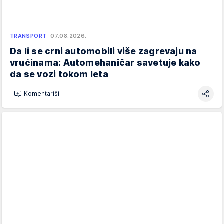
TRANSPORT
07.08.2026.
Da li se crni automobili više zagrevaju na
vrućinama: Automehaničar savetuje kako
da se vozi tokom leta
Komentariši