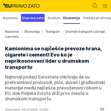
Naslovna
EUpravo zato
Društvo
Ekonomija
Politika proširen
Naslovna
Ekonomija
Transport
Drumski transport u Evropi
u porastu
Kamionima se najčešće prevoze hrana,
cigarete i cement! Evo ko je
neprikosnoveni lider u drumskom
transportu
Najnoviji podaci Eurostata otkrivaju da su
prehrambeni proizvodi, pića, duvan i građevinski
materijal među najčešće prevoženom robom u
EU, dok Poljska čvrsto drži prvo mesto u
drumskom transportu.
Objavljeno 09.07.2025. 15:55h