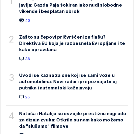
1
javlja: Gazda Paja šokiran iako nudi slobodne
vikende i besplatan obrok
40
2
Zašto su čepovi pričvršćeni za flašu?
Direktiva EU koja je razbesnela Evropljane i te
kako opravdana
36
3
Uvodi se kazna za one koji se sami voze u
automobilima: Novi radari prepoznaju broj
putnika i automatski kažnjavaju
25
4
Nataša i Natalija su osvojile prestižnu nagradu
za dizajn zvuka: Otkrile su nam kako možemo
da "slušamo" filmove