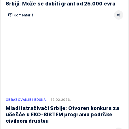
Srbiji: Može se dobiti grant od 25.000 evra
Komentariši
OBRAZOVANJE I EDUKA…
12.02.2026.
Mladi istraživači Srbije: Otvoren konkurs za
učešće u EKO-SISTEM programu podrške
civilnom društvu