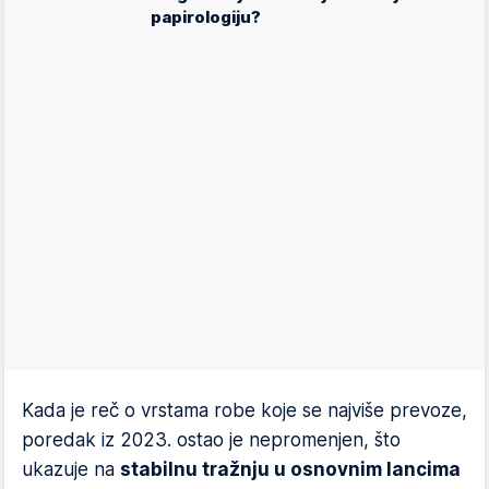
papirologiju?
Kada je reč o vrstama robe koje se najviše prevoze,
poredak iz 2023. ostao je nepromenjen, što
ukazuje na
stabilnu tražnju u osnovnim lancima