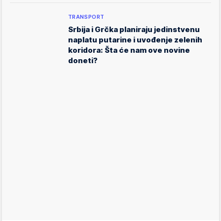
TRANSPORT
Srbija i Grčka planiraju jedinstvenu
naplatu putarine i uvođenje zelenih
koridora: Šta će nam ove novine
doneti?