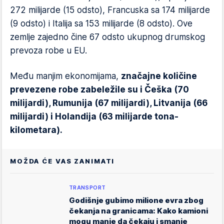
272 milijarde (15 odsto), Francuska sa 174 milijarde
(9 odsto) i Italija sa 153 milijarde (8 odsto). Ove
zemlje zajedno čine 67 odsto ukupnog drumskog
prevoza robe u EU.
Među manjim ekonomijama,
značajne količine
prevezene robe zabeležile su i Češka (70
milijardi), Rumunija (67 milijardi), Litvanija (66
milijardi) i Holandija (63 milijarde tona-
kilometara).
MOŽDA ĆE VAS ZANIMATI
TRANSPORT
Godišnje gubimo milione evra zbog
čekanja na granicama: Kako kamioni
mogu manje da čekaju i smanje