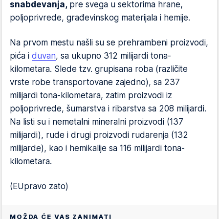
snabdevanja,
pre svega u sektorima hrane,
poljoprivrede, građevinskog materijala i hemije.
Na prvom mestu našli su se prehrambeni proizvodi,
pića i
duvan
, sa ukupno 312 milijardi tona-
kilometara. Slede tzv. grupisana roba (različite
vrste robe transportovane zajedno), sa 237
milijardi tona-kilometara, zatim proizvodi iz
poljoprivrede, šumarstva i ribarstva sa 208 milijardi.
Na listi su i nemetalni mineralni proizvodi (137
milijardi), rude i drugi proizvodi rudarenja (132
milijarde), kao i hemikalije sa 116 milijardi tona-
kilometara.
(EUpravo zato)
MOŽDA ĆE VAS ZANIMATI