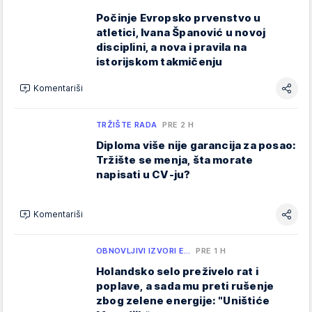
Počinje Evropsko prvenstvo u
atletici, Ivana Španović u novoj
disciplini, a nova i pravila na
istorijskom takmičenju
Komentariši
TRŽIŠTE RADA
PRE 2 H
Diploma više nije garancija za posao:
Tržište se menja, šta morate
napisati u CV-ju?
Komentariši
OBNOVLJIVI IZVORI E…
PRE 1 H
Holandsko selo preživelo rat i
poplave, a sada mu preti rušenje
zbog zelene energije: "Uništiće