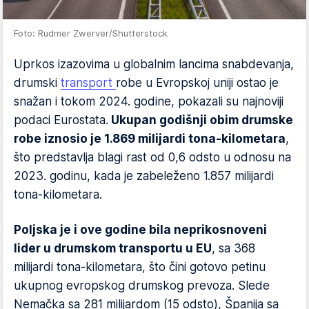
Foto: Rudmer Zwerver/Shutterstock
Uprkos izazovima u globalnim lancima snabdevanja,
drumski
transport
robe u Evropskoj uniji ostao je
snažan i tokom 2024. godine, pokazali su najnoviji
podaci Eurostata.
Ukupan godišnji obim drumske
robe iznosio je 1.869 milijardi tona-kilometara
,
što predstavlja blagi rast od 0,6 odsto u odnosu na
2023. godinu, kada je zabeleženo 1.857 milijardi
tona-kilometara.
Poljska je i ove godine bila neprikosnoveni
lider u drumskom transportu u EU
, sa 368
milijardi tona-kilometara, što čini gotovo petinu
ukupnog evropskog drumskog prevoza. Slede
Nemačka sa 281 milijardom (15 odsto), Španija sa