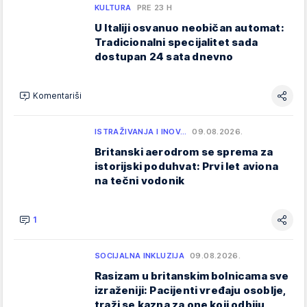
KULTURA
PRE 23 H
U Italiji osvanuo neobičan automat:
Tradicionalni specijalitet sada
dostupan 24 sata dnevno
Komentariši
ISTRAŽIVANJA I INOV…
09.08.2026.
Britanski aerodrom se sprema za
istorijski poduhvat: Prvi let aviona
na tečni vodonik
1
SOCIJALNA INKLUZIJA
09.08.2026.
Rasizam u britanskim bolnicama sve
izraženiji: Pacijenti vređaju osoblje,
traži se kazna za one koji odbiju