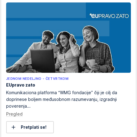
JEDNOM NEDELJNO - ČETVRTKOM
EUpravo zato
Komunikaciona platforma “WMG fondacije” čiji je cilj da
doprinese boljem međusobnom razumevanju, izgradnji
poverenja...
Pregled
Pretplati se!