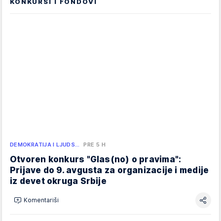
KONKURSI I FONDOVI
DEMOKRATIJA I LJUDS…
PRE 5 H
Otvoren konkurs "Glas(no) o pravima":
Prijave do 9. avgusta za organizacije i medije
iz devet okruga Srbije
Komentariši