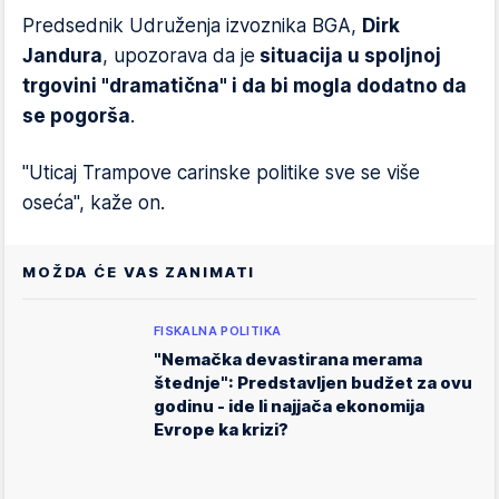
Predsednik Udruženja izvoznika BGA,
Dirk
Jandura
, upozorava da je
situacija u spoljnoj
trgovini "dramatična" i da bi mogla dodatno da
se pogorša
.
"Uticaj Trampove carinske politike sve se više
oseća", kaže on.
MOŽDA ĆE VAS ZANIMATI
FISKALNA POLITIKA
"Nemačka devastirana merama
štednje": Predstavljen budžet za ovu
godinu - ide li najjača ekonomija
Evrope ka krizi?