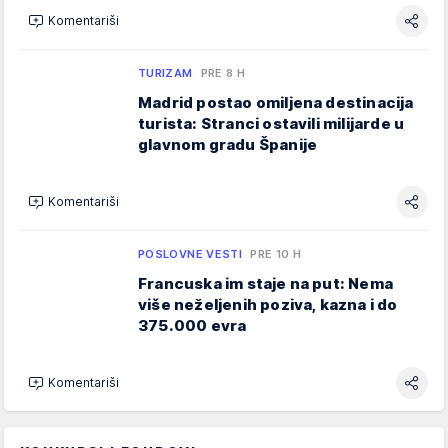
Komentariši
TURIZAM
PRE 8 H
Madrid postao omiljena destinacija
turista: Stranci ostavili milijarde u
glavnom gradu Španije
Komentariši
POSLOVNE VESTI
PRE 10 H
Francuska im staje na put: Nema
više neželjenih poziva, kazna i do
375.000 evra
Komentariši