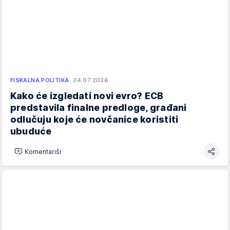
FISKALNA POLITIKA
24.07.2026.
Kako će izgledati novi evro? ECB
predstavila finalne predloge, građani
odlučuju koje će novčanice koristiti
ubuduće
Komentariši