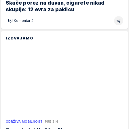
Skače porez na duvan, cigarete nikad
skuplje: 12 evra za paklicu
Komentariši
IZDVAJAMO
ODRŽIVA MOBILNOST
PRE 3 H