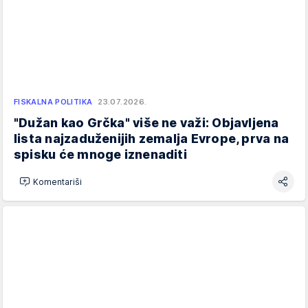
FISKALNA POLITIKA
23.07.2026.
"Dužan kao Grčka" više ne važi: Objavljena
lista najzaduženijih zemalja Evrope, prva na
spisku će mnoge iznenaditi
Komentariši