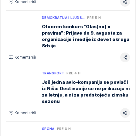
Komentariši
DEMOKRATIJA I LJUDS…
PRE 5 H
Otvoren konkurs "Glas(no) o
pravima": Prijave do 9. avgusta za
organizacije i medije iz devet okruga
Srbije
Komentariši
TRANSPORT
PRE 4 H
Još jedna avio-kompanija se povlači
iz Niša: Destinacije se ne prikazuju ni
za letnju, a ni za predstojeću zimsku
sezonu
Komentariši
SPONA
PRE 6 H