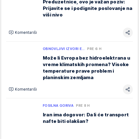
Preduzetnice, ovo je važan poziv:
Prijavite se i podignite poslovanje na
viši nivo
Komentariši
OBNOVLJIVI IZVORI E…
PRE 6 H
Može li Evropa bez hidroelektrana u
vreme klimatskih promena? Visoke
temperature prave problem i
planinskim zemljama
Komentariši
FOSILNA GORIVA
PRE 8 H
Iran ima dogovor: Da li će transport
nafte biti olakšan?