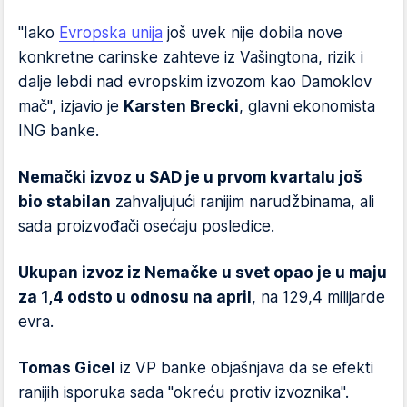
"Iako
Evropska unija
još uvek nije dobila nove
konkretne carinske zahteve iz Vašingtona, rizik i
dalje lebdi nad evropskim izvozom kao Damoklov
mač", izjavio je
Karsten Brecki
, glavni ekonomista
ING banke.
Nemački izvoz u SAD je u prvom kvartalu još
bio stabilan
zahvaljujući ranijim narudžbinama, ali
sada proizvođači osećaju posledice.
Ukupan izvoz iz Nemačke u svet opao je u maju
za 1,4 odsto u odnosu na april
, na 129,4 milijarde
evra.
Tomas Gicel
iz VP banke objašnjava da se efekti
ranijih isporuka sada "okreću protiv izvoznika".