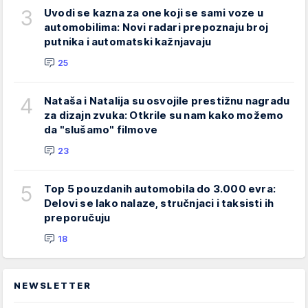
3
Uvodi se kazna za one koji se sami voze u
automobilima: Novi radari prepoznaju broj
putnika i automatski kažnjavaju
25
4
Nataša i Natalija su osvojile prestižnu nagradu
za dizajn zvuka: Otkrile su nam kako možemo
da "slušamo" filmove
23
5
Top 5 pouzdanih automobila do 3.000 evra:
Delovi se lako nalaze, stručnjaci i taksisti ih
preporučuju
18
NEWSLETTER