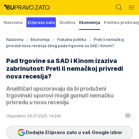
Naslovna
EUpravo zato
Društvo
Ekonomija
Politika proširen
Naslovna
Ekonomija
Fiskalna politika
Preti li nemačkoj
privredi nova recesija zbog pada trgovine sa SAD i Kinom?
Pad trgovine sa SAD i Kinom izaziva
zabrinutost: Preti li nemačkoj privredi
nova recesija?
Analitičari upozoravaju da bi produženi
trgovinski sporovi mogli gurnuti nemačku
privredu u novu recesiju.
Objavljeno 09.07.2025. 14:29h
Dodajte EUpravo zato u vaš Google izbor