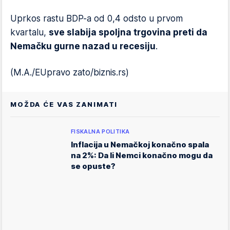
Uprkos rastu BDP-a od 0,4 odsto u prvom
kvartalu,
sve slabija spoljna trgovina preti da
Nemačku gurne nazad u recesiju
.
(M.A./EUpravo zato/biznis.rs)
MOŽDA ĆE VAS ZANIMATI
FISKALNA POLITIKA
Inflacija u Nemačkoj konačno spala
na 2%: Da li Nemci konačno mogu da
se opuste?