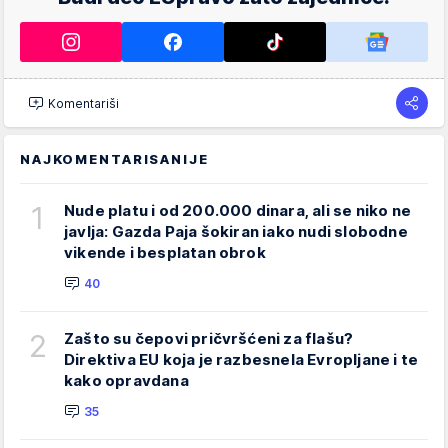
Komentariši
NAJKOMENTARISANIJE
1
Nude platu i od 200.000 dinara, ali se niko ne
javlja: Gazda Paja šokiran iako nudi slobodne
vikende i besplatan obrok
40
2
Zašto su čepovi pričvršćeni za flašu?
Direktiva EU koja je razbesnela Evropljane i te
kako opravdana
35