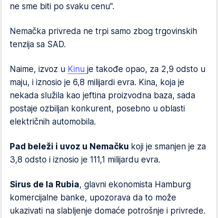
ne sme biti po svaku cenu".
Nemačka privreda ne trpi samo zbog trgovinskih
tenzija sa SAD.
Naime, izvoz u
Kinu
je takođe opao, za 2,9 odsto u
maju, i iznosio je 6,8 milijardi evra. Kina, koja je
nekada služila kao jeftina proizvodna baza, sada
postaje ozbiljan konkurent, posebno u oblasti
električnih automobila.
Pad beleži i uvoz u Nemačku
koji je smanjen je za
3,8 odsto i iznosio je 111,1 milijardu evra.
Sirus de la Rubia
, glavni ekonomista Hamburg
komercijalne banke, upozorava da to može
ukazivati na slabljenje domaće potrošnje i privrede.