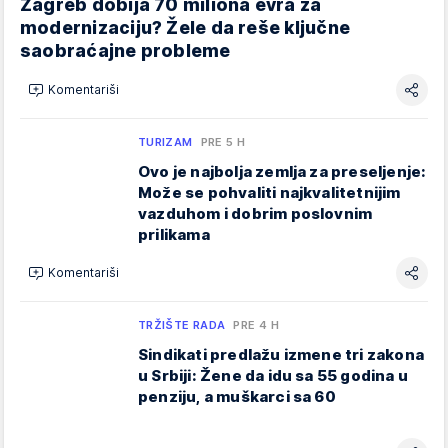
Zagreb dobija 70 miliona evra za
modernizaciju? Žele da reše ključne
saobraćajne probleme
Komentariši
TURIZAM
PRE 5 H
Ovo je najbolja zemlja za preseljenje:
Može se pohvaliti najkvalitetnijim
vazduhom i dobrim poslovnim
prilikama
Komentariši
TRŽIŠTE RADA
PRE 4 H
Sindikati predlažu izmene tri zakona
u Srbiji: Žene da idu sa 55 godina u
penziju, a muškarci sa 60