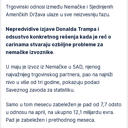
Trgovinski odnosi između Nemačke i Sjedinjenih
Američkih Država ulaze u sve neizvesniju fazu.
Nepredvidive izjave Donalda Trampa i
odsustvo konkretnog rešenja kada je reč o
carinama stvaraju ozbiljne probleme za
nemačke izvoznike
.
U maju je izvoz iz Nemačke u SAD, njenog
najvažnijeg trgovinskog partnera, pao na najniži
nivo u više od tri godine, pokazuju podaci
Saveznog zavoda za statistiku.
Samo u tom mesecu zabeležen je pad od 7,7 odsto
u odnosu na april, na ukupno 12,1 milijardu evra.
Pad je zabeležen i prethodnog meseca.