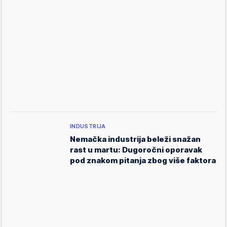
INDUSTRIJA
Nemačka industrija beleži snažan
rast u martu: Dugoročni oporavak
pod znakom pitanja zbog više faktora