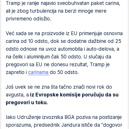
Tramp je ranije najavio sveobuhvatan paket carina,
ali je zbog turbulencija na berzi mnoge mere
privremeno odložio.
Već sada se na proizvode iz EU primenjuje osnovna
carina od 10 odsto, dok se dodatne dažbine od 25
odsto odnose na uvoz automobila i auto-delova, a
na čelik i aluminijum čak 50 odsto. U slučaju da
pregovori sa EU ne donesu rezultat, Tramp je
zapretio i
carinama
do 50 odsto.
Još uvek se ne zna šta tačno znači novi rok do
avgusta, a
iz Evropske komisije poručuju da su
pregovori u toku.
Iako Udruženje izvoznika BGA poziva na postizanje
sporazuma, predsednik Jandura ističe da "dogovor