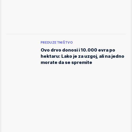
PREDUZETNIŠTVO
Ovo drvo donosi i 10.000 evra po
hektaru: Lako je za uzgoj, ali na jedno
morate da se spremite