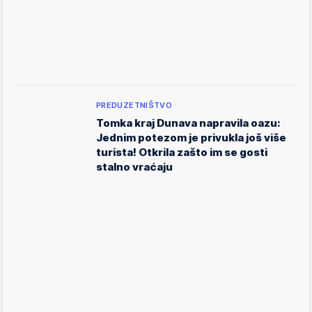
PREDUZETNIŠTVO
Tomka kraj Dunava napravila oazu:
Jednim potezom je privukla još više
turista! Otkrila zašto im se gosti
stalno vraćaju