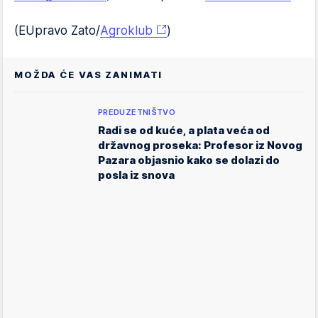
(EUpravo Zato/
Agroklub
)
MOŽDA ĆE VAS ZANIMATI
PREDUZETNIŠTVO
Radi se od kuće, a plata veća od
državnog proseka: Profesor iz Novog
Pazara objasnio kako se dolazi do
posla iz snova