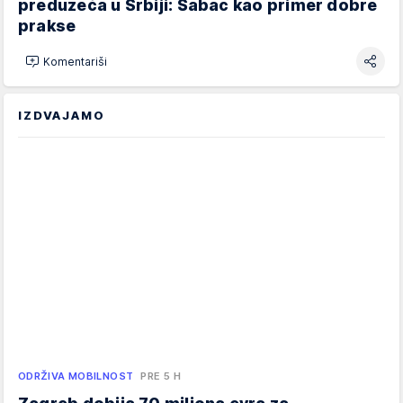
preduzeća u Srbiji: Šabac kao primer dobre
prakse
Komentariši
IZDVAJAMO
ODRŽIVA MOBILNOST
PRE 5 H