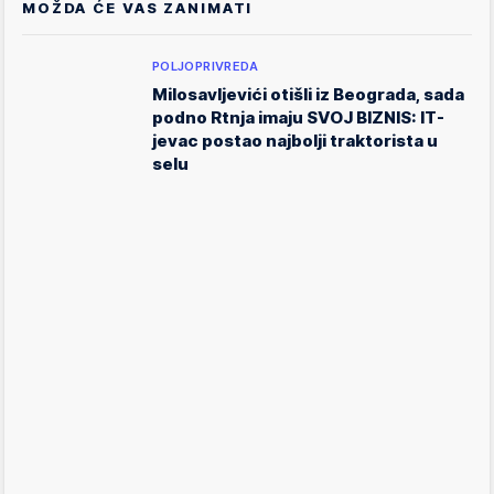
MOŽDA ĆE VAS ZANIMATI
POLJOPRIVREDA
Milosavljevići otišli iz Beograda, sada
podno Rtnja imaju SVOJ BIZNIS: IT-
jevac postao najbolji traktorista u
selu