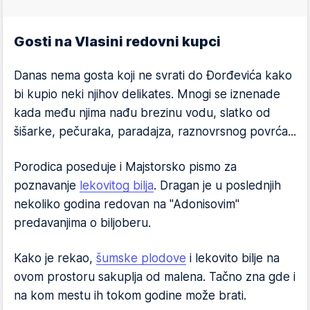
Gosti na Vlasini redovni kupci
Danas nema gosta koji ne svrati do Đorđevića kako
bi kupio neki njihov delikates. Mnogi se iznenade
kada među njima nađu brezinu vodu, slatko od
šišarke, pečuraka, paradajza, raznovrsnog povrća...
Porodica poseduje i Majstorsko pismo za
poznavanje
lekovitog bilja
. Dragan je u poslednjih
nekoliko godina redovan na "Adonisovim"
predavanjima o biljoberu.
Kako je rekao,
šumske plodove
i lekovito bilje na
ovom prostoru sakuplja od malena. Tačno zna gde i
na kom mestu ih tokom godine može brati.