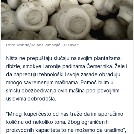
Foto: Mondo/Bojana Zimonjić Jelisavac
Ništa ne prepuštaju slučaju na svojim plantažama
ribizle, smokve i aronije padinama Čemernika. Žele i
da napreduju tehnološki i svoje zasade obrađuju
mnogo savremenijim mašinama. Pomoć bi im u
smislu obezbeđivanja ovih mašina pod povoljnim
uslovima dobrodošla.
"Mnogi kupci često od nas traže da im isporučimo
količinu od nekoliko tona. Zbog ograničenih
proizvodnih kapaciteta to ne možemo da uradimo",