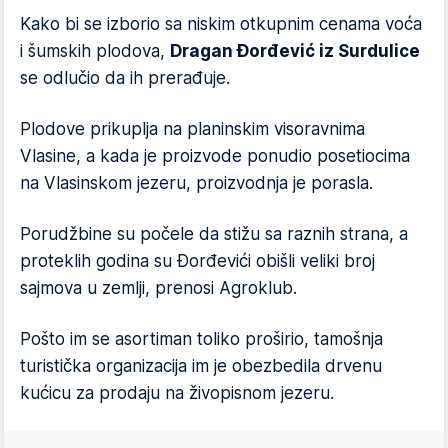
Kako bi se izborio sa niskim otkupnim cenama voća
i šumskih plodova,
Dragan Đorđević iz Surdulice
se odlučio da ih prerađuje.
Plodove prikuplja na planinskim visoravnima
Vlasine, a kada je proizvode ponudio posetiocima
na Vlasinskom jezeru, proizvodnja je porasla.
Porudžbine su počele da stižu sa raznih strana, a
proteklih godina su Đorđevići obišli veliki broj
sajmova u zemlji, prenosi Agroklub.
Pošto im se asortiman toliko proširio, tamošnja
turistička organizacija im je obezbedila drvenu
kućicu za prodaju na živopisnom jezeru.