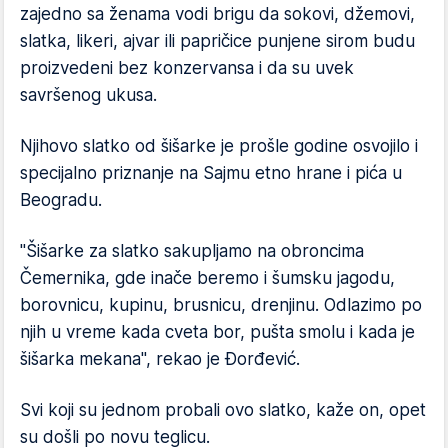
zajedno sa ženama vodi brigu da sokovi, džemovi,
slatka, likeri, ajvar ili papričice punjene sirom budu
proizvedeni bez konzervansa i da su uvek
savršenog ukusa.
Njihovo slatko od šišarke je prošle godine osvojilo i
specijalno priznanje na Sajmu etno hrane i pića u
Beogradu.
"Šišarke za slatko sakupljamo na obroncima
Čemernika, gde inače beremo i šumsku jagodu,
borovnicu, kupinu, brusnicu, drenjinu. Odlazimo po
njih u vreme kada cveta bor, pušta smolu i kada je
šišarka mekana", rekao je Đorđević.
Svi koji su jednom probali ovo slatko, kaže on, opet
su došli po novu teglicu.