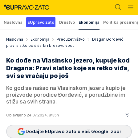
Naslovna
EUpravo zato
Društvo
Ekonomija
Politika proširen
Naslovna
Ekonomija
Preduzetništvo
Dragan Đorđević
pravi slatko od šišarki i brezovu vodu
Ko dođe na Vlasinsko jezero, kupuje kod
Dragana: Pravi slatko koje se retko viđa,
svi se vraćaju po još
Ko god se našao na Vlasinskom jezeru kupio je
proizvode porodice Đorđević, a porudžbine im
stižu sa svih strana.
Objavljeno 24.07.2024. 8:35h
Dodajte EUpravo zato u vaš Google izbor