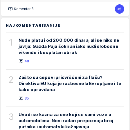
Komentariši
NAJKOMENTARISANIJE
1
Nude platu i od 200.000 dinara, ali se niko ne
javlja: Gazda Paja šokiran iako nudi slobodne
vikende i besplatan obrok
40
2
Zašto su čepovi pričvršćeni za flašu?
Direktiva EU koja je razbesnela Evropljane i te
kako opravdana
35
3
Uvodi se kazna za one koji se sami voze u
automobilima: Novi radari prepoznaju broj
putnika i automatski kažnjavaju