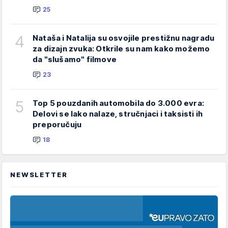
25
4
Nataša i Natalija su osvojile prestižnu nagradu
za dizajn zvuka: Otkrile su nam kako možemo
da "slušamo" filmove
23
5
Top 5 pouzdanih automobila do 3.000 evra:
Delovi se lako nalaze, stručnjaci i taksisti ih
preporučuju
18
NEWSLETTER