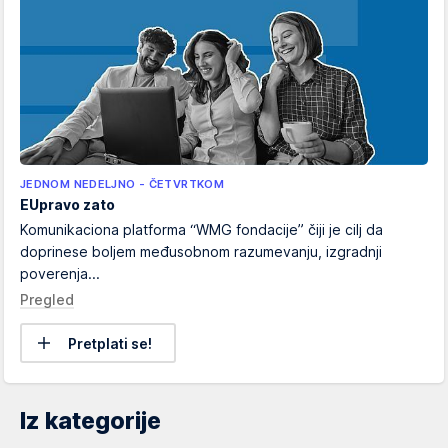
JEDNOM NEDELJNO - ČETVRTKOM
EUpravo zato
Komunikaciona platforma “WMG fondacije” čiji je cilj da
doprinese boljem međusobnom razumevanju, izgradnji
poverenja...
Pregled
Pretplati se!
Iz kategorije