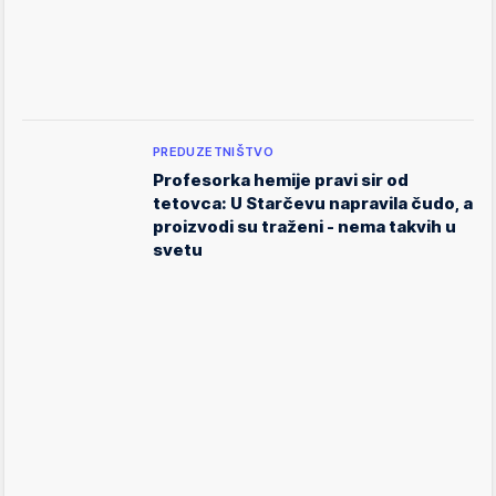
PREDUZETNIŠTVO
Profesorka hemije pravi sir od
tetovca: U Starčevu napravila čudo, a
proizvodi su traženi - nema takvih u
svetu