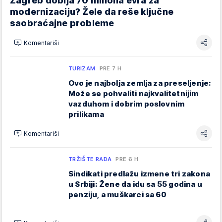
Zagreb dobija 70 miliona evra za
modernizaciju? Žele da reše ključne
saobraćajne probleme
Komentariši
TURIZAM
PRE 7 H
Ovo je najbolja zemlja za preseljenje:
Može se pohvaliti najkvalitetnijim
vazduhom i dobrim poslovnim
prilikama
Komentariši
TRŽIŠTE RADA
PRE 6 H
Sindikati predlažu izmene tri zakona
u Srbiji: Žene da idu sa 55 godina u
penziju, a muškarci sa 60