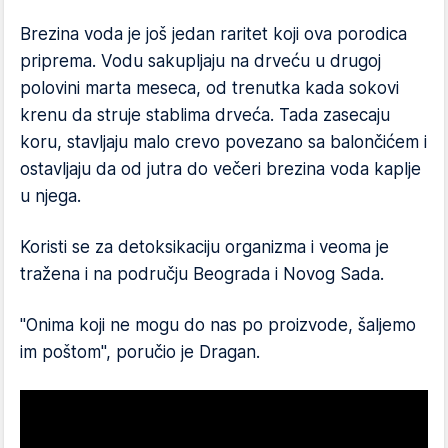
Brezina voda je još jedan raritet koji ova porodica
priprema. Vodu sakupljaju na drveću u drugoj
polovini marta meseca, od trenutka kada sokovi
krenu da struje stablima drveća. Tada zasecaju
koru, stavljaju malo crevo povezano sa balončićem i
ostavljaju da od jutra do večeri brezina voda kaplje
u njega.
Koristi se za detoksikaciju organizma i veoma je
tražena i na području Beograda i Novog Sada.
"Onima koji ne mogu do nas po proizvode, šaljemo
im poštom", poručio je Dragan.