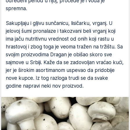
određeni period u njoj, procede je i voda je
spremna.
Sakupljaju i gljivu sunčanicu, lisičarku, vrganj. U
jelovoj šumi pronalaze i takozvani beli vrganj koji
ima jaču nutritivnu vrednost od onih koji rastu u
hrastovoj i zbog toga je veoma tražen na tržištu. Sa
svojim proizvodima Dragan je obišao skoro sve
sajmove u Srbiji. Kaže da se zadovoljan vraćao kući,
jer je širokim asortimanom uspevao da pridobije
nove kupce. Iz tog razloga trudi se da svake
godine napravi neki nov proizvod.