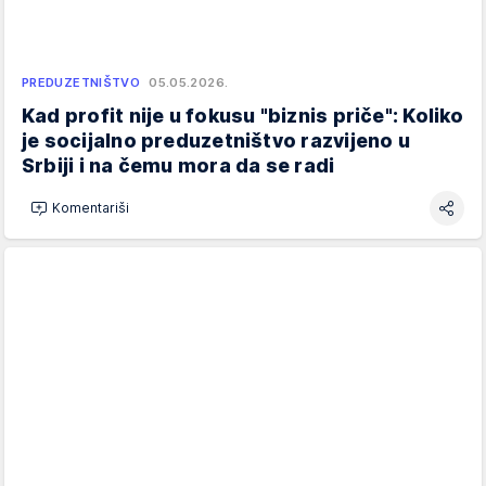
PREDUZETNIŠTVO
05.05.2026.
Kad profit nije u fokusu "biznis priče": Koliko
je socijalno preduzetništvo razvijeno u
Srbiji i na čemu mora da se radi
Komentariši