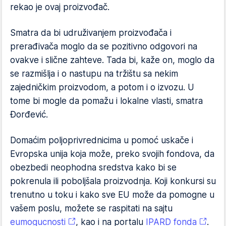
rekao je ovaj proizvođač.
Smatra da bi udruživanjem proizvođača i
prerađivača moglo da se pozitivno odgovori na
ovakve i slične zahteve. Tada bi, kaže on, moglo da
se razmišlja i o nastupu na tržištu sa nekim
zajedničkim proizvodom, a potom i o izvozu. U
tome bi mogle da pomažu i lokalne vlasti, smatra
Đorđević.
Domaćim poljoprivrednicima u pomoć uskače i
Evropska unija koja može, preko svojih fondova, da
obezbedi neophodna sredstva kako bi se
pokrenula ili poboljšala proizvodnja. Koji konkursi su
trenutno u toku i kako sve EU može da pomogne u
vašem poslu, možete se raspitati na sajtu
eumogucnosti
, kao i na portalu
IPARD fonda
.