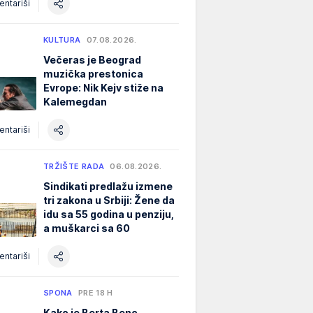
ntariši
KULTURA
07.08.2026.
Večeras je Beograd
muzička prestonica
Evrope: Nik Kejv stiže na
Kalemegdan
ntariši
TRŽIŠTE RADA
06.08.2026.
Sindikati predlažu izmene
tri zakona u Srbiji: Žene da
idu sa 55 godina u penziju,
a muškarci sa 60
ntariši
SPONA
PRE 18 H
Kako je Berta Benc