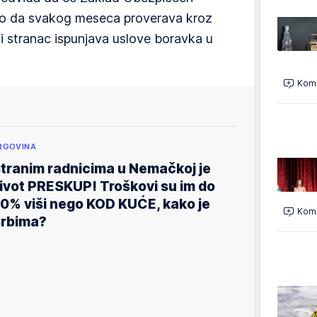
vo da svakog meseca proverava kroz
li stranac ispunjava uslove boravka u
Kome
RGOVINA
tranim radnicima u Nemačkoj je
ivot PRESKUP! Troškovi su im do
0% viši nego KOD KUĆE, kako je
Kome
rbima?