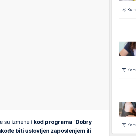
Kome
Kome
e su izmene i
kod programa "Dobry
Kome
takođe biti uslovljen zaposlenjem ili