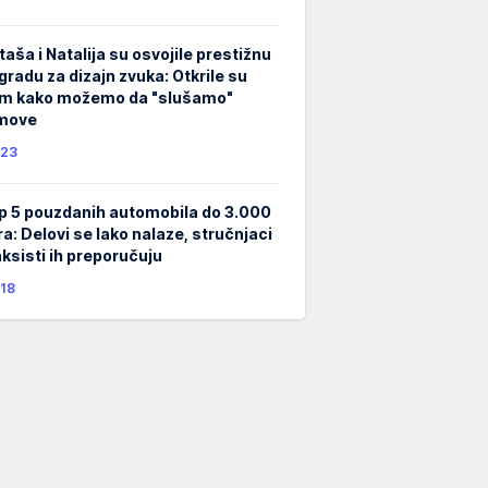
taša i Natalija su osvojile prestižnu
gradu za dizajn zvuka: Otkrile su
m kako možemo da "slušamo"
lmove
23
p 5 pouzdanih automobila do 3.000
ra: Delovi se lako nalaze, stručnjaci
taksisti ih preporučuju
18