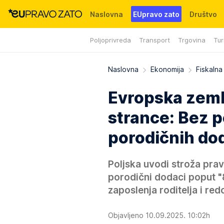
Naslovna
EUpravo zato
Društvo
Poljoprivreda
Transport
Trgovina
Tur
Događaji
News
WMG fondacija
Naslovna
Ekonomija
Fiskalna 
Evropska zemlj
strance: Bez p
porodičnih do
Poljska uvodi stroža prav
porodični dodaci poput "
zaposlenja roditelja i re
Objavljeno 10.09.2025. 10:02h