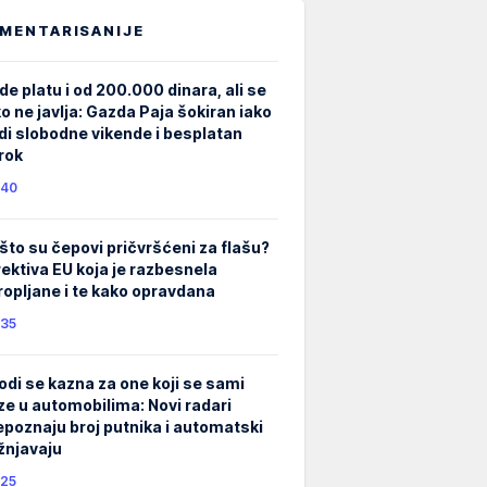
MENTARISANIJE
de platu i od 200.000 dinara, ali se
ko ne javlja: Gazda Paja šokiran iako
di slobodne vikende i besplatan
rok
40
što su čepovi pričvršćeni za flašu?
rektiva EU koja je razbesnela
ropljane i te kako opravdana
35
odi se kazna za one koji se sami
ze u automobilima: Novi radari
epoznaju broj putnika i automatski
žnjavaju
25