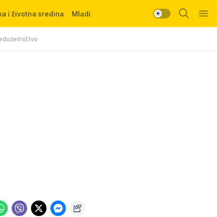
a i životna sredina
Mladi
eduzetništvo