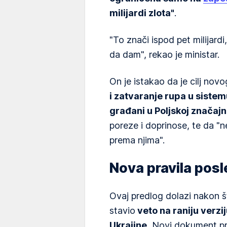
milijardi zlota"
.
"To znači ispod pet milijard
da dam", rekao je ministar.
On je istakao da je cilj nov
i zatvaranje rupa u sistem
građani u Poljskoj značaj
poreze i doprinose, te da "n
prema njima".
Nova pravila pos
Ovaj predlog dolazi nakon š
stavio
veto na raniju verz
Ukrajine.
Novi dokument pr