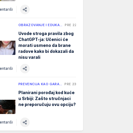
ntariši
OBRAZOVANJE I EDUKA…
PRE 22 H
Uvode stroga pravila zbog
ChatGPT-ja: Učenici će
morati usmeno da brane
radove kako bi dokazali da
nisu varali
ntariši
PREVENCIJA KAO GARA…
PRE 23 H
Planirani porođaj kod kuće
u Srbiji: Zašto stručnjaci
ne preporučuju ovu opciju?
ntariši