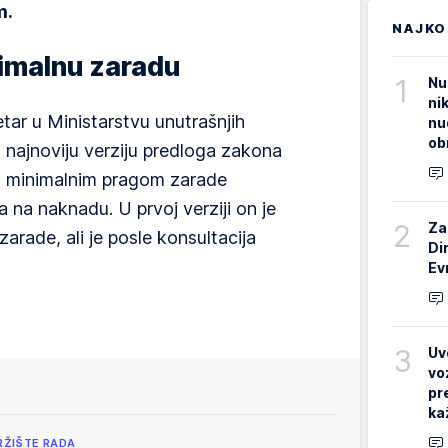
m.
NAJKO
nimalnu zaradu
1
Nu
ni
etar u Ministarstvu unutrašnjih
nu
ob
najnoviju verziju predloga zakona
 sa minimalnim pragom zarade
 na naknadu. U prvoj verziji on je
2
Za
arade, ali je posle konsultacija
Di
Ev
3
Uv
vo
pr
ka
RŽIŠTE RADA