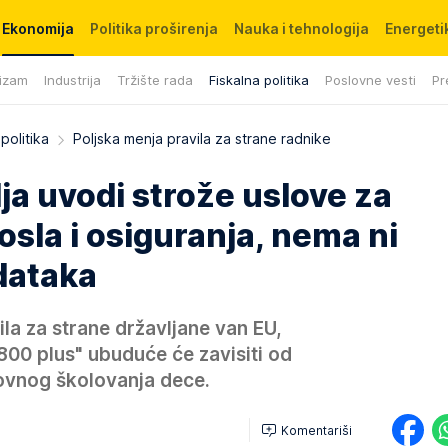
Ekonomija
Politika proširenja
Nauka i tehnologija
Energetik
izam
Industrija
Tržište rada
Fiskalna politika
Poslovne vesti
Pr
politika
Poljska menja pravila za strane radnike
a uvodi strože uslove za
osla i osiguranja, nema ni
dataka
ila za strane državljane van EU,
800 plus" ubuduće će zavisiti od
dovnog školovanja dece.
Komentariši