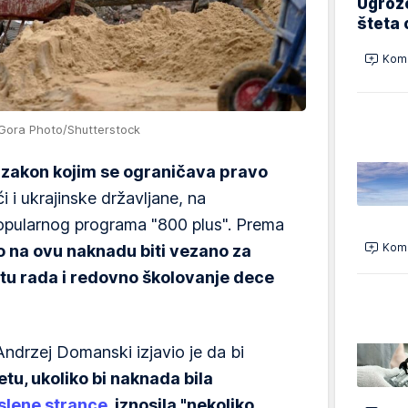
Ugrož
šteta 
Kome
 Gora Photo/Shutterstock
 zakon kojim se ograničava pravo
ći i ukrajinske državljane, na
pularnog programa "800 plus". Prema
Kome
 na ovu naknadu biti vezano za
ištu rada i redovno školovanje dece
 Andrzej Domanski izjavio je da bi
tu, ukoliko bi naknada bila
slene strance
, iznosila "nekoliko