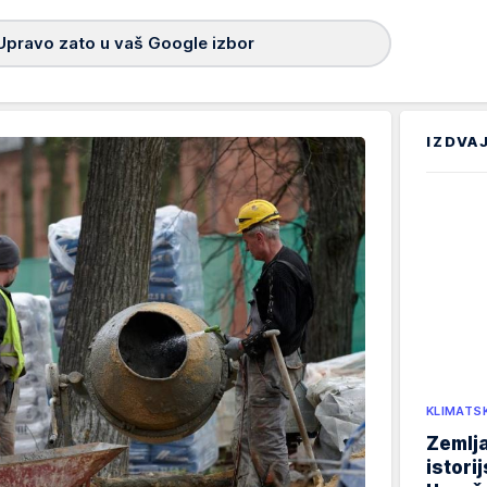
Upravo zato u vaš Google izbor
IZDVA
KLIMATS
Zemlja
istori