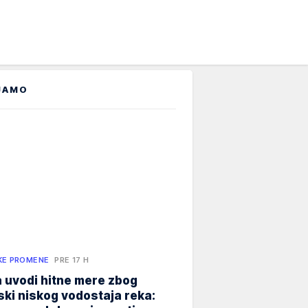
JAMO
KE PROMENE
PRE 17 H
 uvodi hitne mere zbog
jski niskog vodostaja reka: