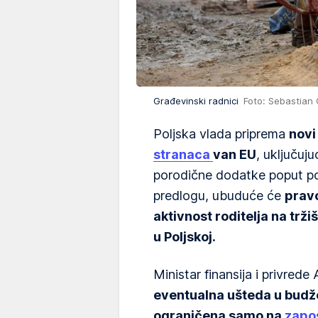
Građevinski radnici
Foto: Sebastian
Poljska vlada priprema
novi
stranaca
van EU
, uključuju
porodične dodatke poput po
predlogu, ubuduće će
pravo
aktivnost roditelja na trž
u Poljskoj.
Ministar finansija i privrede
eventualna ušteda u budže
ograničena samo na
zapo