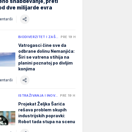
eno snabdevanje, preti
od dve milijarde evra
ntariši
BIODIVERZITET I ZAŠ…
PRE 19 H
Vatrogasci čine sve da
odbrane dolinu Nemanjića:
Širi se vatrena stihija na
planini poznatoj po divljim
konjima
ntariši
ISTRAŽIVANJA I INOV…
PRE 19 H
Projekat Željka Šarića
rešava problem skupih
industrijskih popravki:
Robot tada stupa na scenu