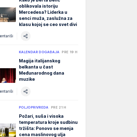
oblikovala istoriju
Mercedesa? Liderka u
senci muža, zaslužna za
klasu kojoj se ceo svet divi
ntariši
KALENDAR DOGAĐAJA
PRE 19 H
Magija italijanskog
belkanta u čast
Međunarodnog dana
muzike
ntariši
POLJOPRIVREDA
PRE 21 H
Požari, suša i visoka
temperatura kroje sudbinu
tržišta: Ponovo se menja
cena maslinovog ulja