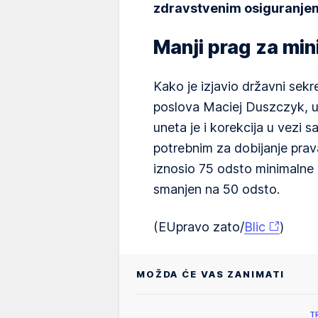
zdravstvenim osiguranje
Manji prag za mi
Kako je izjavio državni sekr
poslova Maciej Duszczyk, u 
uneta je i korekcija u vezi
potrebnim za dobijanje prava
iznosio 75 odsto minimalne z
smanjen na 50 odsto.
(EUpravo zato/
Blic
)
MOŽDA ĆE VAS ZANIMATI
T