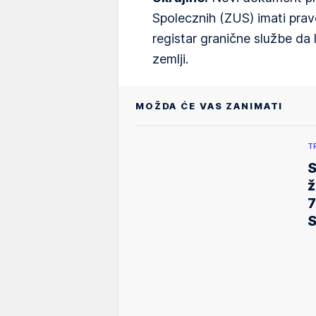
Spolecznih (ZUS) imati pra
registar granične službe da 
zemlji.
MOŽDA ĆE VAS ZANIMATI
T
S
ž
7
S