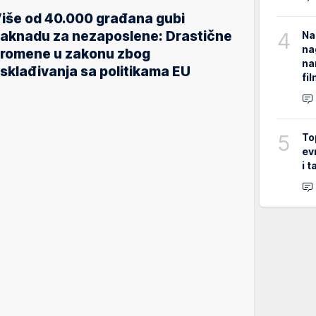
iše od 40.000 građana gubi
4
aknadu za nezaposlene: Drastične
Na
na
romene u zakonu zbog
na
sklađivanja sa politikama EU
fi
5
To
ev
i 