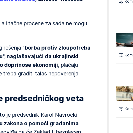
Kome
i, ali tačne procene za sada ne mogu
og rešenja
"borba protiv zloupotreba
Kome
u", naglašavajući da ukrajinski
no doprinose ekonomiji
, plaćaju
e treba graditi talas nepoverenja
le predsedničkog veta
Kome
to je predsednik Karol Navrocki
iju zakona o pomoći građanima
edviđa da će Zaklad Ubezpiecen