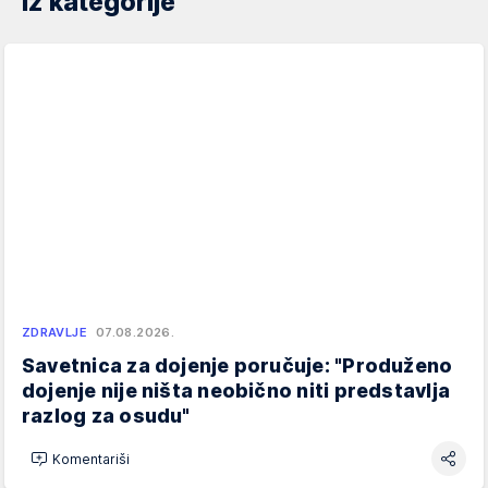
Iz kategorije
ZDRAVLJE
07.08.2026.
Savetnica za dojenje poručuje: "Produženo
dojenje nije ništa neobično niti predstavlja
razlog za osudu"
Komentariši