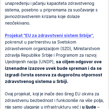
unapređenju i jačanju kapaciteta zdravstvenog
sistema, posebno u pripremama za suočavanje s
javnozdravstvenim krizama koje dolaze
neočekivano.
Projekat "EU za zdravstveni sistem Srbije"
,
pokrenut u partnerstvu sa Svetskom
zdravstvenom organizacijom (SZO), Ministarstvom
zdravlja Republike Srbije i Programom za razvoj
Ujedinjenih nacija (UNDP),
sa ciljem odgovor ove
iznenadne izazove uvek bude spreman i da se
izgradi čvrsta osnova za dugoročnu otpornost
zdravstvenog sistema u Srbiji.
Ovaj projekat, koji je inače deo šireg EU okvira za
zdravstvenu bezbednost i funkcioniše na više polja,
nije samo ulaganje u infrastrukturu već i
u ljude
–