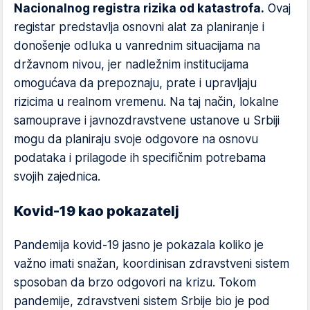
Nacionalnog registra rizika od katastrofa.
Ovaj
registar predstavlja osnovni alat za planiranje i
donošenje odluka u vanrednim situacijama na
državnom nivou, jer nadležnim institucijama
omogućava da prepoznaju, prate i upravljaju
rizicima u realnom vremenu. Na taj način, lokalne
samouprave i javnozdravstvene ustanove u Srbiji
mogu da planiraju svoje odgovore na osnovu
podataka i prilagode ih specifičnim potrebama
svojih zajednica.
Kovid-19 kao pokazatelj
Pandemija kovid-19 jasno je pokazala koliko je
važno imati snažan, koordinisan zdravstveni sistem
sposoban da brzo odgovori na krizu. Tokom
pandemije, zdravstveni sistem Srbije bio je pod