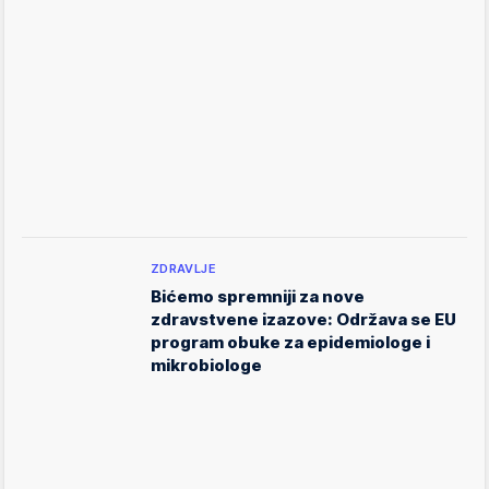
ZDRAVLJE
Bićemo spremniji za nove
zdravstvene izazove: Održava se EU
program obuke za epidemiologe i
mikrobiologe