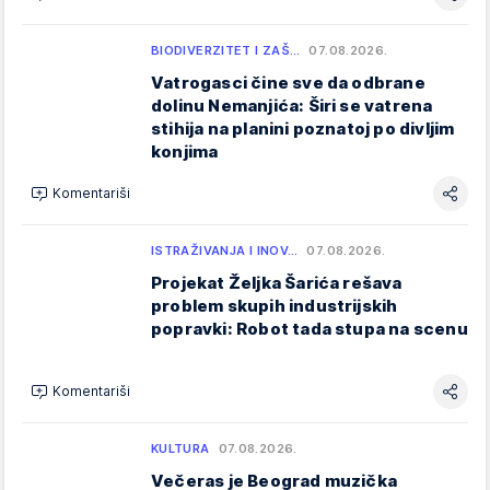
BIODIVERZITET I ZAŠ…
07.08.2026.
Vatrogasci čine sve da odbrane
dolinu Nemanjića: Širi se vatrena
stihija na planini poznatoj po divljim
konjima
Komentariši
ISTRAŽIVANJA I INOV…
07.08.2026.
Projekat Željka Šarića rešava
problem skupih industrijskih
popravki: Robot tada stupa na scenu
Komentariši
KULTURA
07.08.2026.
Večeras je Beograd muzička