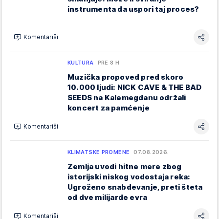
instrumenta da uspori taj proces?
Komentariši
KULTURA
PRE 8 H
Muzička propoved pred skoro
10.000 ljudi: NICK CAVE & THE BAD
SEEDS na Kalemegdanu održali
koncert za pamćenje
Komentariši
KLIMATSKE PROMENE
07.08.2026.
Zemlja uvodi hitne mere zbog
istorijski niskog vodostaja reka:
Ugroženo snabdevanje, preti šteta
od dve milijarde evra
Komentariši