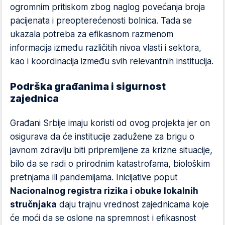
ogromnim pritiskom zbog naglog povećanja broja
pacijenata i preopterećenosti bolnica. Tada se
ukazala potreba za efikasnom razmenom
informacija između različitih nivoa vlasti i sektora,
kao i koordinacija između svih relevantnih institucija.
Podrška građanima i sigurnost
zajednica
Građani Srbije imaju koristi od ovog projekta jer on
osigurava da će institucije zadužene za brigu o
javnom zdravlju biti pripremljene za krizne situacije,
bilo da se radi o prirodnim katastrofama, biološkim
pretnjama ili pandemijama. Inicijative poput
Nacionalnog registra rizika i obuke lokalnih
stručnjaka
daju trajnu vrednost zajednicama koje
će moći da se oslone na spremnost i efikasnost