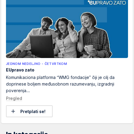
JEDNOM NEDELJNO - ČETVRTKOM
EUpravo zato
Komunikaciona platforma “WMG fondacije” čiji je cilj da
doprinese boljem međusobnom razumevanju, izgradnji
poverenja...
Pregled
Pretplati se!