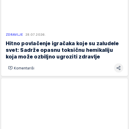
ZDRAVLJE
28.07.2026.
Hitno povlačenje igračaka koje su zaludele
svet: Sadrže opasnu toksičnu hemikaliju
koja može ozbiljno ugroziti zdravlje
Komentariši