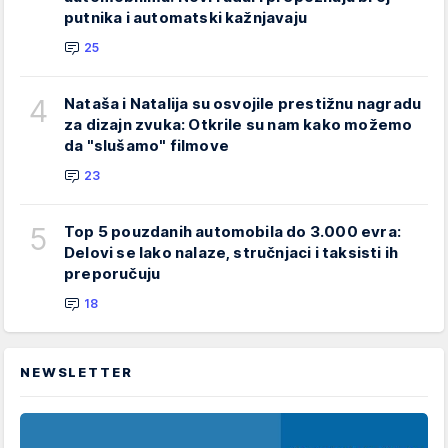
putnika i automatski kažnjavaju
25
4
Nataša i Natalija su osvojile prestižnu nagradu
za dizajn zvuka: Otkrile su nam kako možemo
da "slušamo" filmove
23
5
Top 5 pouzdanih automobila do 3.000 evra:
Delovi se lako nalaze, stručnjaci i taksisti ih
preporučuju
18
NEWSLETTER