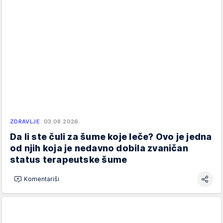
ZDRAVLJE
03.08.2026.
Da li ste čuli za šume koje leče? Ovo je jedna
od njih koja je nedavno dobila zvaničan
status terapeutske šume
Komentariši