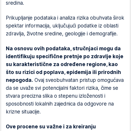
sredina.
Prikupljanje podataka i analiza rizika obuhvata širok
spektar informacija, uključujući podatke iz oblasti
zdravlja, životne sredine, geologije i demografije.
Na osnovu ovih podataka, stručnjaci mogu da
identifikuju specifične pretnje po zdravlje koje
su karakteristične za određene regione, kao
što su rizici od poplava, epidemija ili prirodnih
nepogoda.
Ovaj sveobuhvatan pristup omogućava
da se uvaže svi potencijalni faktori rizika, čime se
stvara precizna slika o stepenu izloženosti i
sposobnosti lokalnih zajednica da odgovore na
krizne situacije.
Ove procene su važne i za kreiranju