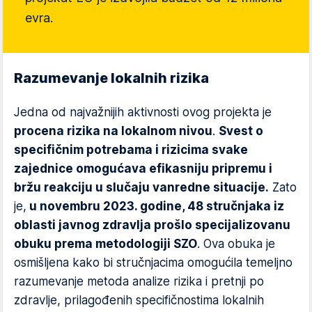
evra.
Razumevanje lokalnih rizika
Jedna od najvažnijih aktivnosti ovog projekta je
procena rizika na lokalnom nivou
.
Svest o
specifičnim potrebama i rizicima svake
zajednice omogućava efikasniju pripremu i
bržu reakciju u slučaju vanredne situacije.
Zato
je,
u novembru 2023. godine, 48 stručnjaka iz
oblasti javnog zdravlja prošlo specijalizovanu
obuku prema metodologiji SZO
. Ova obuka je
osmišljena kako bi stručnjacima omogućila temeljno
razumevanje metoda analize rizika i pretnji po
zdravlje, prilagođenih specifičnostima lokalnih