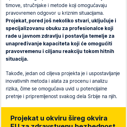
timove, stručnjake i metode koji omogućavaju
pravovremen odgovor u kriznim situacijama.
Projekat, pored još nekoliko stvari, uključuje i
specijalizovanu obuku za profesionalce koji
rade u javnom zdravlju i postavlja temelje za
unapređivanje kapaciteta koji će omogućiti
pravovremenu i ciljanu reakciju tokom hitnih
situacija.
Takođe, jedan od ciljeva projekta je i uspostavljanje
inovativnih metoda i alata za procenu i analizu
rizika, čime se omogućava uvid u potencijalne
pretnje i pripremljenost svakog dela Srbije na njih.
Projekat u okviru šireg okvira
EU za zdravstvenu bezbednost