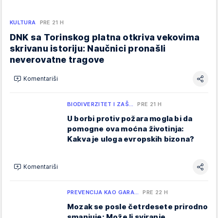
KULTURA
PRE 21 H
DNK sa Torinskog platna otkriva vekovima
skrivanu istoriju: Naučnici pronašli
neverovatne tragove
Komentariši
BIODIVERZITET I ZAŠ…
PRE 21 H
U borbi protiv požara mogla bi da
pomogne ova moćna životinja:
Kakva je uloga evropskih bizona?
Komentariši
PREVENCIJA KAO GARA…
PRE 22 H
Mozak se posle četrdesete prirodno
smanjuje: Može li sviranje