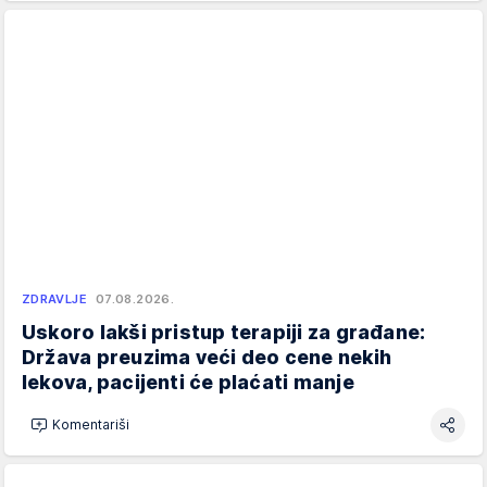
ZDRAVLJE
07.08.2026.
Uskoro lakši pristup terapiji za građane:
Država preuzima veći deo cene nekih
lekova, pacijenti će plaćati manje
Komentariši