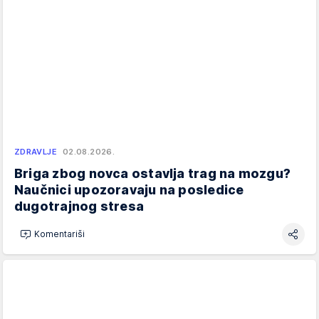
ZDRAVLJE
02.08.2026.
Briga zbog novca ostavlja trag na mozgu?
Naučnici upozoravaju na posledice
dugotrajnog stresa
Komentariši