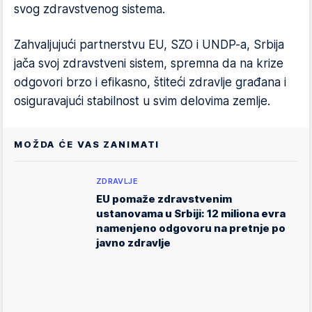
svog zdravstvenog sistema.
Zahvaljujući partnerstvu EU, SZO i UNDP-a, Srbija
jača svoj zdravstveni sistem, spremna da na krize
odgovori brzo i efikasno, štiteći zdravlje građana i
osiguravajući stabilnost u svim delovima zemlje.
MOŽDA ĆE VAS ZANIMATI
ZDRAVLJE
EU pomaže zdravstvenim
ustanovama u Srbiji: 12 miliona evra
namenjeno odgovoru na pretnje po
javno zdravlje