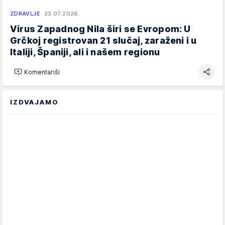
ZDRAVLJE
23.07.2026.
Virus Zapadnog Nila širi se Evropom: U
Grčkoj registrovan 21 slučaj, zaraženi i u
Italiji, Španiji, ali i našem regionu
Komentariši
IZDVAJAMO