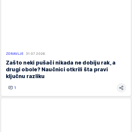
ZDRAVLJE
31.07.2026.
Zašto neki pušači nikada ne dobiju rak, a
drugi obole? Naučnici otkrili šta pravi
ključnu razliku
1