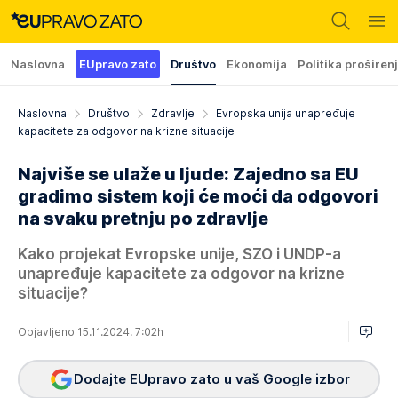
Naslovna
EUpravo zato
Društvo
Ekonomija
Politika proširen
Naslovna
Društvo
Zdravlje
Evropska unija unapređuje
kapacitete za odgovor na krizne situacije
Najviše se ulaže u ljude: Zajedno sa EU
gradimo sistem koji će moći da odgovori
na svaku pretnju po zdravlje
Kako projekat Evropske unije, SZO i UNDP-a
unapređuje kapacitete za odgovor na krizne
situacije?
Objavljeno 15.11.2024. 7:02h
Dodajte EUpravo zato u vaš Google izbor