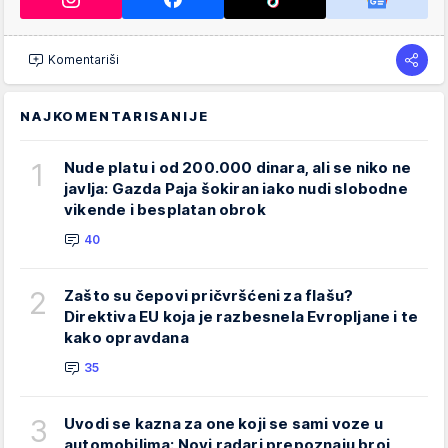
Komentariši
NAJKOMENTARISANIJE
1
Nude platu i od 200.000 dinara, ali se niko ne
javlja: Gazda Paja šokiran iako nudi slobodne
vikende i besplatan obrok
40
2
Zašto su čepovi pričvršćeni za flašu?
Direktiva EU koja je razbesnela Evropljane i te
kako opravdana
35
3
Uvodi se kazna za one koji se sami voze u
automobilima: Novi radari prepoznaju broj