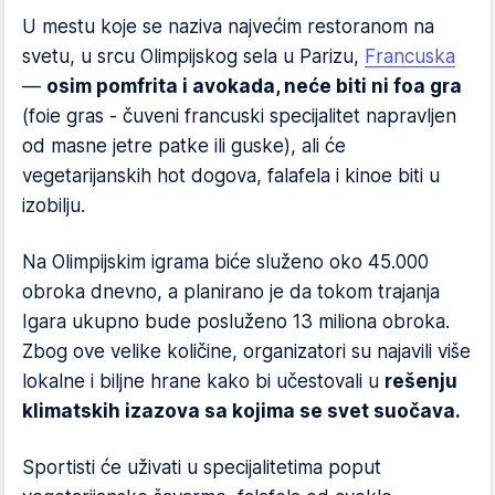
U mestu koje se naziva najvećim restoranom na
svetu, u srcu Olimpijskog sela u Parizu,
Francuska
—
osim pomfrita i avokada, neće biti ni foa gra
(foie gras - čuveni francuski specijalitet napravljen
od masne jetre patke ili guske), ali će
vegetarijanskih hot dogova, falafela i kinoe biti u
izobilju.
Na Olimpijskim igrama biće služeno oko 45.000
obroka dnevno, a planirano je da tokom trajanja
Igara ukupno bude posluženo 13 miliona obroka.
Zbog ove velike količine, organizatori su najavili više
lokalne i biljne hrane kako bi učestovali u
rešenju
klimatskih izazova sa kojima se svet suočava.
Sportisti će uživati u specijalitetima poput