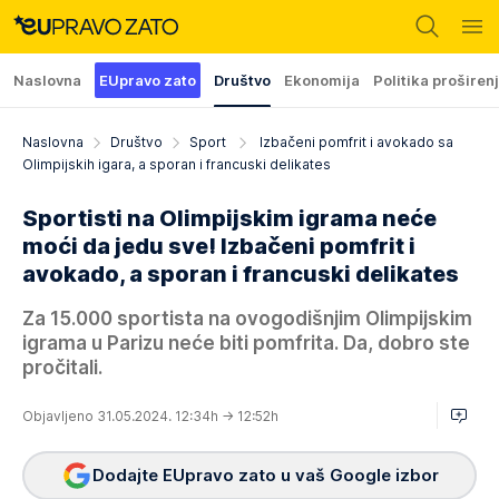
Naslovna
EUpravo zato
Društvo
Ekonomija
Politika proširen
Naslovna
Društvo
Sport
Izbačeni pomfrit i avokado sa
Olimpijskih igara, a sporan i francuski delikates
Sportisti na Olimpijskim igrama neće
moći da jedu sve! Izbačeni pomfrit i
avokado, a sporan i francuski delikates
Za 15.000 sportista na ovogodišnjim Olimpijskim
igrama u Parizu neće biti pomfrita. Da, dobro ste
pročitali.
Objavljeno 31.05.2024. 12:34h
→ 12:52h
Dodajte EUpravo zato u vaš Google izbor