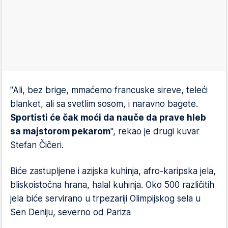
"Ali, bez brige, mmaćemo francuske sireve, teleći
blanket, ali sa svetlim sosom, i naravno bagete.
Sportisti će čak moći da nauče da prave hleb
sa majstorom pekarom
", rekao je drugi kuvar
Stefan Čičeri.
Biće zastupljene i azijska kuhinja, afro-karipska jela,
bliskoistočna hrana, halal kuhinja. Oko 500 različitih
jela biće servirano u trpezariji Olimpijskog sela u
Sen Deniju, severno od Pariza