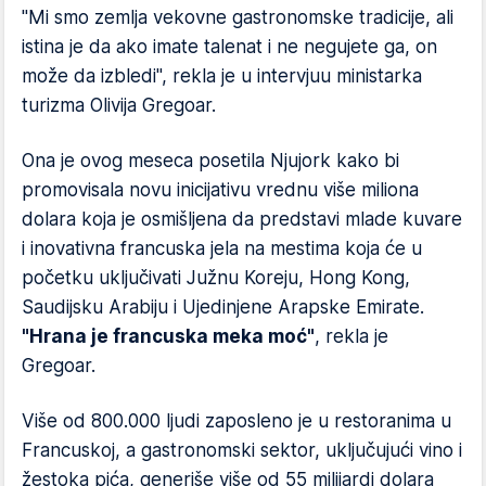
"Mi smo zemlja vekovne gastronomske tradicije, ali
istina je da ako imate talenat i ne negujete ga, on
može da izbledi", rekla je u intervjuu ministarka
turizma Olivija Gregoar.
Ona je ovog meseca posetila Njujork kako bi
promovisala novu inicijativu vrednu više miliona
dolara koja je osmišljena da predstavi mlade kuvare
i inovativna francuska jela na mestima koja će u
početku uključivati Južnu Koreju, Hong Kong,
Saudijsku Arabiju i Ujedinjene Arapske Emirate.
"Hrana je francuska meka moć"
, rekla je
Gregoar.
Više od 800.000 ljudi zaposleno je u restoranima u
Francuskoj, a gastronomski sektor, uključujući vino i
žestoka pića, generiše više od 55 milijardi dolara