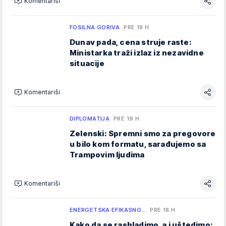
Komentariši
FOSILNA GORIVA
PRE 18 H
Dunav pada, cena struje raste:
Ministarka traži izlaz iz nezavidne
situacije
Komentariši
DIPLOMATIJA
PRE 19 H
Zelenski: Spremni smo za pregovore
u bilo kom formatu, sarađujemo sa
Trampovim ljudima
Komentariši
ENERGETSKA EFIKASNO…
PRE 18 H
Kako da se rashladimo, a i uštedimo: