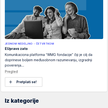
JEDNOM NEDELJNO - ČETVRTKOM
EUpravo zato
Komunikaciona platforma “WMG fondacije” čiji je cilj da
doprinese boljem međusobnom razumevanju, izgradnji
poverenja...
Pregled
Pretplati se!
Iz kategorije