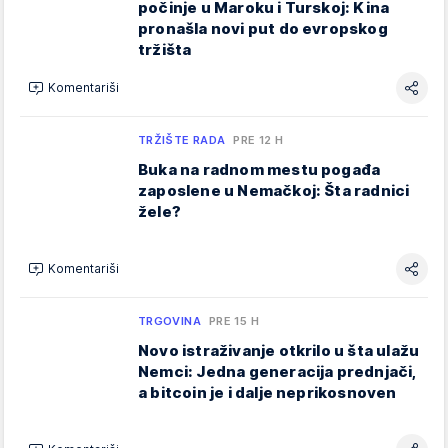
počinje u Maroku i Turskoj: Kina
pronašla novi put do evropskog
tržišta
Komentariši
TRŽIŠTE RADA
PRE 12 H
Buka na radnom mestu pogađa
zaposlene u Nemačkoj: Šta radnici
žele?
Komentariši
TRGOVINA
PRE 15 H
Novo istraživanje otkrilo u šta ulažu
Nemci: Jedna generacija prednjači,
a bitcoin je i dalje neprikosnoven