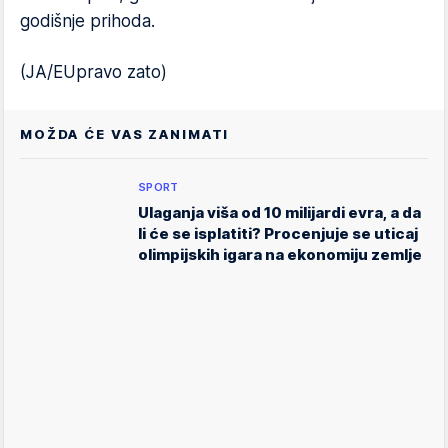
godišnje prihoda.
(JA/EUpravo zato)
MOŽDA ĆE VAS ZANIMATI
SPORT
Ulaganja viša od 10 milijardi evra, a da
li će se isplatiti? Procenjuje se uticaj
olimpijskih igara na ekonomiju zemlje