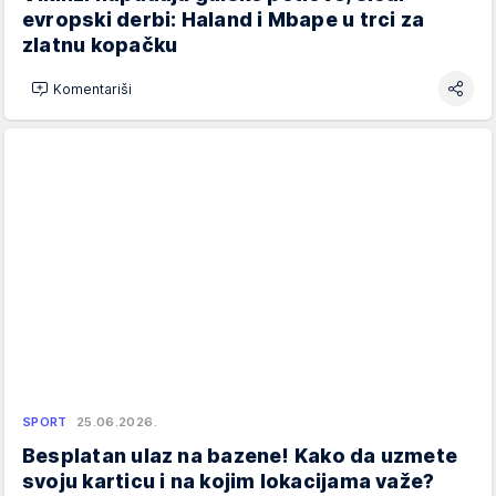
evropski derbi: Haland i Mbape u trci za
zlatnu kopačku
Komentariši
SPORT
25.06.2026.
Besplatan ulaz na bazene! Kako da uzmete
svoju karticu i na kojim lokacijama važe?