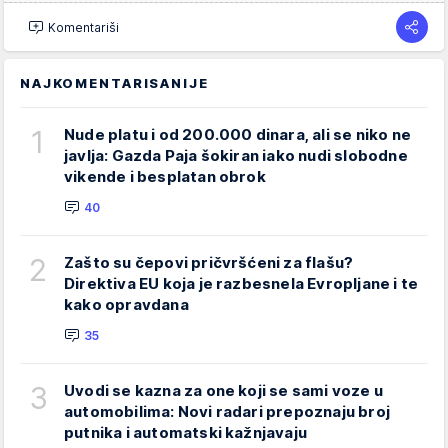
Komentariši
NAJKOMENTARISANIJE
1
Nude platu i od 200.000 dinara, ali se niko ne
javlja: Gazda Paja šokiran iako nudi slobodne
vikende i besplatan obrok
40
2
Zašto su čepovi pričvršćeni za flašu?
Direktiva EU koja je razbesnela Evropljane i te
kako opravdana
35
3
Uvodi se kazna za one koji se sami voze u
automobilima: Novi radari prepoznaju broj
putnika i automatski kažnjavaju