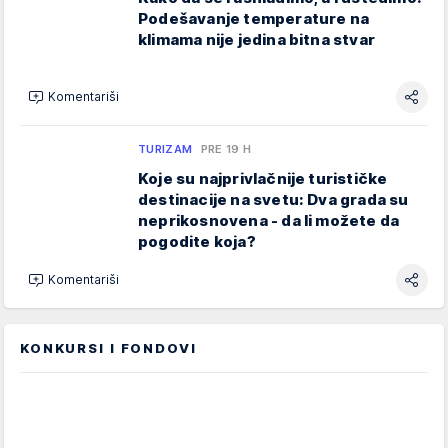
Podešavanje temperature na
klimama nije jedina bitna stvar
Komentariši
TURIZAM
PRE 19 H
Koje su najprivlačnije turističke
destinacije na svetu: Dva grada su
neprikosnovena - da li možete da
pogodite koja?
Komentariši
KONKURSI I FONDOVI