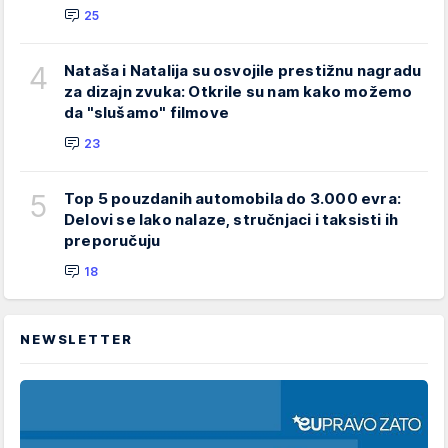
25
4
Nataša i Natalija su osvojile prestižnu nagradu
za dizajn zvuka: Otkrile su nam kako možemo
da "slušamo" filmove
23
5
Top 5 pouzdanih automobila do 3.000 evra:
Delovi se lako nalaze, stručnjaci i taksisti ih
preporučuju
18
NEWSLETTER