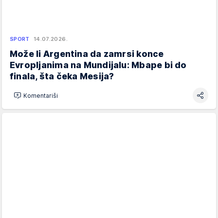
SPORT
14.07.2026.
Može li Argentina da zamrsi konce
Evropljanima na Mundijalu: Mbape bi do
finala, šta čeka Mesija?
Komentariši