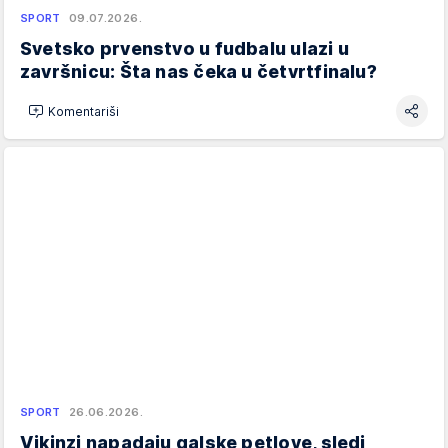
SPORT
09.07.2026.
Svetsko prvenstvo u fudbalu ulazi u
završnicu: Šta nas čeka u četvrtfinalu?
Komentariši
SPORT
26.06.2026.
Vikinzi napadaju galske petlove, sledi