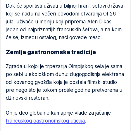
Dok će sportisti uživati u biljnoj hrani, šefovi država
koji se nađu na večeri povodom otvaranja OI 26.
jula, uživaće u meniju koji priprema Alen Dikas,
jedan od najpriznatijih francuskih šefova, a na kom
će se, između ostalog, naći goveđe meso.
Zemlja gastronomske tradicije
Zgrada u kojoj je trpezarija Olmpijskog sela je sama
po sebi u ekološkom duhu: dugogodišnja elektrana
od kovanog gvožđa koja je postala filmski studio
pre nego što je tokom prošle godine pretvorena u
džinovski restoran.
On je deo globalne kamapnje vlade za jačanje
francuskog gastronomskog uticaja
.