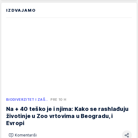
IZDVAJAMO
BIODIVERZITET I ZAŠ…
PRE 10 H
Na + 40 teško je i njima: Kako se rashlađuju
životinje u Zoo vrtovima u Beogradu, i
Evropi
Komentariši