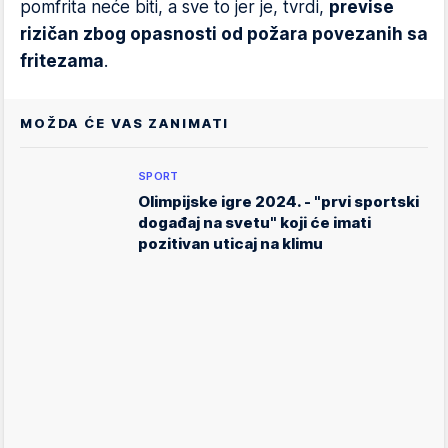
pomfrita neće biti, a sve to jer je, tvrdi,
previse
rizičan zbog opasnosti od požara povezanih sa
fritezama
.
MOŽDA ĆE VAS ZANIMATI
SPORT
Olimpijske igre 2024. - "prvi sportski
događaj na svetu" koji će imati
pozitivan uticaj na klimu