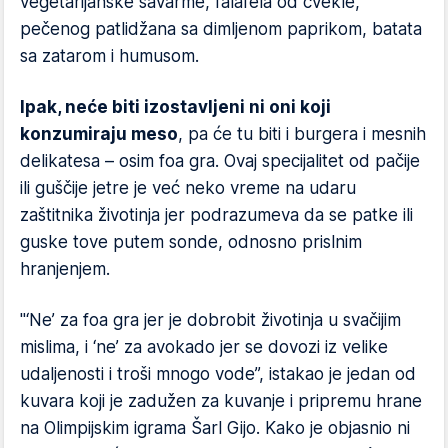
vegetarijanske šavarme, falafela od cvekle,
pečenog patlidžana sa dimljenom paprikom, batata
sa zatarom i humusom.
Ipak, neće biti izostavljeni ni oni koji
konzumiraju meso
, pa će tu biti i burgera i mesnih
delikatesa – osim foa gra. Ovaj specijalitet od pačije
ili guščije jetre je već neko vreme na udaru
zaštitnika životinja jer podrazumeva da se patke ili
guske tove putem sonde, odnosno prislnim
hranjenjem.
"‘Ne’ za foa gra jer je dobrobit životinja u svačijim
mislima, i ‘ne’ za avokado jer se dovozi iz velike
udaljenosti i troši mnogo vode”, istakao je jedan od
kuvara koji je zadužen za kuvanje i pripremu hrane
na Olimpijskim igrama Šarl Gijo. Kako je objasnio ni