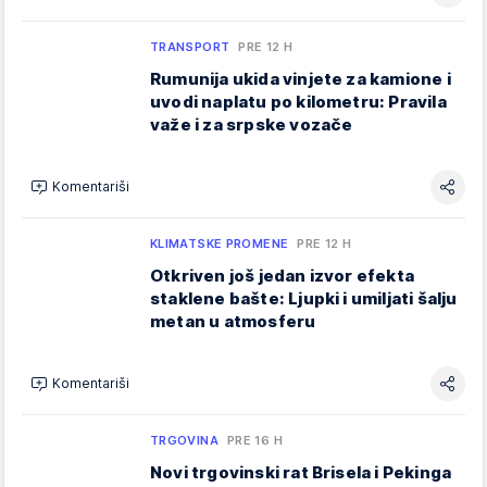
TRANSPORT
PRE 12 H
Rumunija ukida vinjete za kamione i
uvodi naplatu po kilometru: Pravila
važe i za srpske vozače
Komentariši
KLIMATSKE PROMENE
PRE 12 H
Otkriven još jedan izvor efekta
staklene bašte: Ljupki i umiljati šalju
metan u atmosferu
Komentariši
TRGOVINA
PRE 16 H
Novi trgovinski rat Brisela i Pekinga