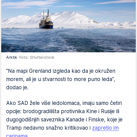
Arktik
Foto: Shutterstock
"Na mapi Grenland izgleda kao da je okružen
morem, ali je u stvarnosti to more puno leda",
dodao je.
Ako SAD žele više ledolomaca, imaju samo četiri
opcije: brodogradilišta protivnika Kine i Rusije ili
dugogodišnjih saveznika Kanade i Finske, koje je
Tramp nedavno snažno kritikovao i
zapretio im
carinama
.