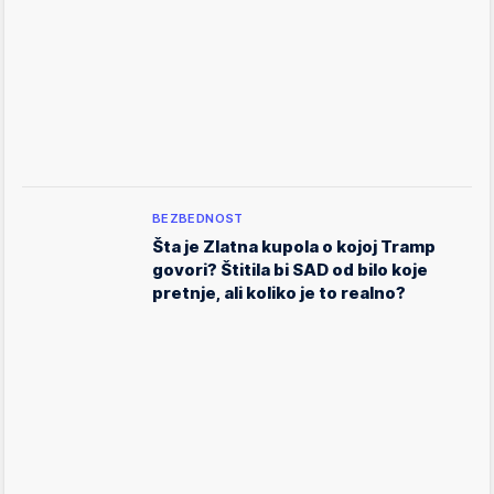
BEZBEDNOST
Šta je Zlatna kupola o kojoj Tramp
govori? Štitila bi SAD od bilo koje
pretnje, ali koliko je to realno?