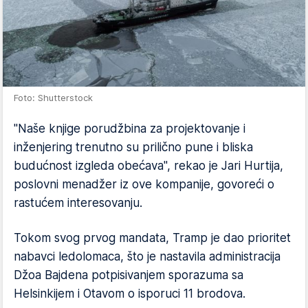
Foto: Shutterstock
"Naše knjige porudžbina za projektovanje i
inženjering trenutno su prilično pune i bliska
budućnost izgleda obećava", rekao je Jari Hurtija,
poslovni menadžer iz ove kompanije, govoreći o
rastućem interesovanju.
Tokom svog prvog mandata, Tramp je dao prioritet
nabavci ledolomaca, što je nastavila administracija
Džoa Bajdena potpisivanjem sporazuma sa
Helsinkijem i Otavom o isporuci 11 brodova.