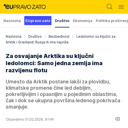
Naslovna
EUpravo zato
Društvo
Ekonomija
Politika proširen
Naslovna
Društvo
Bezbednost
Ledolomci su ključni za
Arktik i Grenland: Rusija ih ima najviše
Za osvajanje Arktika su ključni
ledolomci: Samo jedna zemlja ima
razvijenu flotu
Umesto da Arktik postane lakši za plovidbu,
klimatske promene čine led debljim,
pokretljivijim i opasnijim u pojedinim oblastima,
čak i dok se ukupna površina ledenog pokrivača
smanjuje.
Objavljeno 01.02.2026. 9:14h