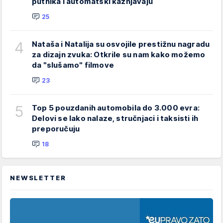
putnika i automatski kažnjavaju
25
4
Nataša i Natalija su osvojile prestižnu nagradu
za dizajn zvuka: Otkrile su nam kako možemo
da "slušamo" filmove
23
5
Top 5 pouzdanih automobila do 3.000 evra:
Delovi se lako nalaze, stručnjaci i taksisti ih
preporučuju
18
NEWSLETTER