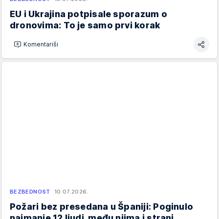
EU i Ukrajina potpisale sporazum o
dronovima: To je samo prvi korak
Komentariši
BEZBEDNOST
10.07.2026.
Požari bez presedana u Španiji: Poginulo
najmanje 12 ljudi, među njima i strani