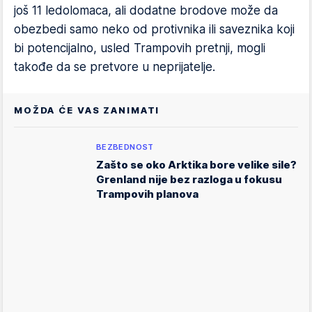
još 11 ledolomaca, ali dodatne brodove može da
obezbedi samo neko od protivnika ili saveznika koji
bi potencijalno, usled Trampovih pretnji, mogli
takođe da se pretvore u neprijatelje.
MOŽDA ĆE VAS ZANIMATI
BEZBEDNOST
Zašto se oko Arktika bore velike sile?
Grenland nije bez razloga u fokusu
Trampovih planova