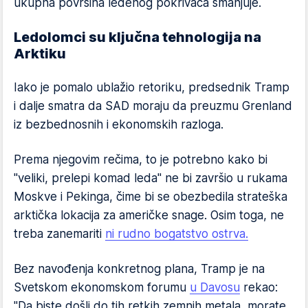
ukupna površina ledenog pokrivača smanjuje.
Ledolomci su ključna tehnologija na
Arktiku
Iako je pomalo ublažio retoriku, predsednik Tramp
i dalje smatra da SAD moraju da preuzmu Grenland
iz bezbednosnih i ekonomskih razloga.
Prema njegovim rečima, to je potrebno kako bi
"veliki, prelepi komad leda" ne bi završio u rukama
Moskve i Pekinga, čime bi se obezbedila strateška
arktička lokacija za američke snage. Osim toga, ne
treba zanemariti
ni rudno bogatstvo ostrva.
Bez navođenja konkretnog plana, Tramp je na
Svetskom ekonomskom forumu
u Davosu
rekao:
"Da biste došli do tih retkih zemnih metala, morate