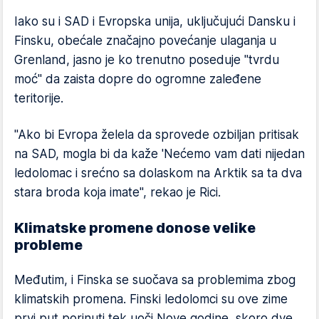
Iako su i SAD i Evropska unija, uključujući Dansku i
Finsku, obećale značajno povećanje ulaganja u
Grenland, jasno je ko trenutno poseduje "tvrdu
moć" da zaista dopre do ogromne zaleđene
teritorije.
"Ako bi Evropa želela da sprovede ozbiljan pritisak
na SAD, mogla bi da kaže 'Nećemo vam dati nijedan
ledolomac i srećno sa dolaskom na Arktik sa ta dva
stara broda koja imate", rekao je Rici.
Klimatske promene donose velike
probleme
Međutim, i Finska se suočava sa problemima zbog
klimatskih promena. Finski ledolomci su ove zime
prvi put porinuti tek uoči Nove godine, skoro dve