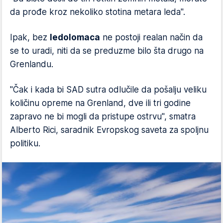
da prođe kroz nekoliko stotina metara leda".
Ipak, bez
ledolomaca
ne postoji realan način da
se to uradi, niti da se preduzme bilo šta drugo na
Grenlandu.
"Čak i kada bi SAD sutra odlučile da pošalju veliku
količinu opreme na Grenland, dve ili tri godine
zapravo ne bi mogli da pristupe ostrvu", smatra
Alberto Rici, saradnik Evropskog saveta za spoljnu
politiku.