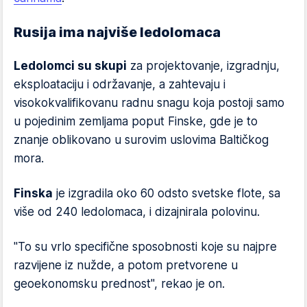
Rusija ima najviše ledolomaca
Ledolomci su skupi
za projektovanje, izgradnju,
eksploataciju i održavanje, a zahtevaju i
visokokvalifikovanu radnu snagu koja postoji samo
u pojedinim zemljama poput Finske, gde je to
znanje oblikovano u surovim uslovima Baltičkog
mora.
Finska
je izgradila oko 60 odsto svetske flote, sa
više od 240 ledolomaca, i dizajnirala polovinu.
"To su vrlo specifične sposobnosti koje su najpre
razvijene iz nužde, a potom pretvorene u
geoekonomsku prednost", rekao je on.