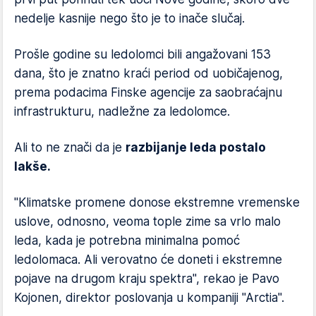
nedelje kasnije nego što je to inače slučaj.
Prošle godine su ledolomci bili angažovani 153
dana, što je znatno kraći period od uobičajenog,
prema podacima Finske agencije za saobraćajnu
infrastrukturu, nadležne za ledolomce.
Ali to ne znači da je
razbijanje leda postalo
lakše.
"Klimatske promene donose ekstremne vremenske
uslove, odnosno, veoma tople zime sa vrlo malo
leda, kada je potrebna minimalna pomoć
ledolomaca. Ali verovatno će doneti i ekstremne
pojave na drugom kraju spektra", rekao je Pavo
Kojonen, direktor poslovanja u kompaniji "Arctia".