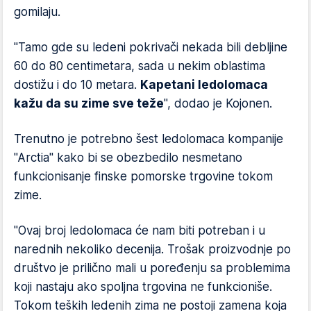
gomilaju.
"Tamo gde su ledeni pokrivači nekada bili debljine
60 do 80 centimetara, sada u nekim oblastima
dostižu i do 10 metara.
Kapetani ledolomaca
kažu da su zime sve teže
", dodao je Kojonen.
Trenutno je potrebno šest ledolomaca kompanije
"Arctia" kako bi se obezbedilo nesmetano
funkcionisanje finske pomorske trgovine tokom
zime.
"Ovaj broj ledolomaca će nam biti potreban i u
narednih nekoliko decenija. Trošak proizvodnje po
društvo je prilično mali u poređenju sa problemima
koji nastaju ako spoljna trgovina ne funkcioniše.
Tokom teških ledenih zima ne postoji zamena koja