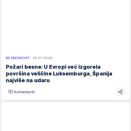
BEZBEDNOST
29.07.2026.
Požari besne: U Evropi već izgorela
površina veličine Luksemburga, Španija
najviše na udaru
Komentariši