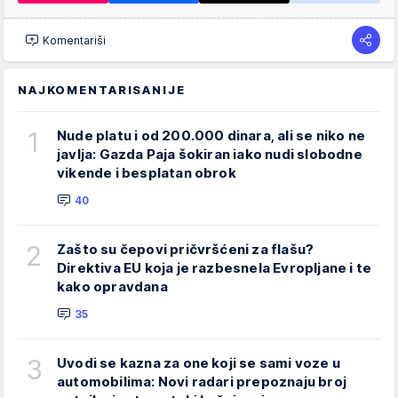
Komentariši
NAJKOMENTARISANIJE
1
Nude platu i od 200.000 dinara, ali se niko ne
javlja: Gazda Paja šokiran iako nudi slobodne
vikende i besplatan obrok
40
2
Zašto su čepovi pričvršćeni za flašu?
Direktiva EU koja je razbesnela Evropljane i te
kako opravdana
35
3
Uvodi se kazna za one koji se sami voze u
automobilima: Novi radari prepoznaju broj