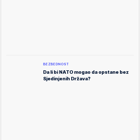
BEZBEDNOST
Da li bi NATO mogao da opstane bez
Sjedinjenih Država?