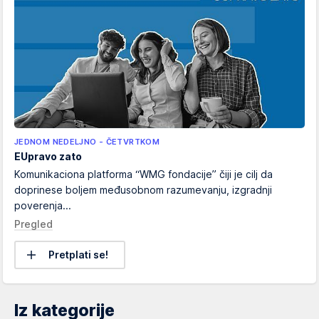
JEDNOM NEDELJNO - ČETVRTKOM
EUpravo zato
Komunikaciona platforma “WMG fondacije” čiji je cilj da
doprinese boljem međusobnom razumevanju, izgradnji
poverenja...
Pregled
Pretplati se!
Iz kategorije