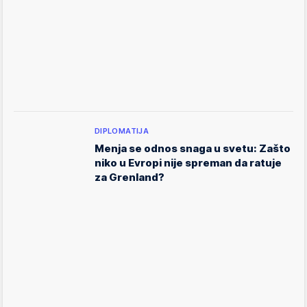
DIPLOMATIJA
Menja se odnos snaga u svetu: Zašto
niko u Evropi nije spreman da ratuje
za Grenland?