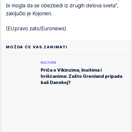
bi mogla da se obezbedi iz drugih delova sveta",
zaključio je Kojonen.
(EUpravo zato/Euronews)
MOŽDA ĆE VAS ZANIMATI
KULTURA
Priča o Vikinzima, Inuitima i
hrišćanima: Zašto Grenland pripada
baš Danskoj?