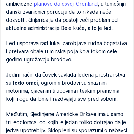
ambiciozne
planove da osvoji Grenland
, a tamošnji i
danski zvaničnici poručuju da to nikada neće
dozvoliti, činjenica je da postoji veći problem od
aktuelne administracije Bele kuće, a to je
led
.
Led usporava rad luka, zarobljava rudna bogatstva
i pretvara obale u minska polja koja tokom cele
godine ugrožavaju brodove.
Jedini način da čovek savlada ledena prostranstva
su
ledolomci
, ogromni brodovi sa snažnim
motorima, ojačanim trupovima i teškim pramcima
koji mogu da lome i razdvajaju sve pred sobom.
Međutim, Sjedinjene Američke Države imaju samo
tri ledolomca, od kojih je jedan toliko dotrajao da je
jedva upotrebljiv. Sklopljeni su sporazumi o nabavci