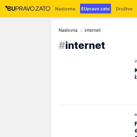
Naslovna
EUpravo zato
Društvo
Događaji
News
WMG fondacija
Naslovna
internet
#
internet
V
M