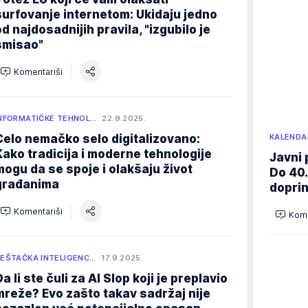
surfovanje internetom: Ukidaju jedno
od najdosadnijih pravila, "izgubilo je
smisao"
Komentariši
NFORMATIČKE TEHNOL…
22.9.2025.
Celo nemačko selo digitalizovano:
KALENDA
Kako tradicija i moderne tehnologije
Javni 
mogu da se spoje i olakšaju život
Do 40.
građanima
doprin
Komentariši
Kome
EŠTAČKA INTELIGENC…
17.9.2025.
a li ste čuli za AI Slop koji je preplavio
mreže? Evo zašto takav sadržaj nije