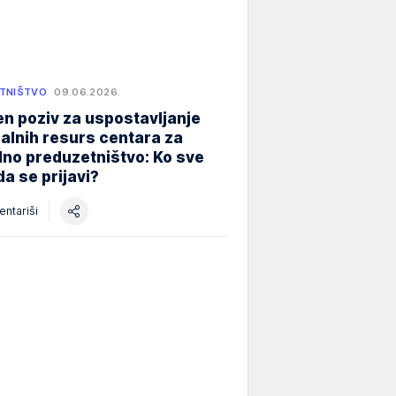
TNIŠTVO
09.06.2026.
n poziv za uspostavljanje
alnih resurs centara za
lno preduzetništvo: Ko sve
a se prijavi?
ntariši