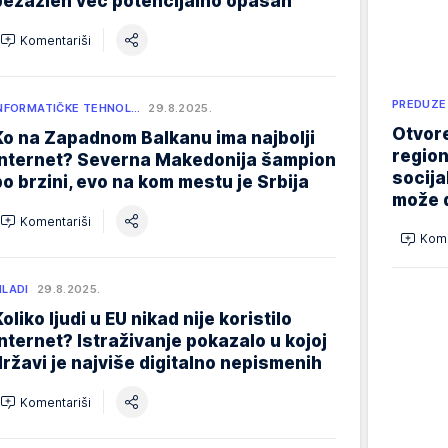
bezazlen već potencijalno opasan
Komentariši
PREDUZE
NFORMATIČKE TEHNOL…
29.8.2025.
Otvore
Ko na Zapadnom Balkanu ima najbolji
region
internet? Severna Makedonija šampion
socija
po brzini, evo na kom mestu je Srbija
može d
Komentariši
Kome
LADI
29.8.2025.
oliko ljudi u EU nikad nije koristilo
internet? Istraživanje pokazalo u kojoj
državi je najviše digitalno nepismenih
Komentariši