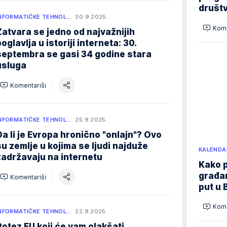
društ
NFORMATIČKE TEHNOL…
30.9.2025.
Kome
Zatvara se jedno od najvažnijih
oglavlja u istoriji interneta: 30.
septembra se gasi 34 godine stara
usluga
Komentariši
NFORMATIČKE TEHNOL…
25.9.2025.
Da li je Evropa hronično "onlajn"? Ovo
su zemlje u kojima se ljudi najduže
KALENDA
zadržavaju na internetu
Kako p
građan
Komentariši
put u 
Kome
NFORMATIČKE TEHNOL…
22.9.2025.
Potez EU koji će vam olakšati