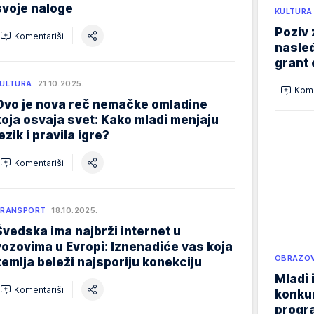
svoje naloge
KULTURA
Poziv 
Komentariši
nasleđ
grant 
ULTURA
21.10.2025.
Kome
Ovo je nova reč nemačke omladine
koja osvaja svet: Kako mladi menjaju
ezik i pravila igre?
Komentariši
TRANSPORT
18.10.2025.
Švedska ima najbrži internet u
vozovima u Evropi: Iznenadiće vas koja
OBRAZOV
zemlja beleži najsporiju konekciju
Mladi 
Komentariši
konku
progr