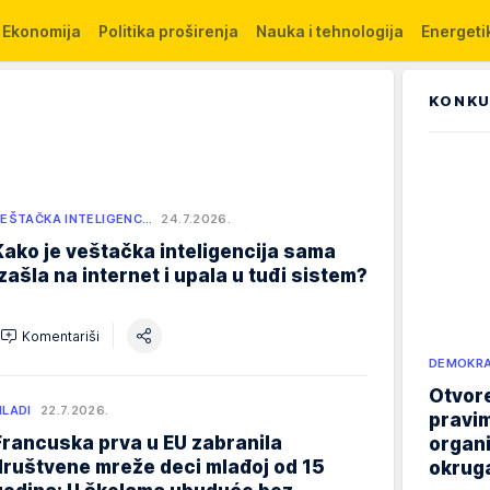
Ekonomija
Politika proširenja
Nauka i tehnologija
Energetik
KONKU
EŠTAČKA INTELIGENC…
24.7.2026.
Kako je veštačka inteligencija sama
izašla na internet i upala u tuđi sistem?
Komentariši
DEMOKRA
Otvore
LADI
22.7.2026.
pravim
Francuska prva u EU zabranila
organi
društvene mreže deci mlađoj od 15
okruga