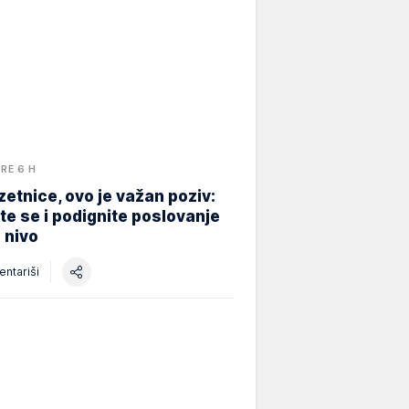
PRE 6 H
etnice, ovo je važan poziv:
ite se i podignite poslovanje
i nivo
ntariši