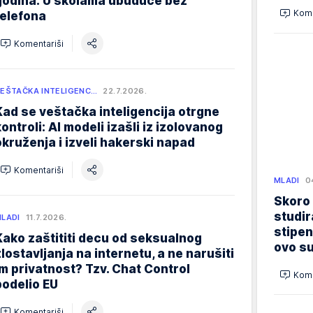
godina: U školama ubuduće bez
Kome
telefona
Komentariši
EŠTAČKA INTELIGENC…
22.7.2026.
Kad se veštačka inteligencija otrgne
kontroli: AI modeli izašli iz izolovanog
okruženja i izveli hakerski napad
Komentariši
MLADI
0
Skoro
studir
LADI
11.7.2026.
stipen
Kako zaštititi decu od seksualnog
ovo su
zlostavljanja na internetu, a ne narušiti
im privatnost? Tzv. Chat Control
Kome
podelio EU
Komentariši