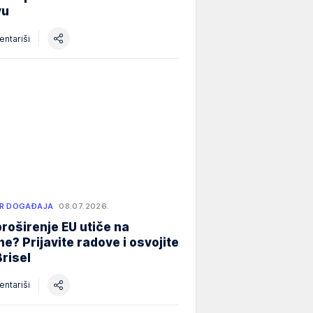
vu
ntariši
R DOGAĐAJA
08.07.2026.
roširenje EU utiče na
e? Prijavite radove i osvojite
Brisel
ntariši