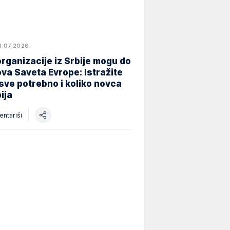
8.07.2026.
rganizacije iz Srbije mogu do
va Saveta Evrope: Istražite
 sve potrebno i koliko novca
ija
ntariši