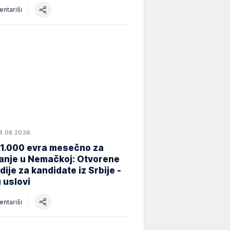
ntariši
4.08.2026.
 1.000 evra mesečno za
anje u Nemačkoj: Otvorene
dije za kandidate iz Srbije -
 uslovi
ntariši