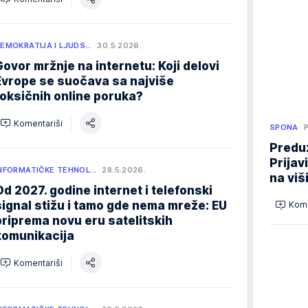
EMOKRATIJA I LJUDS…
30.5.2026.
Govor mržnje na internetu: Koji delovi
Evrope se suočava sa najviše
toksičnih online poruka?
Komentariši
SPONA
Preduz
Prijav
NFORMATIČKE TEHNOL…
28.5.2026.
na viš
Od 2027. godine internet i telefonski
signal stižu i tamo gde nema mreže: EU
Kome
priprema novu eru satelitskih
komunikacija
Komentariši