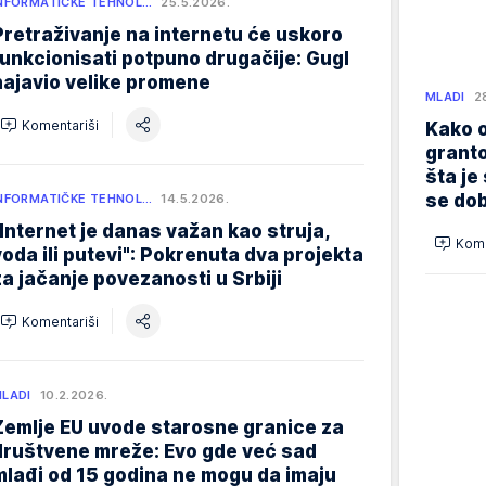
NFORMATIČKE TEHNOL…
25.5.2026.
Pretraživanje na internetu će uskoro
funkcionisati potpuno drugačije: Gugl
najavio velike promene
MLADI
2
Komentariši
Kako o
granto
šta je
se dob
NFORMATIČKE TEHNOL…
14.5.2026.
"Internet je danas važan kao struja,
Kome
voda ili putevi": Pokrenuta dva projekta
za jačanje povezanosti u Srbiji
Komentariši
LADI
10.2.2026.
Zemlje EU uvode starosne granice za
društvene mreže: Evo gde već sad
mlađi od 15 godina ne mogu da imaju