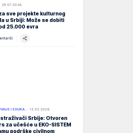
28.07.2026.
za sve projekte kulturnog
a u Srbiji: Može se dobiti
od 25.000 evra
ntariši
ANJE I EDUKA…
12.02.2026.
istraživači Srbije: Otvoren
rs za učešće u EKO-SISTEM
amu podrške civilnom