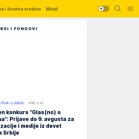
a i životna sredina
Mladi
RSI I FONDOVI
TIJA I LJUDS…
PRE 5 H
n konkurs "Glas(no) o
a": Prijave do 9. avgusta za
zacije i medije iz devet
 Srbije