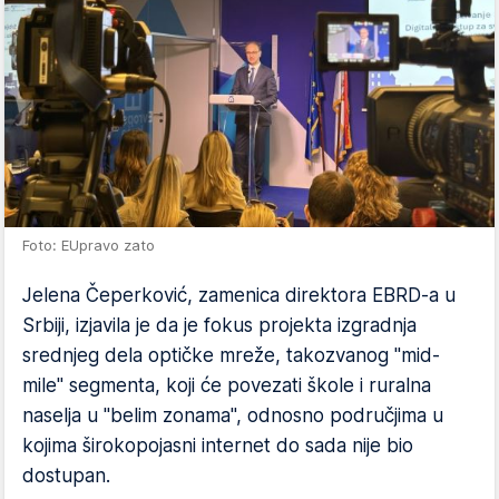
Foto: EUpravo zato
Jelena Čeperković, zamenica direktora EBRD-a u
Srbiji, izjavila je da je fokus projekta izgradnja
srednjeg dela optičke mreže, takozvanog "mid-
mile" segmenta, koji će povezati škole i ruralna
naselja u "belim zonama", odnosno područjima u
kojima širokopojasni internet do sada nije bio
dostupan.