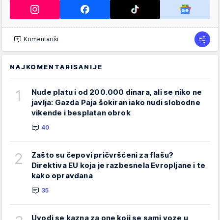
Komentariši
NAJKOMENTARISANIJE
1
Nude platu i od 200.000 dinara, ali se niko ne
javlja: Gazda Paja šokiran iako nudi slobodne
vikende i besplatan obrok
40
2
Zašto su čepovi pričvršćeni za flašu?
Direktiva EU koja je razbesnela Evropljane i te
kako opravdana
35
Uvodi se kazna za one koji se sami voze u