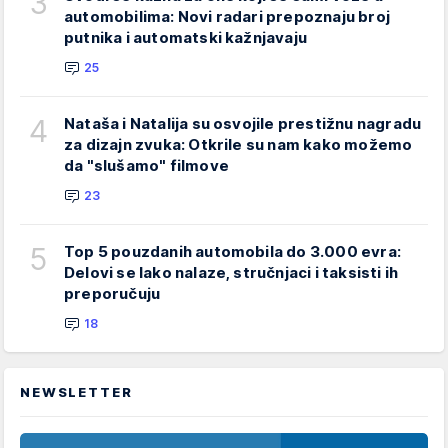
3
automobilima: Novi radari prepoznaju broj
putnika i automatski kažnjavaju
25
4
Nataša i Natalija su osvojile prestižnu nagradu
za dizajn zvuka: Otkrile su nam kako možemo
da "slušamo" filmove
23
5
Top 5 pouzdanih automobila do 3.000 evra:
Delovi se lako nalaze, stručnjaci i taksisti ih
preporučuju
18
NEWSLETTER