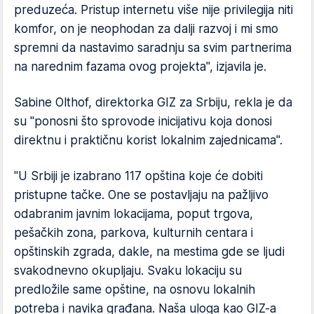
preduzeća. Pristup internetu više nije privilegija niti
komfor, on je neophodan za dalji razvoj i mi smo
spremni da nastavimo saradnju sa svim partnerima
na narednim fazama ovog projekta", izjavila je.
Sabine Olthof, direktorka GIZ za Srbiju, rekla je da
su "ponosni što sprovode inicijativu koja donosi
direktnu i praktičnu korist lokalnim zajednicama".
"U Srbiji je izabrano 117 opština koje će dobiti
pristupne tačke. One se postavljaju na pažljivo
odabranim javnim lokacijama, poput trgova,
pešačkih zona, parkova, kulturnih centara i
opštinskih zgrada, dakle, na mestima gde se ljudi
svakodnevno okupljaju. Svaku lokaciju su
predložile same opštine, na osnovu lokalnih
potreba i navika građana. Naša uloga kao GIZ-a