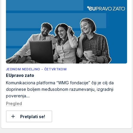
JEDNOM NEDELJNO - ČETVRTKOM
EUpravo zato
Komunikaciona platforma “WMG fondacije” čiji je cilj da
doprinese boljem međusobnom razumevanju, izgradnji
poverenja...
Pregled
Pretplati se!