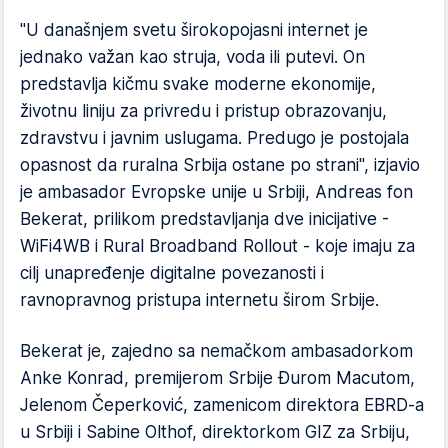
"U današnjem svetu širokopojasni internet je
jednako važan kao struja, voda ili putevi. On
predstavlja kičmu svake moderne ekonomije,
životnu liniju za privredu i pristup obrazovanju,
zdravstvu i javnim uslugama. Predugo je postojala
opasnost da ruralna Srbija ostane po strani", izjavio
je ambasador Evropske unije u Srbiji, Andreas fon
Bekerat, prilikom predstavljanja dve inicijative -
WiFi4WB i Rural Broadband Rollout - koje imaju za
cilj unapređenje digitalne povezanosti i
ravnopravnog pristupa internetu širom Srbije.
Bekerat je, zajedno sa nemačkom ambasadorkom
Anke Konrad, premijerom Srbije Đurom Macutom,
Jelenom Čeperković, zamenicom direktora EBRD-a
u Srbiji i Sabine Olthof, direktorkom GIZ za Srbiju,