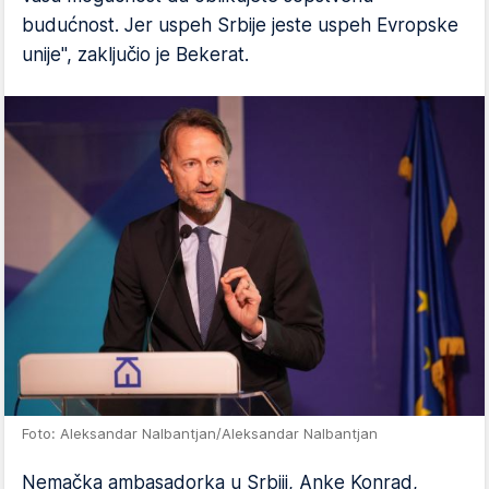
budućnost. Jer uspeh Srbije jeste uspeh Evropske
unije", zaključio je Bekerat.
Foto: Aleksandar Nalbantjan/Aleksandar Nalbantjan
Nemačka ambasadorka u Srbiji, Anke Konrad,