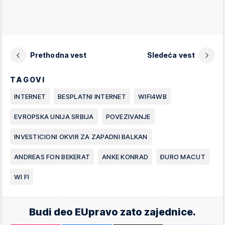
Prethodna vest
Sledeća vest
TAGOVI
INTERNET
BESPLATNI INTERNET
WIFI4WB
EVROPSKA UNIJA SRBIJA
POVEZIVANJE
INVESTICIONI OKVIR ZA ZAPADNI BALKAN
ANDREAS FON BEKERAT
ANKE KONRAD
ĐURO MACUT
WI FI
Budi deo EUpravo zato zajednice.