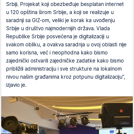
Srbiji. Projekat koji obezbeđuje besplatan internet
u 120 opština širom Srbije, a koji se realizuje u
saradnji sa GIZ-om, veliki je korak ka uvođenju
Srbije u društvo najmodernijih država. Vlada
Republike Srbije posvećena je digitalizaciji u
svakom obliku, a ovakva saradnja u ovoj oblasti nije
samo korisna, već i neophodna kako bismo
zajednički ostvarili zajedničke zadatke kako bismo
približili administraciju i sve strukture na lokalnom
nivou našim građanima kroz potpunu digitalizaciju",
izjavio je.