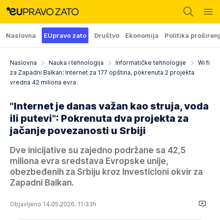
Naslovna
EUpravo zato
Društvo
Ekonomija
Politika proširen
Naslovna
Nauka i tehnologija
Informatičke tehnologije
Wi fi
za Zapadni Balkan: Internet za 177 opština, pokrenuta 2 projekta
vredna 42 miliona evra
"Internet je danas važan kao struja, voda
ili putevi": Pokrenuta dva projekta za
jačanje povezanosti u Srbiji
Dve inicijative su zajedno podržane sa 42,5
miliona evra sredstava Evropske unije,
obezbeđenih za Srbiju kroz Investicioni okvir za
Zapadni Balkan.
Objavljeno 14.05.2026. 11:33h