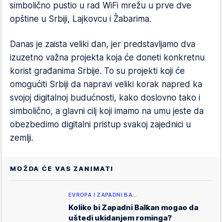
simbolično pustio u rad WiFi mrežu u prve dve
opštine u Srbiji, Lajkovcu i Žabarima.
Danas je zaista veliki dan, jer predstavljamo dva
izuzetno važna projekta koja će doneti konkretnu
korist građanima Srbije. To su projekti koji će
omogućiti Srbiji da napravi veliki korak napred ka
svojoj digitalnoj budućnosti, kako doslovno tako i
simbolično, a glavni cilj koji imamo na umu jeste da
obezbedimo digitalni pristup svakoj zajednici u
zemlji.
MOŽDA ĆE VAS ZANIMATI
EVROPA I ZAPADNI BA…
Koliko bi Zapadni Balkan mogao da
uštedi ukidanjem rominga?