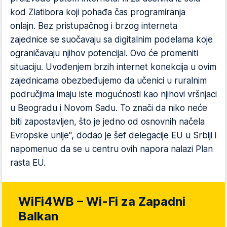
kod Zlatibora koji pohađa čas programiranja
onlajn. Bez pristupačnog i brzog interneta
zajednice se suočavaju sa digitalnim podelama koje
ograničavaju njihov potencijal. Ovo će promeniti
situaciju. Uvođenjem brzih internet konekcija u ovim
zajednicama obezbeđujemo da učenici u ruralnim
područjima imaju iste mogućnosti kao njihovi vršnjaci
u Beogradu i Novom Sadu. To znači da niko neće
biti zapostavljen, što je jedno od osnovnih načela
Evropske unije", dodao je šef delegacije EU u Srbiji i
napomenuo da se u centru ovih napora nalazi Plan
rasta EU.
WiFi4WB – Wi-Fi za Zapadni
Balkan