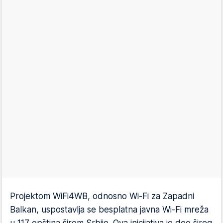
Projektom WiFi4WB, odnosno Wi-Fi za Zapadni
Balkan, uspostavlja se besplatna javna Wi-Fi mreža
u 117 opština širom Srbije. Ova inicijativa je deo šireg