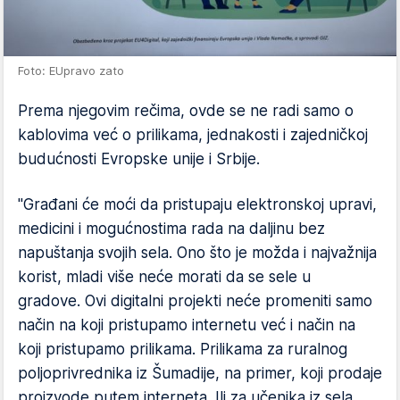
Foto: EUpravo zato
Prema njegovim rečima, ovde se ne radi samo o
kablovima već o prilikama, jednakosti i zajedničkoj
budućnosti Evropske unije i Srbije.
"Građani će moći da pristupaju elektronskoj upravi,
medicini i mogućnostima rada na daljinu bez
napuštanja svojih sela. Ono što je možda i najvažnija
korist, mladi više neće morati da se sele u
gradove. Ovi digitalni projekti neće promeniti samo
način na koji pristupamo internetu već i način na
koji pristupamo prilikama. Prilikama za ruralnog
poljoprivrednika iz Šumadije, na primer, koji prodaje
proizvode putem interneta. Ili za učenika iz sela