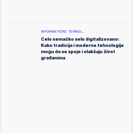
INFORMATIČKE TEHNOL…
Celo nemačko selo digitalizovano:
Kako tradicija i moderne tehnologije
mogu da se spoje i olakšaju život
građanima