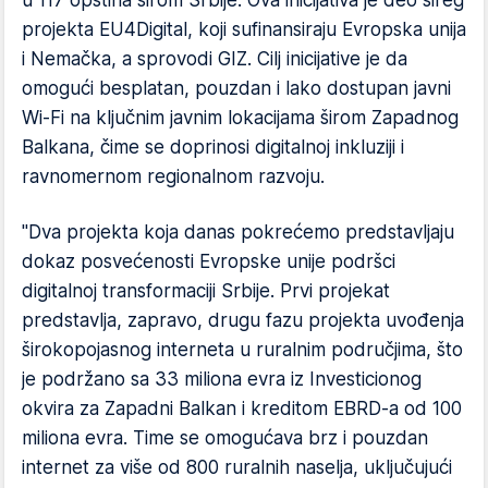
projekta EU4Digital, koji sufinansiraju Evropska unija
i Nemačka, a sprovodi GIZ. Cilj inicijative je da
omogući besplatan, pouzdan i lako dostupan javni
Wi-Fi na ključnim javnim lokacijama širom Zapadnog
Balkana, čime se doprinosi digitalnoj inkluziji i
ravnomernom regionalnom razvoju.
"Dva projekta koja danas pokrećemo predstavljaju
dokaz posvećenosti Evropske unije podršci
digitalnoj transformaciji Srbije. Prvi projekat
predstavlja, zapravo, drugu fazu projekta uvođenja
širokopojasnog interneta u ruralnim područjima, što
je podržano sa 33 miliona evra iz Investicionog
okvira za Zapadni Balkan i kreditom EBRD-a od 100
miliona evra. Time se omogućava brz i pouzdan
internet za više od 800 ruralnih naselja, uključujući