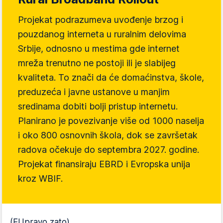
Projekat podrazumeva uvođenje brzog i
pouzdanog interneta u ruralnim delovima
Srbije, odnosno u mestima gde internet
mreža trenutno ne postoji ili je slabijeg
kvaliteta. To znači da će domaćinstva, škole,
preduzeća i javne ustanove u manjim
sredinama dobiti bolji pristup internetu.
Planirano je povezivanje više od 1000 naselja
i oko 800 osnovnih škola, dok se završetak
radova očekuje do septembra 2027. godine.
Projekat finansiraju EBRD i Evropska unija
kroz WBIF.
(EUpravo zato)