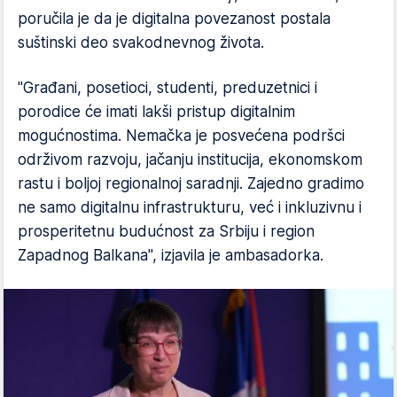
poručila je da je digitalna povezanost postala
suštinski deo svakodnevnog života.
"Građani, posetioci, studenti, preduzetnici i
porodice će imati lakši pristup digitalnim
mogućnostima. Nemačka je posvećena podršci
održivom razvoju, jačanju institucija, ekonomskom
rastu i boljoj regionalnoj saradnji. Zajedno gradimo
ne samo digitalnu infrastrukturu, već i inkluzivnu i
prosperitetnu budućnost za Srbiju i region
Zapadnog Balkana", izjavila je ambasadorka.