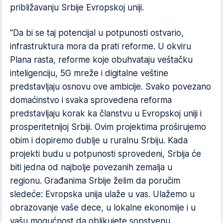
približavanju Srbije Evropskoj uniji.
"Da bi se taj potencijal u potpunosti ostvario,
infrastruktura mora da prati reforme. U okviru
Plana rasta, reforme koje obuhvataju veštačku
inteligenciju, 5G mreže i digitalne veštine
predstavljaju osnovu ove ambicije. Svako povezano
domaćinstvo i svaka sprovedena reforma
predstavljaju korak ka članstvu u Evropskoj uniji i
prosperitetnijoj Srbiji. Ovim projektima proširujemo
obim i dopiremo dublje u ruralnu Srbiju. Kada
projekti budu u potpunosti sprovedeni, Srbija će
biti jedna od najbolje povezanih zemalja u
regionu. Građanima Srbije želim da poručim
sledeće: Evropska unija ulaže u vas. Ulažemo u
obrazovanje vaše dece, u lokalne ekonomije i u
vašu mogućnost da oblikujete sopstvenu