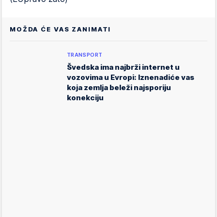
MOŽDA ĆE VAS ZANIMATI
TRANSPORT
Švedska ima najbrži internet u
vozovima u Evropi: Iznenadiće vas
koja zemlja beleži najsporiju
konekciju