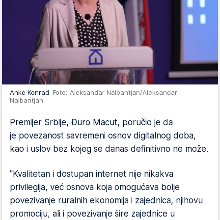
Anke Konrad
Foto: Aleksandar Nalbantjan/Aleksandar
Nalbantjan
Premijer Srbije, Đuro Macut, poručio je da
je povezanost savremeni osnov digitalnog doba,
kao i uslov bez kojeg se danas definitivno ne može.
"Kvalitetan i dostupan internet nije nikakva
privilegija, već osnova koja omogućava bolje
povezivanje ruralnih ekonomija i zajednica, njihovu
promociju, ali i povezivanje šire zajednice u