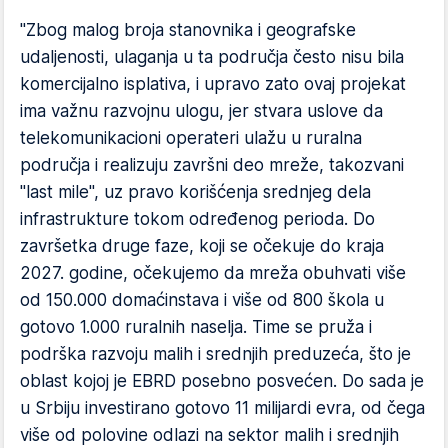
"Zbog malog broja stanovnika i geografske
udaljenosti, ulaganja u ta područja često nisu bila
komercijalno isplativa, i upravo zato ovaj projekat
ima važnu razvojnu ulogu, jer stvara uslove da
telekomunikacioni operateri ulažu u ruralna
područja i realizuju završni deo mreže, takozvani
"last mile", uz pravo korišćenja srednjeg dela
infrastrukture tokom određenog perioda. Do
završetka druge faze, koji se očekuje do kraja
2027. godine, očekujemo da mreža obuhvati više
od 150.000 domaćinstava i više od 800 škola u
gotovo 1.000 ruralnih naselja. Time se pruža i
podrška razvoju malih i srednjih preduzeća, što je
oblast kojoj je EBRD posebno posvećen. Do sada je
u Srbiju investirano gotovo 11 milijardi evra, od čega
više od polovine odlazi na sektor malih i srednjih