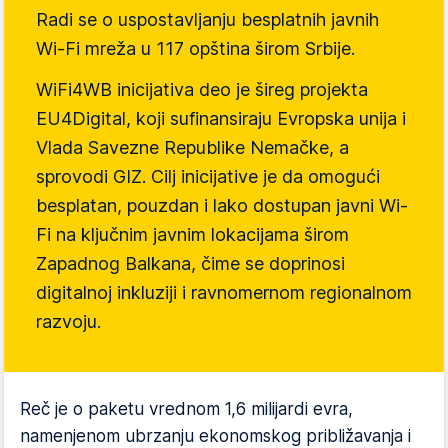
Radi se o uspostavljanju besplatnih javnih
Wi-Fi mreža u 117 opština širom Srbije.
WiFi4WB inicijativa deo je šireg projekta
EU4Digital, koji sufinansiraju Evropska unija i
Vlada Savezne Republike Nemačke, a
sprovodi GIZ. Cilj inicijative je da omogući
besplatan, pouzdan i lako dostupan javni Wi-
Fi na ključnim javnim lokacijama širom
Zapadnog Balkana, čime se doprinosi
digitalnoj inkluziji i ravnomernom regionalnom
razvoju.
Reč je o paketu vrednom 1,6 milijardi evra,
namenjenom ubrzanju ekonomskog približavanja i