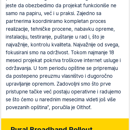
jeste da obezbedimo da projekat funkcioniše ne
samo na papiru, već i u praksi. Zajedno sa
partnerima koordiniramo kompletan proces
realizacije, tehničke procene, nabavku opreme,
instalaciju, testiranje, puštanje u rad i, što je
najvažnije, kontrolu kvaliteta. Najvažnije od svega,
fokusirani smo na održivost. Tokom najmanje 18
meseci projekat pokriva troškove internet usluge i
održavanja. U tom periodu opštine se pripremaju
da postepeno preuzmu vlasništvo i dugoročno
upravljanje opremom. Zadovoljni smo što prve
pristupne tačke već postaju operativne i radujemo
se što ćemo u narednim mesecima videti još više
povezanih opština", poručila je Olthof.
Rural Broadband Rollout