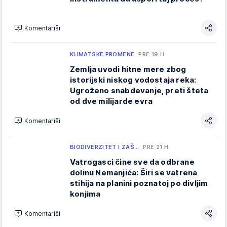
Komentariši
KLIMATSKE PROMENE
PRE 19 H
Zemlja uvodi hitne mere zbog
istorijski niskog vodostaja reka:
Ugroženo snabdevanje, preti šteta
od dve milijarde evra
Komentariši
BIODIVERZITET I ZAŠ…
PRE 21 H
Vatrogasci čine sve da odbrane
dolinu Nemanjića: Širi se vatrena
stihija na planini poznatoj po divljim
konjima
Komentariši