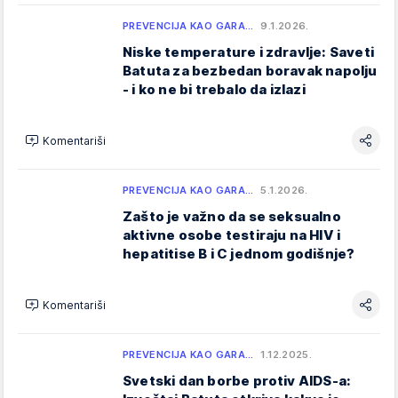
PREVENCIJA KAO GARA…
9.1.2026.
Niske temperature i zdravlje: Saveti
Batuta za bezbedan boravak napolju
- i ko ne bi trebalo da izlazi
Komentariši
PREVENCIJA KAO GARA…
5.1.2026.
Zašto je važno da se seksualno
aktivne osobe testiraju na HIV i
hepatitise B i C jednom godišnje?
Komentariši
PREVENCIJA KAO GARA…
1.12.2025.
Svetski dan borbe protiv AIDS-a: