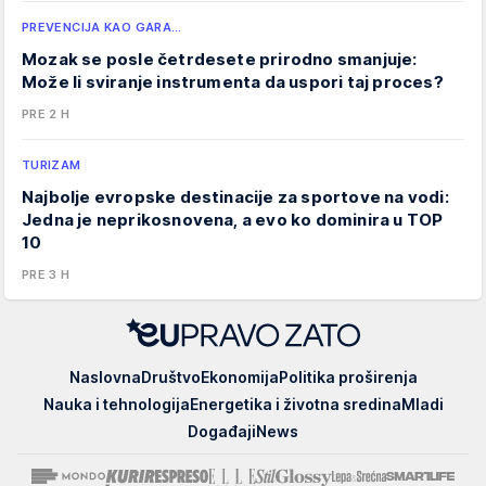
PREVENCIJA KAO GARA…
Mozak se posle četrdesete prirodno smanjuje:
Može li sviranje instrumenta da uspori taj proces?
PRE 2 H
TURIZAM
Najbolje evropske destinacije za sportove na vodi:
Jedna je neprikosnovena, a evo ko dominira u TOP
10
PRE 3 H
EUpravo
Naslovna
Društvo
Ekonomija
Politika proširenja
zato
Nauka i tehnologija
Energetika i životna sredina
Mladi
Događaji
News