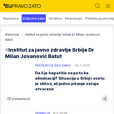
Naslovna
EUpravo zato
Društvo
Ekonomija
Politika proširen
Naslovna
Institut za javno zdravlje Srbije Dr Milan Jovanović
Batut
#
Institut za javno zdravlje Srbije Dr
Milan Jovanović Batut
PREVENCIJA KAO GARA…
30.7.2026.
Da li je hepatitis na putu ka
eliminaciji? Situacija u Srbiji i svetu
je slična, ali jedno pitanje ostaje
otvoreno
Komentariši
ZDRAVLJE
15.5.2026.