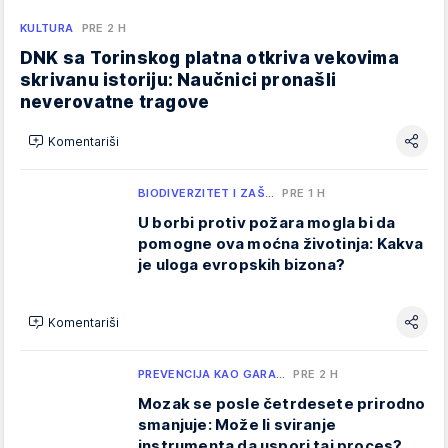
KULTURA
PRE 2 H
DNK sa Torinskog platna otkriva vekovima
skrivanu istoriju: Naučnici pronašli
neverovatne tragove
Komentariši
BIODIVERZITET I ZAŠ…
PRE 1 H
U borbi protiv požara mogla bi da
pomogne ova moćna životinja: Kakva
je uloga evropskih bizona?
Komentariši
PREVENCIJA KAO GARA…
PRE 2 H
Mozak se posle četrdesete prirodno
smanjuje: Može li sviranje
instrumenta da uspori taj proces?