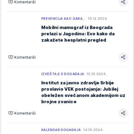
Komentariši
PREVENCIJA KAO GARA…
10.12.2024.
Mоbilni mаmоgrаf iz Bеоgrаdа
prеlаzi u Јаgоdinu: Evo kako da
zakažete besplatni pregled
Komentariši
IZVEŠTAJI S DOGAĐAJA
15.10.2024.
Institut za javno zdravlje Srbije
proslavio VEK postojanja: Jubilej
obeležen svečanom akademijom uz
brojne zvanice
Komentariši
KALENDAR DOGAĐAJA
14.10.2024.