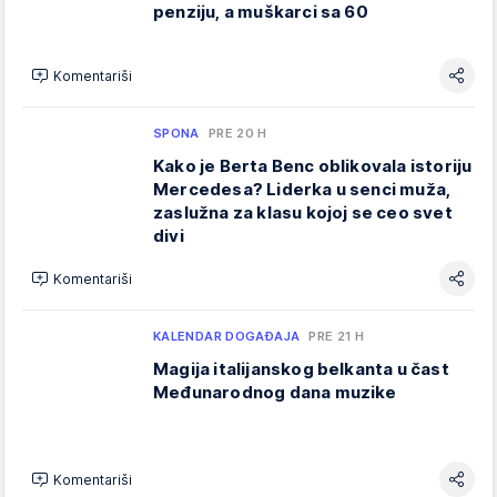
penziju, a muškarci sa 60
Komentariši
SPONA
PRE 20 H
Kako je Berta Benc oblikovala istoriju
Mercedesa? Liderka u senci muža,
zaslužna za klasu kojoj se ceo svet
divi
Komentariši
KALENDAR DOGAĐAJA
PRE 21 H
Magija italijanskog belkanta u čast
Međunarodnog dana muzike
Komentariši