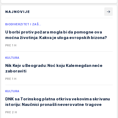
NAJNOVIJE
BIODIVERZITET I ZAŠ…
U borbi protiv požara mogla bi da pomogne ova
moćna životinja: Kakva je uloga evropskih bizona?
PRE 1 H
KULTURA
Nik Kejv u Beogradu: Noć koju Kalemegdan neće
zaboraviti
PRE 1 H
KULTURA
DNK sa Torinskog platna otkriva vekovima skrivanu
istoriju: Naučnici pronašli neverovatne tragove
PRE 2 H