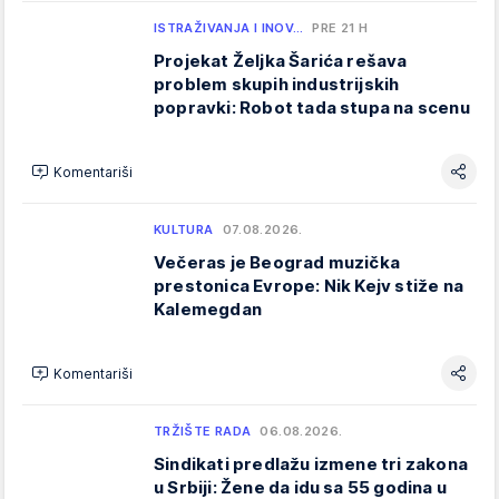
ISTRAŽIVANJA I INOV…
PRE 21 H
Projekat Željka Šarića rešava
problem skupih industrijskih
popravki: Robot tada stupa na scenu
Komentariši
KULTURA
07.08.2026.
Večeras je Beograd muzička
prestonica Evrope: Nik Kejv stiže na
Kalemegdan
Komentariši
TRŽIŠTE RADA
06.08.2026.
Sindikati predlažu izmene tri zakona
u Srbiji: Žene da idu sa 55 godina u