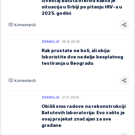
Izveštaj Batuta otkriva kakva je
situacija u Srbiji po pitanju HIV-a u
2025. godini
Komentariši
ZDRAVLJE
16.6.2025.
Rak prostate ne boli, ali ubija:
Iskoristite dve nedelje besplatnog
testiranja u Beogradu
Komentariši
ZDRAVLJE
21.5.2025.
Obišli smo radove na rekonstrukciji
Batutovih laboratorija: Evo zašto je
ovaj projekat značajan za sve
građane