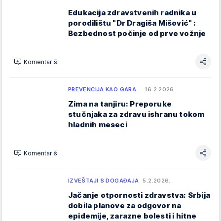
Edukacija zdravstvenih radnika u
porodilištu "Dr Dragiša Mišović" :
Bezbednost počinje od prve vožnje
Komentariši
PREVENCIJA KAO GARA…
16.2.2026.
Zima na tanjiru: Preporuke
stučnjaka za zdravu ishranu tokom
hladnih meseci
Komentariši
IZVEŠTAJI S DOGAĐAJA
5.2.2026.
Jačanje otpornosti zdravstva: Srbija
dobila planove za odgovor na
epidemije, zarazne bolesti i hitne