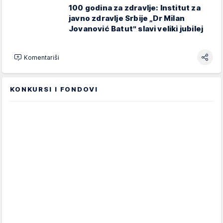
100 godina za zdravlje: Institut za
javno zdravlje Srbije „Dr Milan
Jovanović Batutʺ slavi veliki jubilej
Komentariši
KONKURSI I FONDOVI