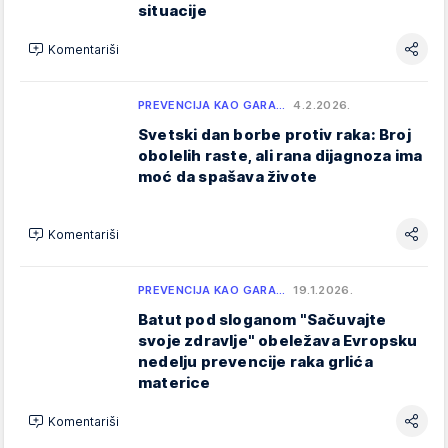
situacije
Komentariši
PREVENCIJA KAO GARA…
4.2.2026.
Svetski dan borbe protiv raka: Broj
obolelih raste, ali rana dijagnoza ima
moć da spašava živote
Komentariši
PREVENCIJA KAO GARA…
19.1.2026.
Batut pod sloganom "Sačuvajte
svoje zdravlje" obeležava Evropsku
nedelju prevencije raka grlića
materice
Komentariši