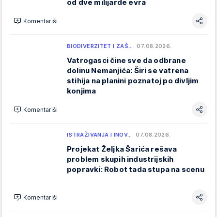
od dve milijarde evra
Komentariši
BIODIVERZITET I ZAŠ…
07.08.2026.
Vatrogasci čine sve da odbrane
dolinu Nemanjića: Širi se vatrena
stihija na planini poznatoj po divljim
konjima
Komentariši
ISTRAŽIVANJA I INOV…
07.08.2026.
Projekat Željka Šarića rešava
problem skupih industrijskih
popravki: Robot tada stupa na scenu
Komentariši