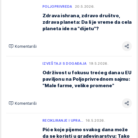
POLJOPRIVREDA
20.5.2026.
Zdrava ishrana, zdravo društvo,
zdrava planeta: Da li je vreme da cela
planeta ide na "dijetu"?
Komentariši
IZVEŠTAJI S DOGAĐAJA
19.5.2026.
Održivost u fokusu trećeg dana u EU
paviljonu na Poljoprivrednom sajmu:
"Male farme, velike promene"
Komentariši
RECIKLIRANJE I UPRA…
16.5.2026.
Piće koje pijemo svakog dana može
da se koristi u građevinarstvu: Tako