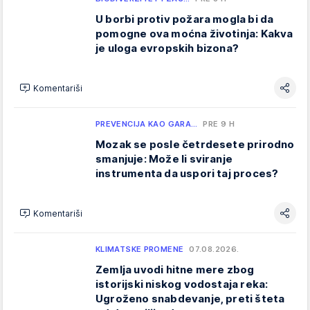
U borbi protiv požara mogla bi da
pomogne ova moćna životinja: Kakva
je uloga evropskih bizona?
Komentariši
PREVENCIJA KAO GARA…
PRE 9 H
Mozak se posle četrdesete prirodno
smanjuje: Može li sviranje
instrumenta da uspori taj proces?
Komentariši
KLIMATSKE PROMENE
07.08.2026.
Zemlja uvodi hitne mere zbog
istorijski niskog vodostaja reka:
Ugroženo snabdevanje, preti šteta