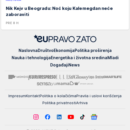
Nik Kejv u Beogradu: Noć koju Kalemegdan neće
zaboraviti
PRE 8 H
EUpravo
Naslovna
Društvo
Ekonomija
Politika proširenja
zato
Nauka i tehnologija
Energetika i životna sredina
Mladi
Događaji
News
Impresum
Kontakt
Politika o kolačićima
Pravila i uslovi korišćenja
Politika privatnosti
Arhiva