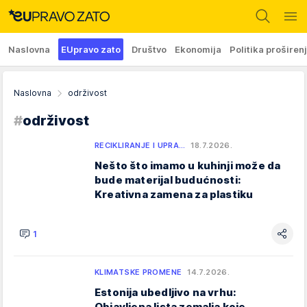
Naslovna
EUpravo zato
Društvo
Ekonomija
Politika proširen
Naslovna
održivost
#
održivost
RECIKLIRANJE I UPRA…
18.7.2026.
Nešto što imamo u kuhinji može da
bude materijal budućnosti:
Kreativna zamena za plastiku
1
KLIMATSKE PROMENE
14.7.2026.
Estonija ubedljivo na vrhu:
Objavljena lista zemalja koje