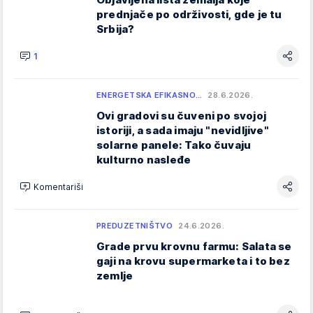
prednjače po održivosti, gde je tu
Srbija?
1
ENERGETSKA EFIKASNO…
28.6.2026.
Ovi gradovi su čuveni po svojoj
istoriji, a sada imaju "nevidljive"
solarne panele: Tako čuvaju
kulturno nasleđe
Komentariši
PREDUZETNIŠTVO
24.6.2026.
Grade prvu krovnu farmu: Salata se
gaji na krovu supermarketa i to bez
zemlje