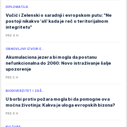
DIPLOMATIJA
Vučić i Zelenski o saradnji i evropskom putu: "Ne
postoji nikakvo 'ali' kada je reč o teritorijalnom
integritetu"
PRE 4 H
OBNOVLJIVI IZVORI E…
Akumulaciona jezera bi mogla da postanu
nefunkcionalna do 2060: Novo istraživanje šalje
upozorenje
PRE 5 H
BIODIVERZITET I ZAŠ…
U borbi protiv požara mogla bi da pomogne ova
moćna životinja: Kakva je uloga evropskih bizona?
PRE 8 H
KULTURA