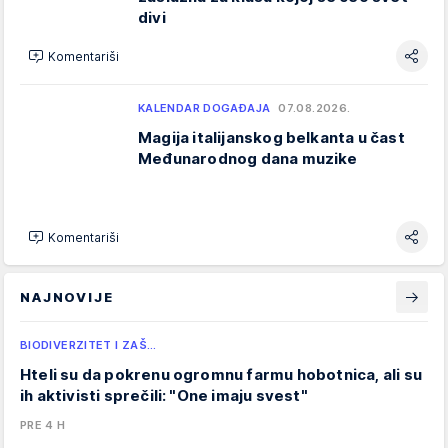
divi
Komentariši
KALENDAR DOGAĐAJA
07.08.2026.
Magija italijanskog belkanta u čast
Međunarodnog dana muzike
Komentariši
NAJNOVIJE
BIODIVERZITET I ZAŠ…
Hteli su da pokrenu ogromnu farmu hobotnica, ali su
ih aktivisti sprečili: "One imaju svest"
PRE 4 H