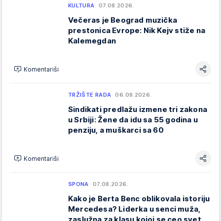
KULTURA
07.08.2026.
Večeras je Beograd muzička
prestonica Evrope: Nik Kejv stiže na
Kalemegdan
Komentariši
TRŽIŠTE RADA
06.08.2026.
Sindikati predlažu izmene tri zakona
u Srbiji: Žene da idu sa 55 godina u
penziju, a muškarci sa 60
Komentariši
SPONA
07.08.2026.
Kako je Berta Benc oblikovala istoriju
Mercedesa? Liderka u senci muža,
zaslužna za klasu kojoj se ceo svet