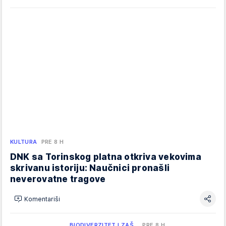
KULTURA
PRE 8 H
DNK sa Torinskog platna otkriva vekovima
skrivanu istoriju: Naučnici pronašli
neverovatne tragove
Komentariši
BIODIVERZITET I ZAŠ…
PRE 8 H