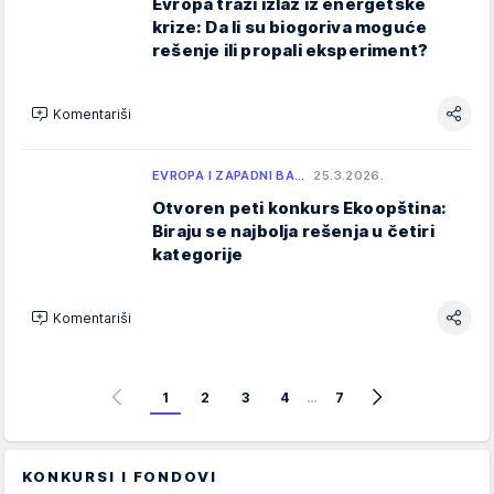
Evropa traži izlaz iz energetske
krize: Da li su biogoriva moguće
rešenje ili propali eksperiment?
Komentariši
EVROPA I ZAPADNI BA…
25.3.2026.
Otvoren peti konkurs Ekoopština:
Biraju se najbolja rešenja u četiri
kategorije
Komentariši
1
2
3
4
…
7
KONKURSI I FONDOVI