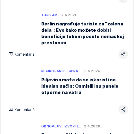
TURIZAM
17.4.2026.
Berlin nagrađuje turiste za "zelena
dela": Evo kako možete dobiti
beneficije tokom posete nemačkoj
prestonici
Komentariši
RECIKLIRANJE I UPRA…
11.4.2026.
Piljevina može da se iskoristi na
idealan način: Osmislili su panele
otporne na vatru
Komentariši
OBNOVLJIVI IZVORI E…
2.4.2026.