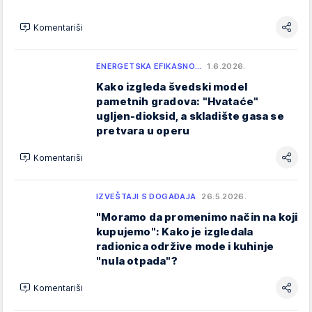
Komentariši
ENERGETSKA EFIKASNO…
1.6.2026.
Kako izgleda švedski model
pametnih gradova: "Hvataće"
ugljen-dioksid, a skladište gasa se
pretvara u operu
Komentariši
IZVEŠTAJI S DOGAĐAJA
26.5.2026.
"Moramo da promenimo način na koji
kupujemo": Kako je izgledala
radionica održive mode i kuhinje
"nula otpada"?
Komentariši