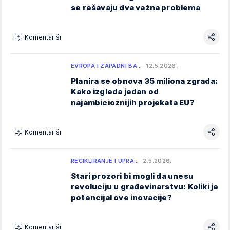
se rešavaju dva važna problema
Komentariši
EVROPA I ZAPADNI BA…
12.5.2026.
Planira se obnova 35 miliona zgrada:
Kako izgleda jedan od
najambicioznijih projekata EU?
Komentariši
RECIKLIRANJE I UPRA…
2.5.2026.
Stari prozori bi mogli da unesu
revoluciju u građevinarstvu: Koliki je
potencijal ove inovacije?
Komentariši