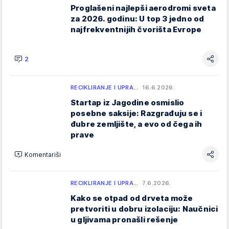
Proglašeni najlepši aerodromi sveta
za 2026. godinu: U top 3 jedno od
najfrekventnijih čvorišta Evrope
2
RECIKLIRANJE I UPRA…
16.6.2026.
Startap iz Jagodine osmislio
posebne saksije: Razgrađuju se i
đubre zemljište, a evo od čega ih
prave
Komentariši
RECIKLIRANJE I UPRA…
7.6.2026.
Kako se otpad od drveta može
pretvoriti u dobru izolaciju: Naučnici
u gljivama pronašli rešenje