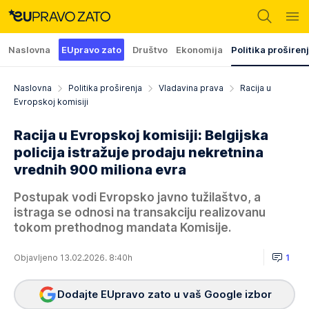
Naslovna
EUpravo zato
Društvo
Ekonomija
Politika proširen
Naslovna
Politika proširenja
Vladavina prava
Racija u
Evropskoj komisiji
Racija u Evropskoj komisiji: Belgijska
policija istražuje prodaju nekretnina
vrednih 900 miliona evra
Postupak vodi Evropsko javno tužilaštvo, a
istraga se odnosi na transakciju realizovanu
tokom prethodnog mandata Komisije.
Objavljeno 13.02.2026. 8:40h
1
Dodajte EUpravo zato u vaš Google izbor