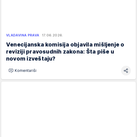
VLADAVINA PRAVA
17.06.2026.
Venecijanska komisija objavila mišljenje o
reviziji pravosudnih zakona: Šta piše u
novom izveštaju?
Komentariši