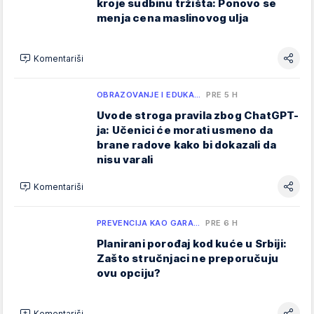
kroje sudbinu tržišta: Ponovo se
menja cena maslinovog ulja
Komentariši
OBRAZOVANJE I EDUKA…
PRE 5 H
Uvode stroga pravila zbog ChatGPT-
ja: Učenici će morati usmeno da
brane radove kako bi dokazali da
nisu varali
Komentariši
PREVENCIJA KAO GARA…
PRE 6 H
Planirani porođaj kod kuće u Srbiji:
Zašto stručnjaci ne preporučuju
ovu opciju?
Komentariši