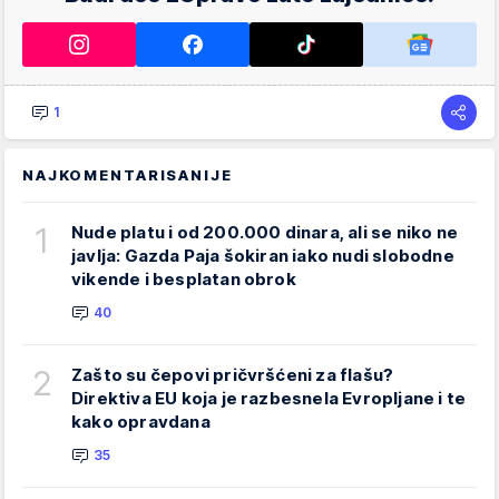
1
NAJKOMENTARISANIJE
1
Nude platu i od 200.000 dinara, ali se niko ne
javlja: Gazda Paja šokiran iako nudi slobodne
vikende i besplatan obrok
40
2
Zašto su čepovi pričvršćeni za flašu?
Direktiva EU koja je razbesnela Evropljane i te
kako opravdana
35