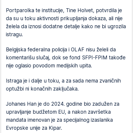
Portparolka te institucije, Tine Holvet, potvrdila je
da su u toku aktivnosti prikupljanja dokaza, ali nije
želela da iznosi dodatne detalje kako ne bi ugrozila
istragu.
Belgijska federalna policija i OLAF nisu želeli da
komentarišu slučaj, dok se fond SFPI-FPIM takođe
nije oglasio povodom medijskih upita.
Istraga je i dalje u toku, a za sada nema zvaničnih
optužbi ni konačnih zaključaka.
Johanes Han je do 2024. godine bio zadužen za
upravljanje budžetom EU, a nakon završetka
mandata imenovan je za specijalnog izaslanika
Evropske unije za Kipar.