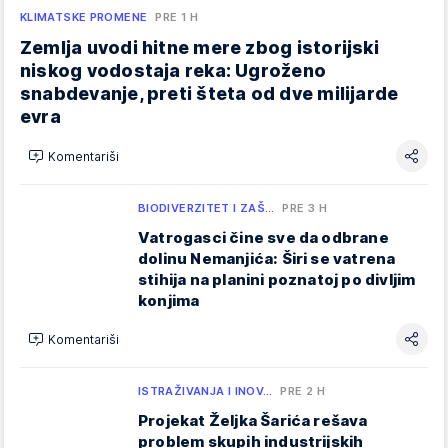
KLIMATSKE PROMENE
PRE 1 H
Zemlja uvodi hitne mere zbog istorijski
niskog vodostaja reka: Ugroženo
snabdevanje, preti šteta od dve milijarde
evra
Komentariši
BIODIVERZITET I ZAŠ…
PRE 3 H
Vatrogasci čine sve da odbrane
dolinu Nemanjića: Širi se vatrena
stihija na planini poznatoj po divljim
konjima
Komentariši
ISTRAŽIVANJA I INOV…
PRE 2 H
Projekat Željka Šarića rešava
problem skupih industrijskih