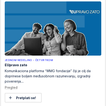
JEDNOM NEDELJNO - ČETVRTKOM
EUpravo zato
Komunikaciona platforma “WMG fondacije” čiji je cilj da
doprinese boljem međusobnom razumevanju, izgradnji
poverenja...
Pregled
Pretplati se!