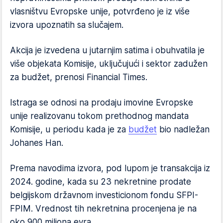
vlasništvu Evropske unije, potvrđeno je iz više
izvora upoznatih sa slučajem.
Akcija je izvedena u jutarnjim satima i obuhvatila je
više objekata Komisije, uključujući i sektor zadužen
za budžet, prenosi Financial Times.
Istraga se odnosi na prodaju imovine Evropske
unije realizovanu tokom prethodnog mandata
Komisije, u periodu kada je za
budžet
bio nadležan
Johanes Han.
Prema navodima izvora, pod lupom je transakcija iz
2024. godine, kada su 23 nekretnine prodate
belgijskom državnom investicionom fondu SFPI-
FPIM. Vrednost tih nekretnina procenjena je na
oko 900 miliona evra.