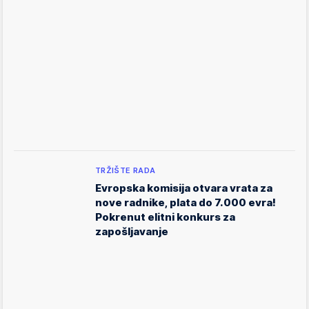
TRŽIŠTE RADA
Evropska komisija otvara vrata za
nove radnike, plata do 7.000 evra!
Pokrenut elitni konkurs za
zapošljavanje