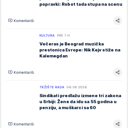
popravki: Robot tada stupa na scenu
Komentariši
KULTURA
PRE 7 H
Večeras je Beograd muzička
prestonica Evrope: Nik Kejv stiže na
Kalemegdan
Komentariši
TRŽIŠTE RADA
06.08.2026.
Sindikati predlažu izmene tri zakona
u Srbiji: Žene da idu sa 55 godina u
penziju, a muškarci sa 60
Komentariši