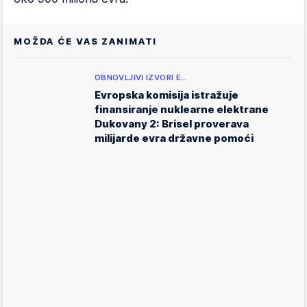
MOŽDA ĆE VAS ZANIMATI
OBNOVLJIVI IZVORI E…
Evropska komisija istražuje
finansiranje nuklearne elektrane
Dukovany 2: Brisel proverava
milijarde evra državne pomoći