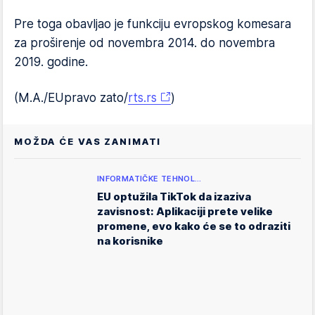
Pre toga obavljao je funkciju evropskog komesara
za proširenje od novembra 2014. do novembra
2019. godine.
(M.A./EUpravo zato/
rts.rs
)
MOŽDA ĆE VAS ZANIMATI
INFORMATIČKE TEHNOL…
EU optužila TikTok da izaziva
zavisnost: Aplikaciji prete velike
promene, evo kako će se to odraziti
na korisnike