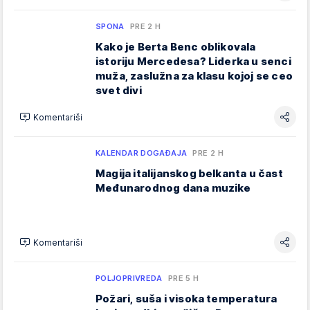
SPONA
PRE 2 H
Kako je Berta Benc oblikovala
istoriju Mercedesa? Liderka u senci
muža, zaslužna za klasu kojoj se ceo
svet divi
Komentariši
KALENDAR DOGAĐAJA
PRE 2 H
Magija italijanskog belkanta u čast
Međunarodnog dana muzike
Komentariši
POLJOPRIVREDA
PRE 5 H
Požari, suša i visoka temperatura