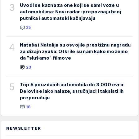
3
Uvodi se kazna za one koji se sami voze u
automobilima: Novi radari prepoznaju broj
putnika i automatski kažnjavaju
25
4
Nataša i Natalija su osvojile prestižnu nagradu
za dizajn zvuka: Otkrile su nam kako možemo
da "slušamo" filmove
23
5
Top 5 pouzdanih automobila do 3.000 evra:
Delovi se lako nalaze, stručnjaci i taksisti ih
preporučuju
18
NEWSLETTER