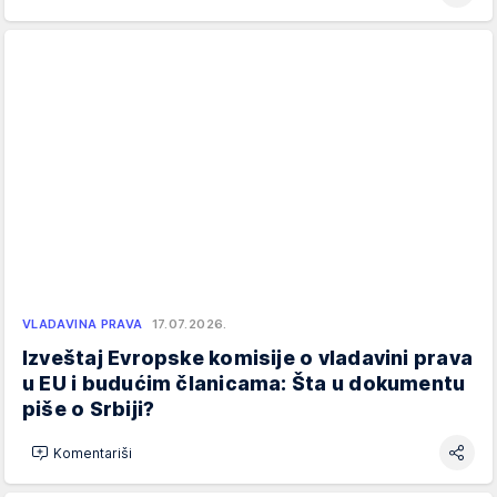
VLADAVINA PRAVA
17.07.2026.
Izveštaj Evropske komisije o vladavini prava
u EU i budućim članicama: Šta u dokumentu
piše o Srbiji?
Komentariši