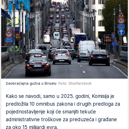
Saobraćajna gužva u Briselu
Foto: Shutterstock
Kako se navodi, samo u 2025. godini, Komisija je
predložila 10 omnibus zakona i drugih predloga za
pojednostavljenje koji će smanjiti tekuće
administrativne troškove za preduzeća i građane
za oko 15 milijardi evra.