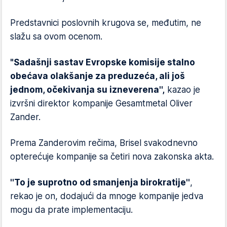
Predstavnici poslovnih krugova se, međutim, ne
slažu sa ovom ocenom.
"Sadašnji sastav Evropske komisije stalno
obećava olakšanje za preduzeća, ali još
jednom, očekivanja su izneverena'',
kazao je
izvršni direktor kompanije Gesamtmetal Oliver
Zander.
Prema Zanderovim rečima, Brisel svakodnevno
opterećuje kompanije sa četiri nova zakonska akta.
''To je suprotno od smanjenja birokratije''
,
rekao je on, dodajući da mnoge kompanije jedva
mogu da prate implementaciju.