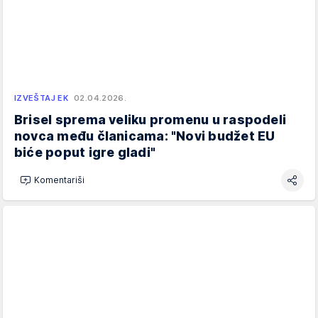
IZVEŠTAJ EK
02.04.2026.
Brisel sprema veliku promenu u raspodeli
novca među članicama: "Novi budžet EU
biće poput igre gladi"
Komentariši