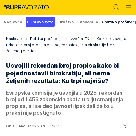
Naslovna
EUpravo zato
Društvo
Ekonomija
Politika proširen
Naslovna
Politika proširenja
Izveštaj EK
Komisija usvojila
rekordan broj propisa cilju pojednostavljenja birokratije bez
željenog efekta
Usvojili rekordan broj propisa kako bi
pojednostavli birokratiju, ali nema
željenih rezultata: Ko trpi najviše?
Evropska komisija je usvojila u 2025. rekordan
broj od 1.456 zakonskih akata u cilju smanjenja
propisa, ali se deo javnosti ipak žali da to u
praksi nije postignuto
Objavljeno 02.02.2026. 11:34h