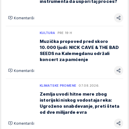
instrumenta da uspori taj proces?
Komentariši
KULTURA
PRE 19 H
Muzička propoved pred skoro
10.000 ljudi: NICK CAVE & THE BAD
SEEDS na Kalemegdanu održali
koncert za pamćenje
Komentariši
KLIMATSKE PROMENE
07.08.2026.
Zemlja uvodi hitne mere zbog
istorijski niskog vodostaja reka:
Ugroženo snabdevanje, preti šteta
od dve milijarde evra
Komentariši