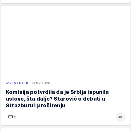
IZVEŠTAJ EK
08.07.2026.
Komisija potvrdila da je Srbija ispunila
uslove, šta dalje? Starović o debati u
Strazburu i proširenju
1