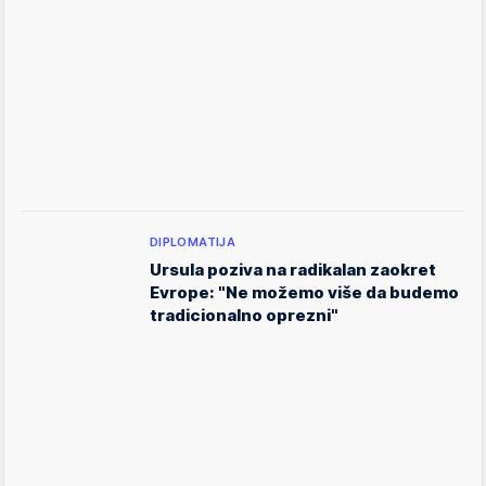
DIPLOMATIJA
Ursula poziva na radikalan zaokret
Evrope: "Ne možemo više da budemo
tradicionalno oprezni"