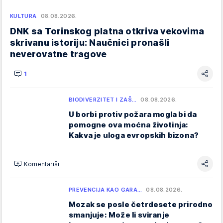
KULTURA
08.08.2026.
DNK sa Torinskog platna otkriva vekovima
skrivanu istoriju: Naučnici pronašli
neverovatne tragove
1
BIODIVERZITET I ZAŠ…
08.08.2026.
U borbi protiv požara mogla bi da
pomogne ova moćna životinja:
Kakva je uloga evropskih bizona?
Komentariši
PREVENCIJA KAO GARA…
08.08.2026.
Mozak se posle četrdesete prirodno
smanjuje: Može li sviranje