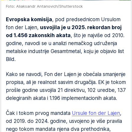
Foto: Aliaksandr Antanovich/Shutterstock
Evropska komisija
, pod predsednicom Ursulom
fon der Lajen,
usvojila je u 2025. rekordan broj
od 1.456 zakonskih akata
, što je najviše od 2010.
godine, navodi se u analizi nemačkog udruženja
metalske industrije Gesamtmetal, koju je objavio list
Bild.
Kako se navodi, Fon der Lajen je obećala smanjenje
propisa, ali je realnost sasvim drugačija. EK je tokom
prošle godine usvojila 21 direktivu, 102 uredbe, 137
delegiranih akata i 1.196 implementacionih akata.
Čak i tokom prvog mandata
Ursule fon der Lajen
,
od 2019. do 2024. godine, usvojeno je više pravila
nego tokom mandata njena dva prethodnika,