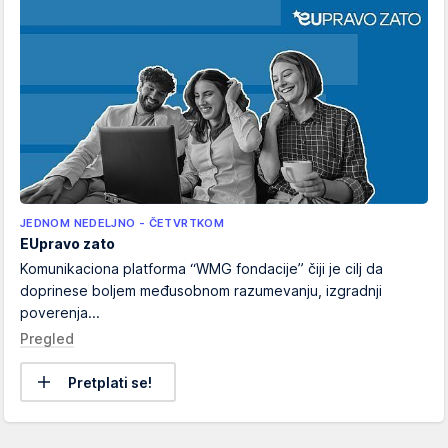
JEDNOM NEDELJNO - ČETVRTKOM
EUpravo zato
Komunikaciona platforma “WMG fondacije” čiji je cilj da
doprinese boljem međusobnom razumevanju, izgradnji
poverenja...
Pregled
Pretplati se!