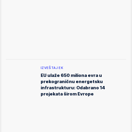
IZVEŠTAJ EK
EU ulaže 650 miliona evra u
prekograničnu energetsku
infrastrukturu: Odabrano 14
projekata širom Evrope