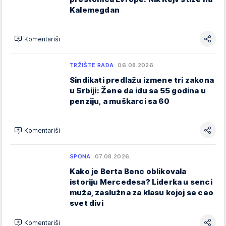
Kalemegdan
Komentariši
TRŽIŠTE RADA
06.08.2026.
Sindikati predlažu izmene tri zakona
u Srbiji: Žene da idu sa 55 godina u
penziju, a muškarci sa 60
Komentariši
SPONA
07.08.2026.
Kako je Berta Benc oblikovala
istoriju Mercedesa? Liderka u senci
muža, zaslužna za klasu kojoj se ceo
svet divi
Komentariši