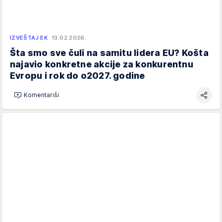
IZVEŠTAJ EK
13.02.2026.
Šta smo sve čuli na samitu lidera EU? Košta
najavio konkretne akcije za konkurentnu
Evropu i rok do o2027. godine
Komentariši