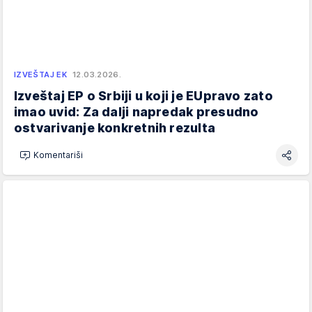
IZVEŠTAJ EK
12.03.2026.
Izveštaj EP o Srbiji u koji je EUpravo zato
imao uvid: Za dalji napredak presudno
ostvarivanje konkretnih rezulta
Komentariši