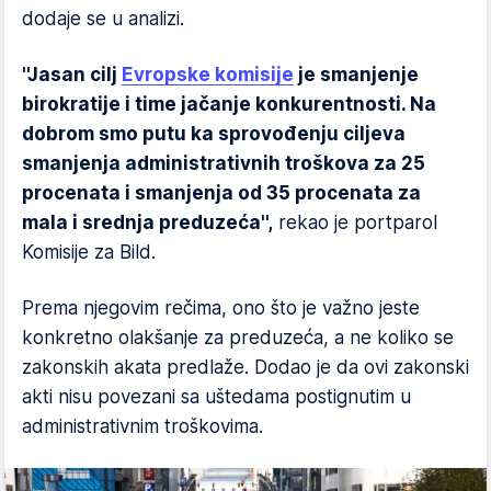
dodaje se u analizi.
''Jasan cilj
Evropske komisije
je smanjenje
birokratije i time jačanje konkurentnosti. Na
dobrom smo putu ka sprovođenju ciljeva
smanjenja administrativnih troškova za 25
procenata i smanjenja od 35 procenata za
mala i srednja preduzeća'',
rekao je portparol
Komisije za Bild.
Prema njegovim rečima, ono što je važno jeste
konkretno olakšanje za preduzeća, a ne koliko se
zakonskih akata predlaže. Dodao je da ovi zakonski
akti nisu povezani sa uštedama postignutim u
administrativnim troškovima.