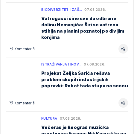
BIODIVERZITET I ZAŠ…
07.08.2026.
Vatrogasci čine sve da odbrane
dolinu Nemanjića: Širi se vatrena
stihija na planini poznatoj po divljim
konjima
Komentariši
ISTRAŽIVANJA I INOV…
07.08.2026.
Projekat Željka Šarića rešava
problem skupih industrijskih
popravki: Robot tada stupa na scenu
Komentariši
KULTURA
07.08.2026.
Večeras je Beograd muzička
prestonica Evrope: Nik Kejv stiže na