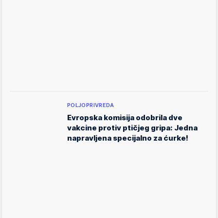
POLJOPRIVREDA
Evropska komisija odobrila dve
vakcine protiv ptičjeg gripa: Jedna
napravljena specijalno za ćurke!