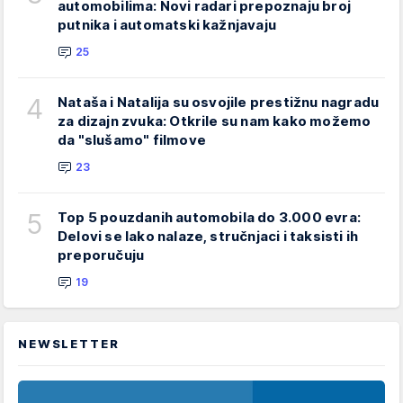
automobilima: Novi radari prepoznaju broj
putnika i automatski kažnjavaju
25
4
Nataša i Natalija su osvojile prestižnu nagradu
za dizajn zvuka: Otkrile su nam kako možemo
da "slušamo" filmove
23
5
Top 5 pouzdanih automobila do 3.000 evra:
Delovi se lako nalaze, stručnjaci i taksisti ih
preporučuju
19
NEWSLETTER