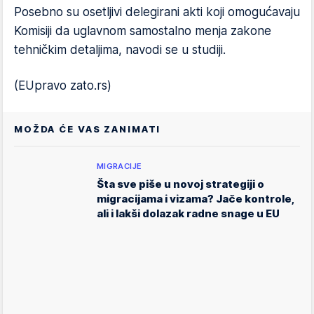
Posebno su osetljivi delegirani akti koji omogućavaju
Komisiji da uglavnom samostalno menja zakone
tehničkim detaljima, navodi se u studiji.
(EUpravo zato.rs)
MOŽDA ĆE VAS ZANIMATI
MIGRACIJE
Šta sve piše u novoj strategiji o
migracijama i vizama? Jače kontrole,
ali i lakši dolazak radne snage u EU