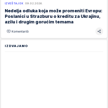
IZVEŠTAJ EK
09.02.2026.
Nedelja odluka koja može promeniti Evropu:
Poslanici u Strazburu o kreditu za Ukrajinu,
azilu i drugim gorućim temama
Komentariši
IZDVAJAMO