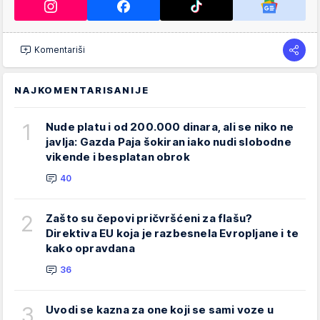
Komentariši
NAJKOMENTARISANIJE
1
Nude platu i od 200.000 dinara, ali se niko ne
javlja: Gazda Paja šokiran iako nudi slobodne
vikende i besplatan obrok
40
2
Zašto su čepovi pričvršćeni za flašu?
Direktiva EU koja je razbesnela Evropljane i te
kako opravdana
36
3
Uvodi se kazna za one koji se sami voze u