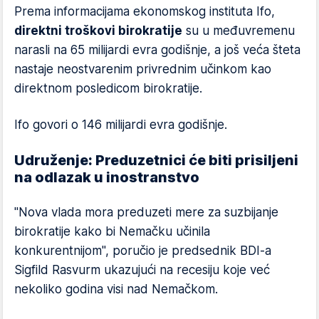
Prema informacijama ekonomskog instituta Ifo,
direktni troškovi birokratije
su u međuvremenu
narasli na 65 milijardi evra godišnje, a još veća šteta
nastaje neostvarenim privrednim učinkom kao
direktnom posledicom birokratije.
Ifo govori o 146 milijardi evra godišnje.
Udruženje: Preduzetnici će biti prisiljeni
na odlazak u inostranstvo
"Nova vlada mora preduzeti mere za suzbijanje
birokratije kako bi Nemačku učinila
konkurentnijom", poručio je predsednik BDI-a
Sigfild Rasvurm ukazujući na recesiju koje već
nekoliko godina visi nad Nemačkom.