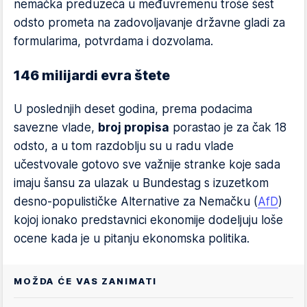
nemačka preduzeća u međuvremenu troše šest
odsto prometa na zadovoljavanje državne gladi za
formularima, potvrdama i dozvolama.
146 milijardi evra štete
U poslednjih deset godina, prema podacima
savezne vlade,
broj propisa
porastao je za čak 18
odsto, a u tom razdoblju su u radu vlade
učestvovale gotovo sve važnije stranke koje sada
imaju šansu za ulazak u Bundestag s izuzetkom
desno-populističke Alternative za Nemačku (
AfD
)
kojoj ionako predstavnici ekonomije dodeljuju loše
ocene kada je u pitanju ekonomska politika.
MOŽDA ĆE VAS ZANIMATI