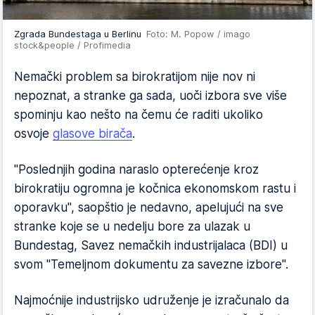
Zgrada Bundestaga u Berlinu
Foto: M. Popow / imago
stock&people / Profimedia
Nemački problem sa birokratijom nije nov ni
nepoznat, a stranke ga sada, uoči izbora sve više
spominju kao nešto na čemu će raditi ukoliko
osvoje
glasove birača
.
"Poslednjih godina naraslo opterećenje kroz
birokratiju ogromna je kočnica ekonomskom rastu i
oporavku", saopštio je nedavno, apelujući na sve
stranke koje se u nedelju bore za ulazak u
Bundestag, Savez nemačkih industrijalaca (BDI) u
svom "Temeljnom dokumentu za savezne izbore".
Najmoćnije industrijsko udruženje je izračunalo da