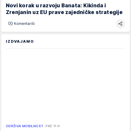
Novi korak u razvoju Banata: Kikinda i
Zrenjanin uz EU prave zajedničke strategije
Komentariši
IZDVAJAMO
ODRŽIVA MOBILNOST
PRE 11 H