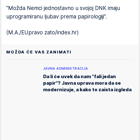
"Možda Nemci jednostavno u svojoj DNK imaju
uprogramiranu ljubav prema papirologiji".
(M.A./EUpravo zato/index.hr)
MOŽDA ĆE VAS ZANIMATI
JAVNA ADMINISTRACIJA
Da li će uvek da nam "fali jedan
papir"? Javna uprava mora da se
modernizuje, a kako to zaista izgleda