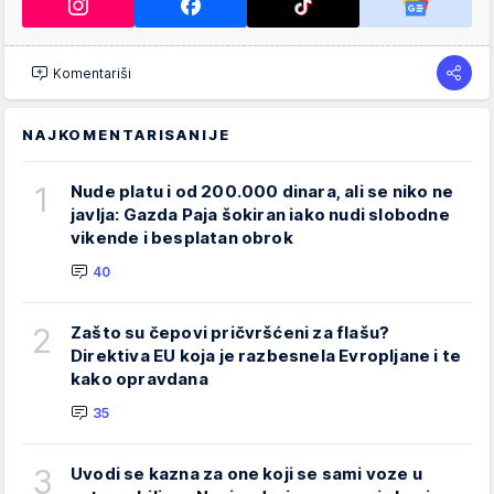
Komentariši
NAJKOMENTARISANIJE
1
Nude platu i od 200.000 dinara, ali se niko ne
javlja: Gazda Paja šokiran iako nudi slobodne
vikende i besplatan obrok
40
2
Zašto su čepovi pričvršćeni za flašu?
Direktiva EU koja je razbesnela Evropljane i te
kako opravdana
35
3
Uvodi se kazna za one koji se sami voze u