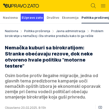
Naslovna
EUpravo zato
Društvo
Ekonomija
Politika proširen
Naslovna
Politika proširenja
Javna administracija
Problem
birokratije u nemačkoj i šta stranke predlažu kako bi ga rešile
Nemačka kuburi sa birokratijom:
Stranke obećavaju rezove, dok neke
otvoreno hvale politiku "motorne
testere"
Osim borbe protiv ilegalne migracije, jedna od
glavnih tema predizborne kampanje uoči
nemačkih opštih izbora je ekonomski oporavak
zemlje pri čemu vodeći političari obećaju
smanjenje birokratije koja guši privredu.
Objavljeno 20.02.2025. 8:15h