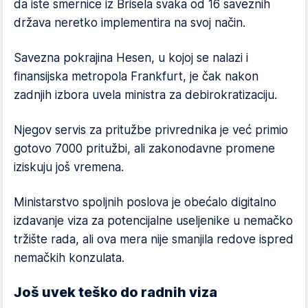
da iste smernice iz Brisela svaka od 16 saveznih
država neretko implementira na svoj način.
Savezna pokrajina Hesen, u kojoj se nalazi i
finansijska metropola Frankfurt, je čak nakon
zadnjih izbora uvela ministra za debirokratizaciju.
Njegov servis za pritužbe privrednika je već primio
gotovo 7000 pritužbi, ali zakonodavne promene
iziskuju još vremena.
Ministarstvo spoljnih poslova je obećalo digitalno
izdavanje viza za potencijalne useljenike u nemačko
tržište rada, ali ova mera nije smanjila redove ispred
nemačkih konzulata.
Još uvek teško do radnih viza