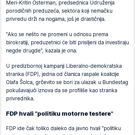
Meri-Kritin Osterman, predsednica Udruženja
porodičnih preduzeća, sektora koji nemačku
privredu drži na nogama, još je drastičnija.
"Ako se nešto ne promeni u odnosu prema
birokratiji, preduzetnici će biti prisiljeni da investiraju
negde drugde", kazala je ona.
U predizbornoj kampanji Liberalno-demokratska
stranka (FDP), jedna od članica raspale koalicije
Olafa Šolca, grčevito se bori za ulazak u Bundestag
pokušavajući iznova da se profiliše kao stranka
privrednika.
FDP hvali "politiku motorne testere"
FDP ide čak toliko daleko da javno hvali "politiku