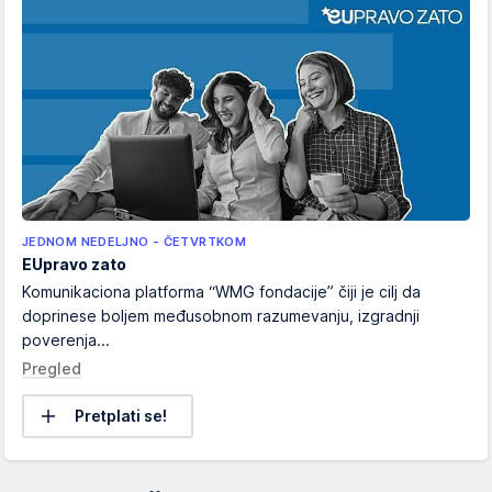
JEDNOM NEDELJNO - ČETVRTKOM
EUpravo zato
Komunikaciona platforma “WMG fondacije” čiji je cilj da
doprinese boljem međusobnom razumevanju, izgradnji
poverenja...
Pregled
Pretplati se!