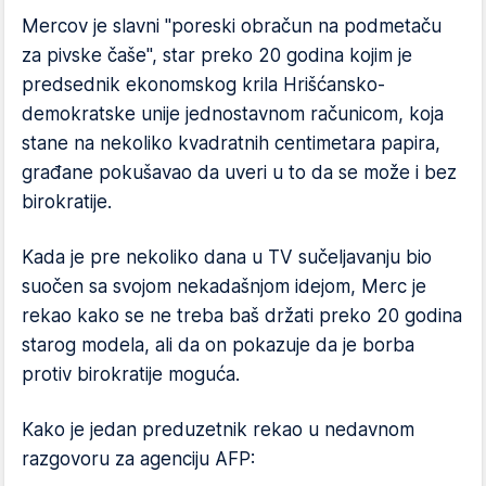
Mercov je slavni "poreski obračun na podmetaču
za pivske čaše", star preko 20 godina kojim je
predsednik ekonomskog krila Hrišćansko-
demokratske unije jednostavnom računicom, koja
stane na nekoliko kvadratnih centimetara papira,
građane pokušavao da uveri u to da se može i bez
birokratije.
Kada je pre nekoliko dana u TV sučeljavanju bio
suočen sa svojom nekadašnjom idejom, Merc je
rekao kako se ne treba baš držati preko 20 godina
starog modela, ali da on pokazuje da je borba
protiv birokratije moguća.
Kako je jedan preduzetnik rekao u nedavnom
razgovoru za agenciju AFP: