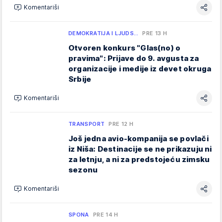
Komentariši
DEMOKRATIJA I LJUDS…
PRE 13 H
Otvoren konkurs "Glas(no) o
pravima": Prijave do 9. avgusta za
organizacije i medije iz devet okruga
Srbije
Komentariši
TRANSPORT
PRE 12 H
Još jedna avio-kompanija se povlači
iz Niša: Destinacije se ne prikazuju ni
za letnju, a ni za predstojeću zimsku
sezonu
Komentariši
SPONA
PRE 14 H