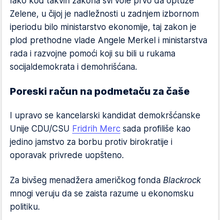
Iako kod takvih zakona svi vole prvo da optuže
Zelene, u čijoj je nadležnosti u zadnjem izbornom
iperiodu bilo ministarstvo ekonomije, taj zakon je
plod prethodne vlade Angele Merkel i ministarstva
rada i razvojne pomoći koji su bili u rukama
socijaldemokrata i demohrišćana.
Poreski račun na podmetaču za čaše
I upravo se kancelarski kandidat demokršćanske
Unije CDU/CSU
Fridrih Merc
sada profiliše kao
jedino jamstvo za borbu protiv birokratije i
oporavak privrede uopšteno.
Za bivšeg menadžera američkog fonda
Blackrock
mnogi veruju da se zaista razume u ekonomsku
politiku.