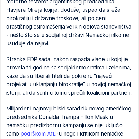
motorne testere" argentinskog predsednika
Havijera Mileija koji je, doduše, uspeo da sreže
birokratiju i državne troškove, ali po ceni
drastičnog osiromašenja velikih delova stanovništva
- nešto što se u socijalnoj državi Nemačkoj niko ne
usuđuje da najavi.
Stranka FDP sada, nakon raspada vlade u kojoj je
provela tri godine sa socijaldemokratima i zelenima,
kaže da su liberali hteli da pokrenu "najveći
projekat u uklanjanju birokratije" u novijoj nemačkoj
istoriji, ali da su ih u tomu sprečili koalicioni partneri.
Milijarder i najnoviji bliski saradnik novog američkog
predsednika Donalda Trampa - Ilon Mask u
nemačku predizbornu kampanju se nije uključio
samo
podrškom AfD
-u nego i kritikom nemačke