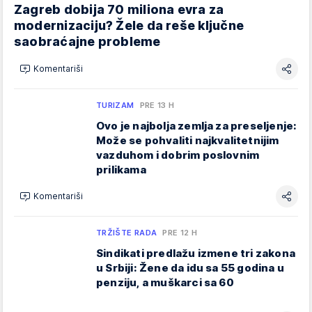
Zagreb dobija 70 miliona evra za
modernizaciju? Žele da reše ključne
saobraćajne probleme
Komentariši
TURIZAM
PRE 13 H
Ovo je najbolja zemlja za preseljenje:
Može se pohvaliti najkvalitetnijim
vazduhom i dobrim poslovnim
prilikama
Komentariši
TRŽIŠTE RADA
PRE 12 H
Sindikati predlažu izmene tri zakona
u Srbiji: Žene da idu sa 55 godina u
penziju, a muškarci sa 60