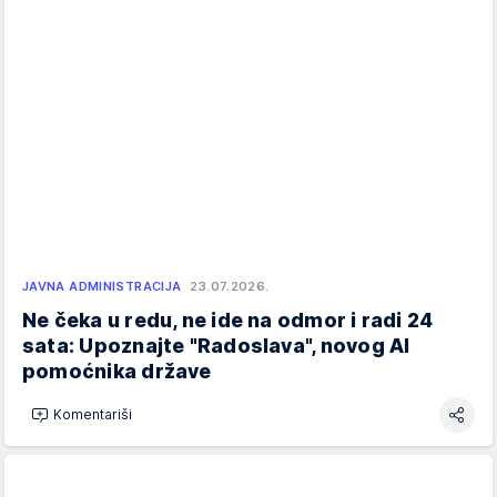
JAVNA ADMINISTRACIJA
23.07.2026.
Ne čeka u redu, ne ide na odmor i radi 24
sata: Upoznajte "Radoslava", novog AI
pomoćnika države
Komentariši