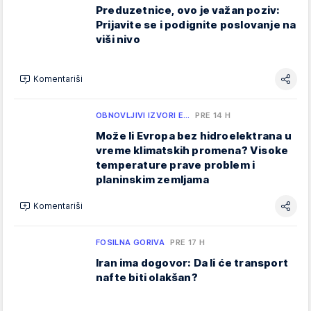
Preduzetnice, ovo je važan poziv:
Prijavite se i podignite poslovanje na
viši nivo
Komentariši
OBNOVLJIVI IZVORI E…
PRE 14 H
Može li Evropa bez hidroelektrana u
vreme klimatskih promena? Visoke
temperature prave problem i
planinskim zemljama
Komentariši
FOSILNA GORIVA
PRE 17 H
Iran ima dogovor: Da li će transport
nafte biti olakšan?