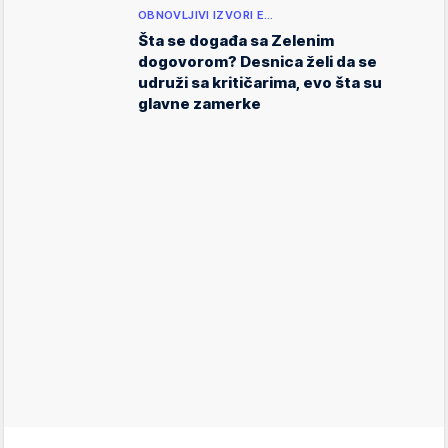
OBNOVLJIVI IZVORI E…
Šta se događa sa Zelenim
dogovorom? Desnica želi da se
udruži sa kritičarima, evo šta su
glavne zamerke