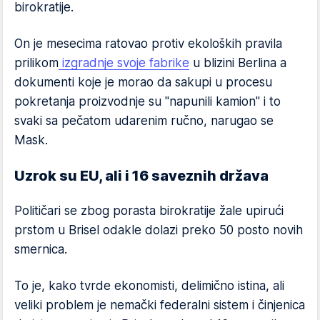
birokratije.
On je mesecima ratovao protiv ekoloških pravila
prilikom
izgradnje svoje fabrike
u blizini Berlina a
dokumenti koje je morao da sakupi u procesu
pokretanja proizvodnje su "napunili kamion" i to
svaki sa pečatom udarenim ručno, narugao se
Mask.
Uzrok su EU, ali i 16 saveznih država
Političari se zbog porasta birokratije žale upirući
prstom u Brisel odakle dolazi preko 50 posto novih
smernica.
To je, kako tvrde ekonomisti, delimično istina, ali
veliki problem je nemački federalni sistem i činjenica