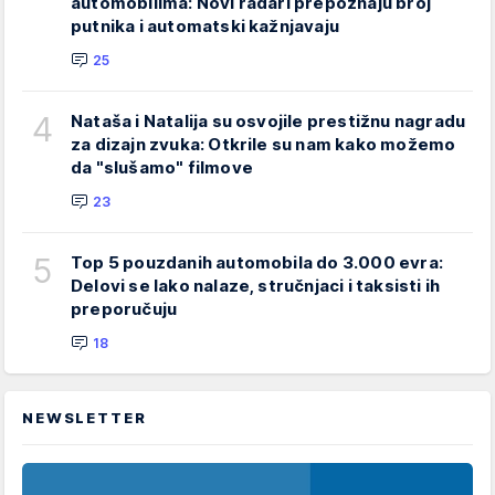
automobilima: Novi radari prepoznaju broj
putnika i automatski kažnjavaju
25
4
Nataša i Natalija su osvojile prestižnu nagradu
za dizajn zvuka: Otkrile su nam kako možemo
da "slušamo" filmove
23
5
Top 5 pouzdanih automobila do 3.000 evra:
Delovi se lako nalaze, stručnjaci i taksisti ih
preporučuju
18
NEWSLETTER