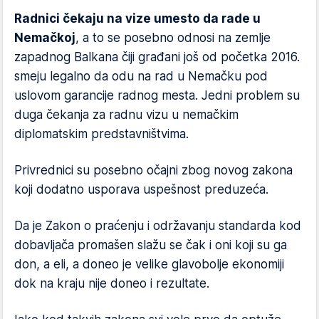
Radnici čekaju na vize umesto da rade u
Nemačkoj
, a to se posebno odnosi na zemlje
zapadnog Balkana čiji građani još od početka 2016.
smeju legalno da odu na rad u Nemačku pod
uslovom garancije radnog mesta. Jedni problem su
duga čekanja za radnu vizu u nemačkim
diplomatskim predstavništvima.
Privrednici su posebno očajni zbog novog zakona
koji dodatno usporava uspešnost preduzeća.
Da je Zakon o praćenju i održavanju standarda kod
dobavljača promašen slažu se čak i oni koji su ga
don, a eli, a doneo je velike glavobolje ekonomiji
dok na kraju nije doneo i rezultate.