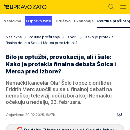
Naslovna
EUpravo zato
Društvo
Ekonomija
Politika proširen
Naslovna
Politika proširenja
Izbori
Kako je protekla
finalna debata Šolca i Merca pred izbore?
Bilo je optužbi, provokacija, ali i šale:
Kako je protekla finalna debata Šolca i
Merca pred izbore?
Nemački kancelar Olaf Šolc i opozicioni lider
Fridrih Merc suočili su se u finalnoj debati na
nemačkoj televiziji uoči izbora koji Nemačku
očekuju u nedelju, 23. februara.
Objavljeno 20.02.2025. 8:27h