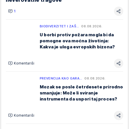
1
BIODIVERZITET I ZAŠ…
08.08.2026.
U borbi protiv požara mogla bi da
pomogne ova moćna životinja:
Kakva je uloga evropskih bizona?
Komentariši
PREVENCIJA KAO GARA…
08.08.2026.
Mozak se posle četrdesete prirodno
smanjuje: Može li sviranje
instrumenta da uspori taj proces?
Komentariši