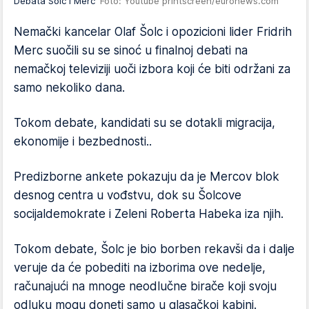
Debata Šolc i Merc
Foto: Youtube printscreen/euronews.com
Nemački kancelar Olaf Šolc i opozicioni lider Fridrih
Merc suočili su se sinoć u finalnoj debati na
nemačkoj televiziji uoči izbora koji će biti održani za
samo nekoliko dana.
Tokom debate, kandidati su se dotakli migracija,
ekonomije i bezbednosti..
Predizborne ankete pokazuju da je Mercov blok
desnog centra u vođstvu, dok su Šolcove
socijaldemokrate i Zeleni Roberta Habeka iza njih.
Tokom debate, Šolc je bio borben rekavši da i dalje
veruje da će pobediti na izborima ove nedelje,
računajući na mnoge neodlučne birače koji svoju
odluku mogu doneti samo u glasačkoj kabini.