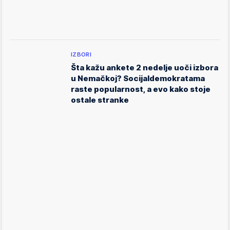
IZBORI
Šta kažu ankete 2 nedelje uoči izbora
u Nemačkoj? Socijaldemokratama
raste popularnost, a evo kako stoje
ostale stranke