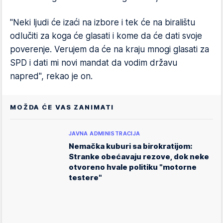
"Neki ljudi će izaći na izbore i tek će na biralištu
odlučiti za koga će glasati i kome da će dati svoje
poverenje. Verujem da će na kraju mnogi glasati za
SPD i dati mi novi mandat da vodim državu
napred", rekao je on.
MOŽDA ĆE VAS ZANIMATI
JAVNA ADMINISTRACIJA
Nemačka kuburi sa birokratijom:
Stranke obećavaju rezove, dok neke
otvoreno hvale politiku "motorne
testere"