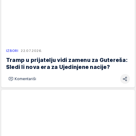
IZBORI
22.07.2026.
Tramp u prijatelju vidi zamenu za Gutereša:
Sledi li nova era za Ujedinjene nacije?
Komentariši