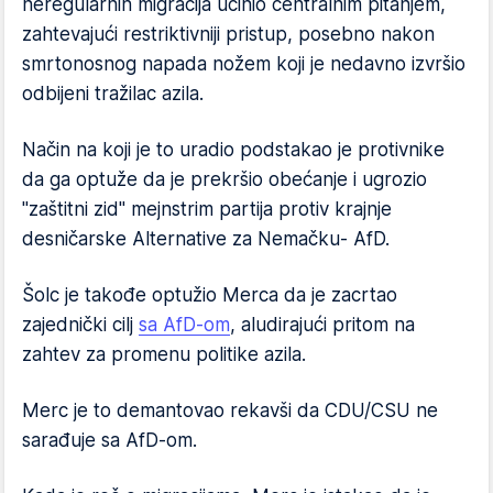
neregularnih migracija učinio centralnim pitanjem,
zahtevajući restriktivniji pristup, posebno nakon
smrtonosnog napada nožem koji je nedavno izvršio
odbijeni tražilac azila.
Način na koji je to uradio podstakao je protivnike
da ga optuže da je prekršio obećanje i ugrozio
"zaštitni zid" mejnstrim partija protiv krajnje
desničarske Alternative za Nemačku- AfD.
Šolc je takođe optužio Merca da je zacrtao
zajednički cilj
sa AfD-om
, aludirajući pritom na
zahtev za promenu politike azila.
Merc je to demantovao rekavši da CDU/CSU ne
sarađuje sa AfD-om.