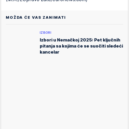
MOŽDA ĆE VAS ZANIMATI
IZBORI
Izbori u Nemačkoj 2025: Pet ključnih
pitanja sa kojima će se suočiti sledeći
kancelar