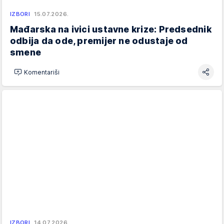
IZBORI
15.07.2026.
Mađarska na ivici ustavne krize: Predsednik
odbija da ode, premijer ne odustaje od
smene
Komentariši
IZBORI
14.07.2026.