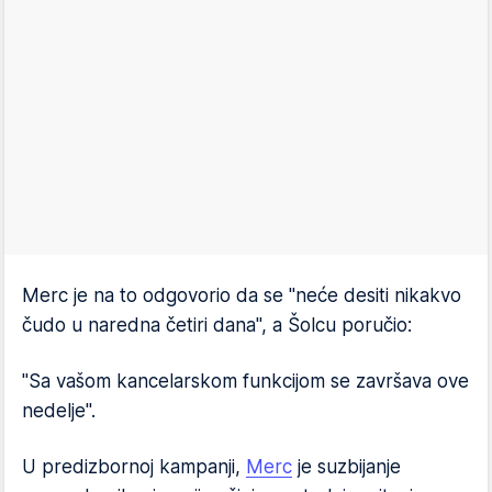
Merc je na to odgovorio da se "neće desiti nikakvo
čudo u naredna četiri dana", a Šolcu poručio:
"Sa vašom kancelarskom funkcijom se završava ove
nedelje".
U predizbornoj kampanji,
Merc
je suzbijanje