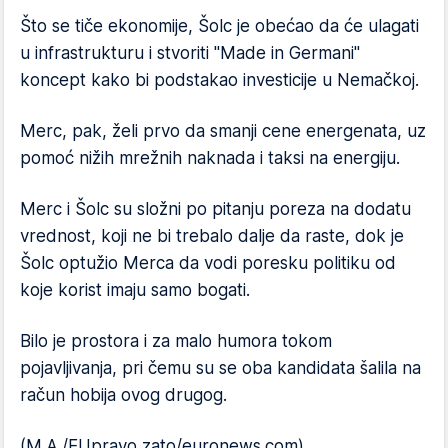
Što se tiče ekonomije, Šolc je obećao da će ulagati
u infrastrukturu i stvoriti "Made in Germani"
koncept kako bi podstakao investicije u Nemačkoj.
Merc, pak, želi prvo da smanji cene energenata, uz
pomoć nižih mrežnih naknada i taksi na energiju.
Merc i Šolc su složni po pitanju poreza na dodatu
vrednost, koji ne bi trebalo dalje da raste, dok je
Šolc optužio Merca da vodi poresku politiku od
koje korist imaju samo bogati.
Bilo je prostora i za malo humora tokom
pojavljivanja, pri čemu su se oba kandidata šalila na
račun hobija ovog drugog.
(M.A./EUpravo zato/euronews.com)