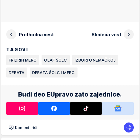
Prethodna vest
Sledeća vest
TAGOVI
FRIDRIH MERC
OLAF ŠOLC
IZBORI U NEMAČKOJ
DEBATA
DEBATA ŠOLC I MERC
Budi deo EUpravo zato zajednice.
Komentariši