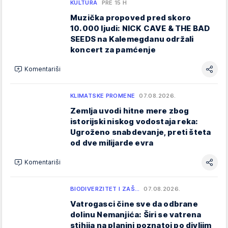
KULTURA
PRE 15 H
Muzička propoved pred skoro
10.000 ljudi: NICK CAVE & THE BAD
SEEDS na Kalemegdanu održali
koncert za pamćenje
Komentariši
KLIMATSKE PROMENE
07.08.2026.
Zemlja uvodi hitne mere zbog
istorijski niskog vodostaja reka:
Ugroženo snabdevanje, preti šteta
od dve milijarde evra
Komentariši
BIODIVERZITET I ZAŠ…
07.08.2026.
Vatrogasci čine sve da odbrane
dolinu Nemanjića: Širi se vatrena
stihija na planini poznatoj po divljim