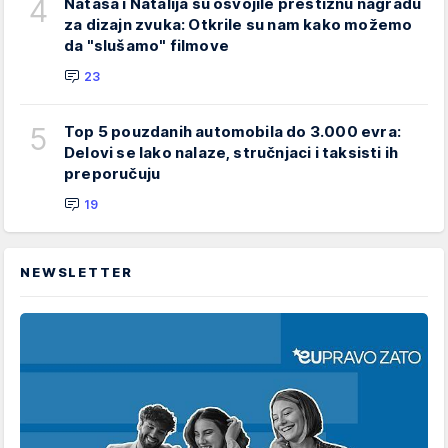
4
Nataša i Natalija su osvojile prestižnu nagradu
za dizajn zvuka: Otkrile su nam kako možemo
da "slušamo" filmove
23
5
Top 5 pouzdanih automobila do 3.000 evra:
Delovi se lako nalaze, stručnjaci i taksisti ih
preporučuju
19
NEWSLETTER