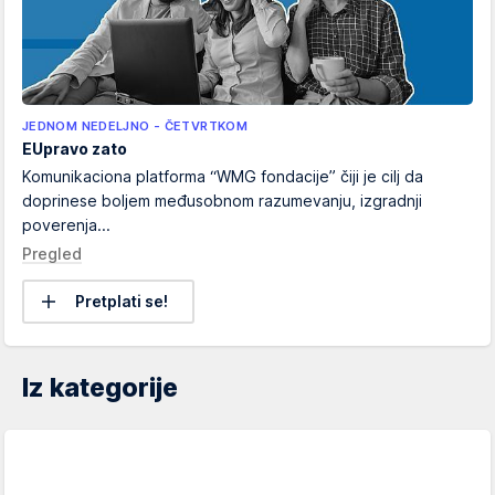
JEDNOM NEDELJNO - ČETVRTKOM
EUpravo zato
Komunikaciona platforma “WMG fondacije” čiji je cilj da
doprinese boljem međusobnom razumevanju, izgradnji
poverenja...
Pregled
Pretplati se!
Iz kategorije