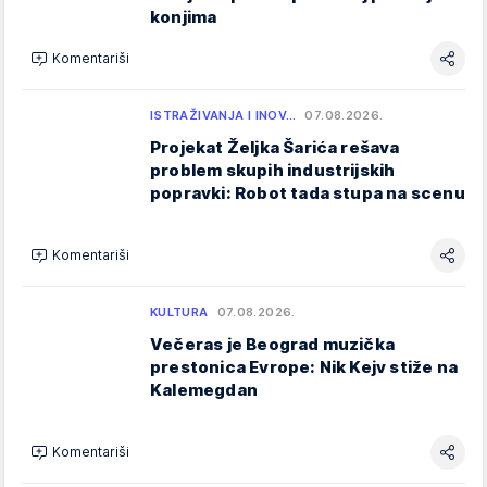
konjima
Komentariši
ISTRAŽIVANJA I INOV…
07.08.2026.
Projekat Željka Šarića rešava
problem skupih industrijskih
popravki: Robot tada stupa na scenu
Komentariši
KULTURA
07.08.2026.
Večeras je Beograd muzička
prestonica Evrope: Nik Kejv stiže na
Kalemegdan
Komentariši