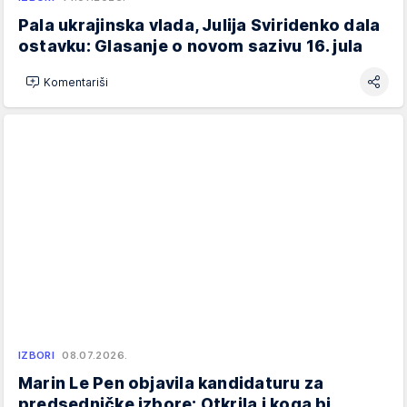
Pala ukrajinska vlada, Julija Sviridenko dala
ostavku: Glasanje o novom sazivu 16. jula
Komentariši
IZBORI
08.07.2026.
Marin Le Pen objavila kandidaturu za
predsedničke izbore: Otkrila i koga bi