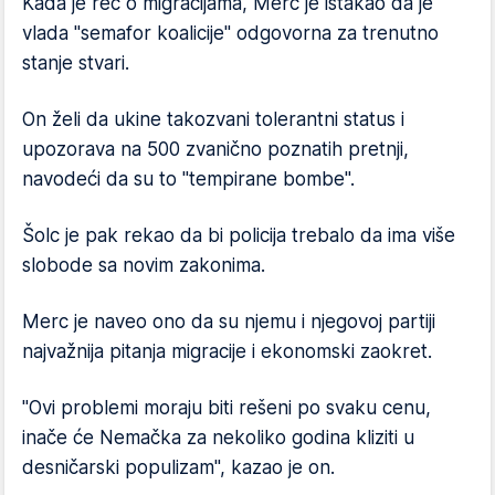
Kada je reč o migracijama, Merc je istakao da je
vlada "semafor koalicije" odgovorna za trenutno
stanje stvari.
On želi da ukine takozvani tolerantni status i
upozorava na 500 zvanično poznatih pretnji,
navodeći da su to "tempirane bombe".
Šolc je pak rekao da bi policija trebalo da ima više
slobode sa novim zakonima.
Merc je naveo ono da su njemu i njegovoj partiji
najvažnija pitanja migracije i ekonomski zaokret.
"Ovi problemi moraju biti rešeni po svaku cenu,
inače će Nemačka za nekoliko godina kliziti u
desničarski populizam", kazao je on.