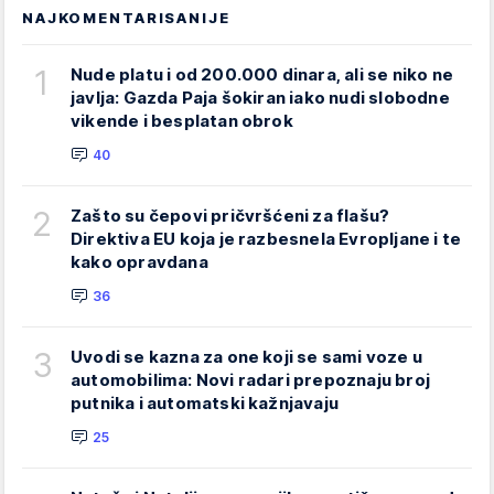
NAJKOMENTARISANIJE
1
Nude platu i od 200.000 dinara, ali se niko ne
javlja: Gazda Paja šokiran iako nudi slobodne
vikende i besplatan obrok
40
2
Zašto su čepovi pričvršćeni za flašu?
Direktiva EU koja je razbesnela Evropljane i te
kako opravdana
36
3
Uvodi se kazna za one koji se sami voze u
automobilima: Novi radari prepoznaju broj
putnika i automatski kažnjavaju
25