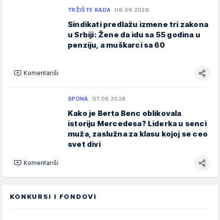
TRŽIŠTE RADA
06.08.2026.
Sindikati predlažu izmene tri zakona
u Srbiji: Žene da idu sa 55 godina u
penziju, a muškarci sa 60
Komentariši
SPONA
07.08.2026.
Kako je Berta Benc oblikovala
istoriju Mercedesa? Liderka u senci
muža, zaslužna za klasu kojoj se ceo
svet divi
Komentariši
KONKURSI I FONDOVI