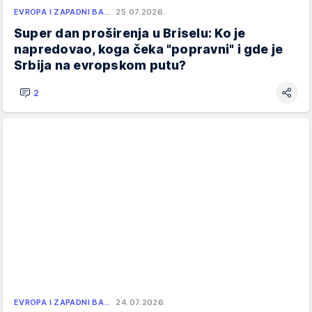
EVROPA I ZAPADNI BA…
25.07.2026.
Super dan proširenja u Briselu: Ko je
napredovao, koga čeka "popravni" i gde je
Srbija na evropskom putu?
2
EVROPA I ZAPADNI BA…
24.07.2026.