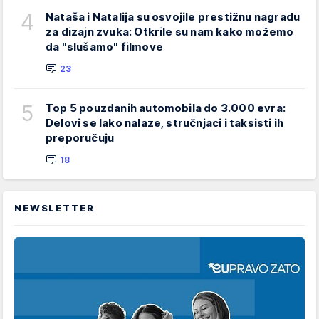
4
Nataša i Natalija su osvojile prestižnu nagradu
za dizajn zvuka: Otkrile su nam kako možemo
da "slušamo" filmove
23
5
Top 5 pouzdanih automobila do 3.000 evra:
Delovi se lako nalaze, stručnjaci i taksisti ih
preporučuju
18
NEWSLETTER