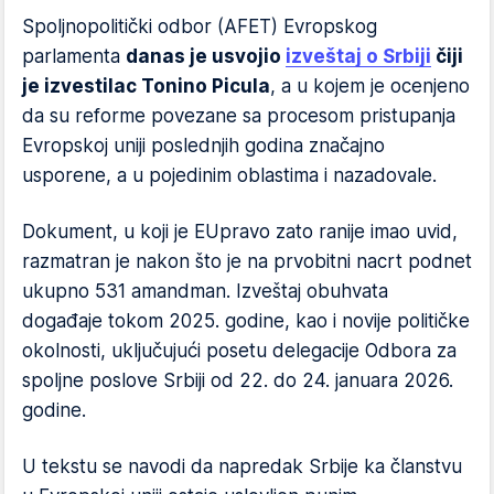
Spoljnopolitički odbor (AFET) Evropskog
parlamenta
danas je usvojio
izveštaj o Srbiji
čiji
je izvestilac Tonino Picula
, a u kojem je ocenjeno
da su reforme povezane sa procesom pristupanja
Evropskoj uniji poslednjih godina značajno
usporene, a u pojedinim oblastima i nazadovale.
Dokument, u koji je EUpravo zato ranije imao uvid,
razmatran je nakon što je na prvobitni nacrt podnet
ukupno 531 amandman. Izveštaj obuhvata
događaje tokom 2025. godine, kao i novije političke
okolnosti, uključujući posetu delegacije Odbora za
spoljne poslove Srbiji od 22. do 24. januara 2026.
godine.
U tekstu se navodi da napredak Srbije ka članstvu