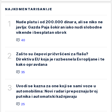
NAJKOMENTARISANIJE
1
Nude platu i od 200.000 dinara, ali se niko ne
javlja: Gazda Paja šokiran iako nudi slobodne
vikende i besplatan obrok
40
2
Zašto su čepovi pričvršćeni za flašu?
Direktiva EU koja je razbesnela Evropljane i te
kako opravdana
35
3
Uvodi se kazna za one koji se sami voze u
automobilima: Novi radari prepoznaju broj
putnika i automatski kažnjavaju
25