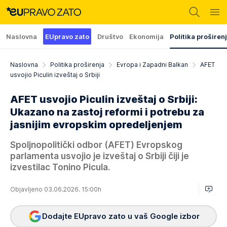
Naslovna
EUpravo zato
Društvo
Ekonomija
Politika proširen
Naslovna
Politika proširenja
Evropa i Zapadni Balkan
AFET
usvojio Piculin izveštaj o Srbiji
AFET usvojio Piculin izveštaj o Srbiji:
Ukazano na zastoj reformi i potrebu za
jasnijim evropskim opredeljenjem
Spoljnopolitički odbor (AFET) Evropskog
parlamenta usvojio je izveštaj o Srbiji čiji je
izvestilac Tonino Picula.
Objavljeno 03.06.2026. 15:00h
Dodajte EUpravo zato u vaš Google izbor