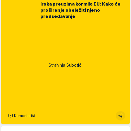
Irska preuzima kormilo EU: Kako će
proširenje obeležiti njeno
predsedavanje
Strahinja Subotić
Komentariši