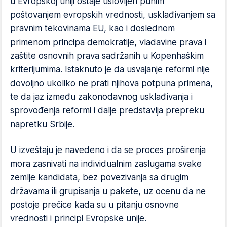
u Evropskoj uniji ostaje uslovljen punim
poštovanjem evropskih vrednosti, usklađivanjem sa
pravnim tekovinama EU, kao i doslednom
primenom principa demokratije, vladavine prava i
zaštite osnovnih prava sadržanih u Kopenhaškim
kriterijumima. Istaknuto je da usvajanje reformi nije
dovoljno ukoliko ne prati njihova potpuna primena,
te da jaz između zakonodavnog usklađivanja i
sprovođenja reformi i dalje predstavlja prepreku
napretku Srbije.
U izveštaju je navedeno i da se proces proširenja
mora zasnivati na individualnim zaslugama svake
zemlje kandidata, bez povezivanja sa drugim
državama ili grupisanja u pakete, uz ocenu da ne
postoje prečice kada su u pitanju osnovne
vrednosti i principi Evropske unije.