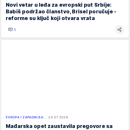
Novi vetar u leđa za evropski put Srbije:
Babiš podržao članstvo, Brisel poručuje -
reforme su ključ koji otvara vrata
1
EVROPA I ZAPADNI BA…
24.07.2026.
Mađarska opet zaustavila pregovore sa