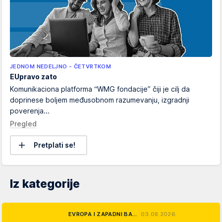
JEDNOM NEDELJNO - ČETVRTKOM
EUpravo zato
Komunikaciona platforma “WMG fondacije” čiji je cilj da
doprinese boljem međusobnom razumevanju, izgradnji
poverenja...
Pregled
Pretplati se!
Iz kategorije
EVROPA I ZAPADNI BA…
03.08.2026.