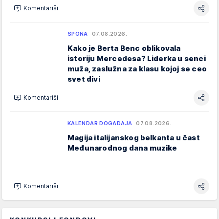
Komentariši
SPONA
07.08.2026.
Kako je Berta Benc oblikovala
istoriju Mercedesa? Liderka u senci
muža, zaslužna za klasu kojoj se ceo
svet divi
Komentariši
KALENDAR DOGAĐAJA
07.08.2026.
Magija italijanskog belkanta u čast
Međunarodnog dana muzike
Komentariši