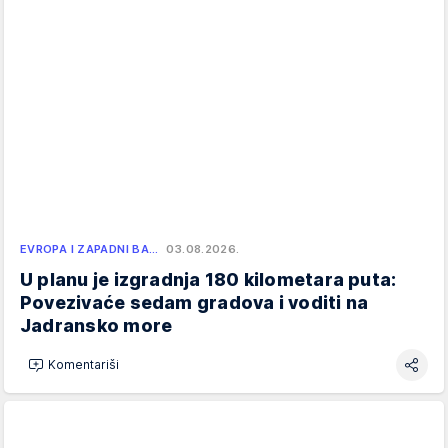
EVROPA I ZAPADNI BA…
03.08.2026.
U planu je izgradnja 180 kilometara puta:
Povezivaće sedam gradova i voditi na
Jadransko more
Komentariši