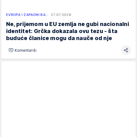
EVROPA I ZAPADNI BA…
27.07.2026.
Ne, prijemom u EU zemlja ne gubi nacionalni
identitet: Grčka dokazala ovu tezu - šta
buduće članice mogu da nauče od nje
Komentariši