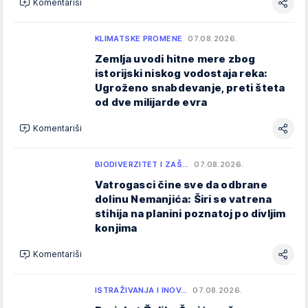
Komentariši
KLIMATSKE PROMENE
07.08.2026.
Zemlja uvodi hitne mere zbog
istorijski niskog vodostaja reka:
Ugroženo snabdevanje, preti šteta
od dve milijarde evra
Komentariši
BIODIVERZITET I ZAŠ…
07.08.2026.
Vatrogasci čine sve da odbrane
dolinu Nemanjića: Širi se vatrena
stihija na planini poznatoj po divljim
konjima
Komentariši
ISTRAŽIVANJA I INOV…
07.08.2026.