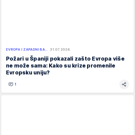
EVROPA I ZAPADNI BA…
31.07.2026.
Požari u Španiji pokazali zašto Evropa više
ne može sama: Kako su krize promenile
Evropsku uniju?
1