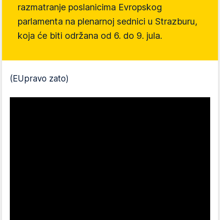
razmatranje poslanicima Evropskog
parlamenta na plenarnoj sednici u Strazburu,
koja će biti održana od 6. do 9. jula.
(EUpravo zato)