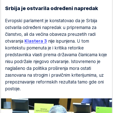
Srbija je ostvarila određeni napredak
Evropski parlament je konstatovao da je Srbija
ostvarila određeni napredak u pripremama za
članstvo, ali da većina obaveza preuzetih radi
otvaranja
Klastera 3
nije ispunjena. U tom
kontekstu pomenuta je i kritika retorike
predstavnika vlasti prema državama članicama koje
nisu podržale njegovo otvaranje. Istovremeno je
naglašeno da politika proširenja mora ostati
zasnovana na strogim i pravičnim kriterijumima, uz
prepoznavanje reformskih rezultata tamo gde oni
postoje.