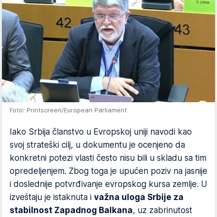
Foto: Printscreen/European Parliament
Iako Srbija članstvo u Evropskoj uniji navodi kao
svoj strateški cilj, u dokumentu je ocenjeno da
konkretni potezi vlasti često nisu bili u skladu sa tim
opredeljenjem. Zbog toga je upućen poziv na jasnije
i doslednije potvrđivanje evropskog kursa zemlje. U
izveštaju je istaknuta i
važna uloga Srbije za
stabilnost Zapadnog Balkana
, uz zabrinutost