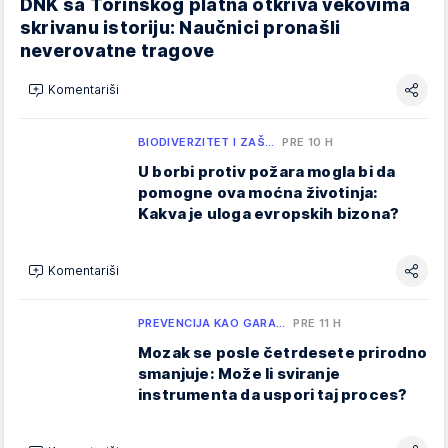
DNK sa Torinskog platna otkriva vekovima
skrivanu istoriju: Naučnici pronašli
neverovatne tragove
Komentariši
BIODIVERZITET I ZAŠ…
PRE 10 H
U borbi protiv požara mogla bi da
pomogne ova moćna životinja:
Kakva je uloga evropskih bizona?
Komentariši
PREVENCIJA KAO GARA…
PRE 11 H
Mozak se posle četrdesete prirodno
smanjuje: Može li sviranje
instrumenta da uspori taj proces?