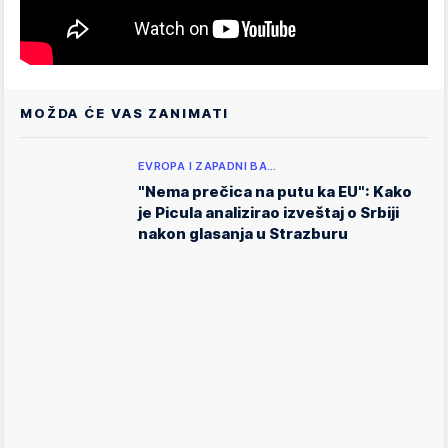
MOŽDA ĆE VAS ZANIMATI
EVROPA I ZAPADNI BA…
"Nema prečica na putu ka EU": Kako
je Picula analizirao izveštaj o Srbiji
nakon glasanja u Strazburu