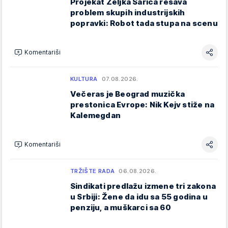
Projekat Željka Šarića rešava
problem skupih industrijskih
popravki: Robot tada stupa na scenu
Komentariši
KULTURA
07.08.2026.
Večeras je Beograd muzička
prestonica Evrope: Nik Kejv stiže na
Kalemegdan
Komentariši
TRŽIŠTE RADA
06.08.2026.
Sindikati predlažu izmene tri zakona
u Srbiji: Žene da idu sa 55 godina u
penziju, a muškarci sa 60