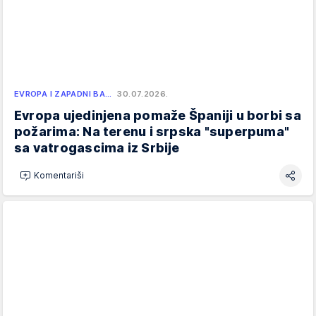
EVROPA I ZAPADNI BA…
30.07.2026.
Evropa ujedinjena pomaže Španiji u borbi sa
požarima: Na terenu i srpska "superpuma"
sa vatrogascima iz Srbije
Komentariši