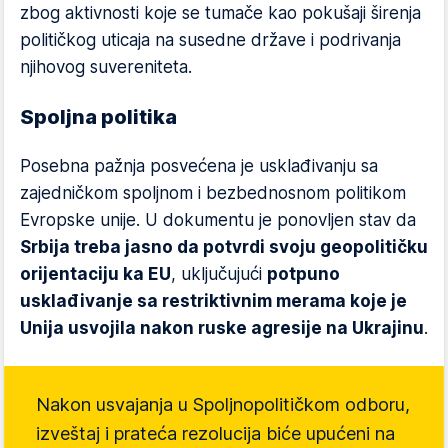
zbog aktivnosti koje se tumače kao pokušaji širenja
političkog uticaja na susedne države i podrivanja
njihovog suvereniteta.
Spoljna politika
Posebna pažnja posvećena je usklađivanju sa
zajedničkom spoljnom i bezbednosnom politikom
Evropske unije. U dokumentu je ponovljen stav da
Srbija treba jasno da potvrdi svoju geopolitičku
orijentaciju ka EU
, uključujući
potpuno
usklađivanje sa restriktivnim merama koje je
Unija usvojila nakon ruske agresije na Ukrajinu
.
Nakon usvajanja u Spoljnopolitičkom odboru,
izveštaj i prateća rezolucija biće upućeni na