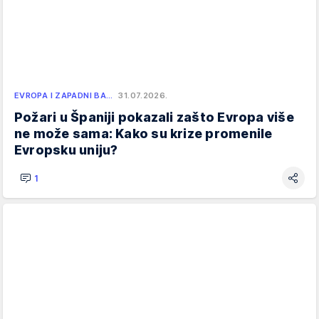
EVROPA I ZAPADNI BA…
31.07.2026.
Požari u Španiji pokazali zašto Evropa više
ne može sama: Kako su krize promenile
Evropsku uniju?
1