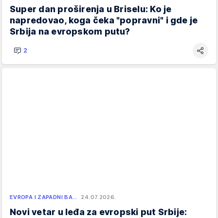
Super dan proširenja u Briselu: Ko je
napredovao, koga čeka "popravni" i gde je
Srbija na evropskom putu?
2
EVROPA I ZAPADNI BA…
24.07.2026.
Novi vetar u leđa za evropski put Srbije: