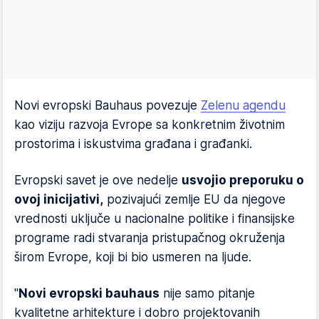
Novi evropski Bauhaus povezuje
Zelenu agendu
kao viziju razvoja Evrope sa konkretnim životnim
prostorima i iskustvima građana i građanki.
Evropski savet je ove nedelje
usvojio preporuku o
ovoj inicijativi,
pozivajući zemlje EU da njegove
vrednosti uključe u nacionalne politike i finansijske
programe radi stvaranja pristupačnog okruženja
širom Evrope, koji bi bio usmeren na ljude.
"
Novi evropski bauhaus
nije samo pitanje
kvalitetne arhitekture i dobro projektovanih