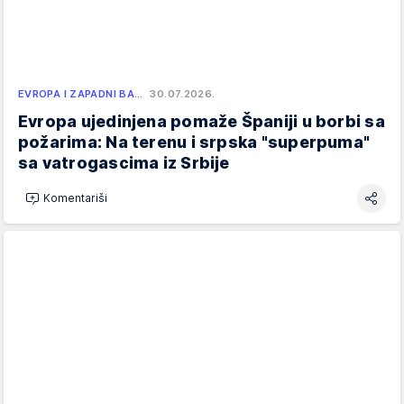
EVROPA I ZAPADNI BA…
30.07.2026.
Evropa ujedinjena pomaže Španiji u borbi sa
požarima: Na terenu i srpska "superpuma"
sa vatrogascima iz Srbije
Komentariši