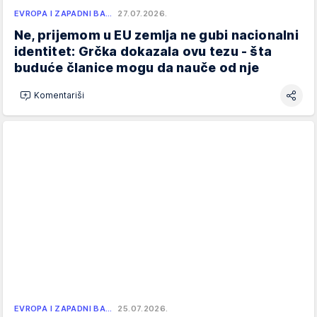
EVROPA I ZAPADNI BA…
27.07.2026.
Ne, prijemom u EU zemlja ne gubi nacionalni
identitet: Grčka dokazala ovu tezu - šta
buduće članice mogu da nauče od nje
Komentariši
EVROPA I ZAPADNI BA…
25.07.2026.