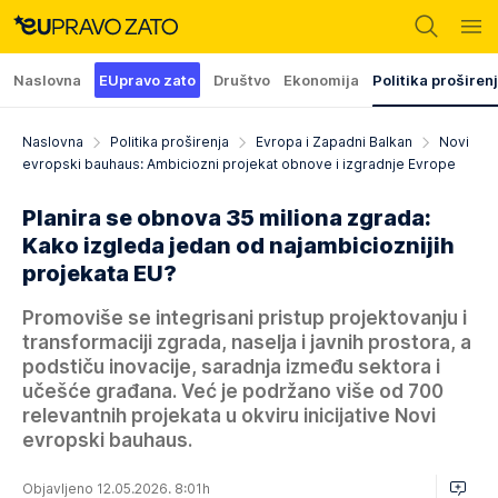
Naslovna
EUpravo zato
Društvo
Ekonomija
Politika proširen
Naslovna
Politika proširenja
Evropa i Zapadni Balkan
Novi
evropski bauhaus: Ambiciozni projekat obnove i izgradnje Evrope
Planira se obnova 35 miliona zgrada:
Kako izgleda jedan od najambicioznijih
projekata EU?
Promoviše se integrisani pristup projektovanju i
transformaciji zgrada, naselja i javnih prostora, a
podstiču inovacije, saradnja između sektora i
učešće građana. Već je podržano više od 700
relevantnih projekata u okviru inicijative Novi
evropski bauhaus.
Objavljeno 12.05.2026. 8:01h