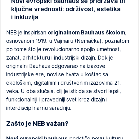
Novi evropski bauhaus se pridržava tri
ključne vrednosti: održivost, estetika
i inkluzija
NEB je inspirisan
originalnom Bauhaus školom
,
osnovanom 1919. u Vajmaru (Nemačka), poznatom
po tome što je revolucionarno spojio umetnost,
zanat, arhitekturu i industrijski dizajn. Dok je
originalni Bauhaus odgovarao na izazove
industrijske ere, novi se hvata u koštac sa
ekološkim, digitalnim i društvenim izazovima 21.
veka. U oba slučaja, cilj je isti: da se stvori lepši,
funkcionalniji i pravedniji svet kroz dizajn i
interdisciplinarnu saradnju.
Zašto je NEB važan?
Novi evropski bauhaus
podstiče novu kulturu