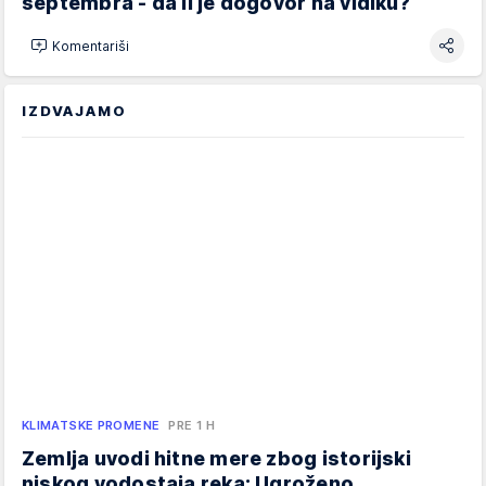
septembra - da li je dogovor na vidiku?
Komentariši
IZDVAJAMO
KLIMATSKE PROMENE
PRE 1 H
Zemlja uvodi hitne mere zbog istorijski
niskog vodostaja reka: Ugroženo