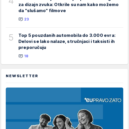
4
za dizajn zvuka: Otkrile su nam kako možemo
da "slušamo" filmove
23
5
Top 5 pouzdanih automobila do 3.000 evra:
Delovi se lako nalaze, stručnjaci i taksisti ih
preporučuju
18
NEWSLETTER