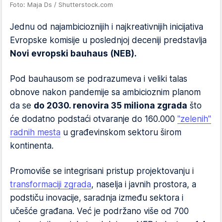
Foto: Maja Ds / Shutterstock.com
Jednu od najambicioznijih i najkreativnijih inicijativa
Evropske komisije u poslednjoj deceniji predstavlja
Novi evropski bauhaus (NEB).
Pod bauhausom se podrazumeva i veliki talas
obnove nakon pandemije sa ambicioznim planom
da se
do 2030. renovira 35 miliona zgrada
što
će dodatno podstaći otvaranje do 160.000
"zelenih"
radnih mesta
u građevinskom sektoru širom
kontinenta.
Promoviše se integrisani pristup projektovanju i
transformaciji zgrada
, naselja i javnih prostora, a
podstiču inovacije, saradnja između sektora i
učešće građana. Već je podržano više od 700