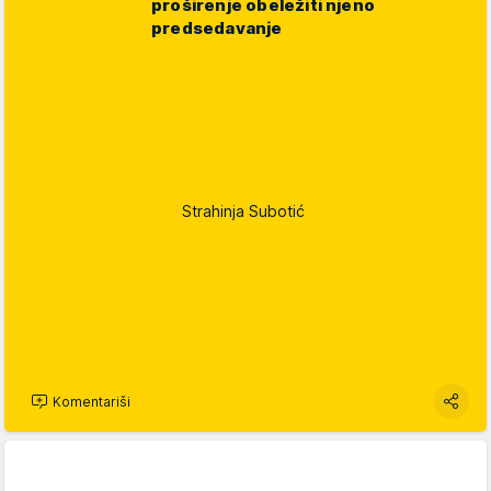
proširenje obeležiti njeno
predsedavanje
Strahinja Subotić
Komentariši