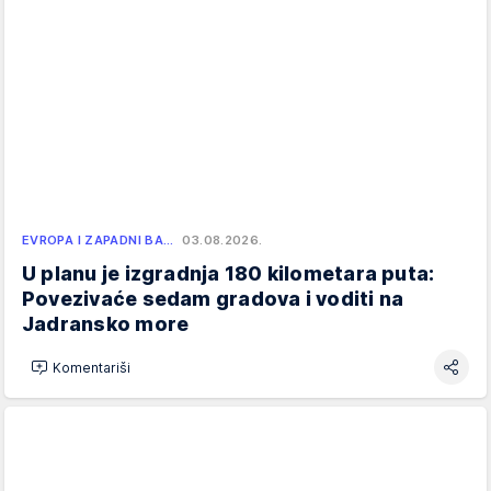
EVROPA I ZAPADNI BA…
03.08.2026.
U planu je izgradnja 180 kilometara puta:
Povezivaće sedam gradova i voditi na
Jadransko more
Komentariši