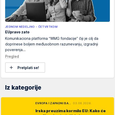
JEDNOM NEDELJNO - ČETVRTKOM
EUpravo zato
Komunikaciona platforma “WMG fondacije” čiji je cilj da
doprinese boljem međusobnom razumevanju, izgradnji
poverenja...
Pregled
Pretplati se!
Iz kategorije
EVROPA I ZAPADNI BA…
03.08.2026.
Irska preuzima kormilo EU: Kako će