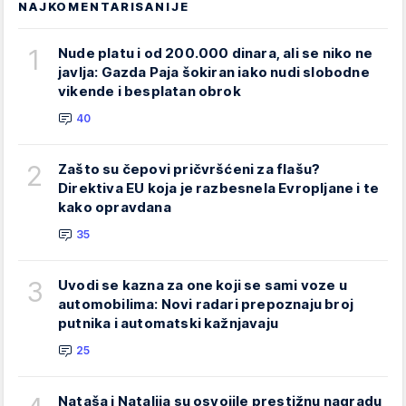
NAJKOMENTARISANIJE
1
Nude platu i od 200.000 dinara, ali se niko ne
javlja: Gazda Paja šokiran iako nudi slobodne
vikende i besplatan obrok
40
2
Zašto su čepovi pričvršćeni za flašu?
Direktiva EU koja je razbesnela Evropljane i te
kako opravdana
35
3
Uvodi se kazna za one koji se sami voze u
automobilima: Novi radari prepoznaju broj
putnika i automatski kažnjavaju
25
Nataša i Natalija su osvojile prestižnu nagradu