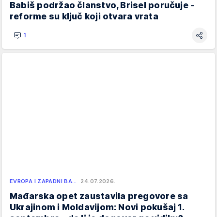
Babiš podržao članstvo, Brisel poručuje -
reforme su ključ koji otvara vrata
1
EVROPA I ZAPADNI BA…
24.07.2026.
Mađarska opet zaustavila pregovore sa
Ukrajinom i Moldavijom: Novi pokušaj 1.