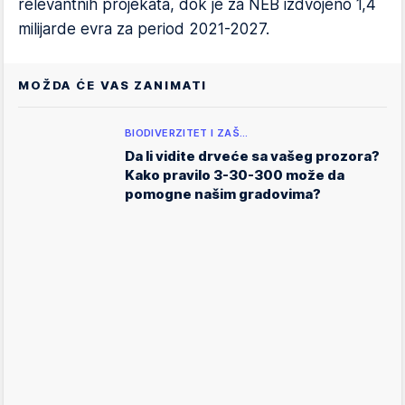
relevantnih projekata, dok je za NEB izdvojeno 1,4
milijarde evra za period 2021-2027.
MOŽDA ĆE VAS ZANIMATI
BIODIVERZITET I ZAŠ…
Da li vidite drveće sa vašeg prozora?
Kako pravilo 3-30-300 može da
pomogne našim gradovima?