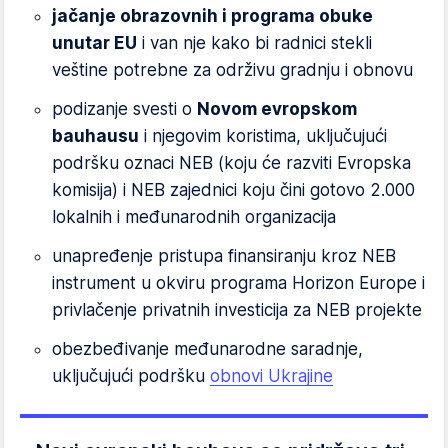
jačanje obrazovnih i programa obuke
unutar EU
i van nje kako bi radnici stekli
veštine potrebne za održivu gradnju i obnovu
podizanje svesti o
Novom evropskom
bauhausu
i njegovim koristima, uključujući
podršku oznaci NEB (koju će razviti Evropska
komisija) i NEB zajednici koju čini gotovo 2.000
lokalnih i međunarodnih organizacija
unapređenje pristupa finansiranju kroz NEB
instrument u okviru programa Horizon Europe i
privlačenje privatnih investicija za NEB projekte
obezbeđivanje međunarodne saradnje,
uključujući podršku
obnovi Ukrajine