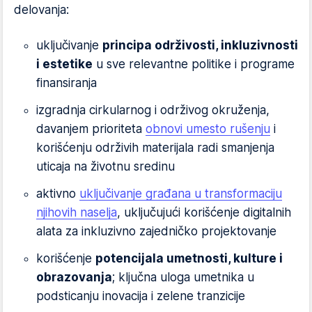
delovanja:
uključivanje
principa održivosti, inkluzivnosti
i estetike
u sve relevantne politike i programe
finansiranja
izgradnja cirkularnog i održivog okruženja,
davanjem prioriteta
obnovi umesto rušenju
i
korišćenju održivih materijala radi smanjenja
uticaja na životnu sredinu
aktivno
uključivanje građana u transformaciju
njihovih naselja
, uključujući korišćenje digitalnih
alata za inkluzivno zajedničko projektovanje
korišćenje
potencijala umetnosti, kulture i
obrazovanja
; ključna uloga umetnika u
podsticanju inovacija i zelene tranzicije