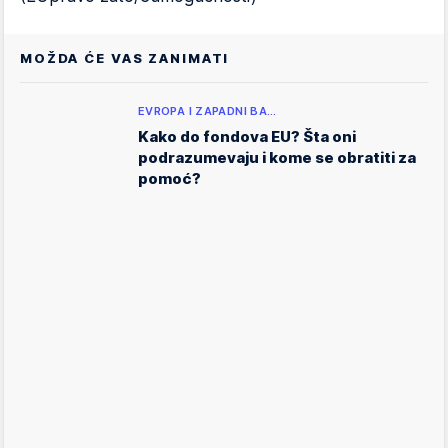
MOŽDA ĆE VAS ZANIMATI
EVROPA I ZAPADNI BA…
Kako do fondova EU? Šta oni
podrazumevaju i kome se obratiti za
pomoć?