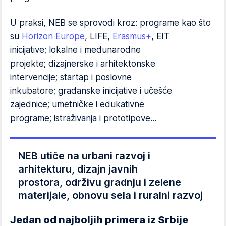
U praksi, NEB se sprovodi kroz: programe kao što
su
Horizon Europe
, LIFE,
Erasmus+
, EIT
inicijative; lokalne i međunarodne
projekte; dizajnerske i arhitektonske
intervencije; startap i poslovne
inkubatore; građanske inicijative i učešće
zajednice; umetničke i edukativne
programe; istraživanja i prototipove...
NEB utiče na urbani razvoj i
arhitekturu, dizajn javnih
prostora, održivu gradnju i zelene
materijale, obnovu sela i ruralni razvoj
Jedan od najboljih primera iz Srbije