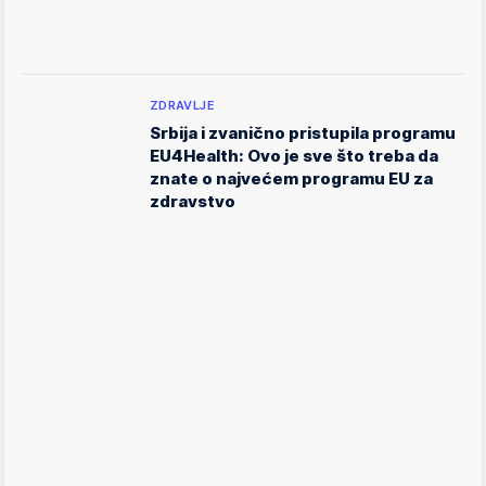
ZDRAVLJE
Srbija i zvanično pristupila programu
EU4Health: Ovo je sve što treba da
znate o najvećem programu EU za
zdravstvo