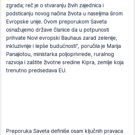
zgrada; reč je o stvaranju živih zajednica i
podsticanju novog načina života u naseljima širom
Evropske unije. Ovom preporukom Saveta
osnažujemo države članice da u potpunosti
prihvate Novi evropski Bauhaus zarad zelenije,
inkluzivnije i lepše budućnosti", poručila je Marija
Panajiotou, ministarka poljoprivrede, ruralnog
razvoja i zaštite životne sredine Kipra, zemlje koja
trenutno predsedava EU.
Preporuka Saveta definiše osam ključnih pravaca