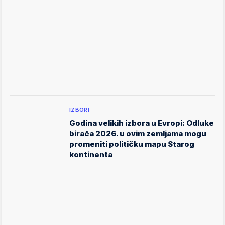
IZBORI
Godina velikih izbora u Evropi: Odluke
birača 2026. u ovim zemljama mogu
promeniti političku mapu Starog
kontinenta