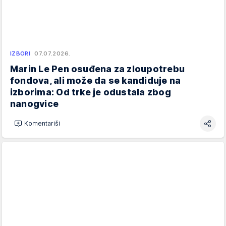
IZBORI
07.07.2026.
Marin Le Pen osuđena za zloupotrebu
fondova, ali može da se kandiduje na
izborima: Od trke je odustala zbog
nanogvice
Komentariši