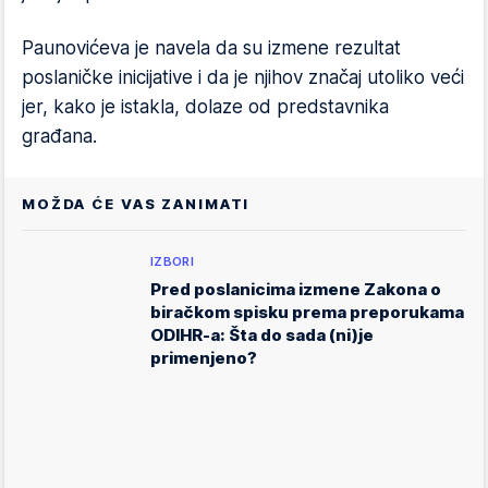
Paunovićeva je navela da su izmene rezultat
poslaničke inicijative i da je njihov značaj utoliko veći
jer, kako je istakla, dolaze od predstavnika
građana.
MOŽDA ĆE VAS ZANIMATI
IZBORI
Pred poslanicima izmene Zakona o
biračkom spisku prema preporukama
ODIHR-a: Šta do sada (ni)je
primenjeno?