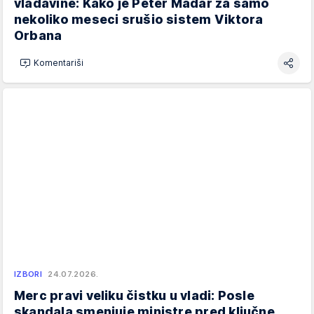
vladavine: Kako je Peter Mađar za samo
nekoliko meseci srušio sistem Viktora
Orbana
Komentariši
IZBORI
24.07.2026.
Merc pravi veliku čistku u vladi: Posle
skandala smenjuje ministre pred ključne