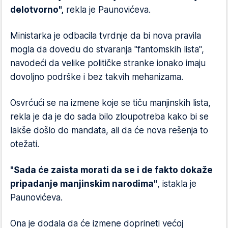
delotvorno",
rekla je Paunovićeva.
Ministarka je odbacila tvrdnje da bi nova pravila
mogla da dovedu do stvaranja "fantomskih lista",
navodeći da velike političke stranke ionako imaju
dovoljno podrške i bez takvih mehanizama.
Osvrćući se na izmene koje se tiču manjinskih lista,
rekla je da je do sada bilo zloupotreba kako bi se
lakše došlo do mandata, ali da će nova rešenja to
otežati.
"Sada će zaista morati da se i de fakto dokaže
pripadanje manjinskim narodima"
, istakla je
Paunovićeva.
Ona je dodala da će izmene doprineti većoj