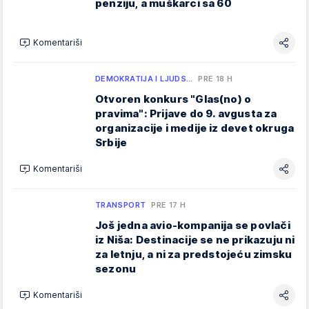
penziju, a muškarci sa 60
Komentariši
DEMOKRATIJA I LJUDS…
PRE 18 H
Otvoren konkurs "Glas(no) o
pravima": Prijave do 9. avgusta za
organizacije i medije iz devet okruga
Srbije
Komentariši
TRANSPORT
PRE 17 H
Još jedna avio-kompanija se povlači
iz Niša: Destinacije se ne prikazuju ni
za letnju, a ni za predstojeću zimsku
sezonu
Komentariši