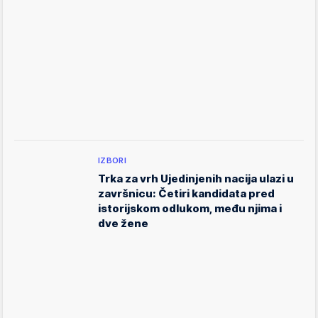
IZBORI
Trka za vrh Ujedinjenih nacija ulazi u
završnicu: Četiri kandidata pred
istorijskom odlukom, među njima i
dve žene