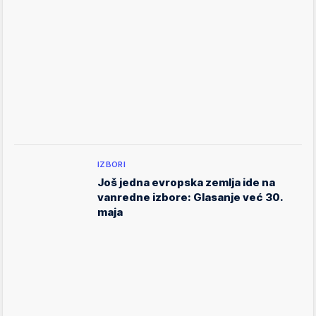
IZBORI
Još jedna evropska zemlja ide na
vanredne izbore: Glasanje već 30.
maja