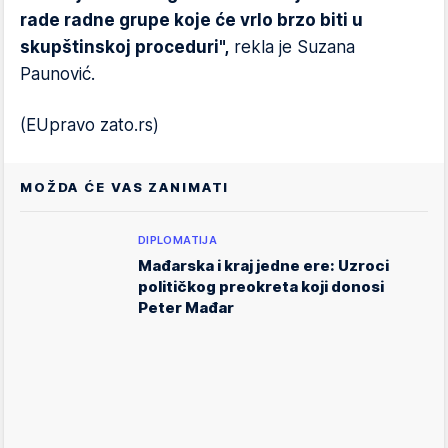
rade radne grupe koje će vrlo brzo biti u
skupštinskoj proceduri",
rekla je Suzana
Paunović.
(EUpravo zato.rs)
MOŽDA ĆE VAS ZANIMATI
DIPLOMATIJA
Mađarska i kraj jedne ere: Uzroci
političkog preokreta koji donosi
Peter Mađar