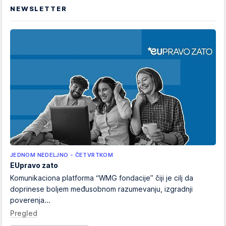
NEWSLETTER
JEDNOM NEDELJNO - ČETVRTKOM
EUpravo zato
Komunikaciona platforma “WMG fondacije” čiji je cilj da
doprinese boljem međusobnom razumevanju, izgradnji
poverenja...
Pregled