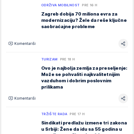
ODRŽIVA MOBILNOST
PRE 16 H
Zagreb dobija 70 miliona evra za
modernizaciju? Žele da reše ključne
saobraćajne probleme
Komentariši
TURIZAM
PRE 18 H
Ovo je najbolja zemlja za preseljenje:
Može se pohvaliti najkvalitetnijim
vazduhom i dobrim poslovnim
prilikama
Komentariši
TRŽIŠTE RADA
PRE 17 H
Sindikati predlažu izmene tri zakona
u Srbiji: Žene da idu sa 55 godina u