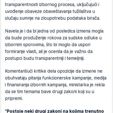
transparentnosti izbornog procesa, uključujući i
uvođenje obaveze obaveštavanja tužilaštva u
slučaju sumnje na zloupotrebu podataka birača.
Navela je i da bi jedna od posledica izmena mogla
da bude produženje rokova za sudske odluke u
izbornim sporovima, što bi moglo da uspori
formiranje vlasti, ali je ocenila da je važno da
postupci budu transparentniji i temeljniji.
Komentarišući kritike dela opozicije da izmene ne
obuhvataju pitanja funkcionerske kampanje, medija
i finansiranja izbornih kampanja, ministarka je rekla
da se tim temama bave drugi zakoni koji su u
pripremi.
"Postoje neki drugi zakoni na kojima trenutno