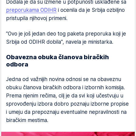
Dodala je da su izmene u potpunosti usklađene sa
preporukama ODIHR
i ocenila da je Srbija ozbiljno
pristupila njihovoj primeni.
"Ovo je još jedan deo tog paketa preporuka koji je
Srbija od ODIHR dobila", navela je ministarka.
Obavezna obuka članova biračkih
odbora
Jedna od važnijih novina odnosi se na obaveznu
obuku članova biračkih odbora i izbornih komisija.
Prema njenim rečima, cilj je da svi koji učestvuju u
sprovođenju izbora dobro poznaju izborne propise
i umeju da prepoznaju eventualne nepravilnosti na
biračkim mestima.