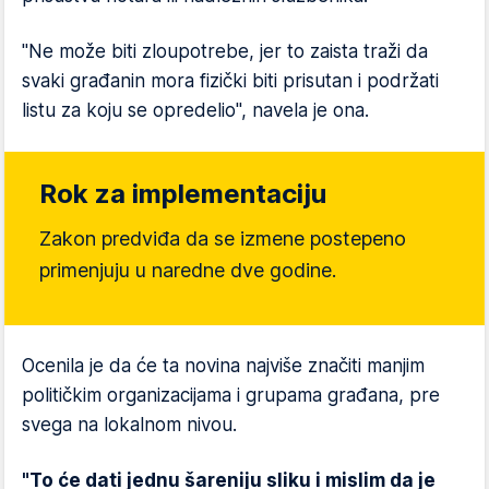
"Ne može biti zloupotrebe, jer to zaista traži da
svaki građanin mora fizički biti prisutan i podržati
listu za koju se opredelio", navela je ona.
Rok za implementaciju
Zakon predviđa da se izmene postepeno
primenjuju u naredne dve godine.
Ocenila je da će ta novina najviše značiti manjim
političkim organizacijama i grupama građana, pre
svega na lokalnom nivou.
"To će dati jednu šareniju sliku i mislim da je