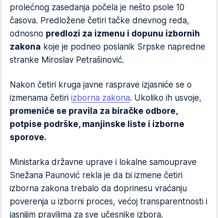
prolećnog zasedanja počela je nešto psole 10
časova. Predložene četiri tačke dnevnog reda,
odnosno
predlozi za izmenu i dopunu izbornih
zakona
koje je podneo poslanik Srpske napredne
stranke Miroslav Petrašinović.
Nakon četiri kruga javne rasprave izjasniće se o
izmenama četiri
izborna zakona
. Ukoliko ih usvoje,
promeniće se pravila za biračke odbore,
potpise podrške, manjinske liste i izborne
sporove.
Ministarka državne uprave i lokalne samouprave
Snežana Paunović rekla je da bi izmene četiri
izborna zakona trebalo da doprinesu vraćanju
poverenja u izborni proces, većoj transparentnosti i
jasnijim pravilima za sve učesnike izbora.