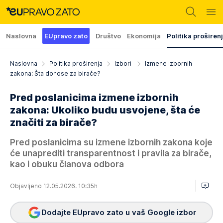
Naslovna
EUpravo zato
Društvo
Ekonomija
Politika proširen
Naslovna
Politika proširenja
Izbori
Izmene izbornih
zakona: Šta donose za birače?
Pred poslanicima izmene izbornih
zakona: Ukoliko budu usvojene, šta će
značiti za birače?
Pred poslanicima su izmene izbornih zakona koje
će unaprediti transparentnost i pravila za birače,
kao i obuku članova odbora
Objavljeno 12.05.2026. 10:35h
Dodajte EUpravo zato u vaš Google izbor