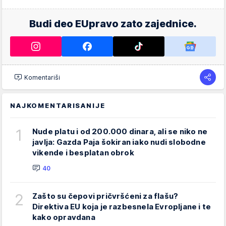
Budi deo EUpravo zato zajednice.
Komentariši
NAJKOMENTARISANIJE
1
Nude platu i od 200.000 dinara, ali se niko ne
javlja: Gazda Paja šokiran iako nudi slobodne
vikende i besplatan obrok
40
2
Zašto su čepovi pričvršćeni za flašu?
Direktiva EU koja je razbesnela Evropljane i te
kako opravdana