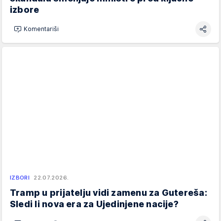
izbore
Komentariši
IZBORI
22.07.2026.
Tramp u prijatelju vidi zamenu za Gutereša:
Sledi li nova era za Ujedinjene nacije?