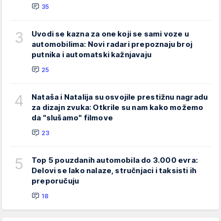
35
3
Uvodi se kazna za one koji se sami voze u
automobilima: Novi radari prepoznaju broj
putnika i automatski kažnjavaju
25
4
Nataša i Natalija su osvojile prestižnu nagradu
za dizajn zvuka: Otkrile su nam kako možemo
da "slušamo" filmove
23
5
Top 5 pouzdanih automobila do 3.000 evra:
Delovi se lako nalaze, stručnjaci i taksisti ih
preporučuju
18