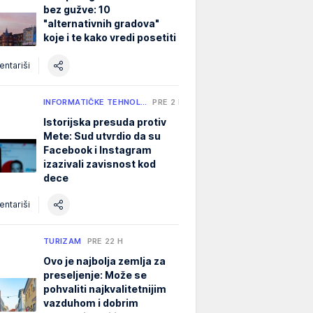
bez gužve: 10
"alternativnih gradova"
koje i te kako vredi posetiti
ntariši
INFORMATIČKE TEHNOL…
PRE 2 H
Istorijska presuda protiv
Mete: Sud utvrdio da su
Facebook i Instagram
izazivali zavisnost kod
dece
ntariši
TURIZAM
PRE 22 H
Ovo je najbolja zemlja za
preseljenje: Može se
pohvaliti najkvalitetnijim
vazduhom i dobrim