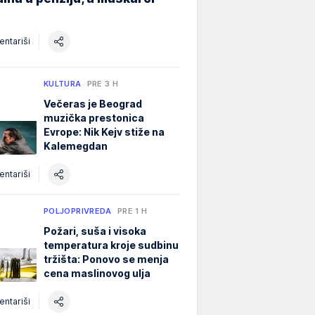
ntariši
KULTURA
PRE 3 H
Večeras je Beograd
muzička prestonica
Evrope: Nik Kejv stiže na
Kalemegdan
ntariši
POLJOPRIVREDA
PRE 1 H
Požari, suša i visoka
temperatura kroje sudbinu
tržišta: Ponovo se menja
cena maslinovog ulja
ntariši