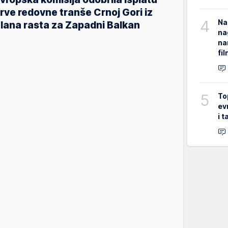
rve redovne tranše Crnoj Gori iz
4
Na
lana rasta za Zapadni Balkan
na
na
fi
5
To
ev
i 