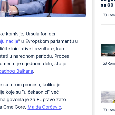
sa 60
Kome
e komisije, Ursula fon der
ju nacije
" u Evropskom parlamentu u
čite inicijative i rezultate, kao i
etati u narednom periodu. Proces
omenut je u jednom delu, što je
Kome
padnog Balkana
.
e su u tom procesu, koliko je
je koje su "u čekaonici" već
ma govorila je za EUpravo zato
va Crne Gore,
Maida Gorčević
.
Kome