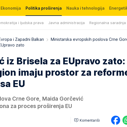
Ekonomija
Politika proširenja
Nauka i tehnologija
Energetik
mokratija i ljudska prava
Javna administracija
Regionalna saradnja
Evropa i Zapadni Balkan
Ministarska evropskih poslova Crne Go
 EUpravo zato
 iz Brisela za EUpravo zato:
gion imaju prostor za reforme
 sa EU
slova Crne Gore, Maida Gorčević
iona za proces proširenja EU
Komentariši