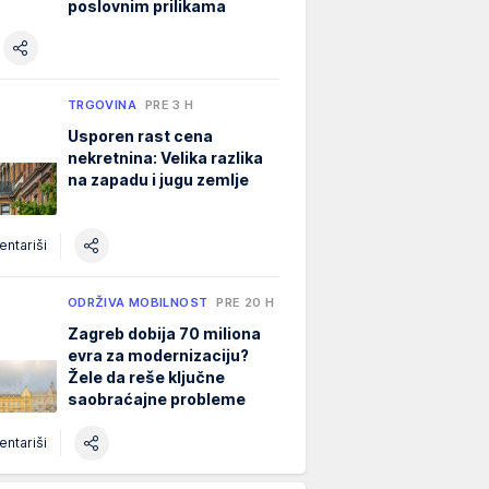
poslovnim prilikama
TRGOVINA
PRE 3 H
Usporen rast cena
nekretnina: Velika razlika
na zapadu i jugu zemlje
ntariši
ODRŽIVA MOBILNOST
PRE 20 H
Zagreb dobija 70 miliona
evra za modernizaciju?
Žele da reše ključne
saobraćajne probleme
ntariši