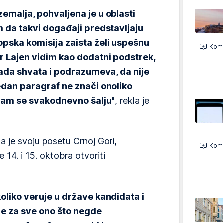
emalja, pohvaljena je u oblasti
 da takvi događaji predstavljaju
opska komisija zaista želi uspešnu
Kome
r Lajen vidim kao dodatni podstrek,
sada shvata i podrazumeva, da nije
edan paragraf ne znači onoliko
nam se svakodnevno šalju"
, rekla je
la je svoju posetu Crnoj Gori,
Kome
 14. i 15. oktobra otvoriti
koliko veruje u države kandidata i
je za sve ono što negde