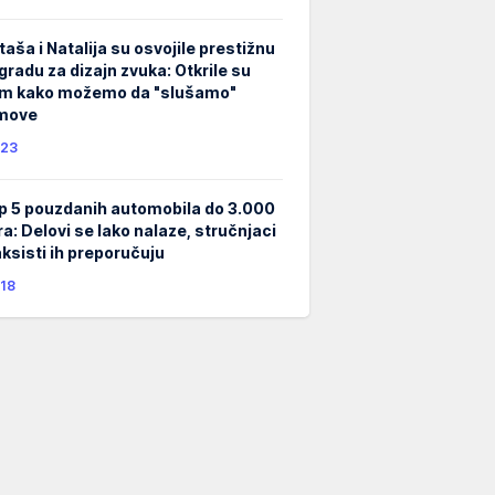
taša i Natalija su osvojile prestižnu
gradu za dizajn zvuka: Otkrile su
m kako možemo da "slušamo"
lmove
23
p 5 pouzdanih automobila do 3.000
ra: Delovi se lako nalaze, stručnjaci
taksisti ih preporučuju
18