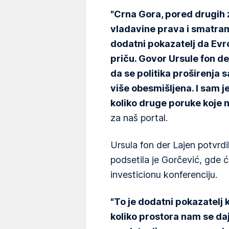
"Crna Gora, pored drugih z
vladavine prava i smatram
dodatni pokazatelj da Evr
priču. Govor Ursule fon de
da se politika proširenja 
više obesmišljena. I sam j
koliko druge poruke koje 
za naš portal.
Ursula fon der Lajen potvrdi
podsetila je Gorčević, gde će
investicionu konferenciju.
"To je dodatni pokazatelj 
koliko prostora nam se da