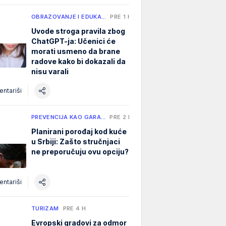
OBRAZOVANJE I EDUKA…
PRE 1 H
Uvode stroga pravila zbog
ChatGPT-ja: Učenici će
morati usmeno da brane
radove kako bi dokazali da
nisu varali
ntariši
PREVENCIJA KAO GARA…
PRE 2 H
Planirani porođaj kod kuće
u Srbiji: Zašto stručnjaci
ne preporučuju ovu opciju?
ntariši
TURIZAM
PRE 4 H
Evropski gradovi za odmor