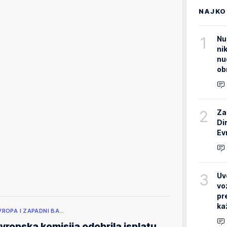
NAJKO
1
Nu
ni
nu
ob
2
Za
Di
Ev
3
Uv
vo
pr
ka
VROPA I ZAPADNI BA…
vropska komisija odobrila isplatu