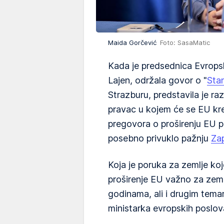
Maida Gorčević
Foto: SasaMatic
Kada je predsednica Evropsk
Lajen, održala govor o "
Stan
Strazburu, predstavila je razli
pravac u kojem će se EU kr
pregovora o proširenju EU p
posebno privuklo pažnju
Za
Koja je poruka za zemlje koj
proširenje EU važno za zeml
godinama, ali i drugim tema
ministarka evropskih poslo