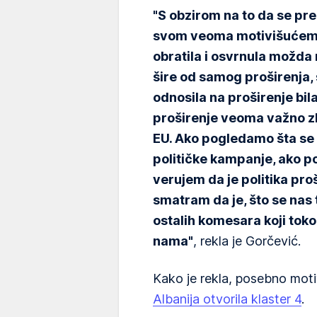
"S obzirom na to da se pr
svom veoma motivišućem
obratila i osvrnula možda 
šire od samog proširenja,
odnosila na proširenje bil
proširenje veoma važno zb
EU. Ako pogledamo šta se 
političke kampanje, ako p
verujem da je politika pro
smatram da je, što se nas t
ostalih komesara koji tok
nama"
, rekla je Gorčević.
Kako je rekla, posebno motivi
Albanija otvorila klaster 4
.