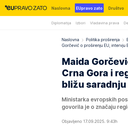
Naslovna
EUpravo zato
Društvo
Diplomatija
Izbori
Vladavina prava
De
Događaji
News
WMG fondacija
Naslovna
Politika proširenja
Gorčević o proširenju EU, intervju
Maida Gorčević
Crna Gora i re
bližu saradnju
Ministarka evropskih po
govorila je o značaju reg
Objavljeno 17.09.2025. 9:43h