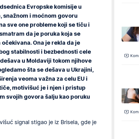
edsednica Evropske komisije u
, snažnom i moćnom govoru
na sve one probleme koji se tiču i
 smatram da je poruka koja se
a očekivana. Ona je rekla da je
og stabilnosti i bezbednosti cele
Kome
dešava u Moldaviji tokom njihove
ogledamo šta se dešava u Ukrajini,
širenja veoma važna za celu EU i
iče, motivišuć je i njen i pristup
om svojih govora šalju kao poruku
Kome
šuć signal stigao je iz Brisela, gde je