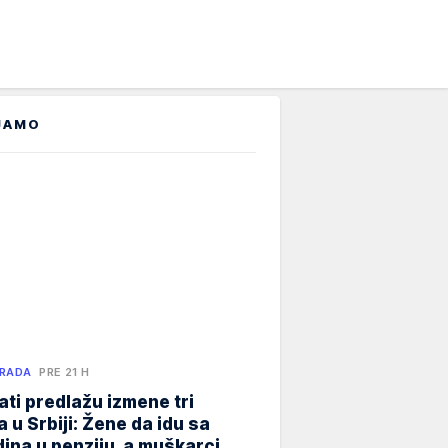
JAMO
 RADA
PRE 21 H
ati predlažu izmene tri
 u Srbiji: Žene da idu sa
ina u penziju, a muškarci