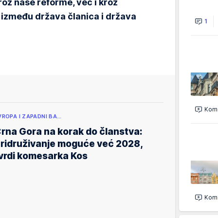
oz naše reforme, već i kroz
 između država članica i država
1
Kome
VROPA I ZAPADNI BA…
rna Gora na korak do članstva:
ridruživanje moguće već 2028,
vrdi komesarka Kos
Kome