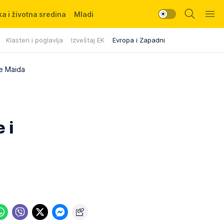
a i životna sredina
Mladi
Klasteri i poglavlja
Izveštaj EK
Evropa i Zapadni Balkan
re Maida
 i