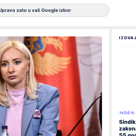
Upravo zato u vaš Google izbor
IZDVA
TRŽIŠTE
Sindik
zakona
55 god