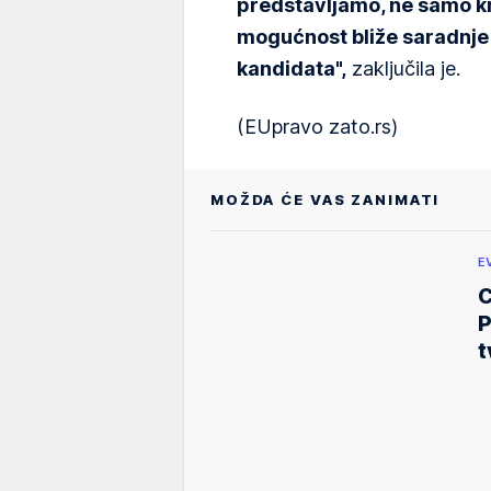
predstavljamo, ne samo kr
mogućnost bliže saradnje
kandidata",
zaključila je.
(EUpravo zato.rs)
MOŽDA ĆE VAS ZANIMATI
E
C
P
t