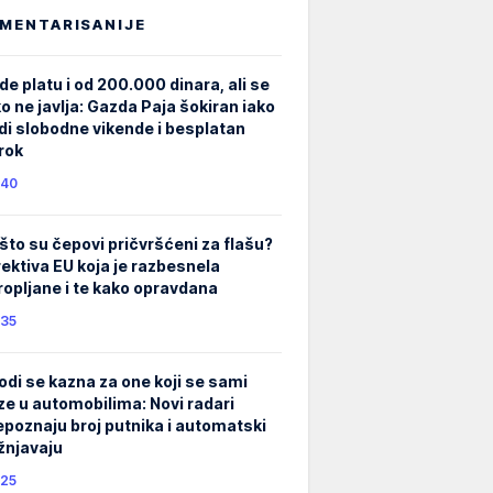
MENTARISANIJE
de platu i od 200.000 dinara, ali se
ko ne javlja: Gazda Paja šokiran iako
di slobodne vikende i besplatan
rok
40
što su čepovi pričvršćeni za flašu?
rektiva EU koja je razbesnela
ropljane i te kako opravdana
35
odi se kazna za one koji se sami
ze u automobilima: Novi radari
epoznaju broj putnika i automatski
žnjavaju
25