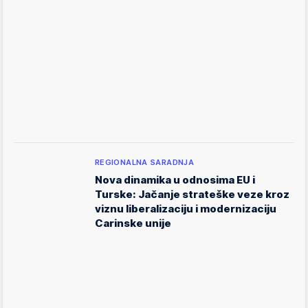
REGIONALNA SARADNJA
Nova dinamika u odnosima EU i
Turske: Jačanje strateške veze kroz
viznu liberalizaciju i modernizaciju
Carinske unije