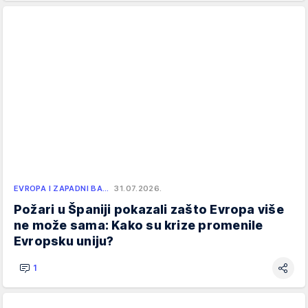
EVROPA I ZAPADNI BA…
31.07.2026.
Požari u Španiji pokazali zašto Evropa više
ne može sama: Kako su krize promenile
Evropsku uniju?
1