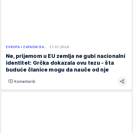
EVROPA I ZAPADNI BA…
27.07.2026.
Ne, prijemom u EU zemlja ne gubi nacionalni
identitet: Grčka dokazala ovu tezu - šta
buduće članice mogu da nauče od nje
Komentariši