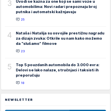
3
Uvodi se kazna za one koji se sami voze u
automobilima: Novi radari prepoznaju broj
putnika i automatski kažnjavaju
25
4
Nataša i Natalija su osvojile prestižnu nagradu
za dizajn zvuka: Otkrile su nam kako možemo
da "slušamo" filmove
23
5
Top 5 pouzdanih automobila do 3.000 evra:
Delovi se lako nalaze, stručnjaci i taksisti ih
preporučuju
18
NEWSLETTER