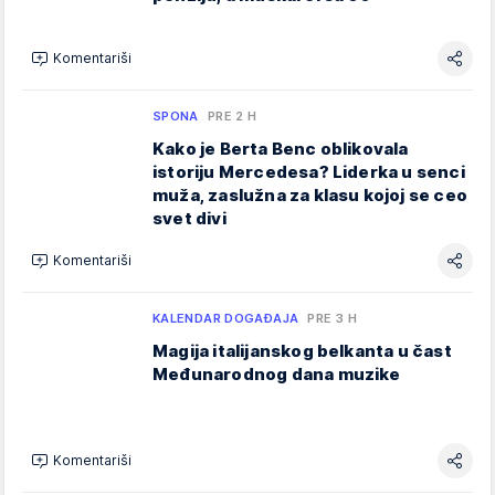
Komentariši
SPONA
PRE 2 H
Kako je Berta Benc oblikovala
istoriju Mercedesa? Liderka u senci
muža, zaslužna za klasu kojoj se ceo
svet divi
Komentariši
KALENDAR DOGAĐAJA
PRE 3 H
Magija italijanskog belkanta u čast
Međunarodnog dana muzike
Komentariši