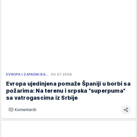
EVROPA I ZAPADNI BA…
30.07.2026.
Evropa ujedinjena pomaže Španiji u borbi sa
požarima: Na terenu i srpska "superpuma"
sa vatrogascima iz Srbije
Komentariši