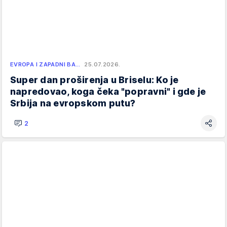
EVROPA I ZAPADNI BA…
25.07.2026.
Super dan proširenja u Briselu: Ko je
napredovao, koga čeka "popravni" i gde je
Srbija na evropskom putu?
2