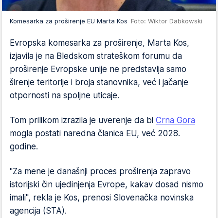
Komesarka za proširenje EU Marta Kos
Foto: Wiktor Dabkowski
Evropska komesarka za proširenje, Marta Kos,
izjavila je na Bledskom strateškom forumu da
proširenje Evropske unije ne predstavlja samo
širenje teritorije i broja stanovnika, već i jačanje
otpornosti na spoljne uticaje.
Tom prilikom izrazila je uverenje da bi
Crna Gora
mogla postati naredna članica EU, već 2028.
godine.
"Za mene je današnji proces proširenja zapravo
istorijski čin ujedinjenja Evrope, kakav dosad nismo
imali", rekla je Kos, prenosi Slovenačka novinska
agencija (STA).