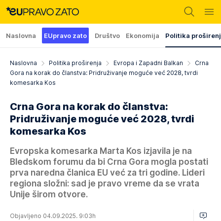
Naslovna
EUpravo zato
Društvo
Ekonomija
Politika proširen
Naslovna
Politika proširenja
Evropa i Zapadni Balkan
Crna
Gora na korak do članstva: Pridruživanje moguće već 2028, tvrdi
komesarka Kos
Crna Gora na korak do članstva:
Pridruživanje moguće već 2028, tvrdi
komesarka Kos
Evropska komesarka Marta Kos izjavila je na
Bledskom forumu da bi Crna Gora mogla postati
prva naredna članica EU već za tri godine. Lideri
regiona složni: sad je pravo vreme da se vrata
Unije širom otvore.
Objavljeno 04.09.2025. 9:03h