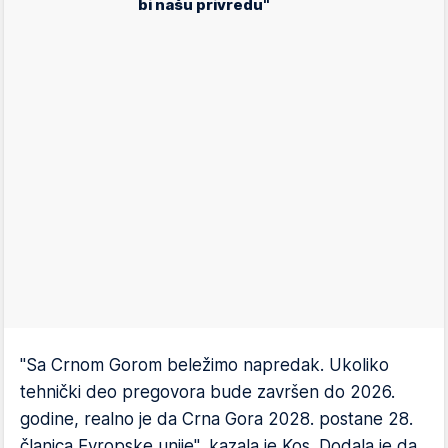
bi našu privredu"
"Sa Crnom Gorom beležimo napredak. Ukoliko
tehnički deo pregovora bude završen do 2026.
godine, realno je da Crna Gora 2028. postane 28.
članica Evropske unije", kazala je Kos. Dodala je da