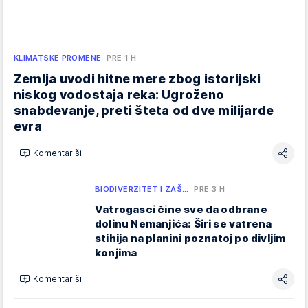
KLIMATSKE PROMENE
PRE 1 H
Zemlja uvodi hitne mere zbog istorijski
niskog vodostaja reka: Ugroženo
snabdevanje, preti šteta od dve milijarde
evra
Komentariši
BIODIVERZITET I ZAŠ…
PRE 3 H
Vatrogasci čine sve da odbrane
dolinu Nemanjića: Širi se vatrena
stihija na planini poznatoj po divljim
konjima
Komentariši