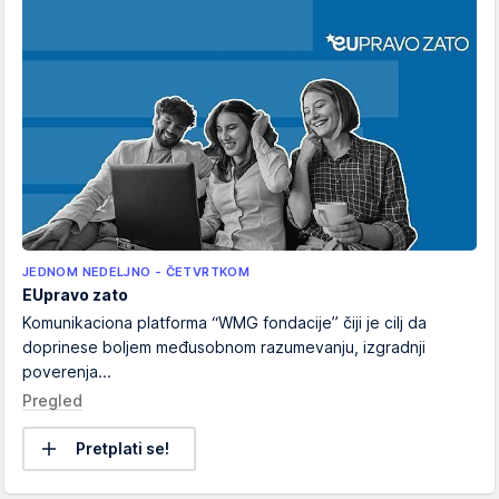
JEDNOM NEDELJNO - ČETVRTKOM
EUpravo zato
Komunikaciona platforma “WMG fondacije” čiji je cilj da
doprinese boljem međusobnom razumevanju, izgradnji
poverenja...
Pregled
Pretplati se!