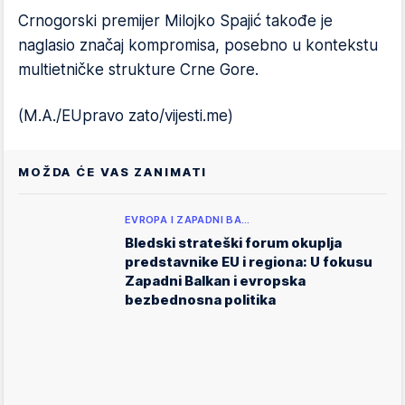
Crnogorski premijer Milojko Spajić takođe je
naglasio značaj kompromisa, posebno u kontekstu
multietničke strukture Crne Gore.
(M.A./EUpravo zato/vijesti.me)
MOŽDA ĆE VAS ZANIMATI
EVROPA I ZAPADNI BA…
Bledski strateški forum okuplja
predstavnike EU i regiona: U fokusu
Zapadni Balkan i evropska
bezbednosna politika