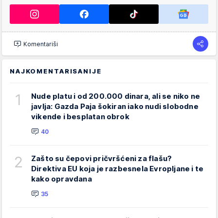
Komentariši
NAJKOMENTARISANIJE
1
Nude platu i od 200.000 dinara, ali se niko ne
javlja: Gazda Paja šokiran iako nudi slobodne
vikende i besplatan obrok
40
2
Zašto su čepovi pričvršćeni za flašu?
Direktiva EU koja je razbesnela Evropljane i te
kako opravdana
35