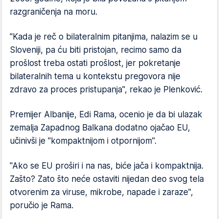
razgraničenja na moru.
"Kada je reč o bilateralnim pitanjima, nalazim se u
Sloveniji, pa ću biti pristojan, recimo samo da
prošlost treba ostati prošlost, jer pokretanje
bilateralnih tema u kontekstu pregovora nije
zdravo za proces pristupanja", rekao je Plenković.
Premijer Albanije, Edi Rama, ocenio je da bi ulazak
zemalja Zapadnog Balkana dodatno ojačao EU,
učinivši je "kompaktnijom i otpornijom".
"Ako se EU proširi i na nas, biće jača i kompaktnija.
Zašto? Zato što neće ostaviti nijedan deo svog tela
otvorenim za viruse, mikrobe, napade i zaraze",
poručio je Rama.