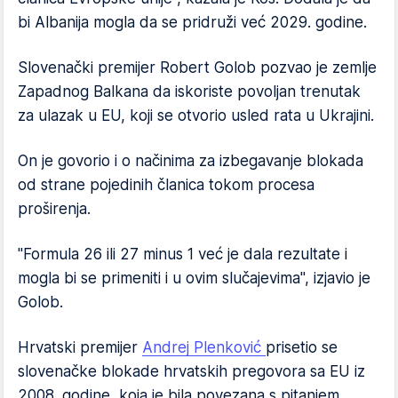
bi Albanija mogla da se pridruži već 2029. godine.
Slovenački premijer Robert Golob pozvao je zemlje
Zapadnog Balkana da iskoriste povoljan trenutak
za ulazak u EU, koji se otvorio usled rata u Ukrajini.
On je govorio i o načinima za izbegavanje blokada
od strane pojedinih članica tokom procesa
proširenja.
"Formula 26 ili 27 minus 1 već je dala rezultate i
mogla bi se primeniti i u ovim slučajevima", izjavio je
Golob.
Hrvatski premijer
Andrej Plenković
prisetio se
slovenačke blokade hrvatskih pregovora sa EU iz
2008. godine, koja je bila povezana s pitanjem