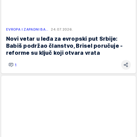
EVROPA I ZAPADNI BA…
24.07.2026.
Novi vetar u leđa za evropski put Srbije:
Babiš podržao članstvo, Brisel poručuje -
reforme su ključ koji otvara vrata
1