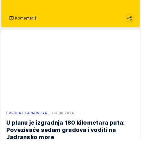
Komentariši
EVROPA I ZAPADNI BA…
03.08.2026.
U planu je izgradnja 180 kilometara puta:
Povezivaće sedam gradova i voditi na
Jadransko more