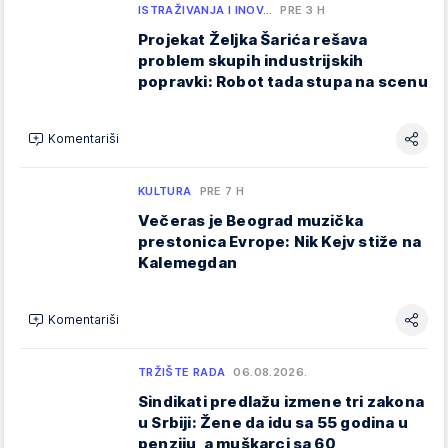
ISTRAŽIVANJA I INOV…
PRE 3 H
Projekat Željka Šarića rešava
problem skupih industrijskih
popravki: Robot tada stupa na scenu
Komentariši
KULTURA
PRE 7 H
Večeras je Beograd muzička
prestonica Evrope: Nik Kejv stiže na
Kalemegdan
Komentariši
TRŽIŠTE RADA
06.08.2026.
Sindikati predlažu izmene tri zakona
u Srbiji: Žene da idu sa 55 godina u
penziju, a muškarci sa 60