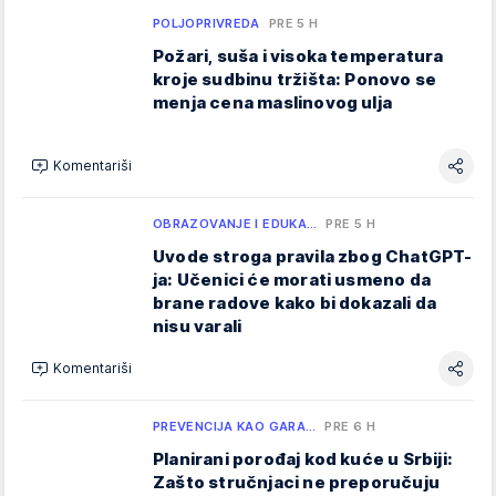
POLJOPRIVREDA
PRE 5 H
Požari, suša i visoka temperatura
kroje sudbinu tržišta: Ponovo se
menja cena maslinovog ulja
Komentariši
OBRAZOVANJE I EDUKA…
PRE 5 H
Uvode stroga pravila zbog ChatGPT-
ja: Učenici će morati usmeno da
brane radove kako bi dokazali da
nisu varali
Komentariši
PREVENCIJA KAO GARA…
PRE 6 H
Planirani porođaj kod kuće u Srbiji:
Zašto stručnjaci ne preporučuju