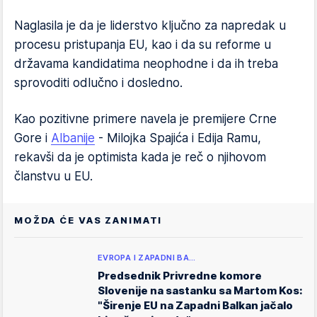
Naglasila je da je liderstvo ključno za napredak u
procesu pristupanja EU, kao i da su reforme u
državama kandidatima neophodne i da ih treba
sprovoditi odlučno i dosledno.
Kao pozitivne primere navela je premijere Crne
Gore i
Albanije
- Milojka Spajića i Edija Ramu,
rekavši da je optimista kada je reč o njihovom
članstvu u EU.
MOŽDA ĆE VAS ZANIMATI
EVROPA I ZAPADNI BA…
Predsednik Privredne komore
Slovenije na sastanku sa Martom Kos:
"Širenje EU na Zapadni Balkan jačalo