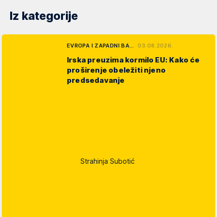
Iz kategorije
EVROPA I ZAPADNI BA…
03.08.2026.
Irska preuzima kormilo EU: Kako će
proširenje obeležiti njeno
predsedavanje
Strahinja Subotić