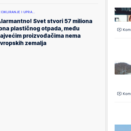
ECIKLIRANJE I UPRA…
larmantno! Svet stvori 57 miliona
ona plastičnog otpada, među
Kome
ajvećim proizvođačima nema
vropskih zemalja
Kome