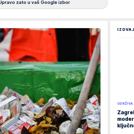
Upravo zato u vaš Google izbor
IZDVA
ODRŽIVA
Zagreb
modern
ključ