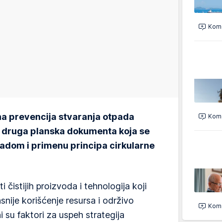
Kome
na prevencija stvaranja otpada
Kome
i druga planska dokumenta koja se
adom i primenu principa cirkularne
ti čistijih proizvoda i tehnologija koji
snije korišćenje resursa i održivo
Kome
i su faktori za uspeh strategija