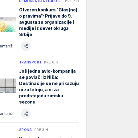
DEMOKRATIJA I LJUDS…
PRE 7 H
Otvoren konkurs "Glas(no)
o pravima": Prijave do 9.
avgusta za organizacije i
medije iz devet okruga
Srbije
ntariši
TRANSPORT
PRE 6 H
Još jedna avio-kompanija
se povlači iz Niša:
Destinacije se ne prikazuju
ni za letnju, a ni za
predstojeću zimsku
sezonu
ntariši
SPONA
PRE 8 H