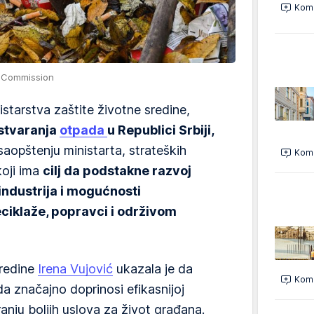
Kome
n Commission
istarstva zaštite životne sredine,
 stvaranja
otpada
u Republici Srbiji,
 saopštenju ministarta, strateških
Kome
koji ima
cilj da podstakne razvoj
 industrija i mogućnosti
eciklaže, popravci i održivom
sredine
Irena Vujović
ukazala je da
Kome
a značajno doprinosi efikasnijoj
iranju boljih uslova za život građana.