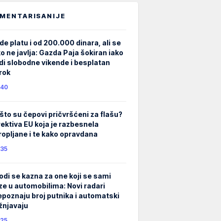
MENTARISANIJE
de platu i od 200.000 dinara, ali se
ko ne javlja: Gazda Paja šokiran iako
di slobodne vikende i besplatan
rok
40
što su čepovi pričvršćeni za flašu?
rektiva EU koja je razbesnela
ropljane i te kako opravdana
35
odi se kazna za one koji se sami
ze u automobilima: Novi radari
epoznaju broj putnika i automatski
žnjavaju
25