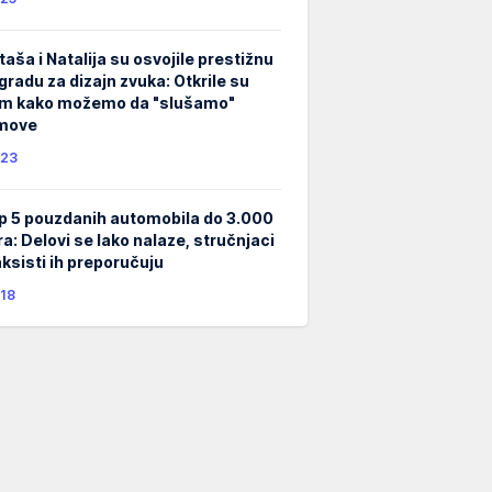
taša i Natalija su osvojile prestižnu
gradu za dizajn zvuka: Otkrile su
m kako možemo da "slušamo"
lmove
23
p 5 pouzdanih automobila do 3.000
ra: Delovi se lako nalaze, stručnjaci
taksisti ih preporučuju
18