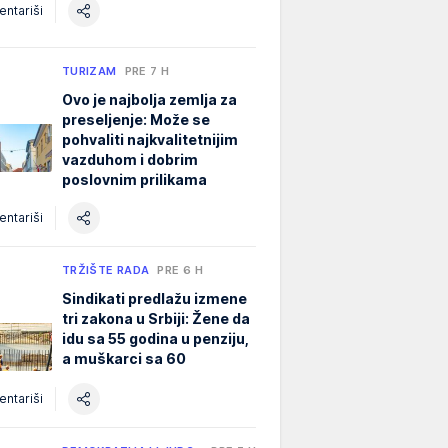
ntariši
TURIZAM
PRE 7 H
Ovo je najbolja zemlja za
preseljenje: Može se
pohvaliti najkvalitetnijim
vazduhom i dobrim
poslovnim prilikama
ntariši
TRŽIŠTE RADA
PRE 6 H
Sindikati predlažu izmene
tri zakona u Srbiji: Žene da
idu sa 55 godina u penziju,
a muškarci sa 60
ntariši