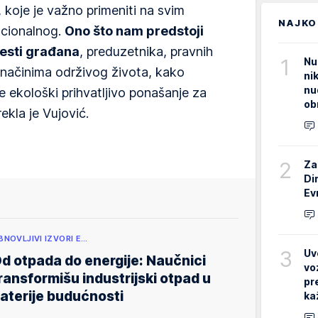
 koje je važno primeniti na svim
NAJKO
acionalnog.
Ono što nam predstoji
vesti građana
, preduzetnika, pravnih
1
Nu
o načinima održivog života, kako
ni
nu
e ekološki prihvatljivo ponašanje za
ob
ekla je Vujović.
2
Za
Di
Ev
BNOVLJIVI IZVORI E…
3
Uv
d otpada do energije: Naučnici
vo
ransformišu industrijski otpad u
pr
aterije budućnosti
ka