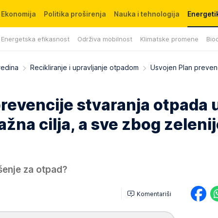
Ekonomija
Politika proširenja
Nauka i tehnologija
Energetik
Energetska efikasnost
Održiva mobilnost
Klimatske promene
Biod
redina
Recikliranje i upravljanje otpadom
Usvojen Plan preven
revencije stvaranja otpada 
važna cilja, a sve zbog zeleni
ešenje za otpad?
Komentariši