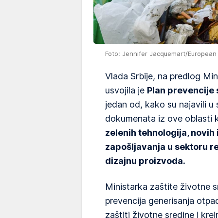
Foto: Jennifer Jacquemart/Europea
Vlada Srbije, na predlog Min
usvojila je
Plan prevencije
jedan od, kako su najavili u
dokumenata iz ove oblasti 
zelenih tehnologija, novih
zapošljavanja u sektoru r
dizajnu proizvoda.
Ministarka zaštite životne 
prevencija generisanja otpad
zaštiti životne sredine i kre