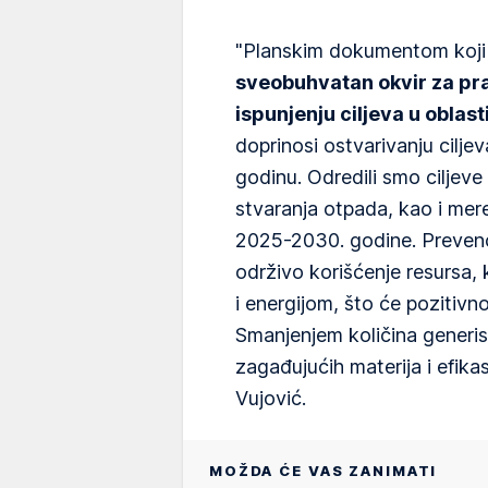
"Planskim dokumentom koji 
sveobuhvatan okvir za pr
ispunjenju ciljeva u oblas
doprinosi ostvarivanju cilj
godinu. Odredili smo ciljeve 
stvaranja otpada, kao i mer
2025-2030. godine. Preven
održivo korišćenje resursa,
i energijom, što će pozitivno
Smanjenjem količina generis
zagađujućih materija i efikasn
Vujović.
MOŽDA ĆE VAS ZANIMATI