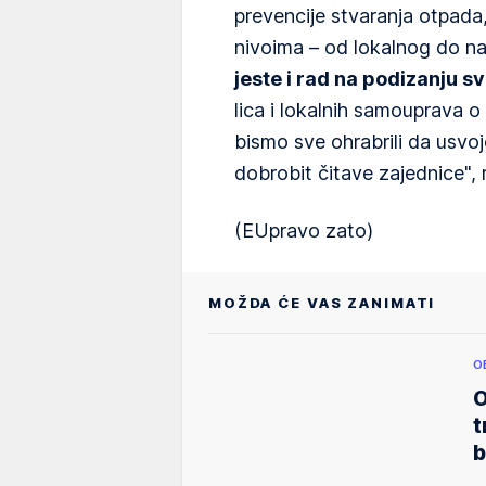
prevencije stvaranja otpada,
nivoima – od lokalnog do n
jeste i rad na podizanju s
lica i lokalnih samouprava 
bismo sve ohrabrili da usvoj
dobrobit čitave zajednice", r
(EUpravo zato)
MOŽDA ĆE VAS ZANIMATI
O
O
t
b