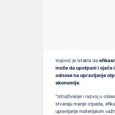
Vujović je istakla da
efikas
može da upotpuni i ojača 
odnose na upravljanje otp
ekonomije.
"Istraživanje i razvoj u oblas
stvaraju manje otpada, efika
upravljanje materijalom važn