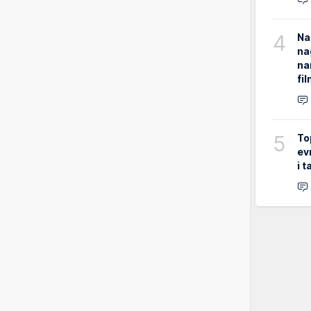
4
Na
na
na
fi
5
To
ev
i 