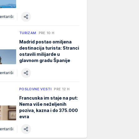
ntariši
TURIZAM
PRE 10 H
Madrid postao omiljena
destinacija turista: Stranci
ostavili milijarde u
glavnom gradu Španije
ntariši
POSLOVNE VESTI
PRE 12 H
Francuska im staje na put:
Nema više neželjenih
poziva, kazna i do 375.000
evra
ntariši