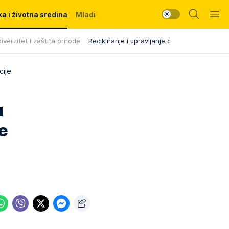
a i životna sredina
Mladi
iverzitet i zaštita prirode
Recikliranje i upravljanje otpadom
cije
u
je