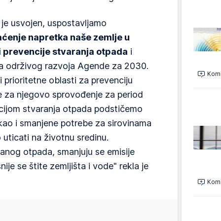
je usvojen, uspostavljamo
aćenje napretka naše zemlje u
ti prevencije stvaranja otpada
i
eva održivog razvoja Agende za 2030.
Kome
i prioritetne oblasti za prevenciju
e za njegovo sprovođenje za period
cijom stvaranja otpada podstičemo
 kao i smanjene potrebe za sirovinama
 uticati na životnu sredinu.
anog otpada, smanjuju se emisije
ije se štite zemljišta i vode" rekla je
Kome