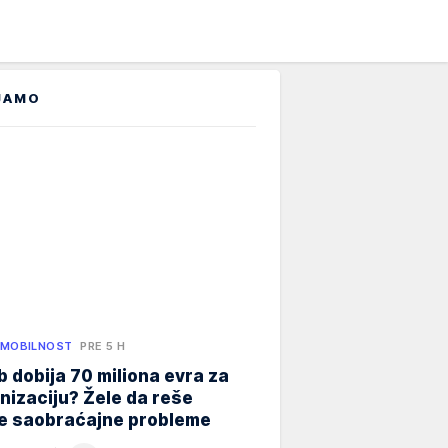
JAMO
 MOBILNOST
PRE 5 H
 dobija 70 miliona evra za
izaciju? Žele da reše
ne saobraćajne probleme