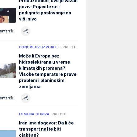
Preduzetnice, ovo je važan
poziv: Prijavite se i
podignite poslovanje na
viši nivo
ntariši
OBNOVLJIVI IZVORI E…
PRE 8 H
Može li Evropa bez
hidroelektrana u vreme
klimatskih promena?
Visoke temperature prave
problem i planinskim
zemljama
ntariši
FOSILNA GORIVA
PRE 11 H
Iran ima dogovor: Da li će
transport nafte biti
olakšan?