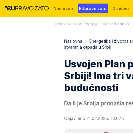
Naslovna
EUpravo zato
Društvo
Obnovljivi izvori energije
Fosilna goriva
Događaji
News
WMG fondacija
Naslovna
Energetika i životna s
stvaranja otpada u Srbiji
Usvojen Plan p
Srbiji! Ima tri 
budućnosti
Da li je Srbija pronašla r
Objavljeno 21.02.2025. 13:07h