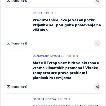
Komentariši
SPONA
PRE 11 H
Preduzetnice, ovo je važan poziv:
Prijavite se i podignite poslovanje na
viši nivo
Komentariši
OBNOVLJIVI IZVORI E…
PRE 11 H
Može li Evropa bez hidroelektrana u
vreme klimatskih promena? Visoke
temperature prave problem i
planinskim zemljama
Komentariši
FOSILNA GORIVA
PRE 13 H