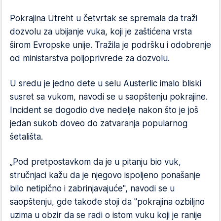
Pokrajina Utreht u četvrtak se spremala da traži
dozvolu za ubijanje vuka, koji je zaštićena vrsta
širom Evropske unije. Tražila je podršku i odobrenje
od ministarstva poljoprivrede za dozvolu.
U sredu je jedno dete u selu Austerlic imalo bliski
susret sa vukom, navodi se u saopštenju pokrajine.
Incident se dogodio dve nedelje nakon što je još
jedan sukob doveo do zatvaranja popularnog
šetališta.
„Pod pretpostavkom da je u pitanju bio vuk,
stručnjaci kažu da je njegovo ispoljeno ponašanje
bilo netipično i zabrinjavajuće", navodi se u
saopštenju, gde takođe stoji da "pokrajina ozbiljno
uzima u obzir da se radi o istom vuku koji je ranije