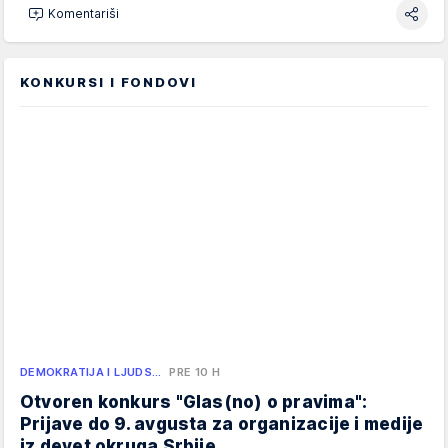
Komentariši
KONKURSI I FONDOVI
DEMOKRATIJA I LJUDS…
PRE 10 H
Otvoren konkurs "Glas(no) o pravima":
Prijave do 9. avgusta za organizacije i medije
iz devet okruga Srbije