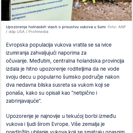
Upozorenje holnaskih vlasti o prisustvu vukova u šumi
Foto: ANP
/ ddp USA / Profimedia
Evropska populacija vukova vratila se sa ivice
izumiranja zahvaljujući naporima za
očuvanje. Međutim, centralna holandska provincija
izdala je hitno upozorenje roditeljima da ne vode
svoju decu u popularno šumsko područje nakon
dva nedavna bliska susreta sa vukom koji se
ponaša, kako su opisali kao "netipično i
zabrinjavajuće".
Upozorenje je najnovije u tekućoj borbi između
vukova i ljudi širom Evrope. Više zemalja je
predložilo ubijanje vukova koji se smatraju opasnim