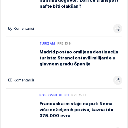
Iran ima dogovor: Da li će transport
nafte biti olakšan?
Komentariši
TURIZAM
PRE 13 H
Madrid postao omiljena destinacija
turista: Stranci ostavili milijarde u
glavnom gradu Španije
Komentariši
POSLOVNE VESTI
PRE 15 H
Francuska im staje na put: Nema
više neželjenih poziva, kazna i do
375.000 evra