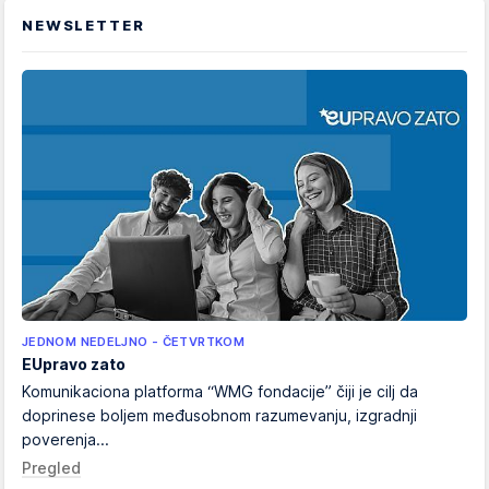
NEWSLETTER
JEDNOM NEDELJNO - ČETVRTKOM
EUpravo zato
Komunikaciona platforma “WMG fondacije” čiji je cilj da
doprinese boljem međusobnom razumevanju, izgradnji
poverenja...
Pregled