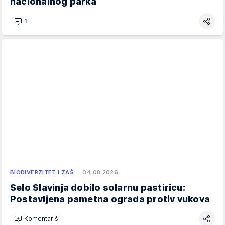
nacionalnog parka
1
BIODIVERZITET I ZAŠ…
04.08.2026.
Selo Slavinja dobilo solarnu pastiricu:
Postavljena pametna ograda protiv vukova
Komentariši