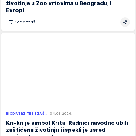
životinje u Zoo vrtovima u Beogradu, i
Evropi
Komentariši
BIODIVERZITET I ZAŠ…
04.08.2026.
Kri-kri je simbol Krita: Radnici navodno ubili
zaštićenu životinju i ispekli je usred