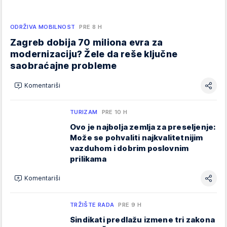
ODRŽIVA MOBILNOST
PRE 8 H
Zagreb dobija 70 miliona evra za
modernizaciju? Žele da reše ključne
saobraćajne probleme
Komentariši
TURIZAM
PRE 10 H
Ovo je najbolja zemlja za preseljenje:
Može se pohvaliti najkvalitetnijim
vazduhom i dobrim poslovnim
prilikama
Komentariši
TRŽIŠTE RADA
PRE 9 H
Sindikati predlažu izmene tri zakona