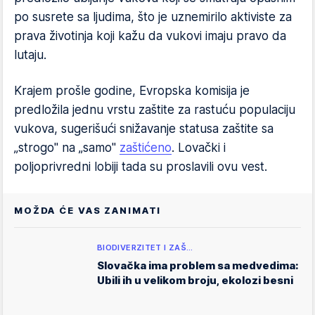
po susrete sa ljudima, što je uznemirilo aktiviste za
prava životinja koji kažu da vukovi imaju pravo da
lutaju.
Krajem prošle godine, Evropska komisija je
predložila jednu vrstu zaštite za rastuću populaciju
vukova, sugerišući snižavanje statusa zaštite sa
„strogo" na „samo"
zaštićeno
. Lovački i
poljoprivredni lobiji tada su proslavili ovu vest.
MOŽDA ĆE VAS ZANIMATI
BIODIVERZITET I ZAŠ…
Slovačka ima problem sa medvedima:
Ubili ih u velikom broju, ekolozi besni