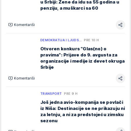
u Srbiji: Žene da idu sa 55 godina u
penziju, a muškarci sa 60
Komentariši
DEMOKRATIJA I LJUDS…
PRE 10 H
Otvoren konkurs "Glas(no) o
pravima": Prijave do 9. avgusta za
organizacije i medije iz devet okruga
Srbije
Komentariši
TRANSPORT
PRE 9 H
Još jedna avio-kompanija se povlači
iz Niša: Destinacije se ne prikazuju ni
za letnju, a ni za predstojeću zimsku
sezonu