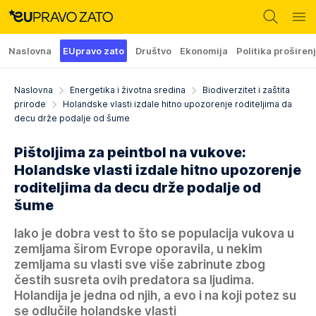
Naslovna
EUpravo zato
Društvo
Ekonomija
Politika proširen
Naslovna
Energetika i životna sredina
Biodiverzitet i zaštita
prirode
Holandske vlasti izdale hitno upozorenje roditeljima da
decu drže podalje od šume
Pištoljima za peintbol na vukove:
Holandske vlasti izdale hitno upozorenje
roditeljima da decu drže podalje od
šume
Iako je dobra vest to što se populacija vukova u
zemljama širom Evrope oporavila, u nekim
zemljama su vlasti sve više zabrinute zbog
čestih susreta ovih predatora sa ljudima.
Holandija je jedna od njih, a evo i na koji potez su
se odlučile holandske vlasti