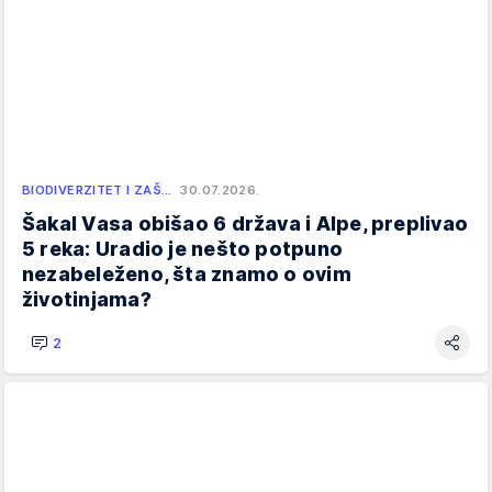
BIODIVERZITET I ZAŠ…
30.07.2026.
Šakal Vasa obišao 6 država i Alpe, preplivao
5 reka: Uradio je nešto potpuno
nezabeleženo, šta znamo o ovim
životinjama?
2