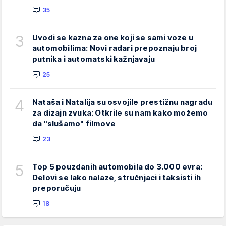
35
3
Uvodi se kazna za one koji se sami voze u
automobilima: Novi radari prepoznaju broj
putnika i automatski kažnjavaju
25
4
Nataša i Natalija su osvojile prestižnu nagradu
za dizajn zvuka: Otkrile su nam kako možemo
da "slušamo" filmove
23
5
Top 5 pouzdanih automobila do 3.000 evra:
Delovi se lako nalaze, stručnjaci i taksisti ih
preporučuju
18