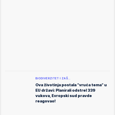
BIODIVERZITET I ZAŠ…
Ova životinja postala "vruća tema" u
EU državi: Planirali odstrel 339
vukova, Evropski sud pravde
reagovao!