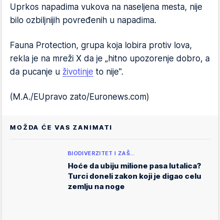
Uprkos napadima vukova na naseljena mesta, nije
bilo ozbiljnijih povređenih u napadima.
Fauna Protection, grupa koja lobira protiv lova,
rekla je na mreži X da je „hitno upozorenje dobro, a
da pucanje u
životinje
to nije".
(M.A./EUpravo zato/Euronews.com)
MOŽDA ĆE VAS ZANIMATI
BIODIVERZITET I ZAŠ…
Hoće da ubiju milione pasa lutalica?
Turci doneli zakon koji je digao celu
zemlju na noge