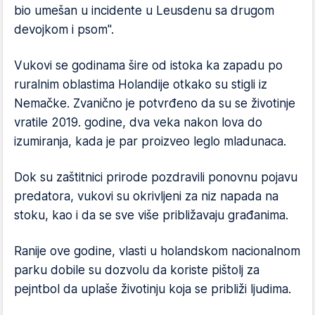
bio umešan u incidente u Leusdenu sa drugom
devojkom i psom".
Vukovi se godinama šire od istoka ka zapadu po
ruralnim oblastima Holandije otkako su stigli iz
Nemačke. Zvanično je potvrđeno da su se životinje
vratile 2019. godine, dva veka nakon lova do
izumiranja, kada je par proizveo leglo mladunaca.
Dok su zaštitnici prirode pozdravili ponovnu pojavu
predatora, vukovi su okrivljeni za niz napada na
stoku, kao i da se sve više približavaju građanima.
Ranije ove godine, vlasti u holandskom nacionalnom
parku dobile su dozvolu da koriste pištolj za
pejntbol da uplaše životinju koja se približi ljudima.