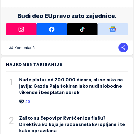
Budi deo EUpravo zato zajednice.
Komentariši
NAJKOMENTARISANIJE
1
Nude platu i od 200.000 dinara, ali se niko ne
javlja: Gazda Paja šokiran iako nudi slobodne
vikende i besplatan obrok
40
2
Zašto su čepovi pričvršćeni za flašu?
Direktiva EU koja je razbesnela Evropljane i te
kako opravdana