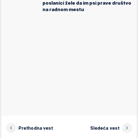
poslanici žele da im psi prave društvo
na radnom mestu
Prethodna vest
Sledeća vest