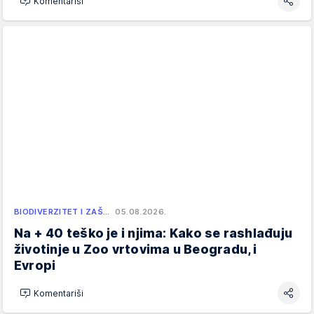
Komentariši
BIODIVERZITET I ZAŠ…
05.08.2026.
Na + 40 teško je i njima: Kako se rashlađuju
životinje u Zoo vrtovima u Beogradu, i
Evropi
Komentariši