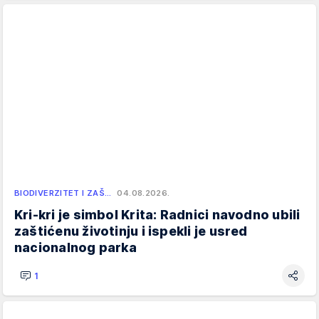
BIODIVERZITET I ZAŠ…
04.08.2026.
Kri-kri je simbol Krita: Radnici navodno ubili
zaštićenu životinju i ispekli je usred
nacionalnog parka
1