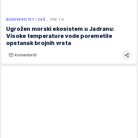
BIODIVERZITET I ZAŠ…
PRE 1 H
Ugrožen morski ekosistem u Jadranu:
Visoke temperature vode poremetile
opstanak brojnih vrsta
Komentariši