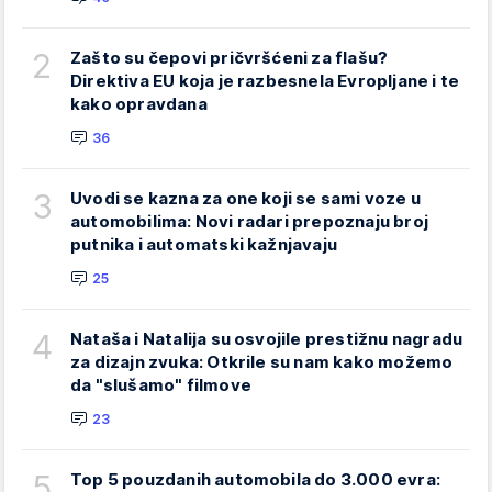
2
Zašto su čepovi pričvršćeni za flašu?
Direktiva EU koja je razbesnela Evropljane i te
kako opravdana
36
3
Uvodi se kazna za one koji se sami voze u
automobilima: Novi radari prepoznaju broj
putnika i automatski kažnjavaju
25
4
Nataša i Natalija su osvojile prestižnu nagradu
za dizajn zvuka: Otkrile su nam kako možemo
da "slušamo" filmove
23
5
Top 5 pouzdanih automobila do 3.000 evra: