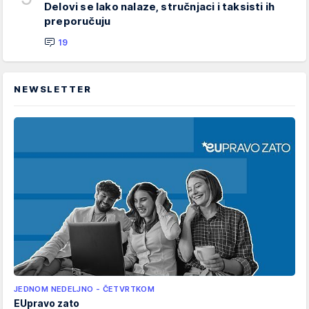
Delovi se lako nalaze, stručnjaci i taksisti ih
preporučuju
19
NEWSLETTER
JEDNOM NEDELJNO - ČETVRTKOM
EUpravo zato