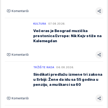
Komentariši
KULTURA
07.08.2026.
Večeras je Beograd muzička
prestonica Evrope: Nik Kejv stiže na
Kalemegdan
Komentariši
TRŽIŠTE RADA
06.08.2026.
Sindikati predlažu izmene tri zakona
u Srbiji: Žene da idu sa 55 godina u
penziju, a muškarci sa 60
Komentariši