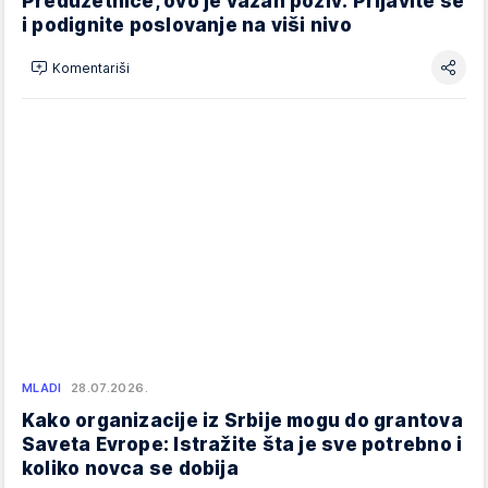
Preduzetnice, ovo je važan poziv: Prijavite se
i podignite poslovanje na viši nivo
Komentariši
MLADI
28.07.2026.
Kako organizacije iz Srbije mogu do grantova
Saveta Evrope: Istražite šta je sve potrebno i
koliko novca se dobija