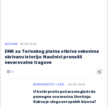
KULTURA
08.08.2026.
DNK sa Torinskog platna otkriva vekovima
skrivanu istoriju: Naučnici pronašli
neverovatne tragove
1
BIODIVERZITET I ZAŠ…
08.08.2026.
U borbi protiv požara mogla bi da
pomogne ova moćna životinja:
Kakva je uloga evropskih bizona?