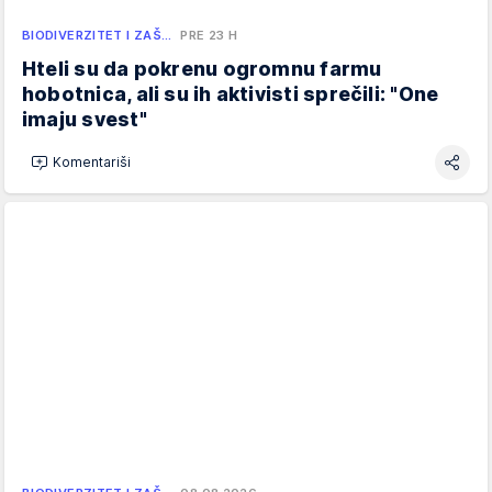
BIODIVERZITET I ZAŠ…
PRE 23 H
Hteli su da pokrenu ogromnu farmu
hobotnica, ali su ih aktivisti sprečili: "One
imaju svest"
Komentariši