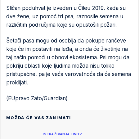
Sličan poduhvat je izveden u Čileu 2019. kada su
dve žene, uz pomoć tri psa, raznosile semena u
različitim područjima koje su opustošili požari.
Šetači pasa mogu od osoblja da pokupe rančeve
koje će im postaviti na leđa, a onda će životinje na
taj način pomoći u obnovi ekosistema. Psi mogu da
pokriju oblasti koje ljudima možda nisu toliko
pristupačne, pa je veća verovatnoća da će semena
proklijati.
(EUpravo Zato/Guardian)
MOŽDA ĆE VAS ZANIMATI
ISTRAŽIVANJA I INOV…