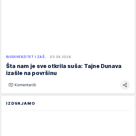
BIODIVERZITET I ZAŠ…
03.08.2026.
Šta nam je sve otkrila suša: Tajne Dunava
izašle na površinu
Komentariši
IZDVAJAMO