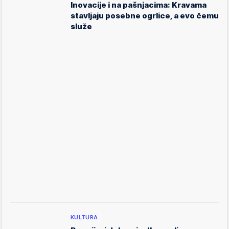
Inovacije i na pašnjacima: Kravama
stavljaju posebne ogrlice, a evo čemu
služe
KULTURA