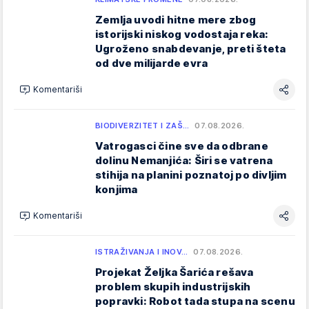
Zemlja uvodi hitne mere zbog
istorijski niskog vodostaja reka:
Ugroženo snabdevanje, preti šteta
od dve milijarde evra
Komentariši
BIODIVERZITET I ZAŠ…
07.08.2026.
Vatrogasci čine sve da odbrane
dolinu Nemanjića: Širi se vatrena
stihija na planini poznatoj po divljim
konjima
Komentariši
ISTRAŽIVANJA I INOV…
07.08.2026.
Projekat Željka Šarića rešava
problem skupih industrijskih
popravki: Robot tada stupa na scenu