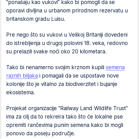
"ponašaju kao vukovi" kako bi pomogli da se
oporavi divljina u urbanom prirodnom rezervatu u
britanskom gradu Luisu.
Pre nego što su vukovi u Velikoj Britaniji dovedeni
do istrebljenja u drugoj polovini 18. veka, redovno
su prelazili svake noći oko 20 kilometara.
Tako bi nenamerno svojim krznom kupili
semena
raznih biljaka
i pomagali da se uspostave nove
kolonije što je vitalno za biodiverzitet i bujanje
ekosistema.
Projekat organizacije "Railway Land Wildlife Trust"
ima za cilj da to rekreira tako što će lokalne pse
opremiti rančevima punim semena kako bi mogli
ponovo da poseju područje.