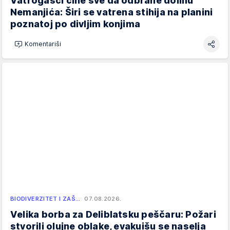
Vatrogasci čine sve da odbrane dolinu
Nemanjića: Širi se vatrena stihija na planini
poznatoj po divljim konjima
Komentariši
BIODIVERZITET I ZAŠ…
07.08.2026.
Velika borba za Deliblatsku peščaru: Požari
stvorili olujne oblake, evakuišu se naselja