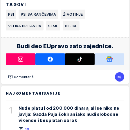
TAGOVI
PSI
PSI SA RANČEVIMA
ŽIVOTINJE
VELIKA BRITANIJA
SEME
BILJKE
Budi deo EUpravo zato zajednice.
Komentariši
NAJKOMENTARISANIJE
1
Nude platu i od 200.000 dinara, ali se niko ne
javlja: Gazda Paja šokiran iako nudi slobodne
vikende i besplatan obrok
40