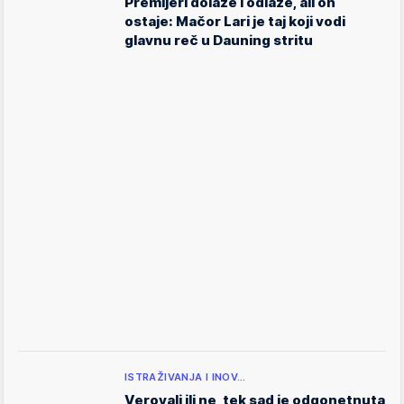
Premijeri dolaze i odlaze, ali on
ostaje: Mačor Lari je taj koji vodi
glavnu reč u Dauning stritu
ISTRAŽIVANJA I INOV…
Verovali ili ne, tek sad je odgonetnuta