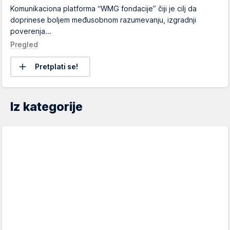
Komunikaciona platforma “WMG fondacije” čiji je cilj da
doprinese boljem međusobnom razumevanju, izgradnji
poverenja...
Pregled
Pretplati se!
Iz kategorije