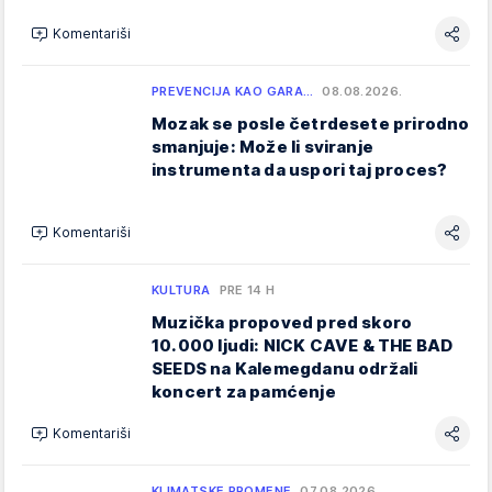
Komentariši
PREVENCIJA KAO GARA…
08.08.2026.
Mozak se posle četrdesete prirodno
smanjuje: Može li sviranje
instrumenta da uspori taj proces?
Komentariši
KULTURA
PRE 14 H
Muzička propoved pred skoro
10.000 ljudi: NICK CAVE & THE BAD
SEEDS na Kalemegdanu održali
koncert za pamćenje
Komentariši
KLIMATSKE PROMENE
07.08.2026.