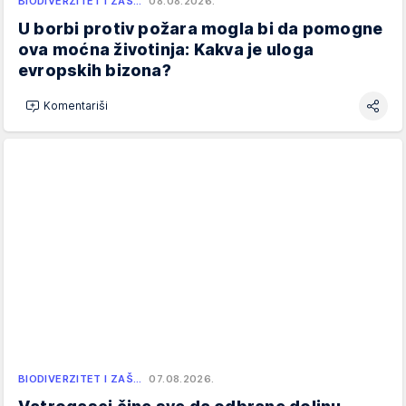
BIODIVERZITET I ZAŠ…
08.08.2026.
U borbi protiv požara mogla bi da pomogne
ova moćna životinja: Kakva je uloga
evropskih bizona?
Komentariši
BIODIVERZITET I ZAŠ…
07.08.2026.