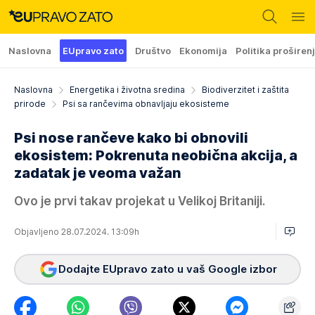
Naslovna
EUpravo zato
Društvo
Ekonomija
Politika proširen
Naslovna
Energetika i životna sredina
Biodiverzitet i zaštita
prirode
Psi sa rančevima obnavljaju ekosisteme
Psi nose rančeve kako bi obnovili
ekosistem: Pokrenuta neobična akcija, a
zadatak je veoma važan
Ovo je prvi takav projekat u Velikoj Britaniji.
Objavljeno 28.07.2024. 13:09h
Dodajte EUpravo zato u vaš Google izbor