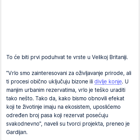
To će biti prvi poduhvat te vrste u Velikoj Britaniji.
"Vrlo smo zainteresovani za oživljavanje prirode, ali
ti procesi obično uključuju bizone ili
divlje konje
. U
manjim urbanim rezervatima, vrlo je teško uraditi
tako nešto. Tako da, kako bismo obnovili efekat
koji te životinje imaju na ekosistem, uposlićemo
određen broj pasa koji rezervat posećuju
svakodnevno", naveli su tvorci projekta, preneo je
Gardijan.