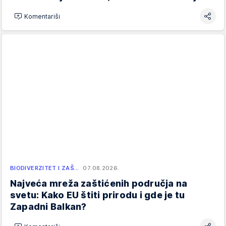
Komentariši
BIODIVERZITET I ZAŠ…
07.08.2026.
Najveća mreža zaštićenih područja na
svetu: Kako EU štiti prirodu i gde je tu
Zapadni Balkan?