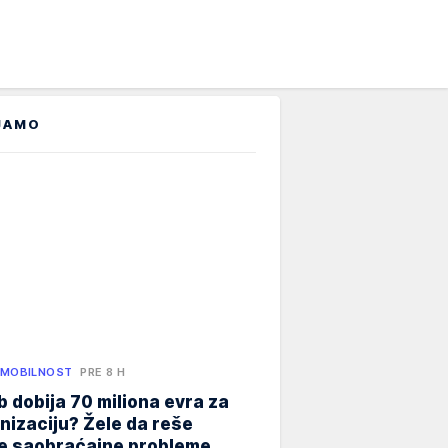
JAMO
 MOBILNOST
PRE 8 H
 dobija 70 miliona evra za
izaciju? Žele da reše
ne saobraćajne probleme