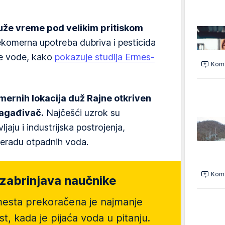
uže vreme pod velikim pritiskom
komerna upotreba đubriva i pesticida
e vode, kako
pokazuje studija Ermes-
Kome
mernih lokacija duž Rajne otkriven
zagađivač.
Najčešći uzrok su
ljaju i industrijska postrojenja,
preradu otpadnih voda.
Kome
 zabrinjava naučnike
 mesta prekoračena je najmanje
st,
kada je pijaća voda u pitanju.