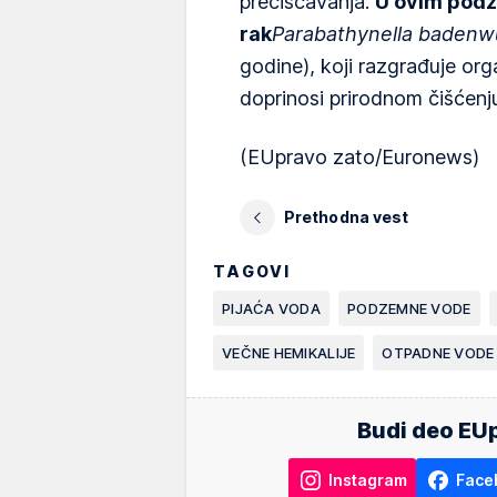
prečišćavanja.
U ovim pod
rak
Parabathynella badenw
godine), koji razgrađuje orga
doprinosi prirodnom čišćenj
(EUpravo zato/Euronews)
Prethodna vest
TAGOVI
PIJAĆA VODA
PODZEMNE VODE
VEČNE HEMIKALIJE
OTPADNE VODE
Budi deo EUp
Instagram
Face