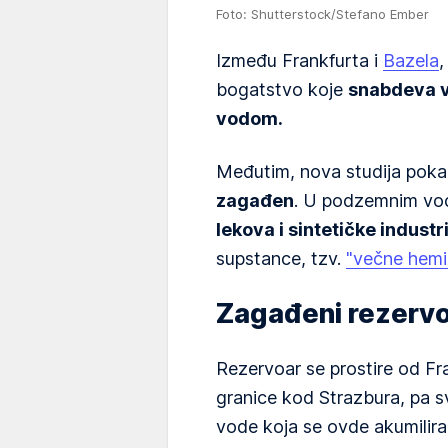
Foto: Shutterstock/Stefano Ember
Između Frankfurta i
Bazela
,
bogatstvo koje
snabdeva vi
vodom.
Međutim, nova studija pokaz
zagađen
. U podzemnim vo
lekova i sintetičke industr
supstance, tzv.
"večne hemik
Zagađeni rezerv
Rezervoar se prostire od Fr
granice kod Strazbura, pa s
vode koja se ovde akumilira