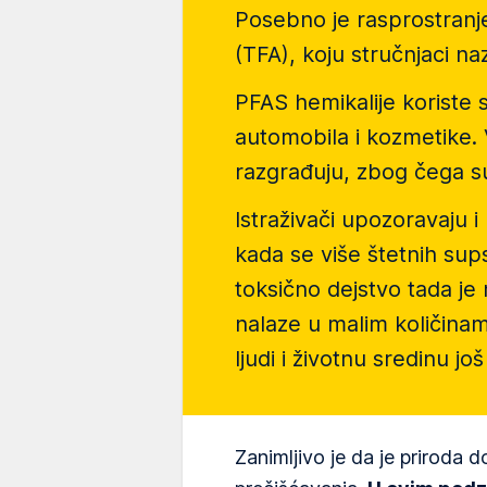
Posebno je rasprostranj
(TFA),
koju stručnjaci na
PFAS hemikalije
koriste s
automobila i kozmetike.
razgrađuju, zbog čega s
Istraživači upozoravaju 
kada se više štetnih sup
toksično dejstvo tada je
nalaze u malim količinama
ljudi i životnu sredinu jo
Zanimljivo je da je priroda