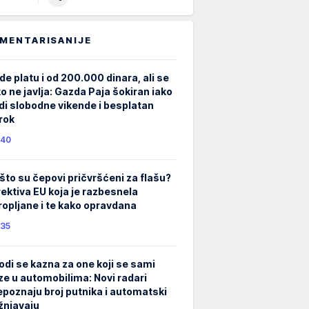
MENTARISANIJE
de platu i od 200.000 dinara, ali se
ko ne javlja: Gazda Paja šokiran iako
di slobodne vikende i besplatan
rok
40
što su čepovi pričvršćeni za flašu?
rektiva EU koja je razbesnela
ropljane i te kako opravdana
35
odi se kazna za one koji se sami
ze u automobilima: Novi radari
epoznaju broj putnika i automatski
žnjavaju