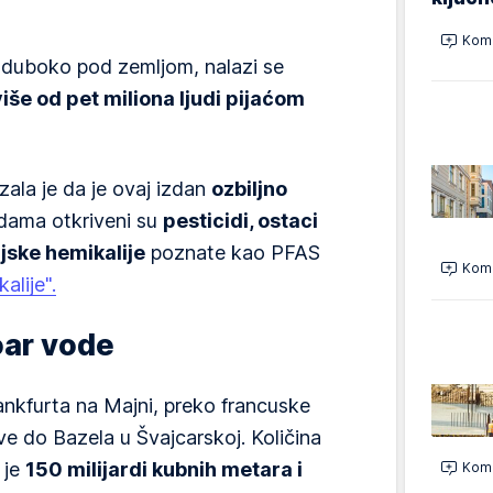
Kome
 duboko pod zemljom, nalazi se
še od pet miliona ljudi pijaćom
ala je da je ovaj izdan
ozbiljno
dama otkriveni su
pesticidi, ostaci
ijske hemikalije
poznate kao PFAS
Kome
alije".
oar vode
ankfurta na Majni, preko francuske
ve do Bazela u Švajcarskoj. Količina
 je
150 milijardi kubnih metara i
Kome