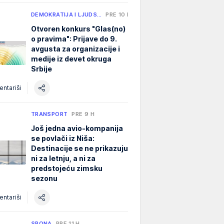
DEMOKRATIJA I LJUDS…
PRE 10 H
Otvoren konkurs "Glas(no)
o pravima": Prijave do 9.
avgusta za organizacije i
medije iz devet okruga
Srbije
ntariši
TRANSPORT
PRE 9 H
Još jedna avio-kompanija
se povlači iz Niša:
Destinacije se ne prikazuju
ni za letnju, a ni za
predstojeću zimsku
sezonu
ntariši
SPONA
PRE 11 H