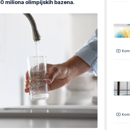
 miliona olimpijskih bazena.
Kome
Kome