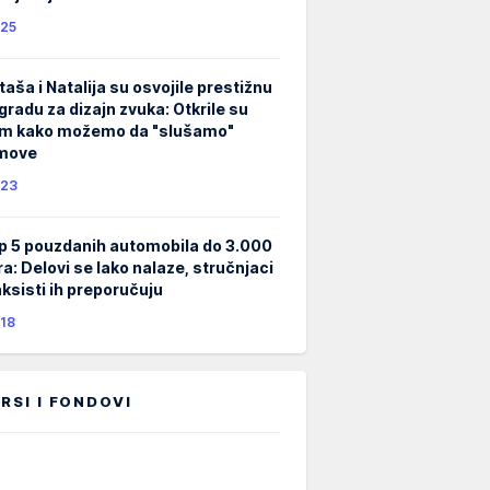
25
taša i Natalija su osvojile prestižnu
gradu za dizajn zvuka: Otkrile su
m kako možemo da "slušamo"
lmove
23
p 5 pouzdanih automobila do 3.000
ra: Delovi se lako nalaze, stručnjaci
taksisti ih preporučuju
18
RSI I FONDOVI