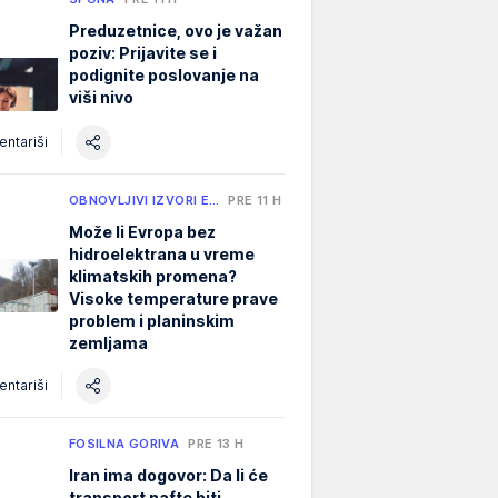
Preduzetnice, ovo je važan
poziv: Prijavite se i
podignite poslovanje na
viši nivo
ntariši
OBNOVLJIVI IZVORI E…
PRE 11 H
Može li Evropa bez
hidroelektrana u vreme
klimatskih promena?
Visoke temperature prave
problem i planinskim
zemljama
ntariši
FOSILNA GORIVA
PRE 13 H
Iran ima dogovor: Da li će
transport nafte biti