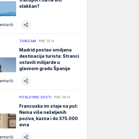
olakšan?
ntariši
TURIZAM
PRE 13 H
Madrid postao omiljena
destinacija turista: Stranci
ostavili milijarde u
glavnom gradu Španije
ntariši
POSLOVNE VESTI
PRE 14 H
Francuska im staje na put:
Nema više neželjenih
poziva, kazna i do 375.000
evra
ntariši