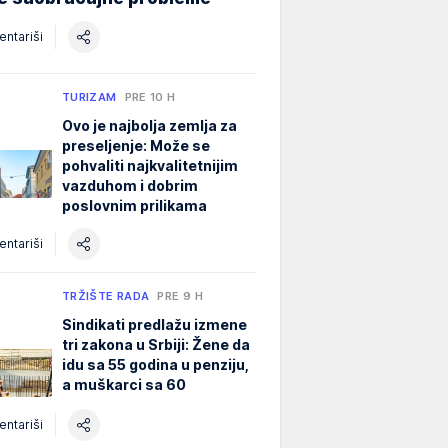
ntariši
TURIZAM
PRE 10 H
Ovo je najbolja zemlja za
preseljenje: Može se
pohvaliti najkvalitetnijim
vazduhom i dobrim
poslovnim prilikama
ntariši
TRŽIŠTE RADA
PRE 9 H
Sindikati predlažu izmene
tri zakona u Srbiji: Žene da
idu sa 55 godina u penziju,
a muškarci sa 60
ntariši