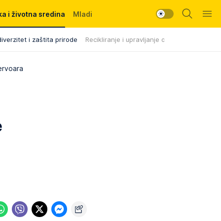
a i životna sredina
Mladi
iverzitet i zaštita prirode
Recikliranje i upravljanje otpadom
ervoara
e