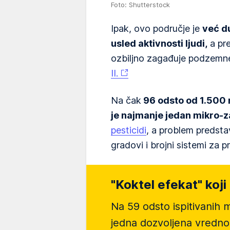
Foto: Shutterstock
Ipak, ovo područje je
već d
usled aktivnosti ljudi,
a pre
ozbiljno zagađuje podzemn
II.
Na čak
96 odsto od 1.500 
je najmanje jedan mikro-
pesticidi
, a problem predstav
gradovi i brojni sistemi za 
"Koktel efekat" koji
Na 59 odsto ispitivanih
jedna dozvoljena vredno