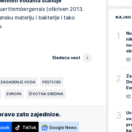
zemnim vodama stanuje
uerttembergensis
(otkriven 2013.
nsku materiju i bakterije i tako
NAJKO
u.
1
Nu
ni
nu
ob
Sledeća vest
2
Za
Di
ZAGAĐENJE VODA
PESTICIDI
Ev
EVROPA
ŽIVOTNA SREDINA
3
Uv
ravo zato zajednice.
vo
pr
book
TikTok
Google News
ka