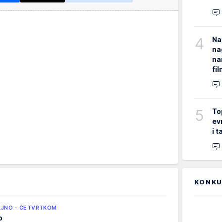
4
Na
na
na
fi
5
To
ev
i 
KONKU
LJNO - ČETVRTKOM
o