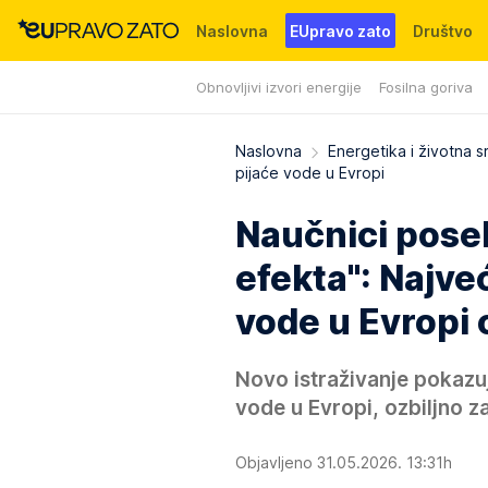
Naslovna
EUpravo zato
Društvo
Obnovljivi izvori energije
Fosilna goriva
Događaji
News
WMG fondacija
Naslovna
Energetika i životna s
pijaće vode u Evropi
Naučnici poseb
efekta": Najve
vode u Evropi 
Novo istraživanje pokazu
vode u Evropi, ozbiljno 
Objavljeno 31.05.2026. 13:31h