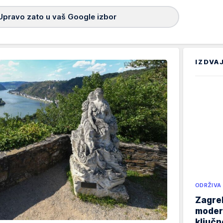
Upravo zato u vaš Google izbor
IZDVA
ODRŽIVA
Zagreb
modern
ključ