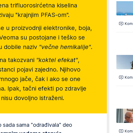
ena
trifluorosirćetna kiselina
zivaju "krajnjim PFAS-om".
Kome
e u proizvodnji elektronike, boja,
 Veoma su postojane i teško se
u dobile naziv
"večne hemikalije"
.
i na takozvani
"koktel efekat"
,
stanci pojavi zajedno.
Njihovo
Kome
 mnogo jače, čak i ako se one
. Ipak, tačni efekti po zdravlje
š nisu dovoljno istraženi.
 do sada sama "odrađivala" deo
Kome