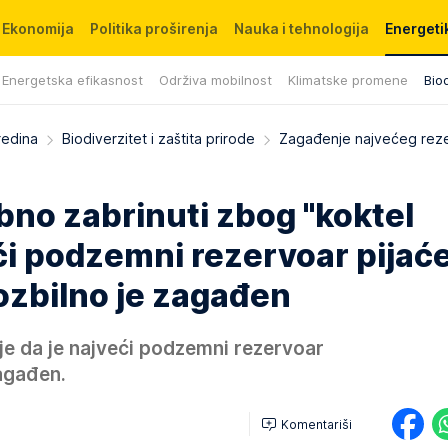
Ekonomija
Politika proširenja
Nauka i tehnologija
Energetik
Energetska efikasnost
Održiva mobilnost
Klimatske promene
Biod
redina
Biodiverzitet i zaštita prirode
Zagađenje najvećeg rez
no zabrinuti zbog "koktel
ći podzemni rezervoar pijać
ozbilno je zagađen
je da je najveći podzemni rezervoar
zagađen.
Komentariši